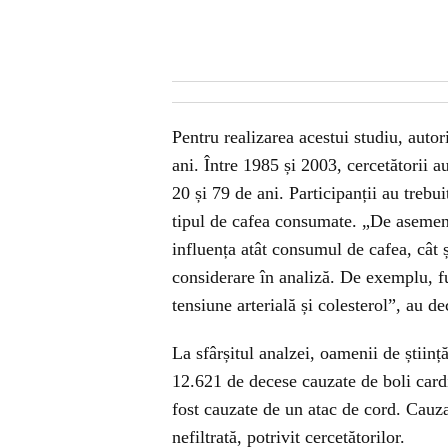
Pentru realizarea acestui studiu, autor
ani. Între 1985 și 2003, cercetătorii 
20 și 79 de ani. Participanții au trebu
tipul de cafea consumate. „De asemene
influența atât consumul de cafea, cât și
considerare în analiză. De exemplu, fum
tensiune arterială și colesterol”, au de
La sfârșitul analzei, oamenii de știin
12.621 de decese cauzate de boli card
fost cauzate de un atac de cord. Cauz
nefiltrată, potrivit cercetătorilor.