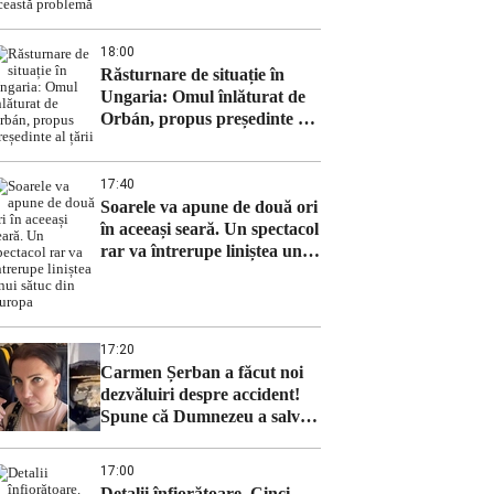
cu această problemă
18:00
Răsturnare de situație în
Ungaria: Omul înlăturat de
Orbán, propus președinte al
țării
17:40
Soarele va apune de două ori
în aceeași seară. Un spectacol
rar va întrerupe liniștea unui
sătuc din Europa
17:20
Carmen Șerban a făcut noi
dezvăluiri despre accident!
Spune că Dumnezeu a salvat-
o
17:00
Detalii înfiorătoare. Cinci