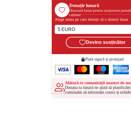
Donație lunară
Donează lunar pentru susținerea jurnal
calitate
Alege suma pe care dorești să o donezi lunar
Devino susținător
Plată sigură și protejată
Alătură-te comunității noastre de sus
Donația ta lunară ne ajută să planificăm 
continuăm să informăm corect și echidis