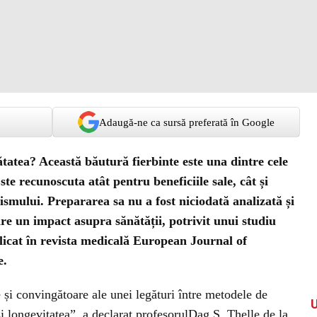
Adaugă-ne ca sursă preferată în Google
ătatea? Această băutură fierbinte este una dintre cele
te recunoscuta atât pentru beneficiile sale, cât și
ismului. Prepararea sa nu a fost niciodată analizată și
are un impact asupra sănătății, potrivit unui studiu
blicat în revista medicală European Journal of
e.
 și convingătoare ale unei legături între metodele de
și longevitatea”, a declarat profesorulDag S. Thelle de la