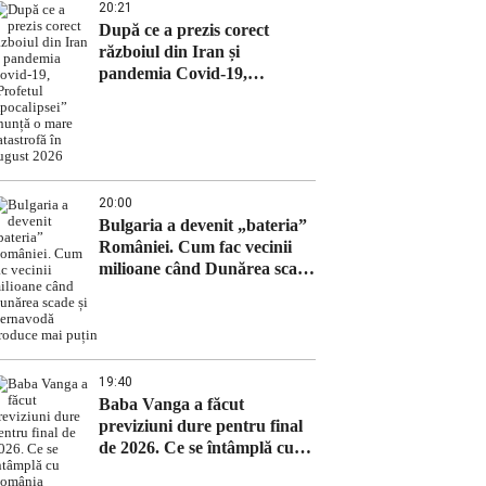
20:21
După ce a prezis corect
războiul din Iran și
pandemia Covid-19,
„Profetul Apocalipsei”
anunță o mare catastrofă în
august 2026
20:00
Bulgaria a devenit „bateria”
României. Cum fac vecinii
milioane când Dunărea scade
și Cernavodă produce mai
puțin
19:40
Baba Vanga a făcut
previziuni dure pentru final
de 2026. Ce se întâmplă cu
România