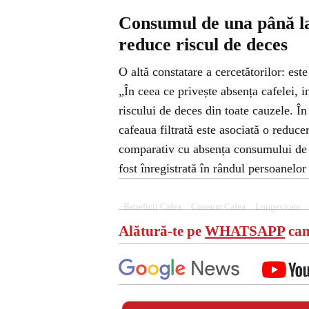
Consumul de una până la
reduce riscul de deces
O altă constatare a cercetătorilor: est
„În ceea ce privește absența cafelei, i
riscului de deces din toate cauzele. Î
cafeaua filtrată este asociată o reduc
comparativ cu absența consumului de c
fost înregistrată în rândul persoanelor
Beneficii Cafea
Consum Cafea
Longevitate
Alătură-te pe
WHATSAPP
can