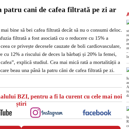
 patru cani de
cafea
filtrată pe zi ar
e mai bine să bei cafea filtrată decât să nu o consumi deloc.
nfuzia filtrată a fost asociată cu o reducere cu 15% a
n ceea ce privește decesele cauzate de boli cardiovasculare,
ere cu 12% a riscului de deces la bărbați și 20% la femei,
afea”, explică studiul. Cea mai mică rată a mortalității a
 care beau una până la patru căni de cafea filtrată pe zi.
alului BZI, pentru a fi la curent cu cele mai noi
știri