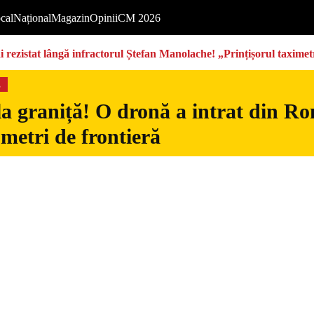
cal
Național
Magazin
Opinii
CM 2026
rezistat lângă infractorul Ștefan Manolache! „Prințișorul taximetri
s
la graniță! O dronă a intrat din Ro
 metri de frontieră