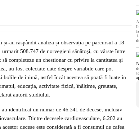
ii și-au răspândit analiza și observația pe parcursul a 18
au urmarit 508.747 de norvegieni sănătoși, cu vârste între
it să completeze un chestionar cu privire la cantitatea și
a, au fost colectate date despre variabile care pot
 bolile de inimă, astfel încât acestea să poată fi luate în
atul, educația, activitate fizică, înălțime, greutate,
clarat autorii studiului.
ță au identificat un număr de 46.341 de decese, inclusiv
iovasculare. Dintre decesele cardiovasculare, 6.202 au
a acestor decese este considerată a fi consumul de cafea