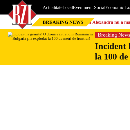
Actualitate
Local
Eveniment-Social
Economic Lo
BREAKING NEWS
Nici Alexandra nu a mai 
Breaking New
Incident 
la 100 de