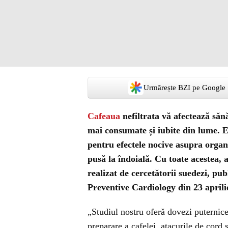
Urmărește BZI pe Google
Cafeaua
nefiltrata vă afectează săn
mai consumate și iubite din lume. Es
pentru efectele nocive asupra organ
pusă la îndoială. Cu toate acestea, 
realizat de cercetătorii suedezi, pu
Preventive Cardiology din 23 aprili
„Studiul nostru oferă dovezi puternice
preparare a cafelei, atacurile de cord 