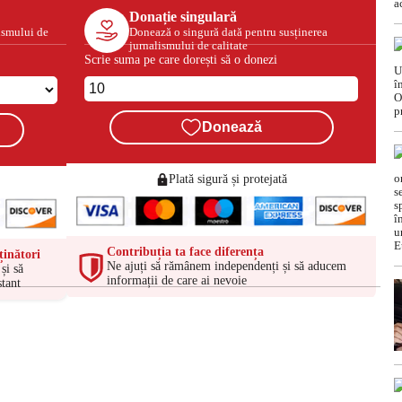
Donație singulară
ismului de
Donează o singură dată pentru susținerea
jurnalismului de calitate
Scrie suma pe care dorești să o donezi
Donează
Plată sigură și protejată
Contribuția ta face diferența
ținători
Ne ajuți să rămânem independenți și să aducem
și să
informații de care ai nevoie
tant