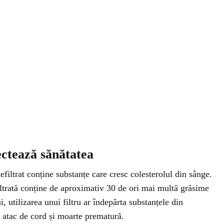
ectează sănătatea
efiltrat conține substanțe care cresc colesterolul din sânge.
iltrată conține de aproximativ 30 de ori mai multă grăsime
ui, utilizarea unui filtru ar îndepărta substanțele din
de atac de cord și moarte prematură.