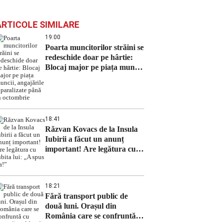
ARTICOLE SIMILARE
19:00
Poarta muncitorilor străini se
redeschide doar pe hârtie:
Blocaj major pe piața muncii,
angajările – paralizate până
în octombrie
18:41
Răzvan Kovacs de la Insula
Iubirii a făcut un anunț
important! Are legătura cu
iubita lui: „A spus da!”
18:21
Fără transport public de
două luni. Orașul din
România care se confruntă