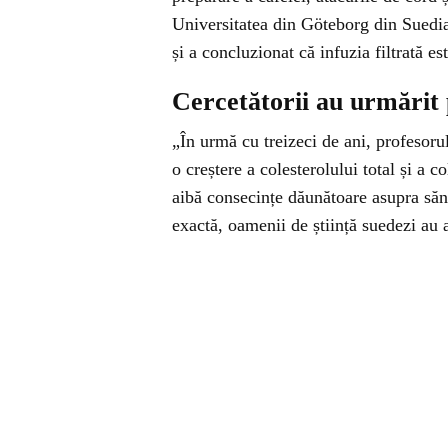
Universitatea din Göteborg din Suedia.
și a concluzionat că infuzia filtrată es
Cercetătorii au urmărit 
„În urmă cu treizeci de ani, profesoru
o creștere a colesterolului total și a 
aibă consecințe dăunătoare asupra sănă
exactă, oamenii de știință suedezi au 