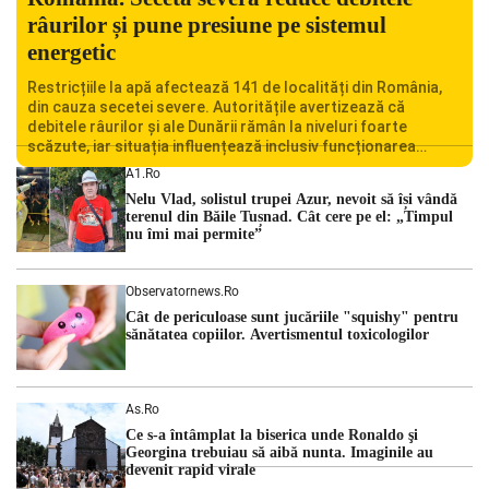
râurilor și pune presiune pe sistemul
energetic
Restricțiile la apă afectează 141 de localități din România,
din cauza secetei severe. Autoritățile avertizează că
debitele râurilor și ale Dunării rămân la niveluri foarte
scăzute, iar situația influențează inclusiv funcționarea
Centralei Nucleare de la Cernavodă. România se confruntă
A1.ro
cu una dintre cele mai dificile perioade din punct de vedere
Nelu Vlad, solistul trupei Azur, nevoit să își vândă
hidrologic din ultimii ani. Lipsa […]
terenul din Băile Tușnad. Cât cere pe el: „Timpul
nu îmi mai permite”
Observatornews.ro
Cât de periculoase sunt jucăriile "squishy" pentru
sănătatea copiilor. Avertismentul toxicologilor
As.ro
Ce s-a întâmplat la biserica unde Ronaldo şi
Georgina trebuiau să aibă nunta. Imaginile au
devenit rapid virale