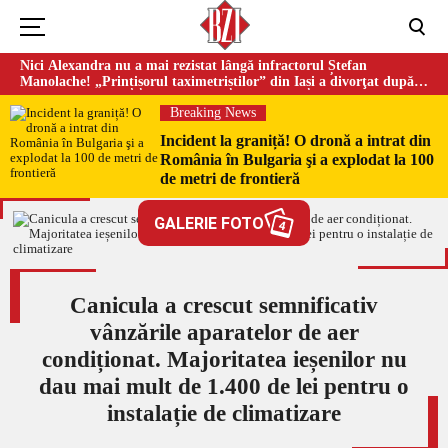
Nici Alexandra nu a mai rezistat lângă infractorul Ștefan
Manolache! „Prințișorul taximetriștilor” din Iași a divorţat după
doi ani de căsnicie
Breaking News
Incident la graniță! O dronă a intrat din
România în Bulgaria şi a explodat la 100
de metri de frontieră
GALERIE FOTO
4
Canicula a crescut semnificativ
vânzările aparatelor de aer
condiționat. Majoritatea ieșenilor nu
dau mai mult de 1.400 de lei pentru o
instalație de climatizare