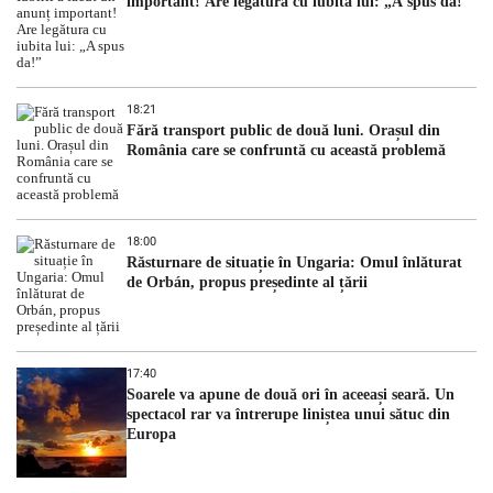
important! Are legătura cu iubita lui: „A spus da!”
18:21
Fără transport public de două luni. Orașul din
România care se confruntă cu această problemă
18:00
Răsturnare de situație în Ungaria: Omul înlăturat
de Orbán, propus președinte al țării
17:40
Soarele va apune de două ori în aceeași seară. Un
spectacol rar va întrerupe liniștea unui sătuc din
Europa