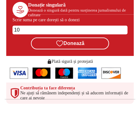
Donație singulară
Donează o singură dată pentru susținerea jurnalismului de
calitate
Scrie suma pe care dorești să o donezi
Donează
Plată sigură și protejată
Contribuția ta face diferența
Ne ajuți să rămânem independenți și să aducem informații de
care ai nevoie