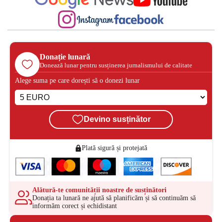
Donație lunară
Donează lunar pentru susținerea jurnalismului de calitate
Alege suma pe care dorești să o donezi lunar
Devino susținător
Plată sigură și protejată
Alătură-te comunității noastre de susținători
Donația ta lunară ne ajută să planificăm și să continuăm să
informăm corect și echidistant