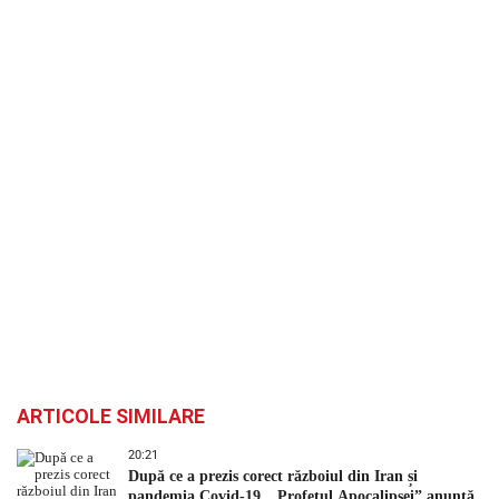
ARTICOLE SIMILARE
20:21
După ce a prezis corect războiul din Iran și
pandemia Covid-19, „Profetul Apocalipsei” anunță