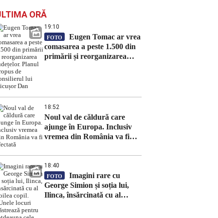
ULTIMA ORĂ
19:10
Eugen Tomac ar vrea
FOTO
comasarea a peste 1.500 din
primării și reorganizarea
județelor. Planul propus de
consilierul lui Nicușor Dan
18:52
Noul val de căldură care
ajunge în Europa. Inclusiv
vremea din România va fi
afectată
18:40
Imagini rare cu
FOTO
George Simion și soția lui,
Ilinca, însărcinată cu al
doilea copil. „Unele locuri
păstrează pentru totdeauna