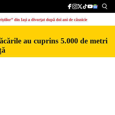
știlor” din Iași a divorţat după doi ani de căsnicie
ăcările au cuprins 5.000 de metri
ță