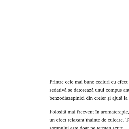
Printre cele mai bune ceaiuri cu efec
sedativă se datorează unui compus ant
benzodiazepinici din creier și ajută l
Folosită mai frecvent în aromaterapie
un efect relaxant înainte de culcare. To
somnului este doar pe termen scurt.