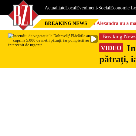
Actualitate
Local
Eveniment-Social
Economic Lo
BREAKING NEWS
Nici Alexandra nu a mai 
Breaking New
In
VIDEO
pătrați, 