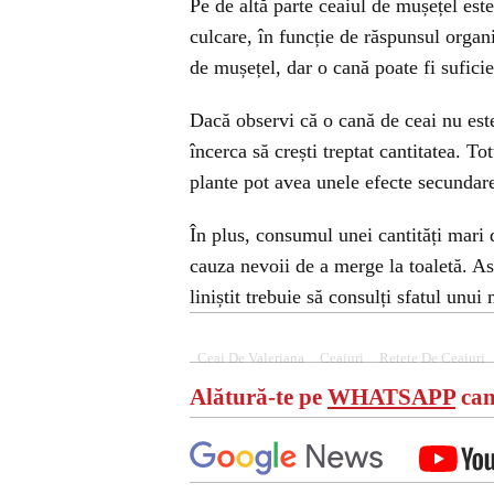
Pe de altă parte ceaiul de mușețel est
culcare, în funcție de răspunsul organi
de mușețel, dar o cană poate fi sufici
Dacă observi că o cană de ceai nu este
încerca să crești treptat cantitatea. To
plante pot avea unele efecte secundare
În plus, consumul unei cantități mari 
cauza nevoii de a merge la toaletă. A
liniștit trebuie să consulți sfatul unui
Ceai De Valeriana
Ceaiuri
Retete De Ceaiuri
Alătură-te pe
WHATSAPP
can