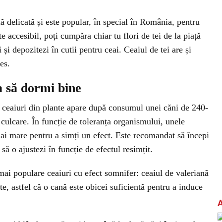
 delicată și este popular, în special în România, pentru
e accesibil, poți cumpăra chiar tu flori de tei de la piață
i și depozitezi în cutii pentru ceai. Ceaiul de tei are și
es.
a să dormi bine
r ceaiuri din plante apare după consumul unei căni de 240-
culcare. În funcție de toleranța organismului, unele
i mare pentru a simți un efect. Este recomandat să începi
să o ajustezi în funcție de efectul resimțit.
 mai populare ceaiuri cu efect somnifer: ceaiul de valeriană
te, astfel că o cană este obicei suficientă pentru a induce