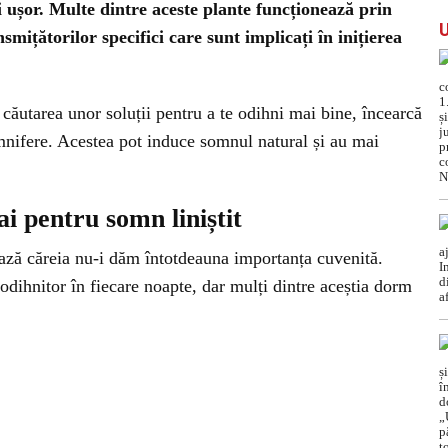
i ușor. Multe dintre aceste plante funcționează prin
mițătorilor specifici care sunt implicați în inițierea
căutarea unor soluții pentru a te odihni mai bine, încearcă
omnifere. Acestea pot induce somnul natural și au mai
i pentru somn liniștit
ază căreia nu-i dăm întotdeauna importanța cuvenită.
dihnitor în fiecare noapte, dar mulți dintre aceștia dorm