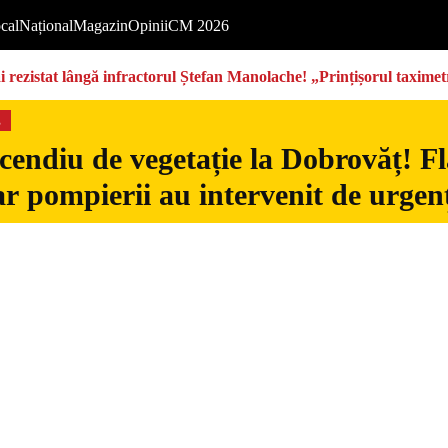
cal
Național
Magazin
Opinii
CM 2026
rezistat lângă infractorul Ștefan Manolache! „Prințișorul taximetri
s
cendiu de vegetație la Dobrovăț! Fl
iar pompierii au intervenit de urgen