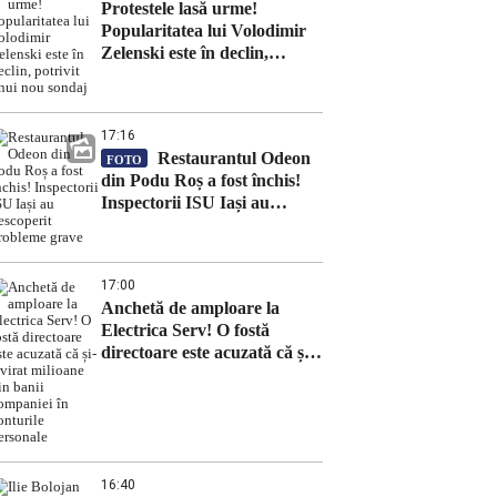
Protestele lasă urme!
Popularitatea lui Volodimir
Zelenski este în declin,
potrivit unui nou sondaj
17:16
Restaurantul Odeon
FOTO
din Podu Roș a fost închis!
Inspectorii ISU Iași au
descoperit probleme grave
17:00
Anchetă de amploare la
Electrica Serv! O fostă
directoare este acuzată că și-a
virat milioane din banii
companiei în conturile
personale
16:40