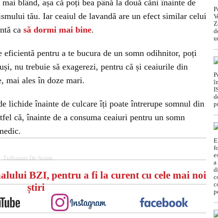
e mai blând, așa că poți bea până la două căni înainte de
smului tău. Iar ceaiul de lavandă are un efect similar celui
entă ca
să dormi mai bine
.
 eficientă pentru a te bucura de un somn odihnitor, poți
tuși, nu trebuie să exagerezi, pentru că și ceaiurile din
, mai ales în doze mari.
de lichide înainte de culcare îți poate întrerupe somnul din
stfel că, înainte de a consuma ceaiuri pentru un somn
 medic.
Tulburari De Somn
alului BZI, pentru a fi la curent cu cele mai noi
știri