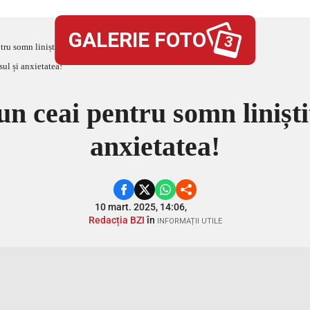
GALERIE FOTO
3
tru somn liniștit? Reduce stresul și anxietatea!
un ceai pentru somn liniști
anxietatea!
10 mart. 2025, 14:06,
Redacția BZI
în
INFORMAȚII UTILE