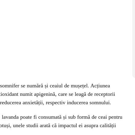
t somnifer se numără și ceaiul de mușețel. Acțiunea
ioxidant numit apigenină, care se leagă de receptorii
a reducerea anxietății, respectiv inducerea somnului.
, lavanda poate fi consumată și sub formă de ceai pentru
tuși, unele studii arată că impactul ei asupra calității