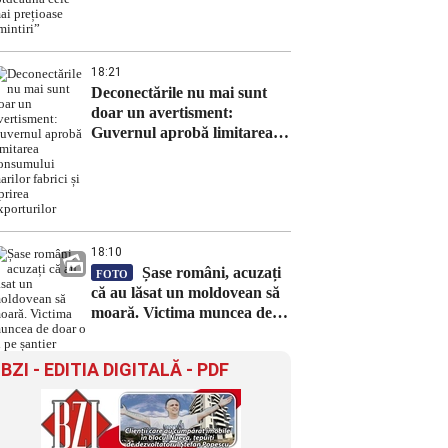
cele mai prețioase amintiri”
18:21
Deconectările nu mai sunt
doar un avertisment:
Guvernul aprobă limitarea
consumului marilor fabrici și
oprirea exporturilor
18:10
Șase români, acuzați
FOTO
că au lăsat un moldovean să
moară. Victima muncea de
doar o zi pe șantier
BZI - EDITIA DIGITALĂ - PDF