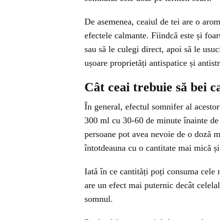
De asemenea, ceaiul de tei are o aromă
efectele calmante. Fiindcă este și foart
sau să le culegi direct, apoi să le usuc
ușoare proprietăți antispatice și antistr
Cât ceai trebuie să bei c
În general, efectul somnifer al acesto
300 ml cu 30-60 de minute înainte de 
persoane pot avea nevoie de o doză ma
întotdeauna cu o cantitate mai mică și 
Iată în ce cantități poți consuma cele
are un efect mai puternic decât celelal
somnul.