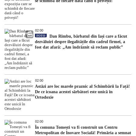
se schimbă de fiecare dată când o privești!
02:00
FOTO
Dan Rîmbu, bărbatul din Iași care a făcut
dezvăluiri despre ilegalitățile din cadrul firmei, a
fost dat afară: „Am îndrăznit să reclam public”
02:00
Astăzi are loc marele praznic al Schimbării la Față!
De ce icoana acestei sărbători este unică în
Ortodoxie
02:00
În comuna Tomești va fi construit un Centru
Metropolitan de Inovare Socială! Primăria a semnat