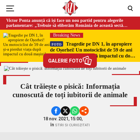
Victor Ponta anunță că își face un nou partid pentru alegerile
parlamentare: „Trebuie să eliberăm România de această sectă
globalistă”
Breaking News
Tragedie pe DN 1, în apropiere
FOTO
de Oșorhei! Un motociclist de 59 de ani
și-a pierdut viața după impactul cu două
GALERIE FOTO
mașini!
5
Cât trăiește o pisică: Informația
cunoscută de toți iubitorii de animale
18 nov. 2021, 15:00,
în
STIRI SI CURIOZITATI