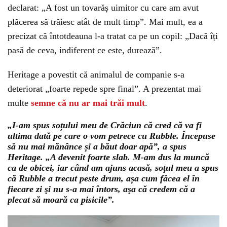
declarat: „A fost un tovarăș uimitor cu care am avut
plăcerea să trăiesc atât de mult timp”. Mai mult, ea a
precizat că întotdeauna l-a tratat ca pe un copil: „Dacă îți
pasă de ceva, indiferent ce este, durează”.
Heritage a povestit că animalul de companie s-a
deteriorat „foarte repede spre final”. A prezentat mai
multe
semne că nu ar mai trăi mult
.
„I-am spus soțului meu de Crăciun că cred că va fi
ultima dată pe care o vom petrece cu Rubble. Începuse
să nu mai mănânce și a băut doar apă”, a spus
Heritage. „A devenit foarte slab. M-am dus la muncă
ca de obicei, iar când am ajuns acasă, soţul meu a spus
că Rubble a trecut peste drum, așa cum făcea el în
fiecare zi şi nu s-a mai întors, aşa că credem că a
plecat să moară ca pisicile”.