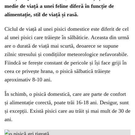
medie de viață a unei feline diferă în funcție de
alimentație, stil de viață și rasă.
Ciclul de viață al unei pisici domestice este diferit de cel
al unei pisici care trăiește în sălbăticie. Aceasta din urmă
are o durată de viață mai scurtă, deoarece se supune
zilnic stresului și condițiilor meteorologice nefavorabile.
Fiindcă se ferește constant de pericole și își face griji în
ceea ce privește hrana, o pisică sălbatică trăiește
aproximativ 8-10 ani.
În schimb, o pisică domestică, care are parte de confort
și alimentație corectă, poate trăi 16-18 ani. Desigur, sunt
și excepții. Există pisici care au trăit și mai mult de 30 de
ani.