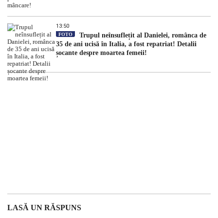
13:50
FOTO
Trupul neînsuflețit al Danielei, românca de
35 de ani ucisă în Italia, a fost repatriat! Detalii
șocante despre moartea femeii!
LASĂ UN RĂSPUNS