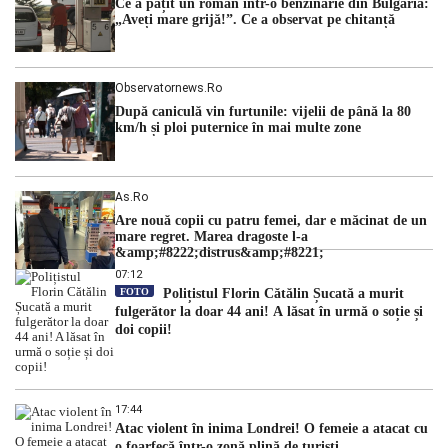
Ce a pățit un român într-o benzinărie din Bulgaria:
succesive. Nicușor Dan analizează noi variante de premier
„Aveți mare grijă!”. Ce a observat pe chitanță
România traversează […]
Observatornews.ro
După caniculă vin furtunile: vijelii de până la 80
km/h și ploi puternice în mai multe zone
As.ro
Are nouă copii cu patru femei, dar e măcinat de un
mare regret. Marea dragoste l-a
&amp;#8222;distrus&amp;#8221;
07:12
FOTO
Polițistul Florin Cătălin Șucată a murit
fulgerător la doar 44 ani! A lăsat în urmă o soție și
doi copii!
17:44
Atac violent în inima Londrei! O femeie a atacat cu
o foarfecă într-o zonă plină de turiști