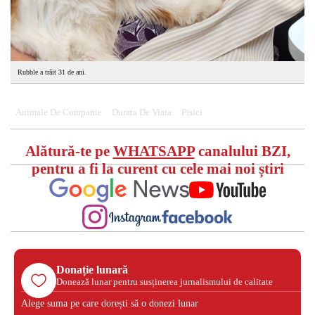
Rubble a trăit 31 de ani.
Animale De Companie
Durata De Viata
Pisici
Alătură-te pe
WHATSAPP
canalului BZI,
pentru a fi la curent cu cele mai noi știri
Donație lunară
Donează lunar pentru susținerea jurnalismului de calitate
Alege suma pe care dorești să o donezi lunar