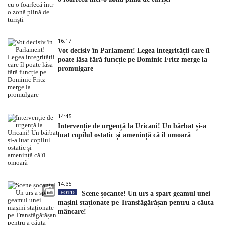
16:17
Vot decisiv în Parlament! Legea integrității care îl
poate lăsa fără funcție pe Dominic Fritz merge la
promulgare
14:45
Intervenție de urgență la Uricani! Un bărbat și-a
luat copilul ostatic și amenință că îl omoară
14:35
FOTO
Scene șocante! Un urs a spart geamul unei
mașini staționate pe Transfăgărășan pentru a căuta
mâncare!