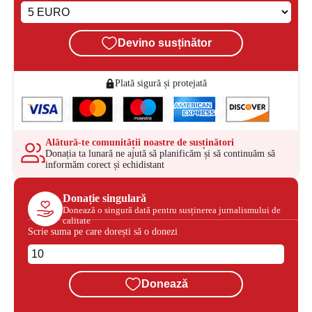
Devino susținător
Plată sigură și protejată
Alătură-te comunității noastre de susținători
Donația ta lunară ne ajută să planificăm și să continuăm să
informăm corect și echidistant
Donație singulară
Donează o singură dată pentru susținerea jurnalismului de
calitate
Scrie suma pe care dorești să o donezi
Donează