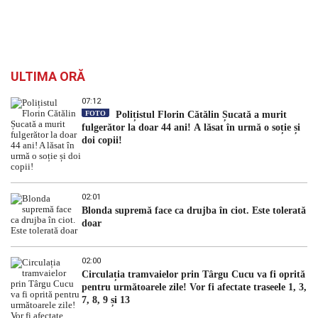
ULTIMA ORĂ
07:12
FOTO
Polițistul Florin Cătălin Șucată a murit
fulgerător la doar 44 ani! A lăsat în urmă o soție și
doi copii!
02:01
Blonda supremă face ca drujba în ciot. Este tolerată
doar
02:00
Circulația tramvaielor prin Târgu Cucu va fi oprită
pentru următoarele zile! Vor fi afectate traseele 1, 3,
7, 8, 9 și 13