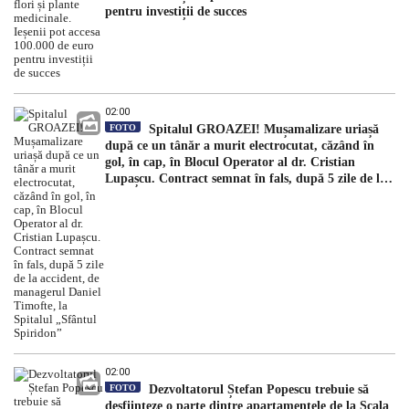
pentru investiții de succes
02:00
FOTO
Spitalul GROAZEI! Mușamalizare uriașă
după ce un tânăr a murit electrocutat, căzând în
gol, în cap, în Blocul Operator al dr. Cristian
Lupașcu. Contract semnat în fals, după 5 zile de la
accident, de managerul Daniel Timofte, la Spitalul
„Sfântul Spiridon”
02:00
FOTO
Dezvoltatorul Ștefan Popescu trebuie să
desființeze o parte dintre apartamentele de la Scala