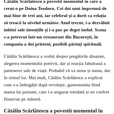
Cătălin Scărlătescu a povestit momentul în care a
cerut-o pe Doina Teodoru. Cei doi sunt împreună de
mai bine de trei ani, iar celebrul și-a dorit ca relația
să treacă la nivelul următor. Anul trecut, i-a dezvăluit
iubitei sale intențiile și i-a pus pe deget inelul. Scena
s-a petrecut într-un restaurant din București, în
compania a doi prieteni, posibili părinți spirituali.
Cătălin Scărlătescu a vorbit despre pregătirile dinainte,
alegerea momentului potrivit, dar și reacția fabuloasă a
partenerei sale de viață. Probabil că va urma și nunta, dar
în ritmul lor. Mai mult, Cătălin Scărlătescu a explicat
cum s-a îmbogățit după revoluție, gastronomia fiind
marea lui pasiune, care i-a asigurat totodată și un confort
financiar pe măsură.
Cătălin Scărlătescu a povestit momentul în