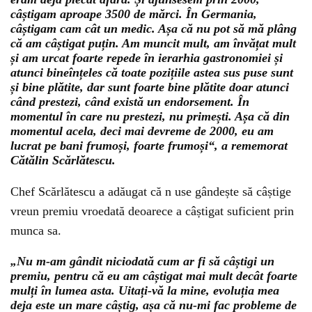
câștigam aproape 3500 de mărci. În Germania,
câștigam cam cât un medic. Așa că nu pot să mă plâng
că am câștigat puțin. Am muncit mult, am învățat mult
și am urcat foarte repede în ierarhia gastronomiei și
atunci bineînțeles că toate pozițiile astea sus puse sunt
și bine plătite, dar sunt foarte bine plătite doar atunci
când prestezi, când există un endorsement. În
momentul în care nu prestezi, nu primești. Așa că din
momentul acela, deci mai devreme de 2000, eu am
lucrat pe bani frumoși, foarte frumoși“, a rememorat
Cătălin Scărlătescu.
Chef Scărlătescu a adăugat că n use gândește să câștige
vreun premiu vroedată deoarece a câștigat suficient prin
munca sa.
„Nu m-am gândit niciodată cum ar fi să câștigi un
premiu, pentru că eu am câștigat mai mult decât foarte
mulți în lumea asta. Uitați-vă la mine, evoluția mea
deja este un mare câștig, așa că nu-mi fac probleme de