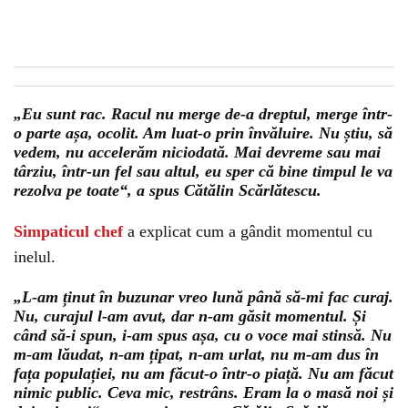
„Eu sunt rac. Racul nu merge de-a dreptul, merge într-
o parte așa, ocolit. Am luat-o prin învăluire. Nu știu, să
vedem, nu accelerăm niciodată. Mai devreme sau mai
târziu, într-un fel sau altul, eu sper că bine timpul le va
rezolva pe toate“, a spus Cătălin Scărlătescu.
Simpaticul chef
a explicat cum a gândit momentul cu
inelul.
„L-am ținut în buzunar vreo lună până să-mi fac curaj.
Nu, curajul l-am avut, dar n-am găsit momentul. Și
când să-i spun, i-am spus așa, cu o voce mai stinsă. Nu
m-am lăudat, n-am țipat, n-am urlat, nu m-am dus în
fața populației, nu am făcut-o într-o piață. Nu am făcut
nimic public. Ceva mic, restrâns. Eram la o masă noi și