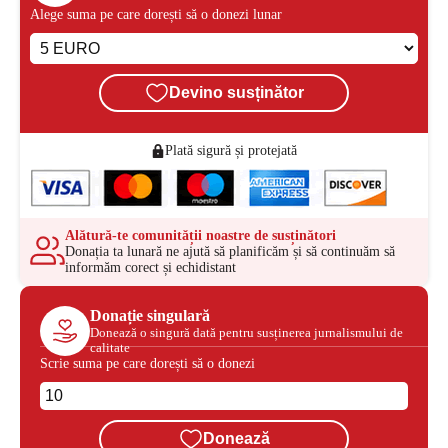
Alege suma pe care dorești să o donezi lunar
Devino susținător
Plată sigură și protejată
Alătură-te comunității noastre de susținători
Donația ta lunară ne ajută să planificăm și să continuăm să
informăm corect și echidistant
Donație singulară
Donează o singură dată pentru susținerea jurnalismului de
calitate
Scrie suma pe care dorești să o donezi
Donează