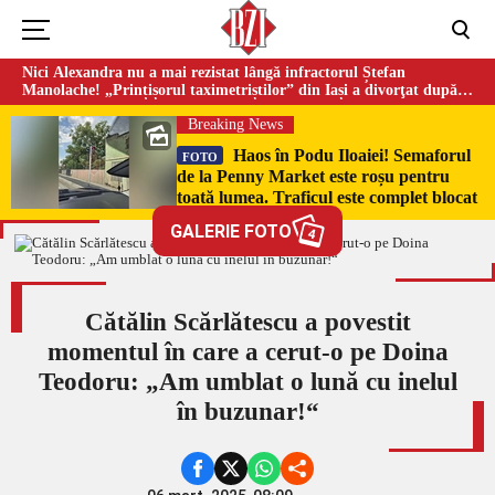
Nici Alexandra nu a mai rezistat lângă infractorul Ștefan
Manolache! „Prințișorul taximetriștilor” din Iași a divorţat după
doi ani de căsnicie
Breaking News
Haos în Podu Iloaiei! Semaforul
FOTO
de la Penny Market este roșu pentru
toată lumea. Traficul este complet blocat
GALERIE FOTO
4
Cătălin Scărlătescu a povestit
momentul în care a cerut-o pe Doina
Teodoru: „Am umblat o lună cu inelul
în buzunar!“