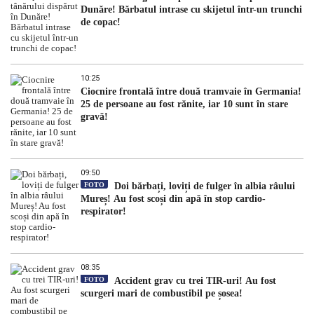
Dunăre! Bărbatul intrase cu skijetul într-un trunchi
de copac!
10:25
Ciocnire frontală între două tramvaie în Germania!
25 de persoane au fost rănite, iar 10 sunt în stare
gravă!
09:50
FOTO
Doi bărbați, loviți de fulger în albia râului
Mureș! Au fost scoși din apă în stop cardio-
respirator!
08:35
FOTO
Accident grav cu trei TIR-uri! Au fost
scurgeri mari de combustibil pe șosea!