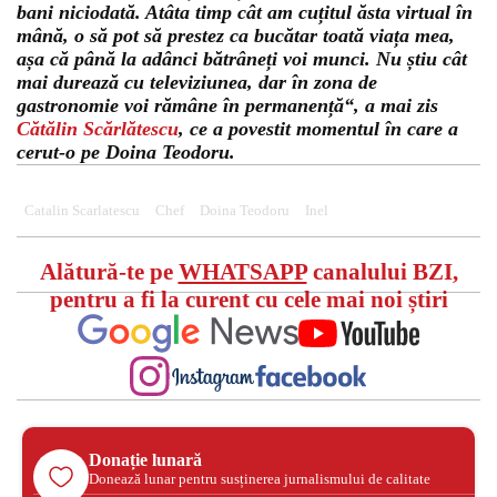
bani niciodată. Atâta timp cât am cuțitul ăsta virtual în
mână, o să pot să prestez ca bucătar toată viața mea,
așa că până la adânci bătrâneți voi munci. Nu știu cât
mai durează cu televiziunea, dar în zona de
gastronomie voi rămâne în permanență“, a mai zis
Cătălin Scărlătescu
, ce a povestit momentul în care a
cerut-o pe Doina Teodoru.
Catalin Scarlatescu
Chef
Doina Teodoru
Inel
Alătură-te pe
WHATSAPP
canalului BZI,
pentru a fi la curent cu cele mai noi știri
Donație lunară
Donează lunar pentru susținerea jurnalismului de calitate