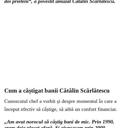
doi prieteni“, a povestit amuzat Cătălin Scărlătescu.
Cum a câștigat banii Cătălin Scărlătescu
Cunoscutul chef a vorbit și despre momentul în care a
început efectiv să câștige, să aibă un confort financiar.
„Am avut norocul să câștig bani de mic. Prin 1990,
eram deja plecat afară. Și ajunsesem prin 2000,