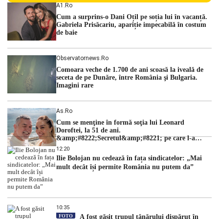
Centralei Nucleare de la Cernavodă. România se confruntă
A1.ro
cu una dintre cele mai dificile perioade din punct de vedere
Cum a surprins-o Dani Oțil pe soția lui în vacanță.
hidrologic din ultimii ani. Lipsa […]
Gabriela Prisăcariu, apariție impecabilă în costum
de baie
Observatornews.ro
Comoara veche de 1.700 de ani scoasă la iveală de
seceta de pe Dunăre, între România şi Bulgaria.
Imagini rare
As.ro
Cum se menţine în formă soţia lui Leonard
Doroftei, la 51 de ani.
&amp;#8222;Secretul&amp;#8221; pe care l-a
dezvăluit
12:20
Ilie Bolojan nu cedează în fața sindicatelor: „Mai
mult decât își permite România nu putem da”
10:35
FOTO
A fost găsit trupul tânărului dispărut în