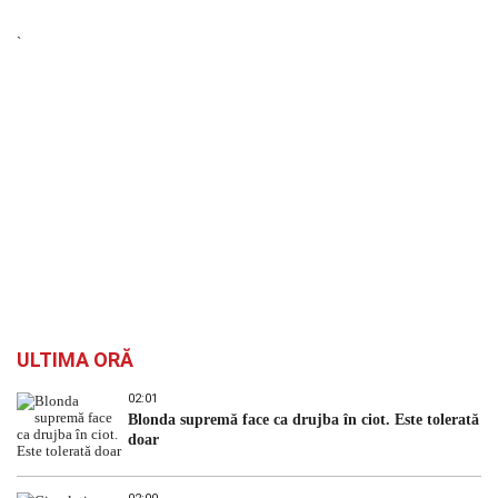
`
ULTIMA ORĂ
02:01
Blonda supremă face ca drujba în ciot. Este tolerată
doar