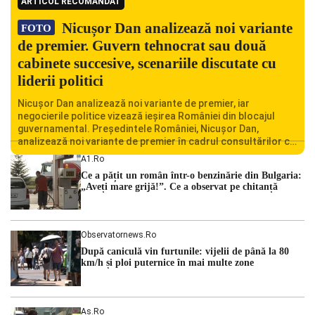
ARTICOL RECOMANDAT
Nicușor Dan analizează noi variante
FOTO
de premier. Guvern tehnocrat sau două
cabinete succesive, scenariile discutate cu
liderii politici
Nicușor Dan analizează noi variante de premier, iar
negocierile politice vizează ieșirea României din blocajul
guvernamental. Președintele României, Nicușor Dan,
analizează noi variante de premier în cadrul consultărilor cu
liderii politici. Ciprian Ciucu vorbește despre scenariul unui
A1.ro
guvern tehnocrat și despre posibilitatea a două cabinete
Ce a pățit un român într-o benzinărie din Bulgaria:
succesive. Nicușor Dan analizează noi variante de premier
„Aveți mare grijă!”. Ce a observat pe chitanță
România traversează […]
Observatornews.ro
După caniculă vin furtunile: vijelii de până la 80
km/h și ploi puternice în mai multe zone
As.ro