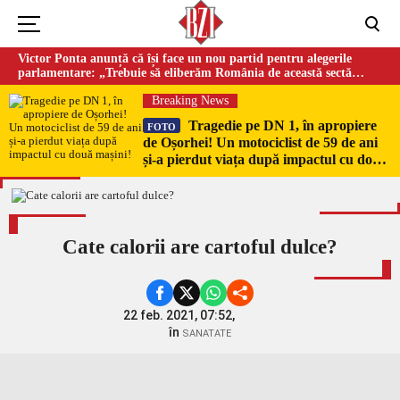
Victor Ponta anunță că își face un nou partid pentru alegerile
parlamentare: „Trebuie să eliberăm România de această sectă
globalistă”
Breaking News
Tragedie pe DN 1, în apropiere
FOTO
de Oșorhei! Un motociclist de 59 de ani
și-a pierdut viața după impactul cu două
mașini!
Cate calorii are cartoful dulce?
22 feb. 2021, 07:52,
în
SANATATE