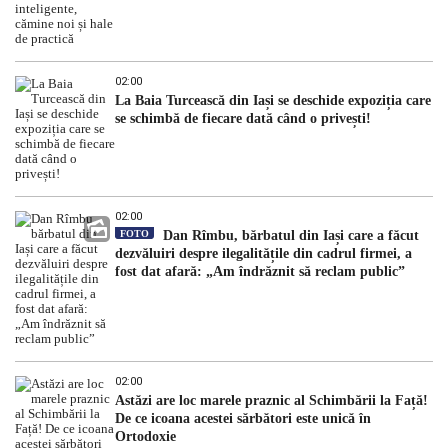
02:00
La Baia Turcească din Iași se deschide expoziția care
se schimbă de fiecare dată când o privești!
02:00
FOTO
Dan Rîmbu, bărbatul din Iași care a făcut
dezvăluiri despre ilegalitățile din cadrul firmei, a
fost dat afară: „Am îndrăznit să reclam public”
02:00
Astăzi are loc marele praznic al Schimbării la Față!
De ce icoana acestei sărbători este unică în
Ortodoxie