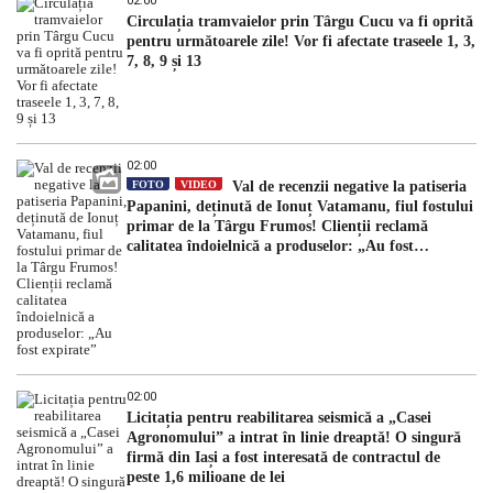
02:00
Circulația tramvaielor prin Târgu Cucu va fi oprită
pentru următoarele zile! Vor fi afectate traseele 1, 3,
7, 8, 9 și 13
02:00
FOTO
VIDEO
Val de recenzii negative la patiseria
Papanini, deținută de Ionuț Vatamanu, fiul fostului
primar de la Târgu Frumos! Clienții reclamă
calitatea îndoielnică a produselor: „Au fost
expirate”
02:00
Licitația pentru reabilitarea seismică a „Casei
Agronomului” a intrat în linie dreaptă! O singură
firmă din Iași a fost interesată de contractul de
peste 1,6 milioane de lei