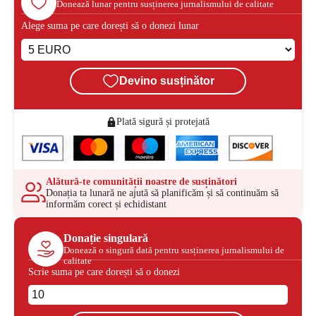
Donează lunar pentru susținerea jurnalismului de calitate
Alege suma pe care dorești să o donezi lunar
Devino susținător
Plată sigură și protejată
Alătură-te comunității noastre de susținători
Donația ta lunară ne ajută să planificăm și să continuăm să
informăm corect și echidistant
Donație singulară
Donează o singură dată pentru susținerea jurnalismului de
calitate
Scrie suma pe care dorești să o donezi