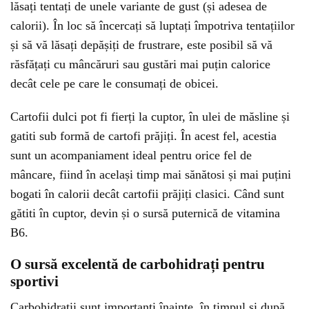
lăsați tentați de unele variante de gust (și adesea de
calorii). În loc să încercați să luptați împotriva tentațiilor
și să vă lăsați depășiți de frustrare, este posibil să vă
răsfățați cu mâncăruri sau gustări mai puțin calorice
decât cele pe care le consumați de obicei.
Cartofii dulci pot fi fierți la cuptor, în ulei de măsline și
gatiti sub formă de cartofi prăjiți. În acest fel, acestia
sunt un acompaniament ideal pentru orice fel de
mâncare, fiind în același timp mai sănătosi și mai puțini
bogati în calorii decât cartofii prăjiți clasici. Când sunt
gătiti în cuptor, devin și o sursă puternică de vitamina
B6.
O sursă excelentă de carbohidrați pentru
sportivi
Carbohidrații sunt importanți înainte, în timpul și după