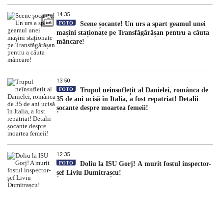
14:35
FOTO
Scene șocante! Un urs a spart geamul unei
mașini staționate pe Transfăgărășan pentru a căuta
mâncare!
13:50
FOTO
Trupul neînsuflețit al Danielei, românca de
35 de ani ucisă în Italia, a fost repatriat! Detalii
șocante despre moartea femeii!
12:35
FOTO
Doliu la ISU Gorj! A murit fostul inspector-
șef Liviu Dumitrașcu!