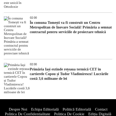
02:00
În comuna Tomești va fi construit un Centru
Metropolitan de Inovare Socială! Primăria a semnat
contractul pentru serviciile de proiectare tehnică
02:00
Primăria Iași extinde rețeaua termică CET în
cartierele Copou și Tudor Vladimirescu! Lucrările
costă 3,6 milioane de lei
Despre Noi
Echipa Editorială
Politică Editorială
Contact
Politica De Confidentialitate
Politica De Cookie
Ediția Digitală