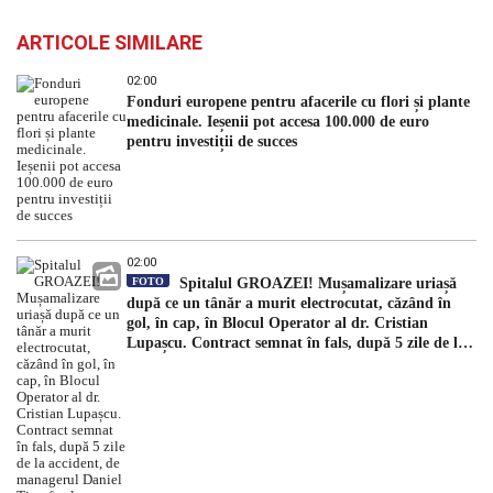
ARTICOLE SIMILARE
02:00
Fonduri europene pentru afacerile cu flori și plante
medicinale. Ieșenii pot accesa 100.000 de euro
pentru investiții de succes
02:00
FOTO
Spitalul GROAZEI! Mușamalizare uriașă
după ce un tânăr a murit electrocutat, căzând în
gol, în cap, în Blocul Operator al dr. Cristian
Lupașcu. Contract semnat în fals, după 5 zile de la
accident, de managerul Daniel Timofte, la Spitalul
„Sfântul Spiridon”