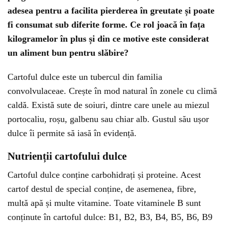
adesea pentru a facilita pierderea în greutate și poate
fi consumat sub diferite forme. Ce rol joacă în fața
kilogramelor în plus și din ce motive este considerat
un aliment bun pentru slăbire?
Cartoful dulce este un tubercul din familia
convolvulaceae. Crește în mod natural în zonele cu climă
caldă. Există sute de soiuri, dintre care unele au miezul
portocaliu, roșu, galbenu sau chiar alb. Gustul său ușor
dulce îi permite să iasă în evidență.
Nutrienții cartofului dulce
Cartoful dulce conține carbohidrați și proteine. Acest
cartof destul de special conține, de asemenea, fibre,
multă apă și multe vitamine. Toate vitaminele B sunt
conținute în cartoful dulce: B1, B2, B3, B4, B5, B6, B9