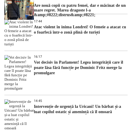
Are nouă copii cu patru femei, dar e măcinat de un
mare regret. Marea dragoste l-a
&amp;#8222;distrus&amp;#8221;
17:44
Atac violent în inima Londrei! O femeie a atacat cu
o foarfecă într-o zonă plină de turiști
16:17
Vot decisiv în Parlament! Legea integrității care îl
poate lăsa fără funcție pe Dominic Fritz merge la
promulgare
14:45
Intervenție de urgență la Uricani! Un bărbat și-a
luat copilul ostatic și amenință că îl omoară