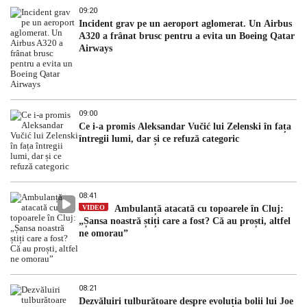
09:20
Incident grav pe un aeroport aglomerat. Un Airbus
A320 a frânat brusc pentru a evita un Boeing Qatar
Airways
09:00
Ce i-a promis Aleksandar Vučić lui Zelenski în fața
întregii lumi, dar și ce refuză categoric
08:41
VIDEO
Ambulanță atacată cu topoarele în Cluj:
„Șansa noastră știți care a fost? Că au proști, altfel
ne omorau”
08:21
Dezvăluiri tulburătoare despre evoluția bolii lui Joe