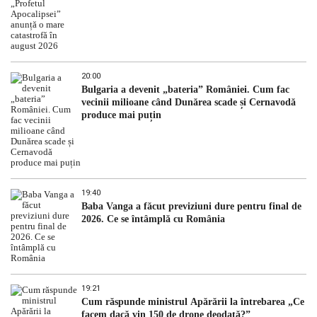
20:00
Bulgaria a devenit „bateria” României. Cum fac
vecinii milioane când Dunărea scade și Cernavodă
produce mai puțin
19:40
Baba Vanga a făcut previziuni dure pentru final de
2026. Ce se întâmplă cu România
19:21
Cum răspunde ministrul Apărării la întrebarea „Ce
facem dacă vin 150 de drone deodată?”