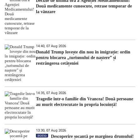
Decizie de ultimă oră a Agenției Medicamentului!
Două medicamente cunoscute, retrase temporar de
la vânzare
14:40, 07 Aug 2026
Donald Trump lovește din nou în imigrație: ordin
pentru blocarea „turismului de naștere” și
restrângerea cetățeniei
14:35, 07 Aug 2026
Tragedie într-o familie din Vrancea! Două persoane
au murit electrocutate în propria locuință!
13:30, 07 Aug 2026
FOTO
Descoperire șocantă pe marginea drumului!