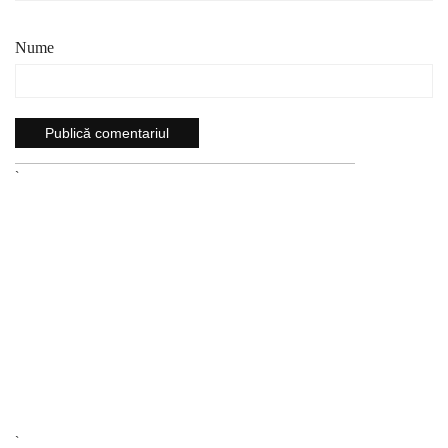
Nume
`
`