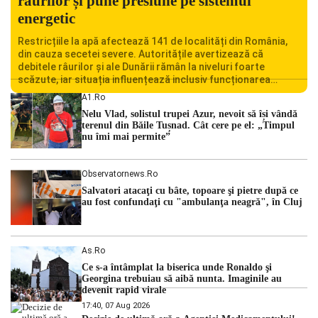
râurilor și pune presiune pe sistemul
energetic
Restricțiile la apă afectează 141 de localități din România,
din cauza secetei severe. Autoritățile avertizează că
debitele râurilor și ale Dunării rămân la niveluri foarte
scăzute, iar situația influențează inclusiv funcționarea
Centralei Nucleare de la Cernavodă. România se confruntă
A1.ro
cu una dintre cele mai dificile perioade din punct de vedere
Nelu Vlad, solistul trupei Azur, nevoit să își vândă
hidrologic din ultimii ani. Lipsa […]
terenul din Băile Tușnad. Cât cere pe el: „Timpul
nu îmi mai permite”
Observatornews.ro
Salvatori atacaţi cu bâte, topoare şi pietre după ce
au fost confundaţi cu "ambulanţa neagră", în Cluj
As.ro
Ce s-a întâmplat la biserica unde Ronaldo şi
Georgina trebuiau să aibă nunta. Imaginile au
devenit rapid virale
17:40, 07 Aug 2026