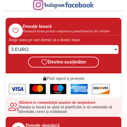
Donație lunară
Donează lunar pentru susținerea jurnalismului de calitate
Alege suma pe care dorești să o donezi lunar
Devino susținător
Plată sigură și protejată
Alătură-te comunității noastre de susținători
Donația ta lunară ne ajută să planificăm și să continuăm să
informăm corect și echidistant
Donație singulară