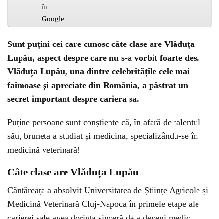
Sunt puțini cei care cunosc câte clase are Vlăduța
Lupău, aspect despre care nu s-a vorbit foarte des.
Vlăduța Lupău, una dintre celebritățile cele mai
faimoase și apreciate din România, a păstrat un
secret important despre cariera sa.
Puține persoane sunt conștiente că, în afară de talentul
său, bruneta a studiat și medicina, specializându-se în
medicină veterinară!
Câte clase are Vlăduța Lupău
Cântăreața a absolvit Universitatea de Științe Agricole și
Medicină Veterinară Cluj-Napoca în primele etape ale
carierei sale avea dorința sinceră de a deveni medic