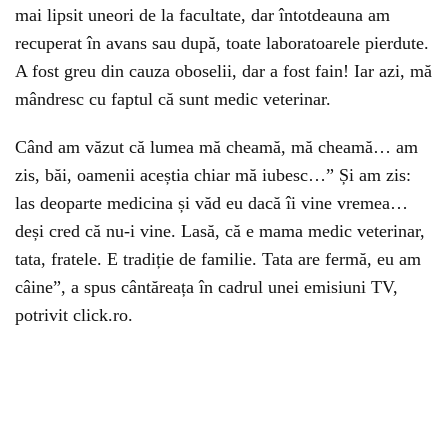
mai lipsit uneori de la facultate, dar întotdeauna am
recuperat în avans sau după, toate laboratoarele pierdute.
A fost greu din cauza oboselii, dar a fost fain! Iar azi, mă
mândresc cu faptul că sunt medic veterinar.
Când am văzut că lumea mă cheamă, mă cheamă… am
zis, băi, oamenii aceștia chiar mă iubesc…” Și am zis:
las deoparte medicina și văd eu dacă îi vine vremea…
deși cred că nu-i vine. Lasă, că e mama medic veterinar,
tata, fratele. E tradiție de familie. Tata are fermă, eu am
câine”, a spus cântăreața în cadrul unei emisiuni TV,
potrivit click.ro.