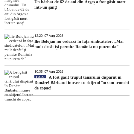
Un bărbat de 62 de ani din Argeș a fost găsit mort
într-un șanț!
12:20, 07 Aug 2026
Ilie Bolojan nu cedează în fața sindicatelor: „Mai
mult decât își permite România nu putem da”
10:35, 07 Aug 2026
FOTO
A fost găsit trupul tânărului dispărut în
Dunăre! Bărbatul intrase cu skijetul într-un trunchi
de copac!