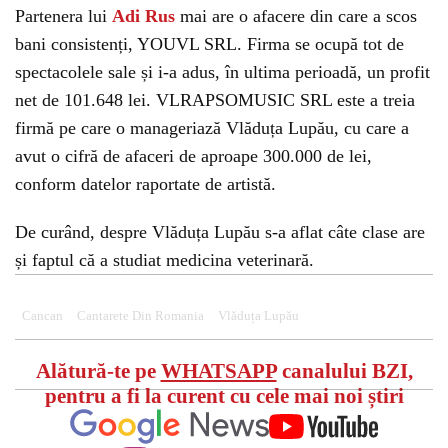
Partenera lui
Adi Rus
mai are o afacere din care a scos
bani consistenți, YOUVL SRL. Firma se ocupă tot de
spectacolele sale și i-a adus, în ultima perioadă, un profit
net de 101.648 lei. VLRAPSOMUSIC SRL este a treia
firmă pe care o manageriază Vlăduța Lupău, cu care a
avut o cifră de afaceri de aproape 300.000 de lei,
conform datelor raportate de artistă.
De curând, despre Vlăduța Lupău s-a aflat câte clase are
și faptul că a studiat medicina veterinară.
Cancan
Cantarete Din Romania
Vlăduța Lupău
Alătură-te pe
WHATSAPP
canalului BZI,
pentru a fi la curent cu cele mai noi știri