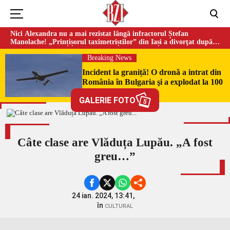
Nici Alexandra nu a mai rezistat lângă infractorul Ștefan
Manolache! „Prințișorul taximetriștilor” din Iași a divorţat după
doi ani de căsnicie
Breaking News
Incident la graniță! O dronă a intrat din
România în Bulgaria şi a explodat la 100
de metri de frontieră
GALERIE FOTO
5
Câte clase are Vlăduța Lupău. „A fost
greu…”
24 ian. 2024, 13:41,
în
CULTURAL