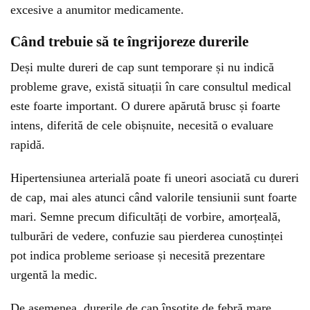
excesive a anumitor medicamente.
Când trebuie să te îngrijoreze durerile
Deși multe dureri de cap sunt temporare și nu indică
probleme grave, există situații în care consultul medical
este foarte important. O durere apărută brusc și foarte
intens, diferită de cele obișnuite, necesită o evaluare
rapidă.
Hipertensiunea arterială poate fi uneori asociată cu dureri
de cap, mai ales atunci când valorile tensiunii sunt foarte
mari. Semne precum dificultăți de vorbire, amorțeală,
tulburări de vedere, confuzie sau pierderea cunoștinței
pot indica probleme serioase și necesită prezentare
urgentă la medic.
De asemenea, durerile de cap însoțite de febră mare,