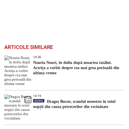
ARTICOLE SIMILARE
14:26
Nouria Nouri, în doliu după moartea tatălui.
Actrița a vorbit despre cea mai grea perioadă din
ultima vreme
14:19
FOTO
Dragoș Bucur, scandal monstru în toiul
nopții din cauza petrecerilor din vecinătate