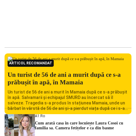
ARTICOL RECOMANDAT
Un turist de 56 de ani a murit după ce s-a
prăbușit în apă, în Mamaia
Un turist de 56 de ani a murit în Mamaia după ce s-a prăbușit
în apă. Salvamarii și echipajul SMURD au încercat să îl
salveze. Tragedia s-a produs în stațiunea Mamaia, unde un
bărbat în vârstă de 56 de ani și-a pierdut viața după ce i s-a
făcut rău în timp ce se afla în […]
A1.ro
Cum arată casa în care locuiește Laura Cosoi cu
familia sa. Camera fetițelor e ca din basme