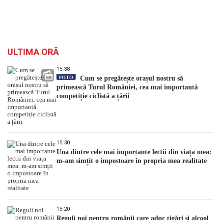
ULTIMA ORĂ
15:38
FOTO
Cum se pregătește orașul nostru să
primească Turul României, cea mai importantă
competiție ciclistă a țării
15:30
Una dintre cele mai importante lectii din viața mea:
m-am simțit o impostoare în propria mea realitate
15:20
Reguli noi pentru românii care aduc țigări și alcool