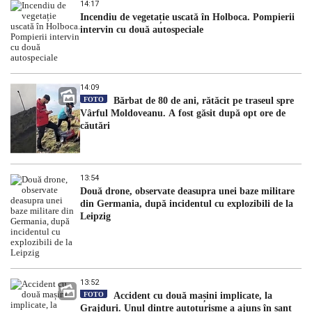
14:17
Incendiu de vegetație uscată în Holboca. Pompierii
intervin cu două autospeciale
14:09
FOTO
Bărbat de 80 de ani, rătăcit pe traseul spre
Vârful Moldoveanu. A fost găsit după opt ore de
căutări
13:54
Două drone, observate deasupra unei baze militare
din Germania, după incidentul cu explozibili de la
Leipzig
13:52
FOTO
Accident cu două mașini implicate, la
Grajduri. Unul dintre autoturisme a ajuns în șanț