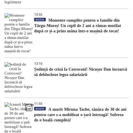
13:55
FOTO
Momente cumplite pentru o familie din
Târgu-Mureș! Un copil de 2 ani a rămas mutilat
după ce și-a prins mâna într-o mașină de tocat!
13:10
Ședință de criză la Cotroceni! Nicușor Dan încearcă
să deblocheze legea salarizării
11:55
FOTO
A murit Miruna Tache, tânăra de 30 de ani
pentru care s-a mobilizat o țară întreagă! Suferea
de o boală cumplită!