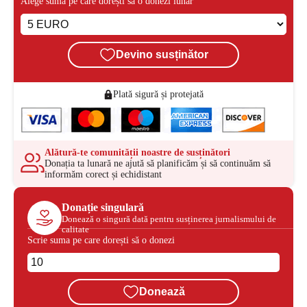
Alege suma pe care dorești să o donezi lunar
Devino susținător
Plată sigură și protejată
Alătură-te comunității noastre de susținători
Donația ta lunară ne ajută să planificăm și să continuăm să
informăm corect și echidistant
Donație singulară
Donează o singură dată pentru susținerea jurnalismului de
calitate
Scrie suma pe care dorești să o donezi
Donează