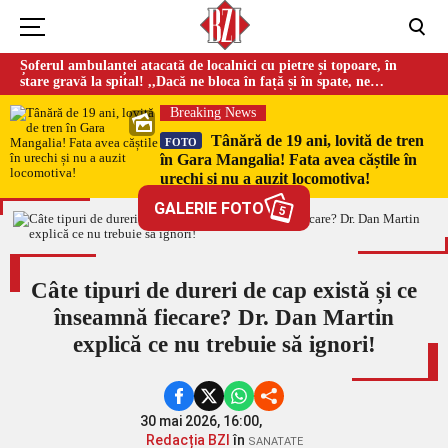
Șoferul ambulanței atacată de localnici cu pietre și topoare, în
stare gravă la spital! ,,Dacă ne bloca în față și în spate, ne
omorau…”
Breaking News
Tânără de 19 ani, lovită de tren
FOTO
în Gara Mangalia! Fata avea căștile în
urechi și nu a auzit locomotiva!
GALERIE FOTO
5
Câte tipuri de dureri de cap există și ce
înseamnă fiecare? Dr. Dan Martin
explică ce nu trebuie să ignori!
30 mai 2026, 16:00,
Redacția BZI
în
SANATATE