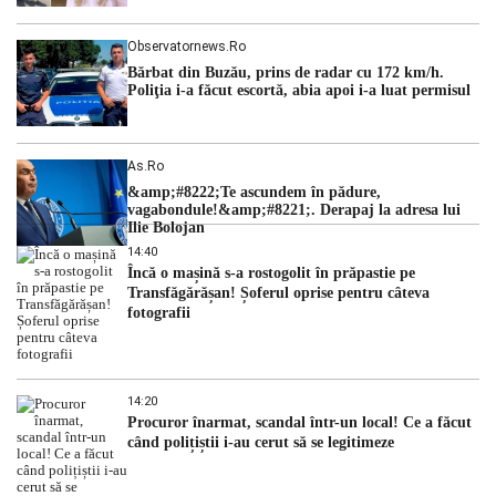
Observatornews.ro
Bărbat din Buzău, prins de radar cu 172 km/h.
Poliţia i-a făcut escortă, abia apoi i-a luat permisul
As.ro
&amp;#8222;Te ascundem în pădure,
vagabondule!&amp;#8221;. Derapaj la adresa lui
Ilie Bolojan
14:40
Încă o mașină s-a rostogolit în prăpastie pe
Transfăgărășan! Șoferul oprise pentru câteva
fotografii
14:20
Procuror înarmat, scandal într-un local! Ce a făcut
când polițiștii i-au cerut să se legitimeze