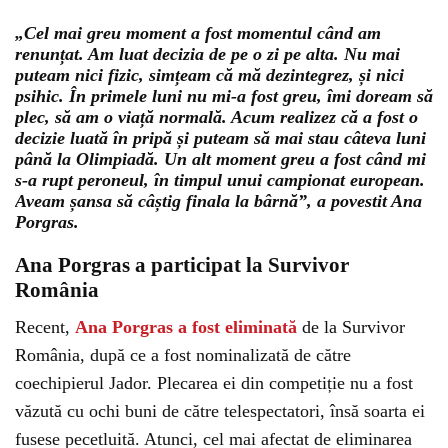
„Cel mai greu moment a fost momentul când am
renunțat. Am luat decizia de pe o zi pe alta. Nu mai
puteam nici fizic, simțeam că mă dezintegrez, și nici
psihic. În primele luni nu mi-a fost greu, îmi doream să
plec, să am o viață normală. Acum realizez că a fost o
decizie luată în pripă și puteam să mai stau câteva luni
până la Olimpiadă. Un alt moment greu a fost când mi
s-a rupt peroneul, în timpul unui campionat european.
Aveam șansa să câștig finala la bârnă”, a povestit Ana
Porgras.
Ana Porgras a participat la Survivor
România
Recent,
Ana Porgras a fost eliminată
de la Survivor
România, după ce a fost nominalizată de către
coechipierul Jador. Plecarea ei din competiție nu a fost
văzută cu ochi buni de către telespectatori, însă soarta ei
fusese pecetluită. Atunci, cel mai afectat de eliminarea