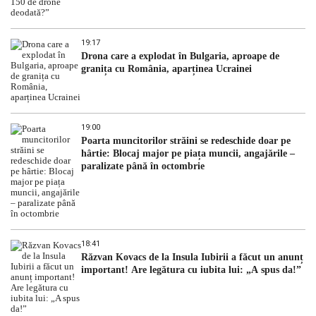
19:17
Drona care a explodat în Bulgaria, aproape de
granița cu România, aparținea Ucrainei
19:00
Poarta muncitorilor străini se redeschide doar pe
hârtie: Blocaj major pe piața muncii, angajările –
paralizate până în octombrie
18:41
Răzvan Kovacs de la Insula Iubirii a făcut un anunț
important! Are legătura cu iubita lui: „A spus da!”