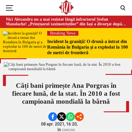
Nici Alexandra nu a mai rezistat lângă infractorul Ștefan
Manolache! „Prințișorul taximetriștilor” din Iași a divorţat după
doi ani de căsnicie
Breaking News
Incident la graniță! O dronă a intrat din
România în Bulgaria şi a explodat la 100
de metri de frontieră
Câți bani primește Ana Porgras în
fiecare lună, de la stat. În 2010 a fost
campioană mondială la bârnă
08 apr. 2021, 16:20,
în
CANCAN