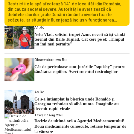
Restricțiile la apă afectează 141 de localități din România,
din cauza secetei severe. Autoritățile avertizează că
debitele râurilor și ale Dunării rămân la niveluri foarte
scăzute, iar situația influențează inclusiv funcționarea
Centralei Nucleare de la Cernavodă. România se confruntă
A1.ro
cu una dintre cele mai dificile perioade din punct de vedere
Nelu Vlad, solistul trupei Azur, nevoit să își vândă
hidrologic din ultimii ani. Lipsa […]
terenul din Băile Tușnad. Cât cere pe el: „Timpul
nu îmi mai permite”
Observatornews.ro
Cât de periculoase sunt jucăriile "squishy" pentru
sănătatea copiilor. Avertismentul toxicologilor
As.ro
Ce s-a întâmplat la biserica unde Ronaldo şi
Georgina trebuiau să aibă nunta. Imaginile au
devenit rapid virale
17:40, 07 Aug 2026
Decizie de ultimă oră a Agenției Medicamentului!
Două medicamente cunoscute, retrase temporar de
la vânzare