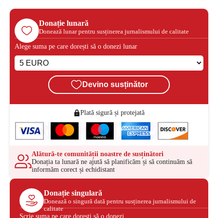
Donație lunară
Donează lunar pentru susținerea jurnalismului de calitate
Alege suma pe care dorești să o donezi lunar
Devino susținător
Plată sigură și protejată
Alătură-te comunității noastre de susținători
Donația ta lunară ne ajută să planificăm și să continuăm să
informăm corect și echidistant
Donație singulară
Donează o singură dată pentru susținerea jurnalismului de
calitate
Scrie suma pe care dorești să o donezi