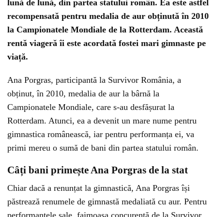
lună de lună, din partea statului român. Ea este astfel
recompensată pentru medalia de aur obținută în 2010
la Campionatele Mondiale de la Rotterdam. Această
rentă viageră îi este acordată fostei mari gimnaste pe
viață.
Ana Porgras, participantă la Survivor România, a
obținut, în 2010, medalia de aur la bârnă la
Campionatele Mondiale, care s-au desfășurat la
Rotterdam. Atunci, ea a devenit un mare nume pentru
gimnastica românească, iar pentru performanța ei, va
primi mereu o sumă de bani din partea statului român.
Câți bani primește Ana Porgras de la stat
Chiar dacă a renunțat la gimnastică, Ana Porgras își
păstrează renumele de gimnastă medaliată cu aur. Pentru
performanțele sale, faimoasa concurentă de la Survivor