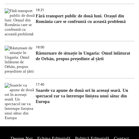
18:21
Fără transport public de două luni. Orașul din
România care se confruntă cu această problemă
18:00
Răsturnare de situație în Ungaria: Omul înlăturat
de Orbán, propus președinte al țării
17:40
Soarele va apune de două ori în aceeași seară. Un
spectacol rar va întrerupe liniștea unui sătuc din
Europa
Despre Noi
Echipa Editorială
Politică Editorială
Contact