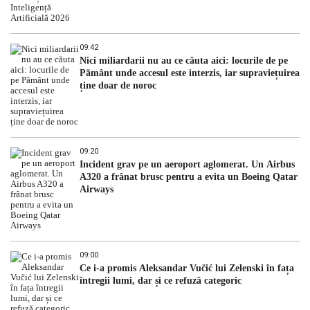
09:42
Nici miliardarii nu au ce căuta aici: locurile de pe
Pământ unde accesul este interzis, iar supraviețuirea
ține doar de noroc
09:20
Incident grav pe un aeroport aglomerat. Un Airbus
A320 a frânat brusc pentru a evita un Boeing Qatar
Airways
09:00
Ce i-a promis Aleksandar Vučić lui Zelenski în fața
întregii lumi, dar și ce refuză categoric