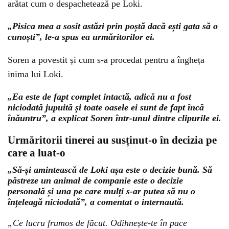
arătat cum o despachetează pe Loki.
„Pisica mea a sosit astăzi prin poștă dacă ești gata să o
cunoști”, le-a spus ea urmăritorilor ei.
Soren a povestit și cum s-a procedat pentru a îngheța
inima lui Loki.
„Ea este de fapt complet intactă, adică nu a fost
niciodată jupuită și toate oasele ei sunt de fapt încă
înăuntru”, a explicat Soren într-unul dintre clipurile ei.
Urmăritorii tinerei au susținut-o în decizia pe
care a luat-o
„Să-și amintească de Loki așa este o decizie bună. Să
păstreze un animal de companie este o decizie
personală și una pe care mulți s-ar putea să nu o
înțeleagă niciodată”, a comentat o internaută.
„Ce lucru frumos de făcut. Odihnește-te în pace