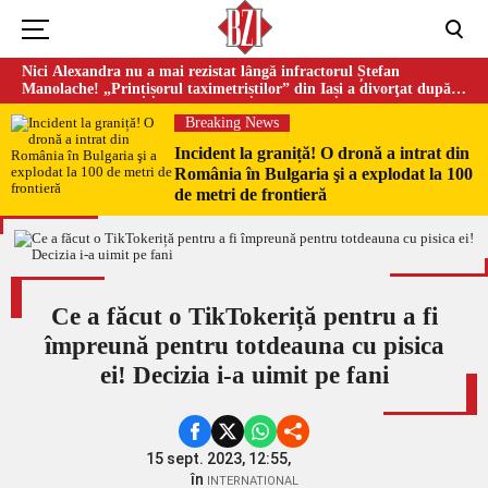
Nici Alexandra nu a mai rezistat lângă infractorul Ștefan
Manolache! „Prințișorul taximetriștilor” din Iași a divorţat după
doi ani de căsnicie
Breaking News
Incident la graniță! O dronă a intrat din
România în Bulgaria şi a explodat la 100
de metri de frontieră
Ce a făcut o TikTokeriță pentru a fi
împreună pentru totdeauna cu pisica
ei! Decizia i-a uimit pe fani
15 sept. 2023, 12:55,
în
INTERNATIONAL