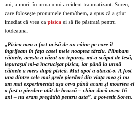
ani, a murit în urma unui accident traumatizant. Soren,
care folosește pronumele them/them, a spus că a știut
imediat că vrea ca
pisica
ei să fie păstrată pentru
totdeauna.
„Pisica mea a fost ucisă de un câine pe care îl
îngrijeam în fața casei mele noaptea târziu. Plimbam
câinele, acesta a văzut un iepuraș, mi-a scăpat de lesă,
iepurașul mi-a încrucișat pisica, iar până la urmă
câinele a mers după pisică. Mai apoi a atacat-o. A fost
una dintre cele mai grele pierderi din viața mea și nu
am mai experimentat așa ceva până acum și moartea ei
a fost o pierdere atât de bruscă – chiar dacă avea 16
ani – nu eram pregătită pentru asta”, a povestit Soren.