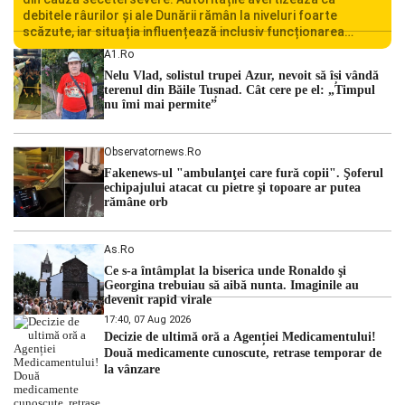
debitele râurilor și ale Dunării rămân la niveluri foarte
scăzute, iar situația influențează inclusiv funcționarea
Centralei Nucleare de la Cernavodă. România se confruntă
A1.ro
cu una dintre cele mai dificile perioade din punct de vedere
Nelu Vlad, solistul trupei Azur, nevoit să își vândă
hidrologic din ultimii ani. Lipsa […]
terenul din Băile Tușnad. Cât cere pe el: „Timpul
nu îmi mai permite”
Observatornews.ro
Fakenews-ul "ambulanţei care fură copii". Şoferul
echipajului atacat cu pietre şi topoare ar putea
rămâne orb
As.ro
Ce s-a întâmplat la biserica unde Ronaldo şi
Georgina trebuiau să aibă nunta. Imaginile au
devenit rapid virale
17:40, 07 Aug 2026
Decizie de ultimă oră a Agenției Medicamentului!
Două medicamente cunoscute, retrase temporar de
la vânzare