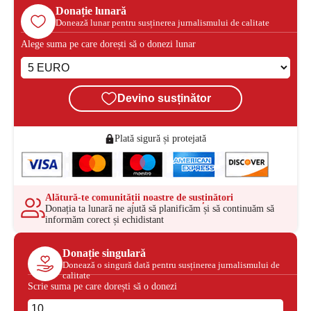
Donație lunară
Donează lunar pentru susținerea jurnalismului de calitate
Alege suma pe care dorești să o donezi lunar
Devino susținător
Plată sigură și protejată
Alătură-te comunității noastre de susținători
Donația ta lunară ne ajută să planificăm și să continuăm să
informăm corect și echidistant
Donație singulară
Donează o singură dată pentru susținerea jurnalismului de
calitate
Scrie suma pe care dorești să o donezi