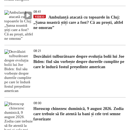
08:41
VIDEO
Ambulanță atacată cu topoarele în Cluj:
„Șansa noastră știți care a fost? Că au proști, altfel
ne omorau”
08:21
Dezvăluiri tulburătoare despre evoluția bolii lui Joe
Biden: fiul său vorbește despre durerile cumplite pe
care le îndură fostul președinte american
08:00
Horoscop chinezesc duminică, 9 august 2026. Zodia
care trebuie să fie atentă la bani și cele trei semne
favorizate