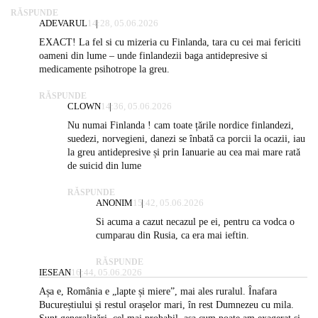
RĂSPUNDE
ADEVARUL
14:28, 05.06.2026
EXACT! La fel si cu mizeria cu Finlanda, tara cu cei mai fericiti
oameni din lume – unde finlandezii baga antidepresive si
medicamente psihotrope la greu.
RĂSPUNDE
CLOWN
14:36, 05.06.2026
Nu numai Finlanda ! cam toate țările nordice finlandezi,
suedezi, norvegieni, danezi se înbată ca porcii la ocazii, iau
la greu antidepresive și prin Ianuarie au cea mai mare rată
de suicid din lume
RĂSPUNDE
ANONIM
15:42, 05.06.2026
Si acuma a cazut necazul pe ei, pentru ca vodca o
cumparau din Rusia, ca era mai ieftin.
RĂSPUNDE
IESEAN
16:44, 05.06.2026
Așa e, România e „lapte și miere”, mai ales ruralul. Înafara
Bucureștiului și restul orașelor mari, în rest Dumnezeu cu mila.