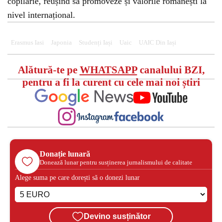
copilărie, reușind să promoveze și valorile românești la
nivel internațional.
Erasmus Iasi
Japonia
Studenți Iași
Uaic
UAIC Din Iași
Alătură-te pe
WHATSAPP
canalului BZI,
pentru a fi la curent cu cele mai noi știri
Donație lunară
Donează lunar pentru susținerea jurnalismului de calitate
Alege suma pe care dorești să o donezi lunar
Devino susținător