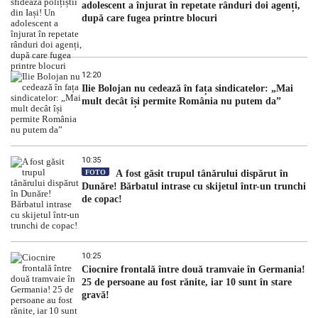
adolescent a înjurat în repetate rânduri doi agenți,
după care fugea printre blocuri
12:20
Ilie Bolojan nu cedează în fața sindicatelor: „Mai
mult decât își permite România nu putem da”
10:35
FOTO
A fost găsit trupul tânărului dispărut în
Dunăre! Bărbatul intrase cu skijetul într-un trunchi
de copac!
10:25
Ciocnire frontală între două tramvaie în Germania!
25 de persoane au fost rănite, iar 10 sunt în stare
gravă!