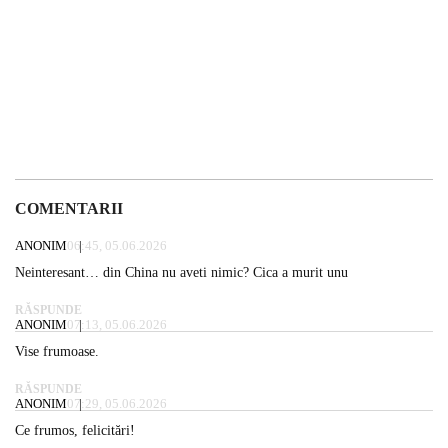
COMENTARII
ANONIM
06:45, 05.06.2026
Neinteresant… din China nu aveti nimic? Cica a murit unu
RĂSPUNDE
ANONIM
07:13, 05.06.2026
Vise frumoase.
RĂSPUNDE
ANONIM
07:29, 05.06.2026
Ce frumos, felicitări!