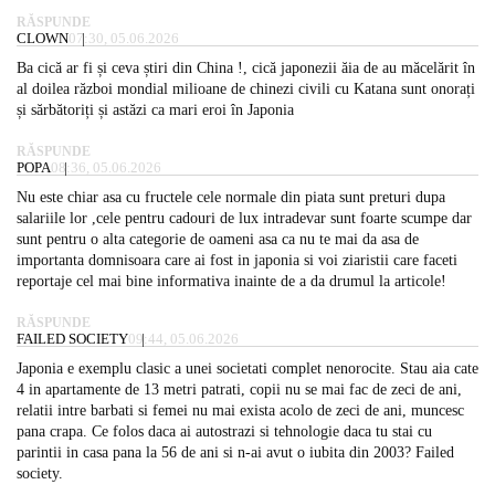
RĂSPUNDE
CLOWN
07:30, 05.06.2026
Ba cică ar fi și ceva știri din China !, cică japonezii ăia de au măcelărit în
al doilea război mondial milioane de chinezi civili cu Katana sunt onorați
și sărbătoriți și astăzi ca mari eroi în Japonia
RĂSPUNDE
POPA
08:36, 05.06.2026
Nu este chiar asa cu fructele cele normale din piata sunt preturi dupa
salariile lor ,cele pentru cadouri de lux intradevar sunt foarte scumpe dar
sunt pentru o alta categorie de oameni asa ca nu te mai da asa de
importanta domnisoara care ai fost in japonia si voi ziaristii care faceti
reportaje cel mai bine informativa inainte de a da drumul la articole!
RĂSPUNDE
FAILED SOCIETY
09:44, 05.06.2026
Japonia e exemplu clasic a unei societati complet nenorocite. Stau aia cate
4 in apartamente de 13 metri patrati, copii nu se mai fac de zeci de ani,
relatii intre barbati si femei nu mai exista acolo de zeci de ani, muncesc
pana crapa. Ce folos daca ai autostrazi si tehnologie daca tu stai cu
parintii in casa pana la 56 de ani si n-ai avut o iubita din 2003? Failed
society.