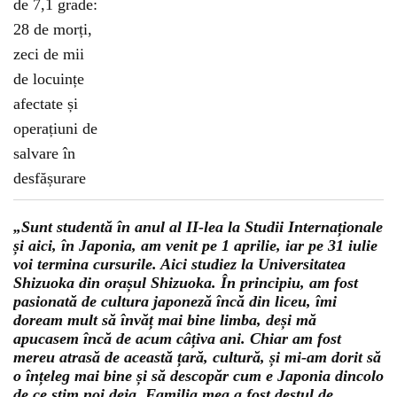
„Sunt studentă în anul al II-lea la Studii Internaționale
și aici, în Japonia, am venit pe 1 aprilie, iar pe 31 iulie
voi termina cursurile. Aici studiez la Universitatea
Shizuoka din orașul Shizuoka. În principiu, am fost
pasionată de cultura japoneză încă din liceu, îmi
doream mult să învăț mai bine limba, deși mă
apucasem încă de acum câțiva ani. Chiar am fost
mereu atrasă de această țară, cultură, și mi-am dorit să
o înțeleg mai bine și să descopăr cum e Japonia dincolo
de ce știm noi deja. Familia mea a fost destul de