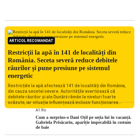
ARTICOL RECOMANDAT
Restricții la apă în 141 de localități din
România. Seceta severă reduce debitele
râurilor și pune presiune pe sistemul
energetic
Restricțiile la apă afectează 141 de localități din România,
din cauza secetei severe. Autoritățile avertizează că
debitele râurilor și ale Dunării rămân la niveluri foarte
scăzute, iar situația influențează inclusiv funcționarea
Centralei Nucleare de la Cernavodă. România se confruntă
A1.ro
cu una dintre cele mai dificile perioade din punct de vedere
Cum a surprins-o Dani Oțil pe soția lui în vacanță.
hidrologic din ultimii ani. Lipsa […]
Gabriela Prisăcariu, apariție impecabilă în costum
de baie