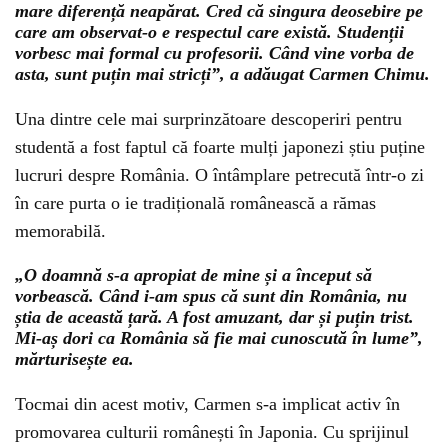
mare diferență neapărat. Cred că singura deosebire pe
care am observat-o e respectul care există. Studenții
vorbesc mai formal cu profesorii. Când vine vorba de
asta, sunt puțin mai stricți”, a adăugat Carmen Chimu.
Una dintre cele mai surprinzătoare descoperiri pentru
studentă a fost faptul că foarte mulți japonezi știu puține
lucruri despre România. O întâmplare petrecută într-o zi
în care purta o ie tradițională românească a rămas
memorabilă.
„O doamnă s-a apropiat de mine și a început să
vorbească. Când i-am spus că sunt din România, nu
știa de această țară. A fost amuzant, dar și puțin trist.
Mi-aș dori ca România să fie mai cunoscută în lume”,
mărturisește ea.
Tocmai din acest motiv, Carmen s-a implicat activ în
promovarea culturii românești în Japonia. Cu sprijinul