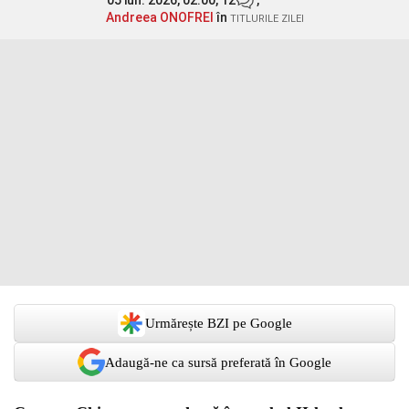
05 iun. 2026, 02:00,
12
,
Andreea ONOFREI
în
TITLURILE ZILEI
Urmărește BZI pe Google
Adaugă-ne ca sursă preferată în Google