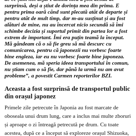
surprinsă, deși a știut de dorința mea din prima. E
pentru prima oară când sunt plecată atât de departe și
pentru atât de mult timp, dar m-au susținut și au fost
alături de mine, nu au încercat nicio secundă să îmi
schimbe decizia și suportul primit din partea lor a fost
extrem de important. Îmi era puțin teamă la început.
Mă gândeam că o să fie greu să mă descurc cu
comunicarea, pentru că japonezii nu vorbesc foarte
bine engleza, iar eu nu vorbesc foarte bine japoneza.
De asemenea, mă speria ideea transportului în comun,
nu știam cum o să fie, dar până la urmă nu am avut
probleme”, a povestit Carmen reporterilor BZI.
Aceasta a fost surprinsă de transportul public
din orașul japonez
Primele zile petrecute în Japonia au fost marcate de
oboseala unui drum lung, care a inclus mai multe zboruri
și aproape o zi întreagă petrecută pe drum. Cu toate
acestea, după ce a început să exploreze orașul Shizuoka,