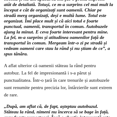
atât de detaliată. Totuși, ce m-a surprins cel mai mult la
început e cât de organizați sunt oamenii. Chiar pe
stradă merg organizați, deși e multă lume. Totul este
organizat. Îmi place mult și că aici totul e foarte
punctual, oamenii, transportul în comun. Autobuzele
ajung la minut. E ceva foarte interesant pentru mine.
La fel, m-a surprins și atitudinea oamenilor față de
transportul în comun. Mergeam într-o zi pe stradă și
vedeam oameni care stau la rând și nu știam de ce”, a
spus tânăra.
A aflat ulterior că oamenii stăteau la rând pentru
autobuz. La fel de impresionantă i s-a părut și
punctualitatea. Într-o țară în care trenurile și autobuzele
sunt renumite pentru precizia lor, întârzierile sunt extrem
de rare.
„După, am aflat că, de fapt, așteptau autobuzul.
Stăteau la rând, nimeni nu încerca să se bage în față,