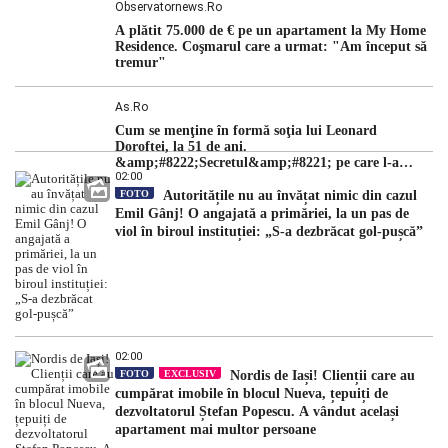
Observatornews.ro
A plătit 75.000 de € pe un apartament la My Home
Residence. Coşmarul care a urmat: "Am început să
tremur"
As.ro
Cum se menţine în formă soţia lui Leonard
Doroftei, la 51 de ani.
&amp;#8222;Secretul&amp;#8221; pe care l-a
02:00
dezvăluit
FOTO
Autoritățile nu au învățat nimic din cazul
Emil Gânj! O angajată a primăriei, la un pas de
viol în biroul instituției: „S-a dezbrăcat gol-pușcă”
02:00
FOTO
EXCLUSIV
Nordis de Iași! Clienții care au
cumpărat imobile în blocul Nueva, țepuiți de
dezvoltatorul Ștefan Popescu. A vândut același
apartament mai multor persoane