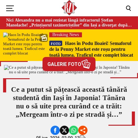
Nici Alexandra nu a mai rezistat lângă infractorul Ștefan
Manolache! „Prințișorul taximetriștilor” din Iași a divorţat după
doi ani de căsnicie
Breaking News
Haos în Podu Iloaiei! Semaforul
FOTO
de la Penny Market este roșu pentru
toată lumea. Traficul este complet blocat
GALERIE FOTO
12
Ce a putut să pățească această tânără
studentă din Iași în Japonia! Tânăra
nu o să uite prea curând ce a trăit:
„Mergeam într-o zi pe stradă și…”