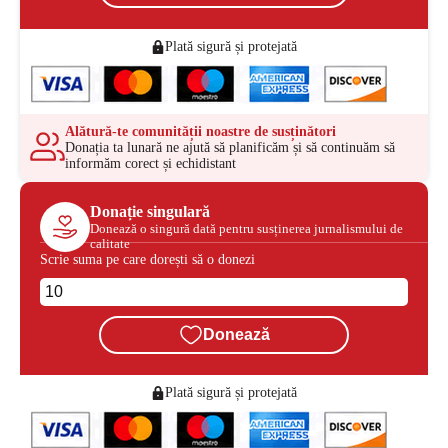
Plată sigură și protejată
Alătură-te comunității noastre de susținători
Donația ta lunară ne ajută să planificăm și să continuăm să
informăm corect și echidistant
Donație singulară
Donează o singură dată pentru susținerea jurnalismului de
calitate
Scrie suma pe care dorești să o donezi
Donează
Plată sigură și protejată