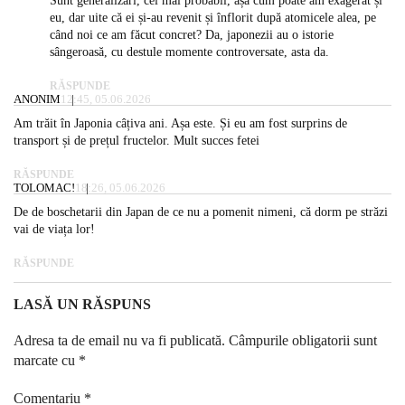
Sunt generalizări, cel mai probabil, așa cum poate am exagerat și
eu, dar uite că ei și-au revenit și înflorit după atomicele alea, pe
când noi ce am făcut concret? Da, japonezii au o istorie
sângeroasă, cu destule momente controversate, asta da.
RĂSPUNDE
ANONIM
12:45, 05.06.2026
Am trăit în Japonia câțiva ani. Așa este. Și eu am fost surprins de
transport și de prețul fructelor. Mult succes fetei
RĂSPUNDE
TOLOMAC!
18:26, 05.06.2026
De de boschetarii din Japan de ce nu a pomenit nimeni, că dorm pe străzi
vai de viața lor!
RĂSPUNDE
LASĂ UN RĂSPUNS
Adresa ta de email nu va fi publicată.
Câmpurile obligatorii sunt
marcate cu
*
Comentariu
*