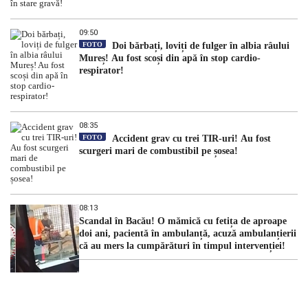
09:50
FOTO
Doi bărbați, loviți de fulger în albia râului
Mureș! Au fost scoși din apă în stop cardio-
respirator!
08:35
FOTO
Accident grav cu trei TIR-uri! Au fost
scurgeri mari de combustibil pe șosea!
08:13
Scandal în Bacău! O mămică cu fetița de aproape
doi ani, pacientă în ambulanță, acuză ambulanțierii
că au mers la cumpărături în timpul intervenției!