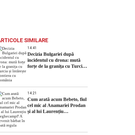
ARTICOLE SIMILARE
14:41
Decizia Bulgariei după
incidentul cu drona: mută
forțe de la granița cu Turcia
și întărește frontiera cu
România
14:21
Cum arată acum Bebeto, fiul
cel mic al Anamariei Prodan
și al lui Laurențiu
Reghecampf! A devenit
bărbat în toată regula