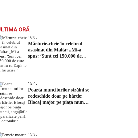
ULTIMA ORĂ
16:00
Mărturie-cheie în celebrul
asasinat din Malta: „Mi-a
spus: ‘Sunt cei 150.000 de
euro pentru ca Daphne să fie
ucisă’”
15:40
Poarta muncitorilor străini se
redeschide doar pe hârtie:
Blocaj major pe piața muncii,
angajările – paralizate până
în octombrie
15:30