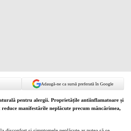
Adaugă-ne ca sursă preferată în Google
aturală pentru alergii. Proprietățile antiinflamatoare și
ot reduce manifestările neplăcute precum mâncărimea,
la disconfort și simptomele neplăcute ar putea să se