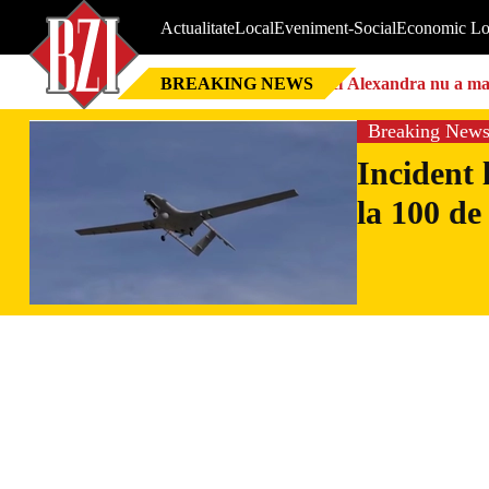
Actualitate
Local
Eveniment-Social
Economic Lo
BREAKING NEWS
Nici Alexandra nu a mai 
Breaking New
Incident 
la 100 de