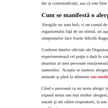
dar și contraindicații, așa că este bin
Cum se manifestă o aler
Alergiile nu sunt boli, ci un cumul d
organismului faţă de un stimul, un aşa 
simptomelor face foarte dificilă diagno
Conform datelor oficiale ale Organiza
experimentează cel puţin o dată în via
imunitar al unei persoane reacționeaz
oamenilor. Aceştia se numesc alergeni 
animale şi până la alimente
sau medi
Când o persoană cu un teren alergic (cu
expusă unuia sau mai multor alergeni, 
nazale şi ale căilor respiratorii, la na