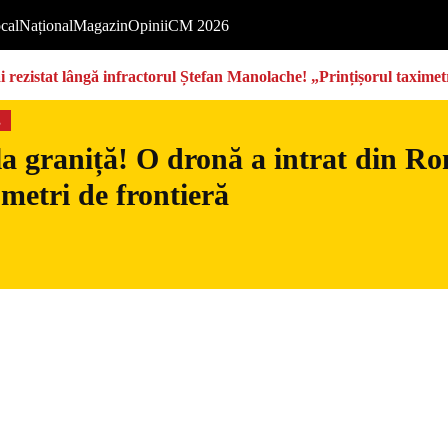
cal
Național
Magazin
Opinii
CM 2026
rezistat lângă infractorul Ștefan Manolache! „Prințișorul taximetri
s
la graniță! O dronă a intrat din Ro
 metri de frontieră