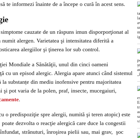
e să te informezi înainte de a începe o cură în acest sens.
gie
e simptome cauzate de un răspuns imun disporporţionat al
numit alergen. Varietatea şi intensitatea diferită a
sticarea alergiilor şi ţinerea lor sub control.
ţiei Mondiale a Sănătăţii, unul din cinci oameni
ţă cu un episod alergic. Alergia apare atunci când sistemul
ă la substanțe din mediu inofensive pentru majoritatea
şi pot varia de la polen, praf, insecte, mucegaiuri,
camente
.
 o predispoziţie spre alergii, numită şi teren atopic) este
poate dezvolta o reacţie alergică care duce la congestii
s înfundat, strănuturi, înroşirea pielii sau, mai grav, şoc