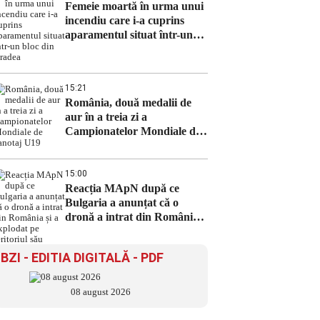
Femeie moartă în urma unui
incendiu care i-a cuprins
aparamentul situat într-un
bloc din Oradea
15:21
România, două medalii de
aur în a treia zi a
Campionatelor Mondiale de
canotaj U19
15:00
Reacția MApN după ce
Bulgaria a anunțat că o
dronă a intrat din România
și a explodat pe teritoriul său
BZI - EDITIA DIGITALĂ - PDF
08 august 2026