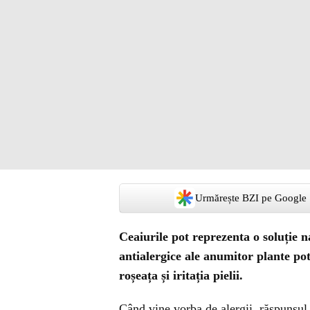
Urmărește BZI pe Google
Ceaiurile pot reprezenta o soluție n
antialergice ale anumitor plante p
roșeața și iritația pielii.
Când vine vorba de alergii, răspunsul 