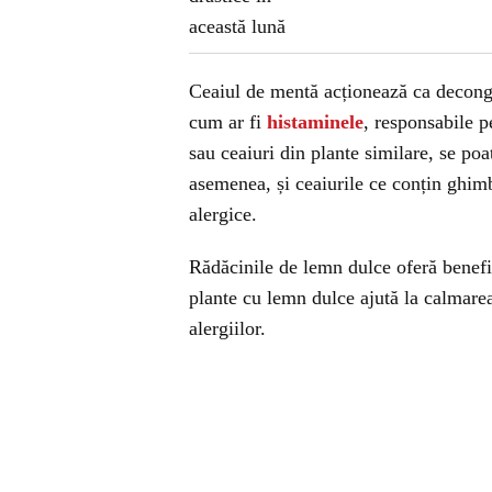
Ceaiul de mentă acționează ca deconge
cum ar fi
histaminele
, responsabile p
sau ceaiuri din plante similare, se po
asemenea, și ceaiurile ce conțin ghi
alergice.
Rădăcinile de lemn dulce oferă benefici
plante cu lemn dulce ajută la calmare
alergiilor.