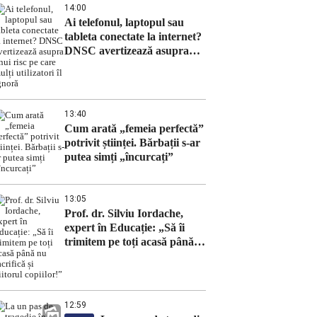
14:00
Ai telefonul, laptopul sau
tableta conectate la internet?
DNSC avertizează asupra
unui risc pe care mulți
utilizatori îl ignoră
13:40
Cum arată „femeia perfectă”
potrivit științei. Bărbații s-ar
putea simți „încurcați”
13:05
Prof. dr. Silviu Iordache,
expert în Educație: „Să îi
trimitem pe toți acasă până
nu sacrifică și viitorul
copiilor!”
12:59