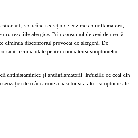
stionant, reducând secreția de enzime antiinflamatorii,
entru reacțiile alergice. Prin consumul de ceai de mentă
ate diminua disconfortul provocat de alergeni. De
mbir sunt recomandate pentru combaterea simptomelor
i antihistaminice și antiinflamatorii. Infuziile de ceai din
a senzației de mâncărime a nasului și a altor simptome ale