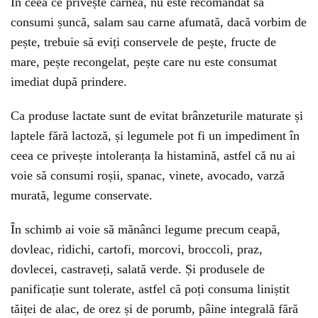
În ceea ce privește carnea, nu este recomandat să
consumi șuncă, salam sau carne afumată, dacă vorbim de
pește, trebuie să eviți conservele de pește, fructe de
mare, pește recongelat, pește care nu este consumat
imediat după prindere.
Ca produse lactate sunt de evitat brânzeturile maturate și
laptele fără lactoză, și legumele pot fi un impediment în
ceea ce privește intoleranța la histamină, astfel că nu ai
voie să consumi roșii, spanac, vinete, avocado, varză
murată, legume conservate.
În schimb ai voie să mănânci legume precum ceapă,
dovleac, ridichi, cartofi, morcovi, broccoli, praz,
dovlecei, castraveți, salată verde. Și produsele de
panificație sunt tolerate, astfel că poți consuma liniștit
tăiței de alac, de orez și de porumb, pâine integrală fără