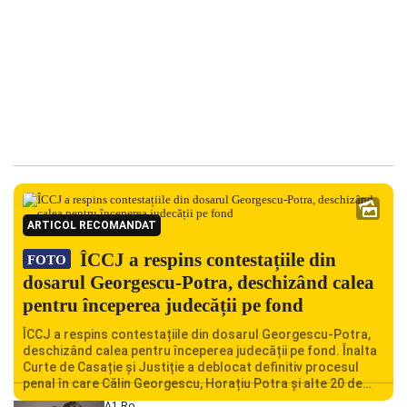
ARTICOL RECOMANDAT
ÎCCJ a respins contestațiile din
FOTO
dosarul Georgescu-Potra, deschizând calea
pentru începerea judecății pe fond
ÎCCJ a respins contestațiile din dosarul Georgescu-Potra,
deschizând calea pentru începerea judecății pe fond. Înalta
Curte de Casație și Justiție a deblocat definitiv procesul
penal în care Călin Georgescu, Horațiu Potra și alte 20 de
persoane sunt acuzați de acțiuni îndreptate împotriva
A1.ro