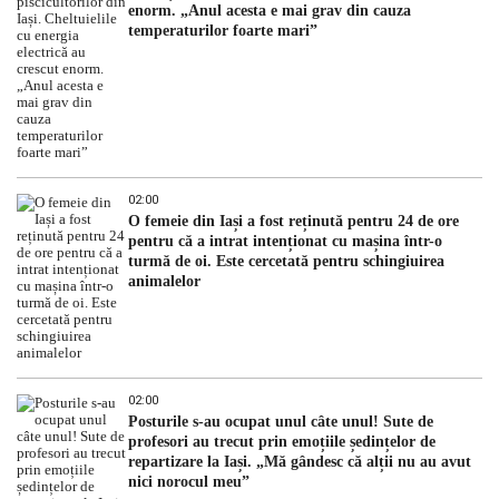
enorm. „Anul acesta e mai grav din cauza
temperaturilor foarte mari”
02:00
O femeie din Iași a fost reținută pentru 24 de ore
pentru că a intrat intenționat cu mașina într-o
turmă de oi. Este cercetată pentru schingiuirea
animalelor
02:00
Posturile s-au ocupat unul câte unul! Sute de
profesori au trecut prin emoțiile ședințelor de
repartizare la Iași. „Mă gândesc că alții nu au avut
nici norocul meu”