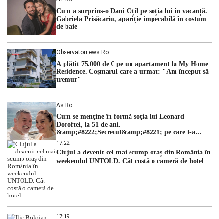
ordinii constituționale. În ședința din camera preliminară,
Cum a surprins-o Dani Oțil pe soția lui în vacanță.
judecătorii de la instanța supremă au […]
Gabriela Prisăcariu, apariție impecabilă în costum
de baie
Observatornews.ro
A plătit 75.000 de € pe un apartament la My Home
Residence. Coşmarul care a urmat: "Am început să
tremur"
As.ro
Cum se menţine în formă soţia lui Leonard
Doroftei, la 51 de ani.
&amp;#8222;Secretul&amp;#8221; pe care l-a
dezvăluit
17:22
Clujul a devenit cel mai scump oraș din România în
weekendul UNTOLD. Cât costă o cameră de hotel
17:19