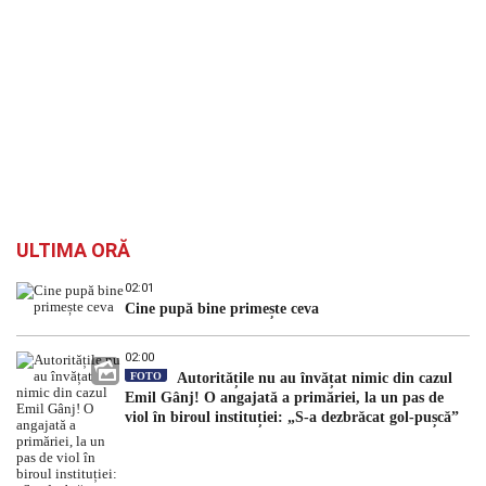
ULTIMA ORĂ
02:01
Cine pupă bine primește ceva
02:00
FOTO
Autoritățile nu au învățat nimic din cazul
Emil Gânj! O angajată a primăriei, la un pas de
viol în biroul instituției: „S-a dezbrăcat gol-pușcă”