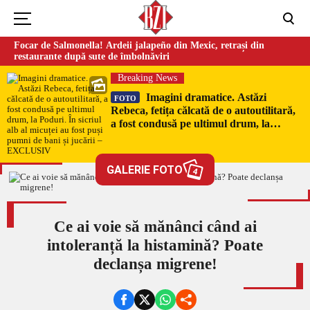
Focar de Salmonella! Ardeii jalapeño din Mexic, retrași din
restaurante după sute de îmbolnăviri
Breaking News
Imagini dramatice. Astăzi
FOTO
Rebeca, fetița călcată de o autoutilitară,
a fost condusă pe ultimul drum, la
Poduri. În sicriul alb al micuței au fost
puși pumni de bani și jucării –
EXCLUSIV
GALERIE FOTO
4
Ce ai voie să mănânci când ai
intoleranță la histamină? Poate
declanșa migrene!