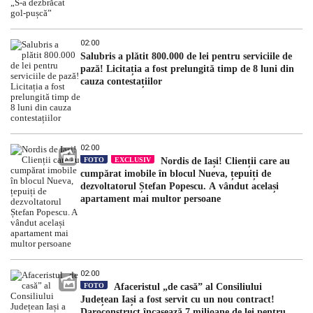
02:00
Salubris a plătit 800.000 de lei pentru serviciile de
pază! Licitația a fost prelungită timp de 8 luni din
cauza contestațiilor
02:00
FOTO
EXCLUSIV
Nordis de Iași! Clienții care au
cumpărat imobile în blocul Nueva, țepuiți de
dezvoltatorul Ștefan Popescu. A vândut același
apartament mai multor persoane
02:00
FOTO
Afaceristul „de casă” al Consiliului
Județean Iași a fost servit cu un nou contract!
Daroconstruct încasează 7 milioane de lei pentru