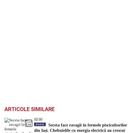
ARTICOLE SIMILARE
02:00
FOTO
Seceta face ravagii în fermele piscicultorilor
din Iași. Cheltuielile cu energia electrică au crescut