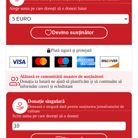
Alege suma pe care dorești să o donezi lunar
Devino susținător
Plată sigură și protejată
Alătură-te comunității noastre de susținători
Donația ta lunară ne ajută să planificăm și să continuăm să
informăm corect și echidistant
Donație singulară
Donează o singură dată pentru susținerea jurnalismului de
calitate
Scrie suma pe care dorești să o donezi