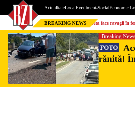
Actualitate
Local
Eveniment-Social
Economic Lo
BREAKING NEWS
Seceta face ravagii în f
foarte mari”
Breaking New
Acc
FOTO
rănită! Î