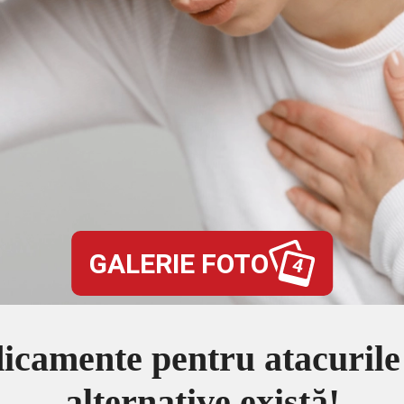
GALERIE FOTO
4
icamente pentru atacurile 
alternative există!