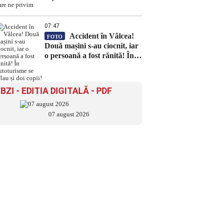
privim
07:47
Accident în Vâlcea!
FOTO
Două mașini s-au ciocnit, iar
o persoană a fost rănită! În
autoturisme se aflau și doi
copii!
BZI - EDITIA DIGITALĂ - PDF
07 august 2026