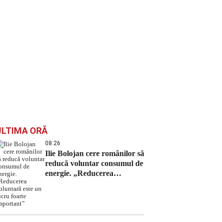
ULTIMA ORĂ
08:26
Ilie Bolojan cere românilor să
reducă voluntar consumul de
energie. „Reducerea
voluntară este un lucru
foarte important”