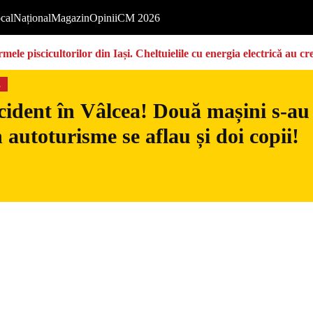
cal
Național
Magazin
Opinii
CM 2026
ermele piscicultorilor din Iași. Cheltuielile cu energia electrică a
s
ident în Vâlcea! Două mașini s-au c
n autoturisme se aflau și doi copii!