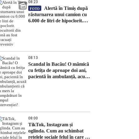
08:23
Alertă în Timiș după
FOTO
răsturnarea unui camion cu
6.000 de litri de hipoclorit.
Locuitorii din zonă au fost
evacuați preventiv
08:13
Scandal în Bacău! O mămică
cu fetița de aproape doi ani,
pacientă în ambulanță, acuză
ambulanțierii că au mers la
cumpărături în timpul
intervenției!
08:00
TikTok, Instagram și
oglinda. Cum au schimbat
rețelele sociale felul în care ne