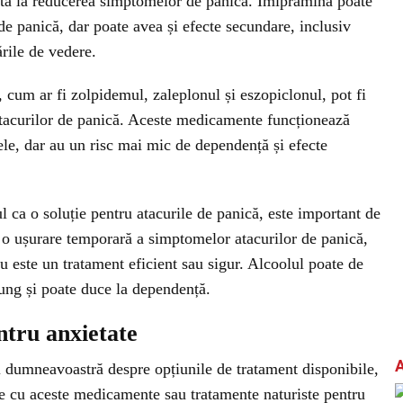
juta la reducerea simptomelor de panică. Imipramina poate
de panică, dar poate avea și efecte secundare, inclusiv
ările de vedere.
um ar fi zolpidemul, zaleplonul și eszopiclonul, pot fi
atacurilor de panică. Aceste medicamente funcționează
le, dar au un risc mai mic de dependență și efecte
l ca o soluție pentru atacurile de panică, este important de
i o ușurare temporară a simptomelor atacurilor de panică,
nu este un tratament eficient sau sigur. Alcoolul poate de
ung și poate duce la dependență.
ntru anxietate
l dumneavoastră despre opțiunile de tratament disponibile,
iate cu aceste medicamente sau tratamente naturiste pentru