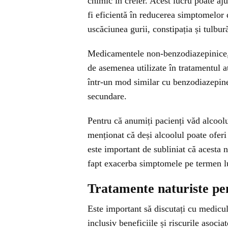
chimic în creier. Acest lucru poate a
fi eficientă în reducerea simptomelor 
uscăciunea gurii, constipația și tulbur
Medicamentele non-benzodiazepinice, c
de asemenea utilizate în tratamentul 
într-un mod similar cu benzodiazepine
secundare.
Pentru că anumiți pacienți văd alcoolu
menționat că deși alcoolul poate ofer
este important de subliniat că acesta 
fapt exacerba simptomele pe termen l
Tratamente naturiste pe
Este important să discutați cu medicu
inclusiv beneficiile și riscurile asoc