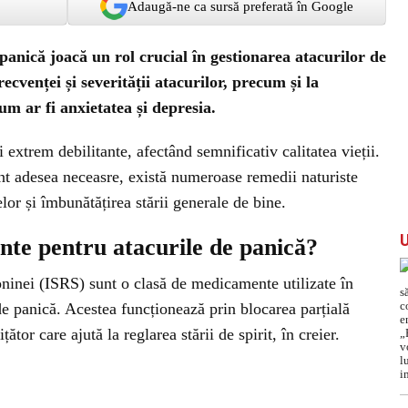
Adaugă-ne ca sursă preferată în Google
anică joacă un rol crucial în gestionarea atacurilor de
ecvenței și severității atacurilor, precum și la
m ar fi anxietatea și depresia.
i extrem debilitante, afectând semnificativ calitatea vieții.
t adesea neceasre, există numeroase remedii naturiste
lor și îmbunătățirea stării generale de bine.
te pentru atacurile de panică?
otoninei (ISRS) sunt o clasă de medicamente utilizate în
de panică. Acestea funcționează prin blocarea parțială
ător care ajută la reglarea stării de spirit, în creier.