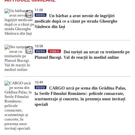
11:00
FOTO
Un bărbat a avut nevoie de îngrijiri
medicale după ce a căzut pe strada Gheorghe
Săulescu din Iași
10:58
FOTO
VIDEO
Doi turiști au urcat cu trotinetele pe
Platoul Bucegi. Val de reacții în mediul online
10:49
FOTO
CARGO urcă pe scena din Grădina Palas,
la Serile Filmului Românesc: pelicule consacrate,
scurtmetraje și concerte, în prezența unor invitați
speciali