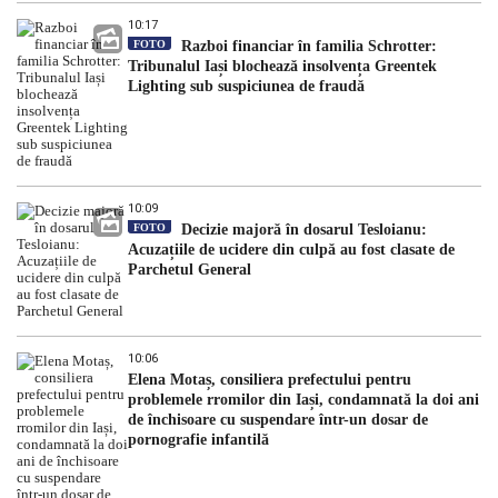
10:17
FOTO
Razboi financiar în familia Schrotter:
Tribunalul Iași blochează insolvența Greentek
Lighting sub suspiciunea de fraudă
10:09
FOTO
Decizie majoră în dosarul Tesloianu:
Acuzațiile de ucidere din culpă au fost clasate de
Parchetul General
10:06
Elena Motaș, consiliera prefectului pentru
problemele rromilor din Iași, condamnată la doi ani
de închisoare cu suspendare într-un dosar de
pornografie infantilă