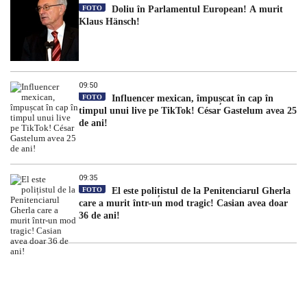
FOTO
Doliu în Parlamentul European! A murit
Klaus Hänsch!
09:50
FOTO
Influencer mexican, împușcat în cap în
timpul unui live pe TikTok! César Gastelum avea 25
de ani!
09:35
FOTO
El este polițistul de la Penitenciarul Gherla
care a murit într-un mod tragic! Casian avea doar
36 de ani!