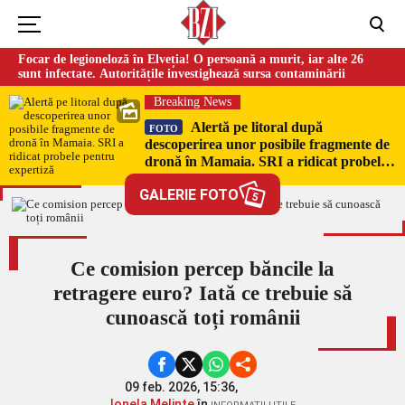
Focar de legioneloză în Elveția! O persoană a murit, iar alte 26
sunt infectate. Autoritățile investighează sursa contaminării
Breaking News
Alertă pe litoral după
FOTO
descoperirea unor posibile fragmente de
dronă în Mamaia. SRI a ridicat probele
pentru expertiză
GALERIE FOTO
5
Ce comision percep băncile la
retragere euro? Iată ce trebuie să
cunoască toți românii
09 feb. 2026, 15:36,
Ionela Melinte
în