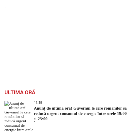
`
ULTIMA ORĂ
11:38
Anunț de ultimă oră! Guvernul le cere românilor să
reducă urgent consumul de energie între orele 19:00
și 23:00