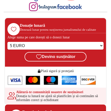
Donație lunară
Donează lunar pentru susținerea jurnalismului de calitate
Alege suma pe care dorești să o donezi lunar
Devino susținător
Plată sigură și protejată
Alătură-te comunității noastre de susținători
Donația ta lunară ne ajută să planificăm și să continuăm să
informăm corect și echidistant