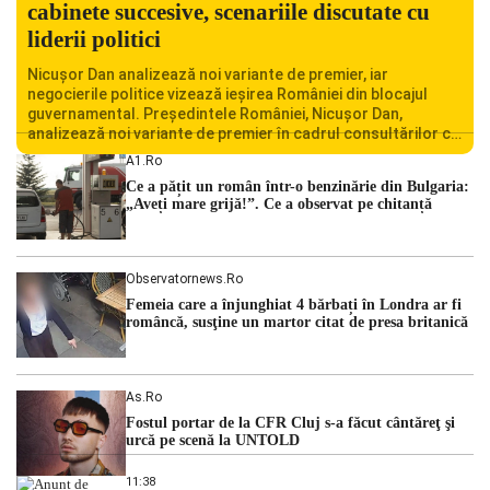
cabinete succesive, scenariile discutate cu
liderii politici
Nicușor Dan analizează noi variante de premier, iar
negocierile politice vizează ieșirea României din blocajul
guvernamental. Președintele României, Nicușor Dan,
analizează noi variante de premier în cadrul consultărilor cu
liderii politici. Ciprian Ciucu vorbește despre scenariul unui
A1.ro
guvern tehnocrat și despre posibilitatea a două cabinete
Ce a pățit un român într-o benzinărie din Bulgaria:
succesive. Nicușor Dan analizează noi variante de premier
„Aveți mare grijă!”. Ce a observat pe chitanță
România traversează […]
Observatornews.ro
Femeia care a înjunghiat 4 bărbați în Londra ar fi
româncă, susţine un martor citat de presa britanică
As.ro
Fostul portar de la CFR Cluj s-a făcut cântăreţ şi
urcă pe scenă la UNTOLD
11:38