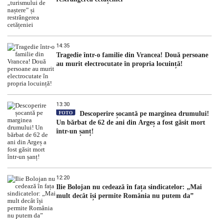
14:35
Tragedie într-o familie din Vrancea! Două persoane
au murit electrocutate în propria locuință!
13:30
FOTO
Descoperire șocantă pe marginea drumului!
Un bărbat de 62 de ani din Argeș a fost găsit mort
într-un șanț!
12:20
Ilie Bolojan nu cedează în fața sindicatelor: „Mai
mult decât își permite România nu putem da”