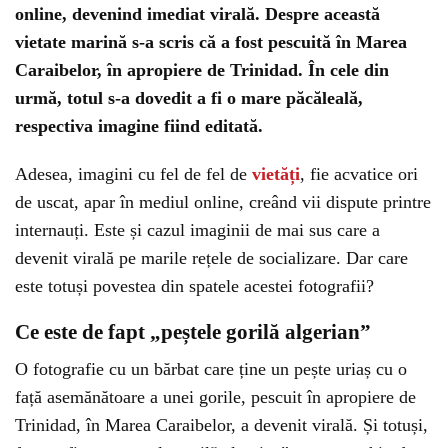
online, devenind imediat virală. Despre această
vietate marină s-a scris că a fost pescuită în Marea
Caraibelor, în apropiere de Trinidad. În cele din
urmă, totul s-a dovedit a fi o mare păcăleală,
respectiva imagine fiind editată.
Adesea, imagini cu fel de fel de
vietăți
, fie acvatice ori
de uscat, apar în mediul online, creând vii dispute printre
internauți. Este și cazul imaginii de mai sus care a
devenit virală pe marile rețele de socializare. Dar care
este totuși povestea din spatele acestei fotografii?
Ce este de fapt „peștele gorilă algerian”
O fotografie cu un bărbat care ține un pește uriaș cu o
față asemănătoare a unei gorile, pescuit în apropiere de
Trinidad, în Marea Caraibelor, a devenit virală. Și totuși,