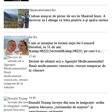
Observatornews.ro
Cioban muşcat de picior de urs în Masivul Iezer. A
încercat să-l alunge cu bâta pentru a-şi apăra turma
As.ro
Cum se menţine în formă soţia lui Leonard
Doroftei, la 51 de ani.
&amp;#8222;Secretul&amp;#8221; pe care l-a
dezvăluit
17:40
Decizie de ultimă oră a Agenției Medicamentului!
Două medicamente cunoscute, retrase temporar de
la vânzare
14:40
Donald Trump lovește din nou în imigrație: ordin
pentru blocarea „turismului de naștere” și
restrângerea cetățeniei