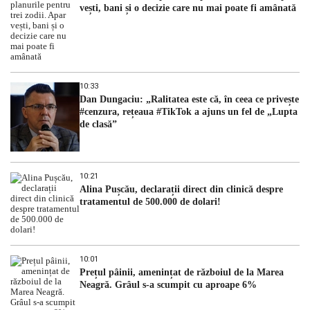
vești, bani și o decizie care nu mai poate fi amânată
10:33
Dan Dungaciu: „Ralitatea este că, în ceea ce privește
#cenzura, rețeaua #TikTok a ajuns un fel de „Lupta
de clasă”
10:21
Alina Pușcău, declarații direct din clinică despre
tratamentul de 500.000 de dolari!
10:01
Prețul pâinii, amenințat de războiul de la Marea
Neagră. Grâul s-a scumpit cu aproape 6%