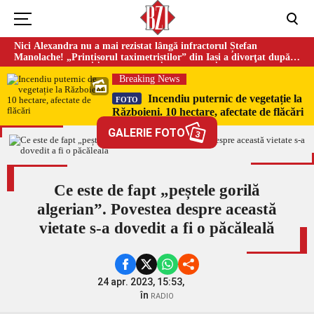
Nici Alexandra nu a mai rezistat lângă infractorul Ștefan
Manolache! „Prințișorul taximetriștilor” din Iași a divorţat după
doi ani de căsnicie
Breaking News
Incendiu puternic de vegetație la
FOTO
Războieni. 10 hectare, afectate de flăcări
GALERIE FOTO
3
Ce este de fapt „peștele gorilă
algerian”. Povestea despre această
vietate s-a dovedit a fi o păcăleală
24 apr. 2023, 15:53,
în
RADIO