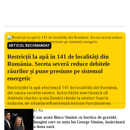
ARTICOL RECOMANDAT
Restricții la apă în 141 de localități din
România. Seceta severă reduce debitele
râurilor și pune presiune pe sistemul
energetic
Restricțiile la apă afectează 141 de localități din România,
din cauza secetei severe. Autoritățile avertizează că
debitele râurilor și ale Dunării rămân la niveluri foarte
scăzute, iar situația influențează inclusiv funcționarea
Centralei Nucleare de la Cernavodă. România se confruntă
A1.ro
cu una dintre cele mai dificile perioade din punct de vedere
Cum arată Ilinca Simion cu burtica de gravidă.
hidrologic din ultimii ani. Lipsa […]
Imagini rare cu soția lui George Simion, însărcinată
a doua oară