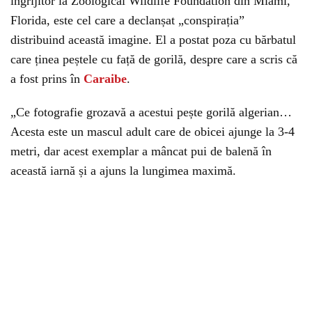
îngrijitor la Zoological Wildlife Foundation din Miami,
Florida, este cel care a declanșat „conspirația”
distribuind această imagine. El a postat poza cu bărbatul
care ținea peștele cu față de gorilă, despre care a scris că
a fost prins în
Caraibe
.
„Ce fotografie grozavă a acestui pește gorilă algerian…
Acesta este un mascul adult care de obicei ajunge la 3-4
metri, dar acest exemplar a mâncat pui de balenă în
această iarnă și a ajuns la lungimea maximă.