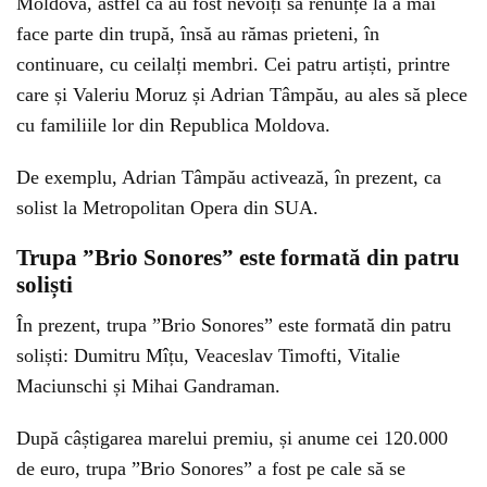
Moldova, astfel că au fost nevoiți să renunțe la a mai
face parte din trupă, însă au rămas prieteni, în
continuare, cu ceilalți membri. Cei patru artiști, printre
care și Valeriu Moruz și Adrian Tâmpău, au ales să plece
cu familiile lor din Republica Moldova.
De exemplu, Adrian Tâmpău activează, în prezent, ca
solist la Metropolitan Opera din SUA.
Trupa ”Brio Sonores” este formată din patru
soliști
În prezent, trupa ”Brio Sonores” este formată din patru
soliști: Dumitru Mîțu, Veaceslav Timofti, Vitalie
Maciunschi și Mihai Gandraman.
După câștigarea marelui premiu, și anume cei 120.000
de euro, trupa ”Brio Sonores” a fost pe cale să se