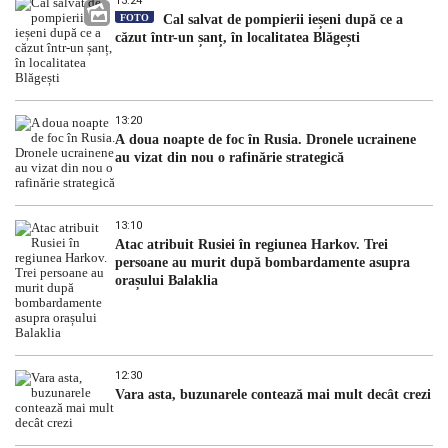
13:24
FOTO
Cal salvat de pompierii ieșeni după ce a
căzut într-un șanț, în localitatea Blăgești
13:20
A doua noapte de foc în Rusia. Dronele ucrainene
au vizat din nou o rafinărie strategică
13:10
Atac atribuit Rusiei în regiunea Harkov. Trei
persoane au murit după bombardamente asupra
orașului Balaklia
12:30
Vara asta, buzunarele contează mai mult decât crezi