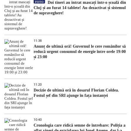
FOTO
Doi tineri au intrat mascați într-o școală din
Cluj și au furat 14 tablete! Au dezactivat și sistemul
de supraveghere!
11:38
Anunț de ultimă oră! Guvernul le cere românilor să
reducă urgent consumul de energie între orele 19:00
și 23:00
11:20
Decizie de ultimă oră în dosarul Florian Coldea.
Fostul șef din SRI ajunge în fața instanței
10:40
Cronologia care ridică semne de întrebare: Poliția a
aflat vineri de extrădarea lui Ionel Arsene, dar l-a