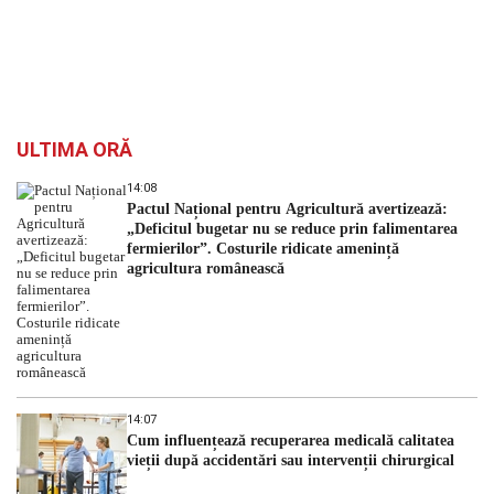
ULTIMA ORĂ
14:08
Pactul Național pentru Agricultură avertizează:
„Deficitul bugetar nu se reduce prin falimentarea
fermierilor”. Costurile ridicate amenință
agricultura românească
14:07
Cum influențează recuperarea medicală calitatea
vieții după accidentări sau intervenții chirurgical