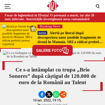
Focar de legioneloză în Elveția! O persoană a murit, iar alte 26
sunt infectate. Autoritățile investighează sursa contaminării
Breaking News
Alertă pe litoral după
FOTO
descoperirea unor posibile fragmente de
dronă în Mamaia. SRI a ridicat probele
pentru expertiză
GALERIE FOTO
5
Ce s-a întâmplat cu trupa „Brio
Sonores” după câștigul de 120.000 de
euro de la Românii au Talent
10 ian. 2022, 19:15,
în