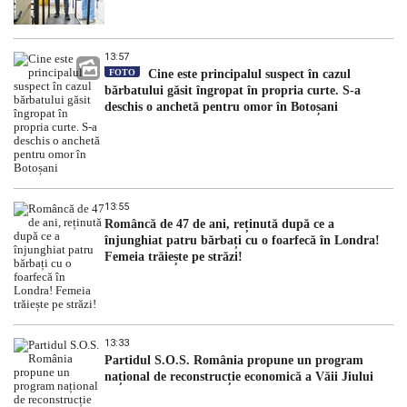
13:57
FOTO
Cine este principalul suspect în cazul
bărbatului găsit îngropat în propria curte. S-a
deschis o anchetă pentru omor în Botoșani
13:55
Româncă de 47 de ani, reținută după ce a
înjunghiat patru bărbați cu o foarfecă în Londra!
Femeia trăiește pe străzi!
13:33
Partidul S.O.S. România propune un program
național de reconstrucție economică a Văii Jiului