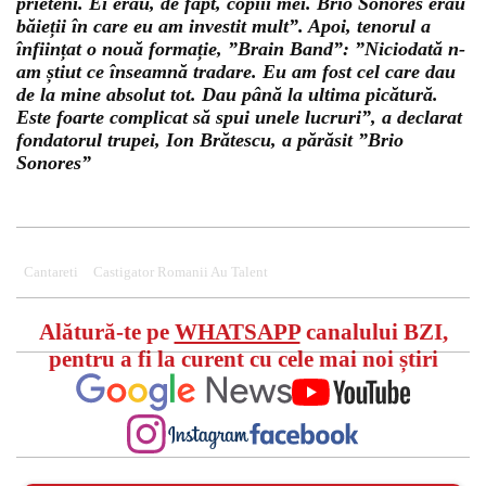
prieteni. Ei erau, de fapt, copiii mei. Brio Sonores erau
băieții în care eu am investit mult”. Apoi, tenorul a
înființat o nouă formație, ”Brain Band”: ”Niciodată n-
am știut ce înseamnă tradare. Eu am fost cel care dau
de la mine absolut tot. Dau până la ultima picătură.
Este foarte complicat să spui unele lucruri”, a declarat
fondatorul trupei, Ion Brătescu, a părăsit ”Brio
Sonores”
Cantareti
Castigator Romanii Au Talent
Alătură-te pe
WHATSAPP
canalului BZI,
pentru a fi la curent cu cele mai noi știri