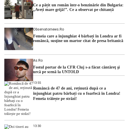
guvern tehnocrat și despre posibilitatea a două cabinete
Ce a pățit un român într-o benzinărie din Bulgaria:
succesive. Nicușor Dan analizează noi variante de premier
„Aveți mare grijă!”. Ce a observat pe chitanță
România traversează […]
Observatornews.ro
Femeia care a înjunghiat 4 bărbați în Londra ar fi
româncă, susţine un martor citat de presa britanică
As.ro
Fostul portar de la CFR Cluj s-a făcut cântăreţ şi
urcă pe scenă la UNTOLD
13:55
Româncă de 47 de ani, reținută după ce a
înjunghiat patru bărbați cu o foarfecă în Londra!
Femeia trăiește pe străzi!
13:30