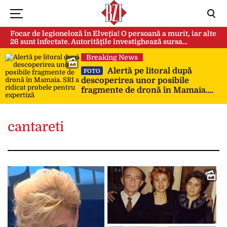
Focar de legioneloză în Elveția! O persoană a murit, iar alte
26 sunt infectate. Autoritățile investighează sursa
contaminării
Breaking News
Alertă pe litoral după
FOTO
descoperirea unor posibile
fragmente de dronă în Mamaia.
SRI a ridicat probele pentru
expertiză
cantareti