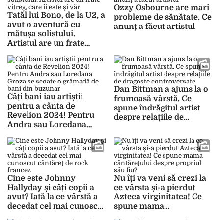
Ozzy Osbourne are mari
Tatăl lui Bono, de la U2, a
probleme de sănătate. Ce
avut o aventură cu
anunț a făcut artistul
mătușa solistului.
Artistul are un frate
vitreg, care îi este și văr
Dan Bittman a ajuns la o
Câți bani iau artiștii
frumoasă vârstă. Ce
pentru a cânta de
spune îndrăgitul artist
Revelion 2024! Pentru
despre relațiile de
Andra sau Loredana
dragoste controversate
Groza se scoate o
grămadă de bani din
buzunar
Cine este Johnny
Nu îți va veni să crezi la
Hallyday și câți copii a
ce vârsta și-a pierdut
avut? Iată la ce vârstă a
Azteca virginitatea! Ce
decedat cel mai cunoscut
spune mama
cântăreț de rock francez
cântărețului despre