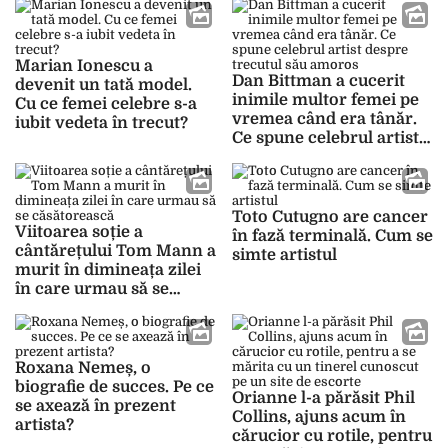
propriul său fiu?
Marian Ionescu a
Dan Bittman a cucerit
devenit un tată model.
inimile multor femei pe
Cu ce femei celebre s-a
vremea când era tânăr.
iubit vedeta în trecut?
Ce spune celebrul artist
despre trecutul său
amoros
Toto Cutugno are cancer
Viitoarea soție a
în fază terminală. Cum se
cântărețului Tom Mann a
simte artistul
murit în dimineața zilei
în care urmau să se
căsătorească
Roxana Nemeș, o
biografie de succes. Pe ce
Orianne l-a părăsit Phil
se axează în prezent
Collins, ajuns acum în
artista?
cărucior cu rotile, pentru