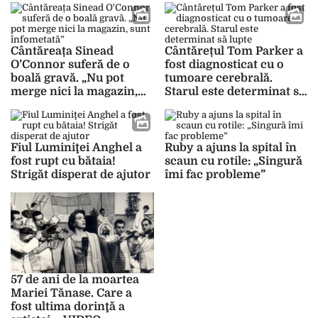
Cântăreața Sinead
Cântărețul Tom Parker a
O’Connor suferă de o
fost diagnosticat cu o
boală gravă. „Nu pot
tumoare cerebrală.
merge nici la magazin,
Starul este determinat să
sunt înfometată”
lupte
Fiul Luminiţei Anghel a
Ruby a ajuns la spital în
fost rupt cu bătaia!
scaun cu rotile: „Singură
Strigăt disperat de ajutor
îmi fac probleme”
57 de ani de la moartea
Mariei Tănase. Care a
fost ultima dorinţă a