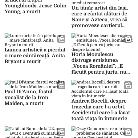
și liderul trupei
Youngbloods, Jesse Colin
Un tânăr artist din Iași,
Young, a murit
care a cântat alături de
Nane și Azteca, vrea să
promoveze cartierul
Păcurari. Eduard și-a
început cariera în Italia
și a fost imediat
remarcat
Lumea artistică a pierdut
Horia Moculescu
o mare cântăreață. Anita
distruge emisiunea
Bryant a murit
„Vocea României”: „E
făcută pentru juriu, nu
despre talente!”
Paul Di’Anno, fostul
vocalist de la Iron
Andrea Bocelli, despre
Maiden, a murit
tragedia care l-a orbit.
Accidentul care l-a lăsat
toată viața în întuneric