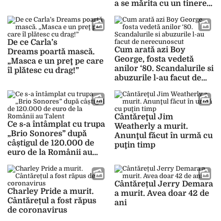
a se mărita cu un tinerel
cunoscut pe un site de
escorte
De ce Carla’s
Cum arată azi Boy
Dreams poartă mască.
George, fosta vedetă
„Masca e un preţ pe care
anilor ‘80. Scandalurile si
îl plătesc cu drag!”
abuzurile l-au facut de
nerecunoscut
Cântăreţul Jim
Ce s-a întâmplat cu trupa
Weatherly a murit.
„Brio Sonores” după
Anunţul făcut în urmă cu
câștigul de 120.000 de
puţin timp
euro de la Românii au
Talent
Cântărețul Jerry Demara
Charley Pride a murit.
a murit. Avea doar 42 de
Cântărețul a fost răpus
ani
de coronavirus