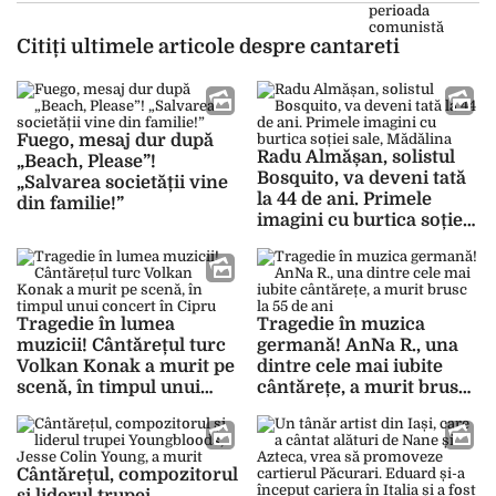
Citiți ultimele articole despre cantareti
Fuego, mesaj dur după
Radu Almășan, solistul
„Beach, Please”!
Bosquito, va deveni tată
„Salvarea societății vine
la 44 de ani. Primele
din familie!”
imagini cu burtica soției
sale, Mădălina
Tragedie în lumea
Tragedie în muzica
muzicii! Cântărețul turc
germană! AnNa R., una
Volkan Konak a murit pe
dintre cele mai iubite
scenă, în timpul unui
cântărețe, a murit brusc
concert în Cipru
la 55 de ani
Cântărețul, compozitorul