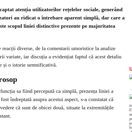
aptat atenția utilizatorilor rețelelor sociale, generând
izatori au ridicat o întrebare aparent simplă, dar care a
te scopul liniei distinctive prezente pe majoritatea
 reacții diverse, de la comentarii umoristice la analize
rii variate, iar discuția a evidențiat faptul că acest detaliu
e și o istorie semnificativă.
prosop
funcția sa fiind percepută ca simplă, prezența liniei a
 fost îndreptată asupra acestui aspect, s-a constatat că
 vedere că sunt de obicei două, situate la extremitățile
stant.