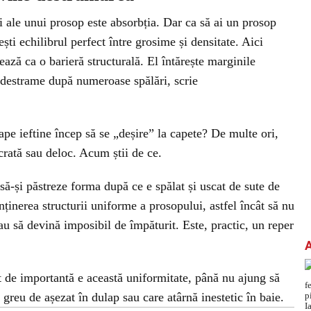
i ale unui prosop este absorbția. Dar ca să ai un prosop
ști echilibrul perfect între grosime și densitate. Aici
ază ca o barieră structurală. El întărește marginile
e destrame după numeroase spălări, scrie
pe ieftine încep să se „deșire” la capete? De multe ori,
rată sau deloc. Acum știi de ce.
să-și păstreze forma după ce e spălat și uscat de sute de
ținerea structurii uniforme a prosopului, astfel încât să nu
au să devină imposibil de împăturit. Este, practic, un reper
 de importantă e această uniformitate, până nu ajung să
greu de așezat în dulap sau care atârnă inestetic în baie.