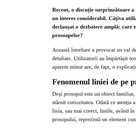
Recent, o discuție surprinzătoare a c
un interes considerabil. Câțiva util
declanșat o dezbatere amplă: care es
prosoapelor?
Această întrebare a provocat un val de
detaliate. Utilizatorii au împărtășit teo
aparent minor are, de fapt, o explicați
Fenomenul liniei de pe 
Deși prosopul este un obiect familiar, 
stârnit curiozitatea. Odată ce atenția a
linia, sau mai corect, liniile, având în
prosopului, reprezintă un element con