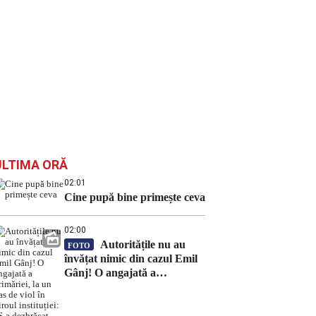
ULTIMA ORĂ
02:01
Cine pupă bine primește ceva
02:00
Autoritățile nu au
FOTO
învățat nimic din cazul Emil
Gânj! O angajată a
primăriei, la un pas de viol în
biroul instituției: „S-a
dezbrăcat gol-pușcă”