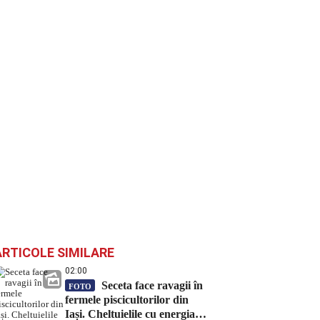
ARTICOLE SIMILARE
02:00
Seceta face ravagii în
FOTO
fermele piscicultorilor din
Iași. Cheltuielile cu energia