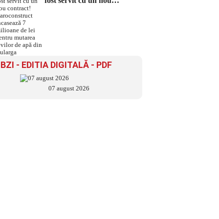
fost servit cu un nou
contract! Daroconstruct
încasează 7 milioane de lei
pentru mutarea țevilor de
apă din Bularga
BZI - EDITIA DIGITALĂ - PDF
07 august 2026