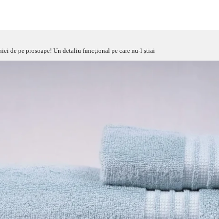
niei de pe prosoape! Un detaliu funcțional pe care nu-l știai