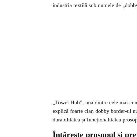
industria textilă sub numele de „dobby
„Towel Hub”, una dintre cele mai cunos
explică foarte clar, dobby border-ul nu
durabilitatea și funcționalitatea proso
Întărește prosopul și pr