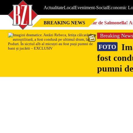
Actualitate
Local
Eveniment-Social
Economic Lo
BREAKING NEWS
Focar de Salmonella! Ar
Breaking New
Ima
FOTO
fost cond
pumni de