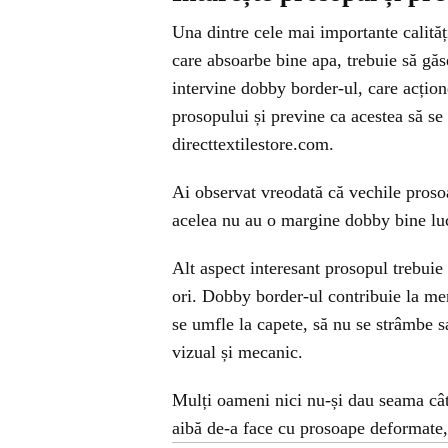
Una dintre cele mai importante calităț
care absoarbe bine apa, trebuie să găse
intervine dobby border-ul, care acțione
prosopului și previne ca acestea să s
directtextilestore.com.
Ai observat vreodată că vechile prosoa
acelea nu au o margine dobby bine luc
Alt aspect interesant prosopul trebuie 
ori. Dobby border-ul contribuie la men
se umfle la capete, să nu se strâmbe s
vizual și mecanic.
Mulți oameni nici nu-și dau seama cât
aibă de-a face cu prosoape deformate, 