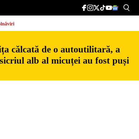
lnăviri
a călcată de o autoutilitară, a
icriul alb al micuței au fost puși