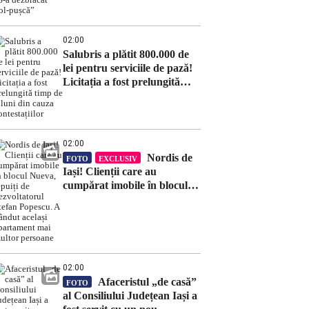
02:00
Salubris a plătit 800.000 de
lei pentru serviciile de pază!
Licitația a fost prelungită
timp de 8 luni din cauza
contestațiilor
02:00
Nordis de
FOTO
EXCLUSIV
Iași! Clienții care au
cumpărat imobile în blocul
Nueva, țepuiți de
dezvoltatorul Ștefan Popescu.
A vândut același apartament
mai multor persoane
02:00
Afaceristul „de casă”
FOTO
al Consiliului Județean Iași a