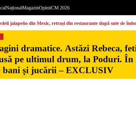
cal
Național
Magazin
Opinii
CM 2026
deii jalapeño din Mexic, retrași din restaurante după sute de îmbo
s
gini dramatice. Astăzi Rebeca, fetiț
usă pe ultimul drum, la Poduri. În s
 bani și jucării – EXCLUSIV