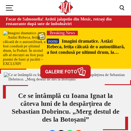
Focar de Salmonella! Ardeii jalapeño din Mexic, retrași din
restaurante după sute de îmbolnăviri
Breaking News
Imagini dramatice. Astăzi
FOTO
Rebeca, fetița călcată de o autoutilitară,
a fost condusă pe ultimul drum, la
Poduri. În sicriul alb al micuței au fost
puși pumni de bani și jucării –
EXCLUSIV
GALERIE FOTO
5
Ce se întâmplă cu Ioana Ignat la
câteva luni de la despărțirea de
Sebastian Dobrincu. „Merg destul de
des la Botoșani”