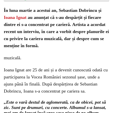
În luna martie a acestui an, Sebastian Dobrincu și
Ioana Ignat
au anunțat că s-au despărțit și fiecare
dintre ei s-a concentrat pe carieră. Artista a acordat
recent un interviu, în care a vorbit despre planurile ei
cu privire la cariera muzicală, dar și despre cum se
menține în formă.
muzicală.
Ioana Ignat are 25 de ani și a devenit cunoscută odată cu
participarea la Vocea României sezonul șase, unde a
ajuns până în finală. După despărțirea de Sebastian
Dobrincu, Ioana s-a concentrat pe cariera sa.
„E
ste o vară destul de aglomerată, ca de obicei, pot să
zic. Sunt pe drumuri, cu concerte. Albumul s-a lansat,
mai am de lansat încă vreo șase piese de pe album.