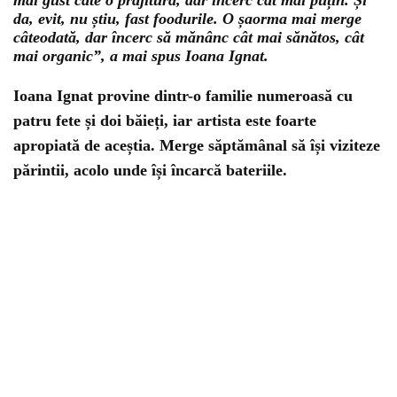
mai gust câte o prăjitură, dar încerc cât mai puțin. Și
da, evit, nu știu, fast foodurile. O șaorma mai merge
câteodată, dar încerc să mănânc cât mai sănătos, cât
mai organic”
, a mai spus Ioana Ignat.
Ioana Ignat provine dintr-o familie numeroasă cu
patru fete și doi băieți, iar artista este foarte
apropiată de aceștia. Merge săptămânal să își viziteze
părintii, acolo unde își încarcă bateriile.