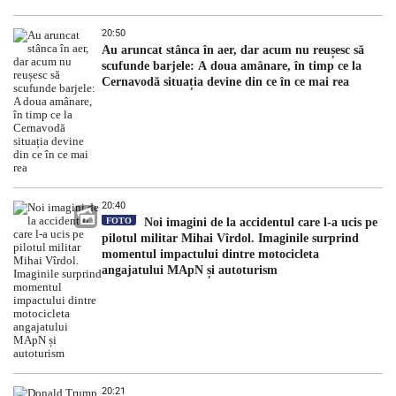
20:50
Au aruncat stânca în aer, dar acum nu reușesc să
scufunde barjele: A doua amânare, în timp ce la
Cernavodă situația devine din ce în ce mai rea
20:40
FOTO
Noi imagini de la accidentul care l-a ucis pe
pilotul militar Mihai Vîrdol. Imaginile surprind
momentul impactului dintre motocicleta
angajatului MApN și autoturism
20:21