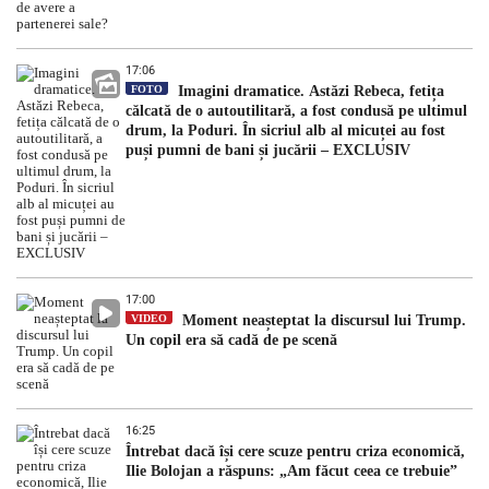
17:06
FOTO
Imagini dramatice. Astăzi Rebeca, fetița
călcată de o autoutilitară, a fost condusă pe ultimul
drum, la Poduri. În sicriul alb al micuței au fost
puși pumni de bani și jucării – EXCLUSIV
17:00
VIDEO
Moment neașteptat la discursul lui Trump.
Un copil era să cadă de pe scenă
16:25
Întrebat dacă își cere scuze pentru criza economică,
Ilie Bolojan a răspuns: „Am făcut ceea ce trebuie”