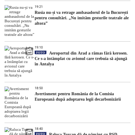
19:21
Rusia nu-și va retrage ambasadorul de la București
pentru consultări. „Nu imităm gesturile teatrale ale
altora”
19:10
FOTO
Aeroportul din Arad a rămas fără kerosen.
Ce s-a întâmplat cu avionul care trebuia să ajungă
în Antalya
18:50
Avertisment pentru România de la Comisia
Europeană după adoptarea legii decarbonizării
18:40
FOTO
Raluca Turcan dă de pământ cu PSD.