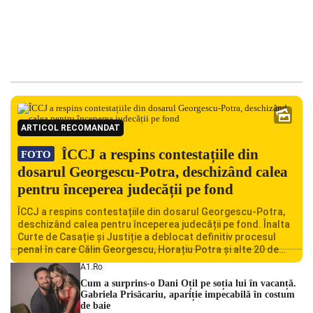
ARTICOL RECOMANDAT
ÎCCJ a respins contestațiile din
FOTO
dosarul Georgescu-Potra, deschizând calea
pentru începerea judecății pe fond
ÎCCJ a respins contestațiile din dosarul Georgescu-Potra,
deschizând calea pentru începerea judecății pe fond. Înalta
Curte de Casație și Justiție a deblocat definitiv procesul
penal în care Călin Georgescu, Horațiu Potra și alte 20 de
persoane sunt acuzați de acțiuni îndreptate împotriva
A1.ro
ordinii constituționale. În ședința din camera preliminară,
Cum a surprins-o Dani Oțil pe soția lui în vacanță.
judecătorii de la instanța supremă au […]
Gabriela Prisăcariu, apariție impecabilă în costum
de baie