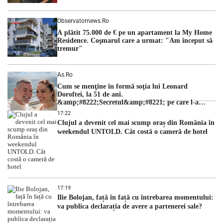
Observatornews.ro
A plătit 75.000 de € pe un apartament la My Home
Residence. Coşmarul care a urmat: "Am început să
tremur"
As.ro
Cum se menţine în formă soţia lui Leonard
Doroftei, la 51 de ani.
&amp;#8222;Secretul&amp;#8221; pe care l-a
dezvăluit
17:22
Clujul a devenit cel mai scump oraș din România în
weekendul UNTOLD. Cât costă o cameră de hotel
17:19
Ilie Bolojan, față în față cu întrebarea momentului:
va publica declarația de avere a partenerei sale?