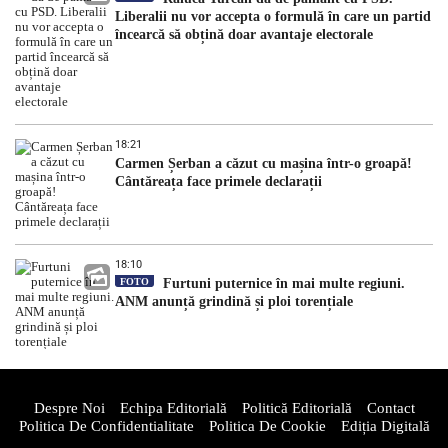
Liberalii nu vor accepta o formulă în care un partid
încearcă să obțină doar avantaje electorale
18:21
Carmen Șerban a căzut cu mașina într-o groapă!
Cântăreața face primele declarații
18:10
FOTO
Furtuni puternice în mai multe regiuni.
ANM anunță grindină și ploi torențiale
Despre Noi
Echipa Editorială
Politică Editorială
Contact
Politica De Confidentialitate
Politica De Cookie
Ediția Digitală