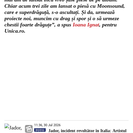
Chiar acum trei zile am lansat o piesă cu Moonsound,
care e superdrăguță, s-o ascultați. Și da, urmează
proiecte noi, muncim cu drag și spor și o să urmeze
chestii foarte drăguțe”
, a spus
Ioana Ignat
, pentru
Unica.ro.
11:36, 30 Jul 2026
FOTO
Jador, incident revoltător în Italia: Artistul