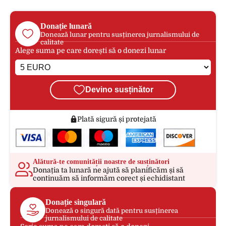
Donație lunară
Donează lunar pentru susținerea jurnalismului de
calitate
Alege suma pe care dorești să o donezi lunar
Devino susținător
Plată sigură și protejată
Alătură-te comunității noastre de susținători
Donația ta lunară ne ajută să planificăm și să
continuăm să informăm corect și echidistant
Donație singulară
Donează o singură dată pentru susținerea
jurnalismului de calitate