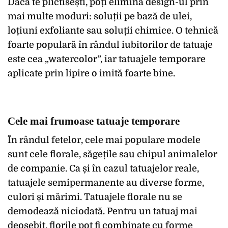
Dacă te plictisești, poți elimina design-ul prin
mai multe moduri: soluții pe bază de ulei,
loțiuni exfoliante sau soluții chimice. O tehnică
foarte populară în rândul iubitorilor de tatuaje
este cea „watercolor”, iar tatuajele temporare
aplicate prin lipire o imită foarte bine.
Cele mai frumoase tatuaje temporare
În rândul fetelor, cele mai populare modele
sunt cele florale, săgețile sau chipul animalelor
de companie. Ca și în cazul tatuajelor reale,
tatuajele semipermanente au diverse forme,
culori și mărimi. Tatuajele florale nu se
demodează niciodată. Pentru un tatuaj mai
deosebit, florile pot fi combinate cu forme