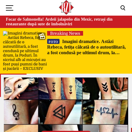
Focar de Salmonella! Ardeii jalapeño din Mexic, retrași din
restaurante după sute de îmbolnăviri
Breaking News
Imagini dramatice. Astăzi
FOTO
Rebeca, fetița călcată de o autoutilitară,
a fost condusă pe ultimul drum, la
Poduri. În sicriul alb al micuței au fost
puși pumni de bani și jucării –
EXCLUSIV