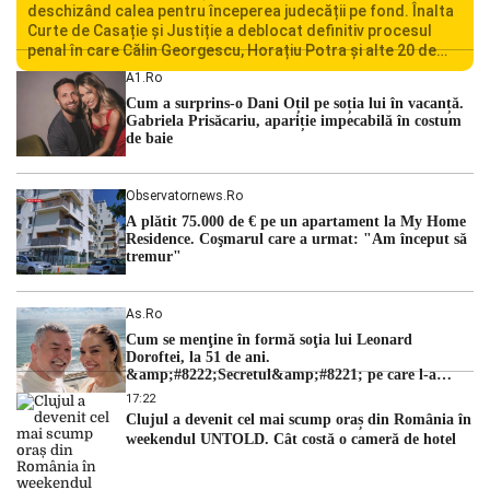
deschizând calea pentru începerea judecății pe fond. Înalta
Curte de Casație și Justiție a deblocat definitiv procesul
penal în care Călin Georgescu, Horațiu Potra și alte 20 de
persoane sunt acuzați de acțiuni îndreptate împotriva
A1.ro
ordinii constituționale. În ședința din camera preliminară,
Cum a surprins-o Dani Oțil pe soția lui în vacanță.
judecătorii de la instanța supremă au […]
Gabriela Prisăcariu, apariție impecabilă în costum
de baie
Observatornews.ro
A plătit 75.000 de € pe un apartament la My Home
Residence. Coşmarul care a urmat: "Am început să
tremur"
As.ro
Cum se menţine în formă soţia lui Leonard
Doroftei, la 51 de ani.
&amp;#8222;Secretul&amp;#8221; pe care l-a
dezvăluit
17:22
Clujul a devenit cel mai scump oraș din România în
weekendul UNTOLD. Cât costă o cameră de hotel