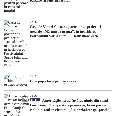
parcare în centrul Iașului
07:00
Casa de Vinuri Cotnari, partener al proiecției
speciale „Mă mut la mama”, în închiderea
Festivalului Serile Filmului Românesc 2026
02:01
Cine pupă bine primește ceva
02:00
FOTO
Autoritățile nu au învățat nimic din cazul
Emil Gânj! O angajată a primăriei, la un pas de
viol în biroul instituției: „S-a dezbrăcat gol-pușcă”