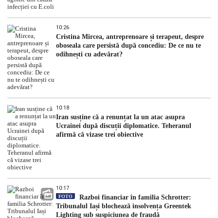
10:26
Cristina Mircea, antreprenoare și terapeut, despre
oboseala care persistă după concediu: De ce nu te
odihnești cu adevărat?
10:18
Iran susține că a renunțat la un atac asupra
Ucrainei după discuții diplomatice. Teheranul
afirmă că vizase trei obiective
10:17
FOTO
Razboi financiar în familia Schrotter:
Tribunalul Iași blochează insolvența Greentek
Lighting sub suspiciunea de fraudă