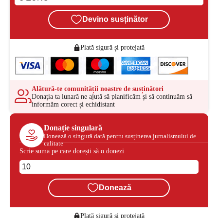
Devino susținător
Plată sigură și protejată
Alătură-te comunității noastre de susținători
Donația ta lunară ne ajută să planificăm și să continuăm să
informăm corect și echidistant
Donație singulară
Donează o singură dată pentru susținerea jurnalismului de
calitate
Scrie suma pe care dorești să o donezi
Donează
Plată sigură și protejată