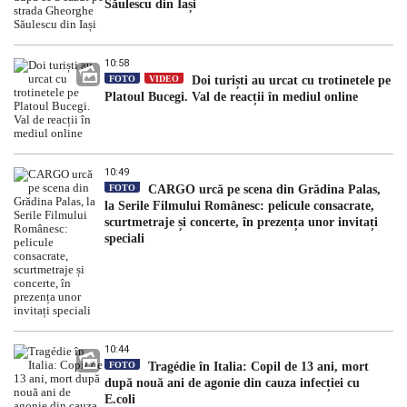
Săulescu din Iași
10:58
FOTO
VIDEO
Doi turiști au urcat cu trotinetele pe
Platoul Bucegi. Val de reacții în mediul online
10:49
FOTO
CARGO urcă pe scena din Grădina Palas,
la Serile Filmului Românesc: pelicule consacrate,
scurtmetraje și concerte, în prezența unor invitați
speciali
10:44
FOTO
Tragédie în Italia: Copil de 13 ani, mort
după nouă ani de agonie din cauza infecției cu
E.coli