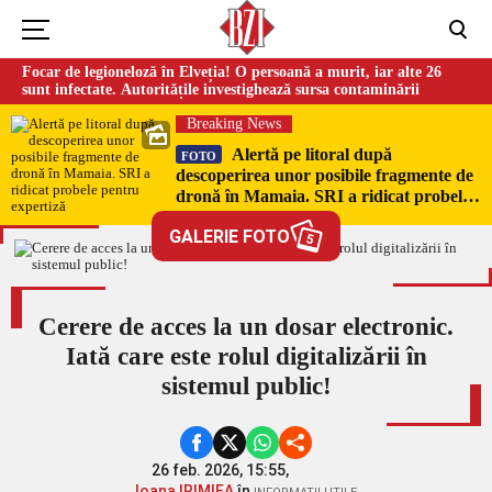
Focar de legioneloză în Elveția! O persoană a murit, iar alte 26
sunt infectate. Autoritățile investighează sursa contaminării
Breaking News
Alertă pe litoral după
FOTO
descoperirea unor posibile fragmente de
dronă în Mamaia. SRI a ridicat probele
pentru expertiză
GALERIE FOTO
5
Cerere de acces la un dosar electronic.
Iată care este rolul digitalizării în
sistemul public!
26 feb. 2026, 15:55,
Ioana IRIMIEA
în