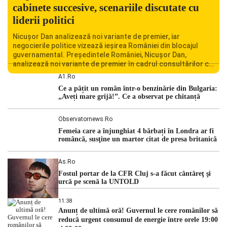
cabinete succesive, scenariile discutate cu
liderii politici
Nicușor Dan analizează noi variante de premier, iar
negocierile politice vizează ieșirea României din blocajul
guvernamental. Președintele României, Nicușor Dan,
analizează noi variante de premier în cadrul consultărilor cu
liderii politici. Ciprian Ciucu vorbește despre scenariul unui
A1.ro
guvern tehnocrat și despre posibilitatea a două cabinete
Ce a pățit un român într-o benzinărie din Bulgaria:
succesive. Nicușor Dan analizează noi variante de premier
„Aveți mare grijă!”. Ce a observat pe chitanță
România traversează […]
Observatornews.ro
Femeia care a înjunghiat 4 bărbați în Londra ar fi
româncă, susţine un martor citat de presa britanică
As.ro
Fostul portar de la CFR Cluj s-a făcut cântăreţ şi
urcă pe scenă la UNTOLD
11:38
Anunț de ultimă oră! Guvernul le cere românilor să
reducă urgent consumul de energie între orele 19:00