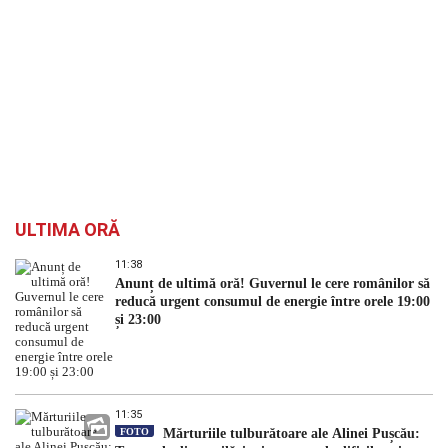
ULTIMA ORĂ
11:38
Anunț de ultimă oră! Guvernul le cere românilor să
reducă urgent consumul de energie între orele 19:00
și 23:00
11:35
FOTO
Mărturiile tulburătoare ale Alinei Pușcău: