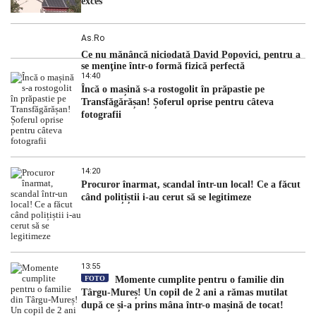
exces
As.ro
Ce nu mănâncă niciodată David Popovici, pentru a
se menţine într-o formă fizică perfectă
14:40
Încă o mașină s-a rostogolit în prăpastie pe
Transfăgărășan! Șoferul oprise pentru câteva
fotografii
14:20
Procuror înarmat, scandal într-un local! Ce a făcut
când polițiștii i-au cerut să se legitimeze
13:55
FOTO
Momente cumplite pentru o familie din
Târgu-Mureș! Un copil de 2 ani a rămas mutilat
după ce și-a prins mâna într-o mașină de tocat!