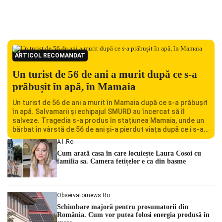
ARTICOL RECOMANDAT
Un turist de 56 de ani a murit după ce s-a
prăbușit în apă, în Mamaia
Un turist de 56 de ani a murit în Mamaia după ce s-a prăbușit
în apă. Salvamarii și echipajul SMURD au încercat să îl
salveze. Tragedia s-a produs în stațiunea Mamaia, unde un
bărbat în vârstă de 56 de ani și-a pierdut viața după ce i s-a
făcut rău în timp ce se afla în […]
A1.ro
Cum arată casa în care locuiește Laura Cosoi cu
familia sa. Camera fetițelor e ca din basme
Observatornews.ro
Schimbare majoră pentru prosumatorii din
România. Cum vor putea folosi energia produsă în