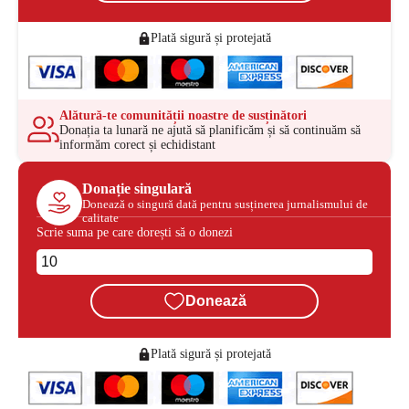
Plată sigură și protejată
Alătură-te comunității noastre de susținători
Donația ta lunară ne ajută să planificăm și să continuăm să
informăm corect și echidistant
Donație singulară
Donează o singură dată pentru susținerea jurnalismului de
calitate
Scrie suma pe care dorești să o donezi
Donează
Plată sigură și protejată