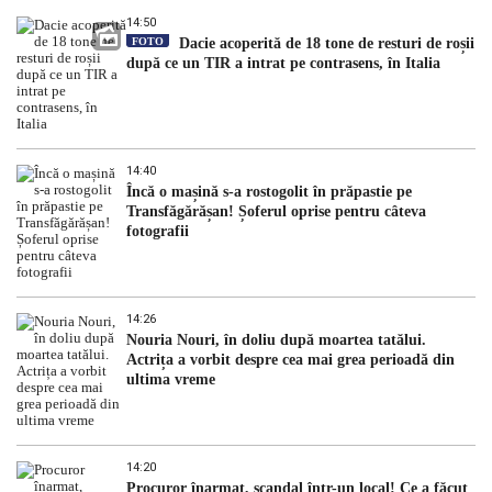
14:50
FOTO
Dacie acoperită de 18 tone de resturi de roșii
după ce un TIR a intrat pe contrasens, în Italia
14:40
Încă o mașină s-a rostogolit în prăpastie pe
Transfăgărășan! Șoferul oprise pentru câteva
fotografii
14:26
Nouria Nouri, în doliu după moartea tatălui.
Actrița a vorbit despre cea mai grea perioadă din
ultima vreme
14:20
Procuror înarmat, scandal într-un local! Ce a făcut