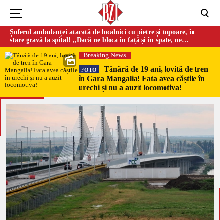
Șoferul ambulanței atacată de localnici cu pietre și topoare, în
stare gravă la spital! ,,Dacă ne bloca în față și în spate, ne
omorau…”
Breaking News
Tânără de 19 ani, lovită de tren
FOTO
în Gara Mangalia! Fata avea căștile în
urechi și nu a auzit locomotiva!