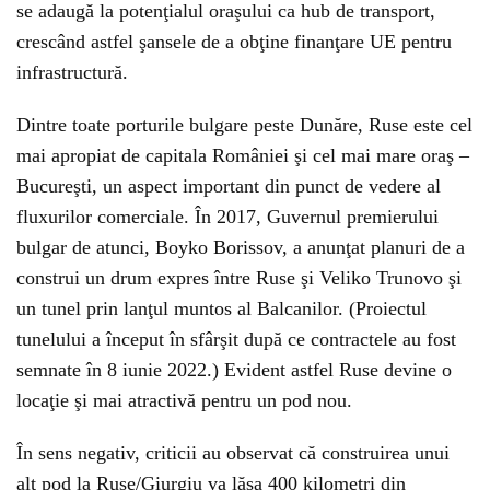
se adaugă la potenţialul oraşului ca hub de transport,
crescând astfel şansele de a obţine finanţare UE pentru
infrastructură.
Dintre toate porturile bulgare peste Dunăre, Ruse este cel
mai apropiat de capitala României şi cel mai mare oraş –
Bucureşti, un aspect important din punct de vedere al
fluxurilor comerciale. În 2017, Guvernul premierului
bulgar de atunci, Boyko Borissov, a anunţat planuri de a
construi un drum expres între Ruse şi Veliko Trunovo şi
un tunel prin lanţul muntos al Balcanilor. (Proiectul
tunelului a început în sfârşit după ce contractele au fost
semnate în 8 iunie 2022.) Evident astfel Ruse devine o
locaţie şi mai atractivă pentru un pod nou.
În sens negativ, criticii au observat că construirea unui
alt pod la Ruse/Giurgiu va lăsa 400 kilometri din