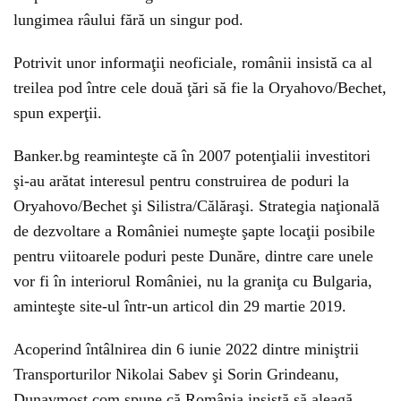
lungimea râului fără un singur pod.
Potrivit unor informaţii neoficiale, românii insistă ca al
treilea pod între cele două ţări să fie la Oryahovo/Bechet,
spun experţii.
Banker.bg reaminteşte că în 2007 potenţialii investitori
şi-au arătat interesul pentru construirea de poduri la
Oryahovo/Bechet şi Silistra/Călăraşi. Strategia naţională
de dezvoltare a României numeşte şapte locaţii posibile
pentru viitoarele poduri peste Dunăre, dintre care unele
vor fi în interiorul României, nu la graniţa cu Bulgaria,
aminteşte site-ul într-un articol din 29 martie 2019.
Acoperind întâlnirea din 6 iunie 2022 dintre miniştrii
Transporturilor Nikolai Sabev şi Sorin Grindeanu,
Dunavmost.com spune că România insistă să aleagă