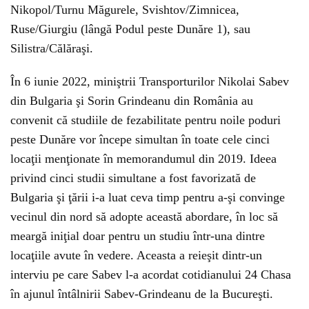
Nikopol/Turnu Măgurele, Svishtov/Zimnicea,
Ruse/Giurgiu (lângă Podul peste Dunăre 1), sau
Silistra/Călăraşi.
În 6 iunie 2022, miniştrii Transporturilor Nikolai Sabev
din Bulgaria şi Sorin Grindeanu din România au
convenit că studiile de fezabilitate pentru noile poduri
peste Dunăre vor începe simultan în toate cele cinci
locaţii menţionate în memorandumul din 2019. Ideea
privind cinci studii simultane a fost favorizată de
Bulgaria şi ţării i-a luat ceva timp pentru a-şi convinge
vecinul din nord să adopte această abordare, în loc să
meargă iniţial doar pentru un studiu într-una dintre
locaţiile avute în vedere. Aceasta a reieşit dintr-un
interviu pe care Sabev l-a acordat cotidianului 24 Chasa
în ajunul întâlnirii Sabev-Grindeanu de la Bucureşti.