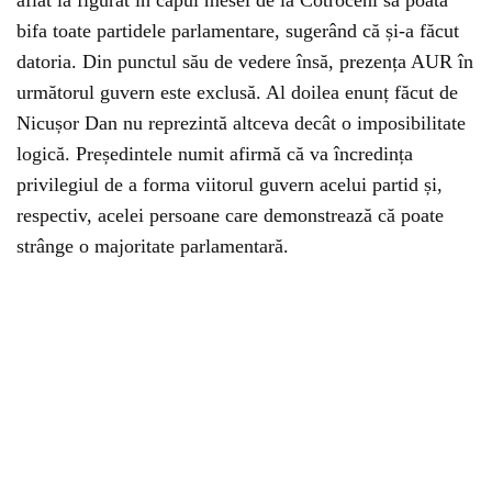
aflat la figurat în capul mesei de la Cotroceni să poată
bifa toate partidele parlamentare, sugerând că și-a făcut
datoria. Din punctul său de vedere însă, prezența AUR în
următorul guvern este exclusă. Al doilea enunț făcut de
Nicușor Dan nu reprezintă altceva decât o imposibilitate
logică. Președintele numit afirmă că va încredința
privilegiul de a forma viitorul guvern acelui partid și,
respectiv, acelei persoane care demonstrează că poate
strânge o majoritate parlamentară.