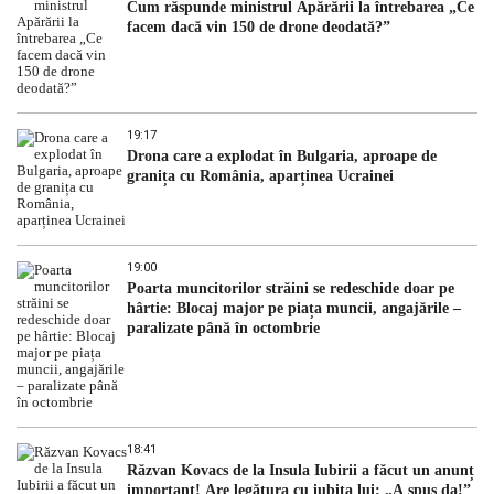
Cum răspunde ministrul Apărării la întrebarea „Ce
facem dacă vin 150 de drone deodată?”
19:17
Drona care a explodat în Bulgaria, aproape de
granița cu România, aparținea Ucrainei
19:00
Poarta muncitorilor străini se redeschide doar pe
hârtie: Blocaj major pe piața muncii, angajările –
paralizate până în octombrie
18:41
Răzvan Kovacs de la Insula Iubirii a făcut un anunț
important! Are legătura cu iubita lui: „A spus da!”