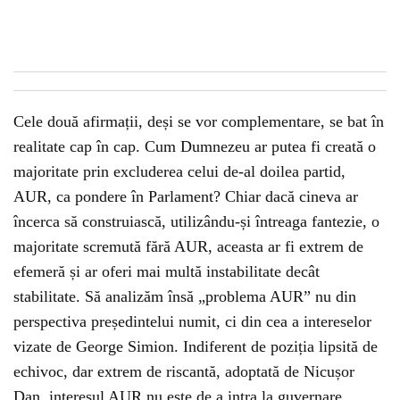
Cele două afirmații, deși se vor complementare, se bat în
realitate cap în cap. Cum Dumnezeu ar putea fi creată o
majoritate prin excluderea celui de-al doilea partid,
AUR, ca pondere în Parlament? Chiar dacă cineva ar
încerca să construiască, utilizându-și întreaga fantezie, o
majoritate scremută fără AUR, aceasta ar fi extrem de
efemeră și ar oferi mai multă instabilitate decât
stabilitate. Să analizăm însă „problema AUR” nu din
perspectiva președintelui numit, ci din cea a intereselor
vizate de George Simion. Indiferent de poziția lipsită de
echivoc, dar extrem de riscantă, adoptată de Nicușor
Dan, interesul AUR nu este de a intra la guvernare,