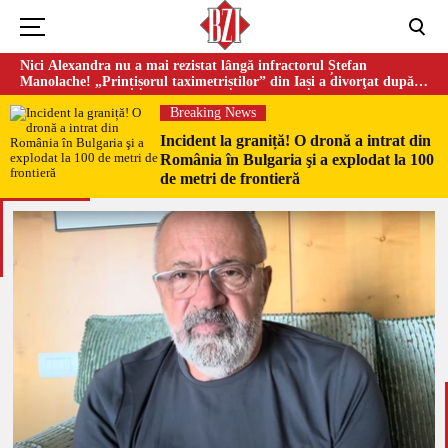
Nici Alexandra nu a mai rezistat lângă infractorul Ștefan
Manolache! „Prințișorul taximetriștilor” din Iași a divorţat după
doi ani de căsnicie
Breaking News
Incident la graniță! O dronă a intrat din
România în Bulgaria şi a explodat la 100
de metri de frontieră