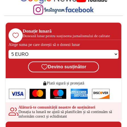
Donație lunară
Donează lunar pentru susținerea jurnalismului de calitate
Alege suma pe care dorești să o donezi lunar
Devino susținător
Plată sigură și protejată
Alătură-te comunității noastre de susținători
Donația ta lunară ne ajută să planificăm și să continuăm să
informăm corect și echidistant