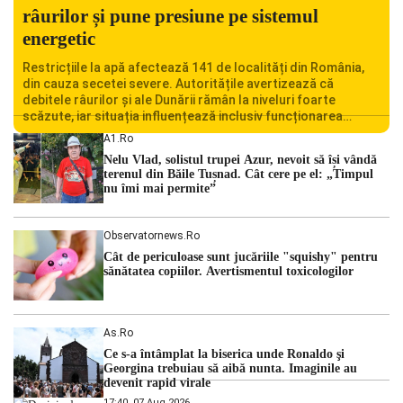
râurilor și pune presiune pe sistemul
energetic
Restricțiile la apă afectează 141 de localități din România,
din cauza secetei severe. Autoritățile avertizează că
debitele râurilor și ale Dunării rămân la niveluri foarte
scăzute, iar situația influențează inclusiv funcționarea
Centralei Nucleare de la Cernavodă. România se confruntă
A1.ro
cu una dintre cele mai dificile perioade din punct de vedere
Nelu Vlad, solistul trupei Azur, nevoit să își vândă
hidrologic din ultimii ani. Lipsa […]
terenul din Băile Tușnad. Cât cere pe el: „Timpul
nu îmi mai permite”
Observatornews.ro
Cât de periculoase sunt jucăriile "squishy" pentru
sănătatea copiilor. Avertismentul toxicologilor
As.ro
Ce s-a întâmplat la biserica unde Ronaldo şi
Georgina trebuiau să aibă nunta. Imaginile au
devenit rapid virale
17:40, 07 Aug 2026