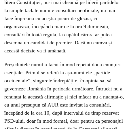
litera Constituției, nu-i mai cheamă pe liderii partidelor
la simple taclale numite consultări neoficiale, nu mai
face împreună cu aceștia jocuri de gleznă, ci
organizează, începând chiar de la ora 9 dimineața,
consultări în toată regula, la capătul cărora ar putea
desemna un candidat de premier. Dacă nu cumva și
această decizie va fi amânată.
Președintele numit a făcut în mod repetat două enunțuri
esențiale. Primul se referă la așa-numitele „partide
occidentale”, singurele îndreptățite, în opinia sa, să
guverneze România în perioada următoare. Întrucât nu a
renunțat la această afirmație și nici măcar nu a nuanțat-o,
eu unul presupun că AUR este invitat la consultări,
începând de la ora 10, după intervalul de timp rezervat
PSD-ului, doar în mod formal, doar pentru ca personajul