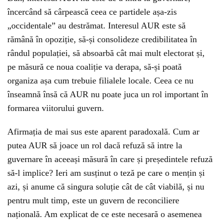
încercând să cârpească ceea ce partidele așa-zis
„occidentale” au destrămat. Interesul AUR este să
rămână în opoziție, să-și consolideze credibilitatea în
rândul populației, să absoarbă cât mai mult electorat și,
pe măsură ce noua coaliție va derapa, să-și poată
organiza așa cum trebuie filialele locale. Ceea ce nu
înseamnă însă că AUR nu poate juca un rol important în
formarea viitorului guvern.
Afirmația de mai sus este aparent paradoxală. Cum ar
putea AUR să joace un rol dacă refuză să intre la
guvernare în aceeași măsură în care și președintele refuză
să-l implice? Ieri am susținut o teză pe care o mențin și
azi, și anume că singura soluție cât de cât viabilă, și nu
pentru mult timp, este un guvern de reconciliere
națională. Am explicat de ce este necesară o asemenea