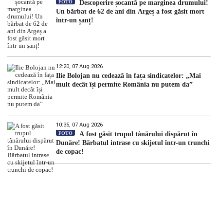
FOTO
Descoperire șocantă pe marginea drumului!
Un bărbat de 62 de ani din Argeș a fost găsit mort
într-un șanț!
12:20, 07 Aug 2026
Ilie Bolojan nu cedează în fața sindicatelor: „Mai
mult decât își permite România nu putem da”
10:35, 07 Aug 2026
FOTO
A fost găsit trupul tânărului dispărut în
Dunăre! Bărbatul intrase cu skijetul într-un trunchi
de copac!