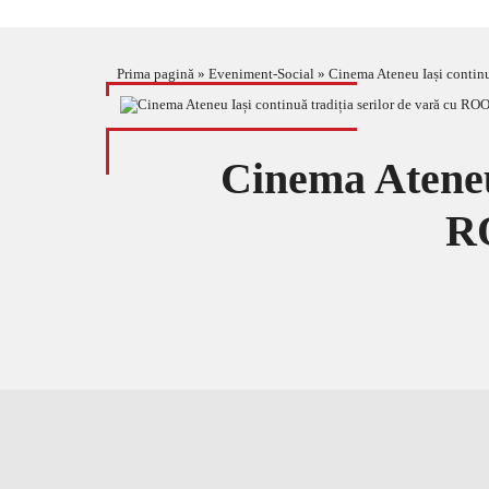
Prima pagină
»
Eveniment-Social
»
Cinema Ateneu Iași conti
Cinema Ateneu 
R