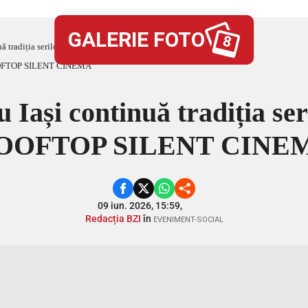
GALERIE FOTO
8
nuă tradiția serilor de vară cu ROOFTOP SILENT CINEMA
Iași continuă tradiția ser
OOFTOP SILENT CINE
09 iun. 2026, 15:59,
Redacția BZI
în
EVENIMENT-SOCIAL