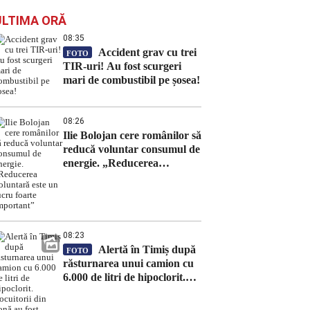
ULTIMA ORĂ
08:35
Accident grav cu trei
FOTO
TIR-uri! Au fost scurgeri
mari de combustibil pe șosea!
08:26
Ilie Bolojan cere românilor să
reducă voluntar consumul de
energie. „Reducerea
voluntară este un lucru
foarte important”
08:23
Alertă în Timiș după
FOTO
răsturnarea unui camion cu
6.000 de litri de hipoclorit.
Locuitorii din zonă au fost
evacuați preventiv