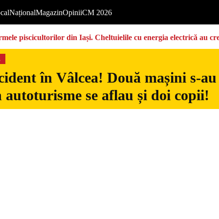
cal
Național
Magazin
Opinii
CM 2026
ermele piscicultorilor din Iași. Cheltuielile cu energia electrică a
s
ident în Vâlcea! Două mașini s-au c
n autoturisme se aflau și doi copii!