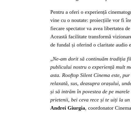
Pentru a oferi o experiență cinematogr
vine cu o noutate: proiecțiile vor fi în
fiecare spectator va avea libertatea d
Această facilitate transformă viziona
de fundal și oferind o claritate audio 
„
Ne-am dorit să continuăm tradiția fi
publicului nostru o experiență mult m
asta. Rooftop Silent Cinema este, pur
relaxată, sus, deasupra orașului, und
și să intrăm în povestea de pe marele 
prietenii, bei ceva rece și te uiți la u
Andrei Giurgia
, coordonator Cinema