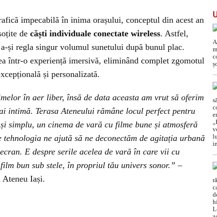
afică impecabilă în inima orașului, conceptul din acest an
soțite de
căști individuale conectate wireless
. Astfel,
e a-și regla singur volumul sunetului după bunul plac.
rea într-o experiență imersivă, eliminând complet zgomotul
excepțională și personalizată.
lmelor în aer liber, însă de data aceasta am vrut să oferim
ai intimă. Terasa Ateneului rămâne locul perfect pentru
 și simplu, un cinema de vară cu filme bune și atmosferă
e tehnologia ne ajută să ne deconectăm de agitația urbană
ecran. E despre serile acelea de vară în care vii cu
n film bun sub stele, în propriul tău univers sonor.”
–
 Ateneu Iași.