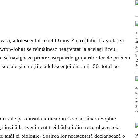
 vară, adolescentul rebel Danny Zuko (John Travolta) și
ton-John) se reîntâlnesc neașteptat la același liceu.
ie să navigheze printre așteptările grupurilor lor de prieteni
 sociale și emoțiile adolescenței din anii ’50, totul pe
ții sale pe o insulă idilică din Grecia, tânăra Sophie
i invită la eveniment trei bărbați din trecutul acesteia,
e tatăl ei biologic. Sosirea lor neașteptată declanșează o