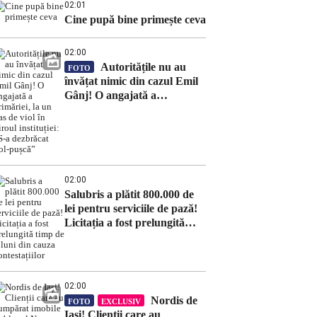
02:01
Cine pupă bine primește ceva
02:00
Autoritățile nu au
FOTO
învățat nimic din cazul Emil
Gânj! O angajată a
primăriei, la un pas de viol în
biroul instituției: „S-a
dezbrăcat gol-pușcă”
02:00
Salubris a plătit 800.000 de
lei pentru serviciile de pază!
Licitația a fost prelungită
timp de 8 luni din cauza
contestațiilor
02:00
Nordis de
FOTO
EXCLUSIV
Iași! Clienții care au