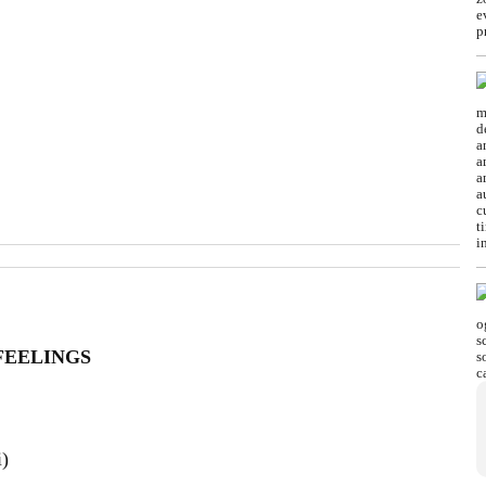
FEELINGS
i)