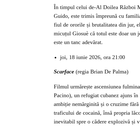
În timpul celui de-Al Doilea Război Mo
Guido, este trimis împreună cu familia
fiul de ororile și brutalitatea din jur
micuțul Giosuè că totul este doar un j
este un tanc adevărat.
joi, 18 iunie 2026, ora 21:00
Scarface
(regia Brian De Palma)
Filmul urmărește ascensiunea fulmina
Pacino), un refugiat cubanez ajuns în
ambiție nemărginită și o cruzime fără
traficului de cocaină, însă propria lă
inevitabil spre o cădere explozivă și v