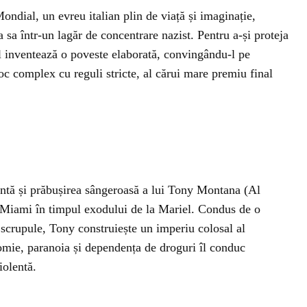
ndial, un evreu italian plin de viață și imaginație,
 sa într-un lagăr de concentrare nazist. Pentru a-și proteja
, el inventează o poveste elaborată, convingându-l pe
oc complex cu reguli stricte, al cărui mare premiu final
ntă și prăbușirea sângeroasă a lui Tony Montana (Al
 Miami în timpul exodului de la Mariel. Condus de o
 scrupule, Tony construiește un imperiu colosal al
comie, paranoia și dependența de droguri îl conduc
iolentă.