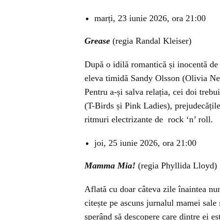
marți, 23 iunie 2026, ora 21:00
Grease
(regia Randal Kleiser)
După o idilă romantică și inocentă de
eleva timidă Sandy Olsson (Olivia New
Pentru a-și salva relația, cei doi trebu
(T-Birds și Pink Ladies), prejudecățile
ritmuri electrizante de rock ‘n’ roll.
joi, 25 iunie 2026, ora 21:00
Mamma Mia!
(regia Phyllida Lloyd)
Aflată cu doar câteva zile înaintea nun
citește pe ascuns jurnalul mamei sale ș
sperând să descopere care dintre ei est