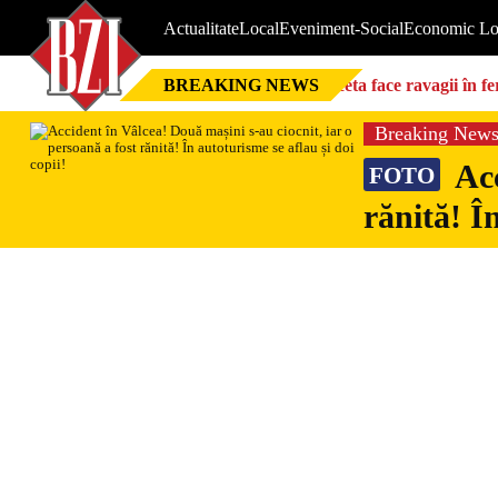
Actualitate
Local
Eveniment-Social
Economic Lo
BREAKING NEWS
Seceta face ravagii în f
foarte mari”
Breaking New
Acc
FOTO
rănită! Î