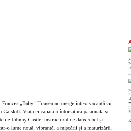
)
ista Frances „Baby” Houseman merge într-o vacanță cu
ii Catskill. Viața ei capătă o întorsătură pasională și
te de Johnny Castle, instructorul de dans rebel și
într-o lume nouă, vibrantă, a mișcării și a maturizării.