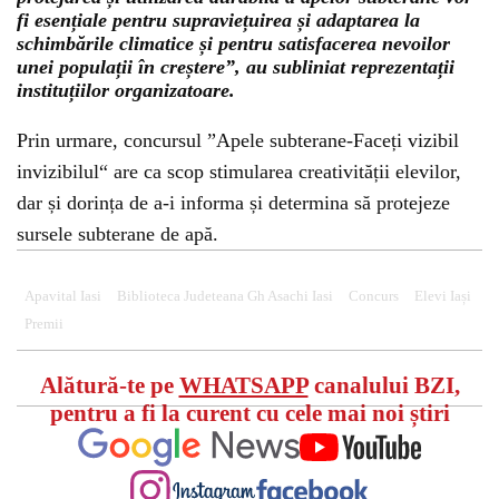
fi esențiale pentru supraviețuirea și adaptarea la
schimbările climatice și pentru satisfacerea nevoilor
unei populații în creștere”, au subliniat reprezentații
instituțiilor organizatoare.
Prin urmare, concursul ”Apele subterane-Faceți vizibil
invizibilul“ are ca scop stimularea creativității elevilor,
dar și dorința de a-i informa și determina să protejeze
sursele subterane de apă.
Apavital Iasi
Biblioteca Judeteana Gh Asachi Iasi
Concurs
Elevi Iași
Premii
Alătură-te pe
WHATSAPP
canalului BZI,
pentru a fi la curent cu cele mai noi știri