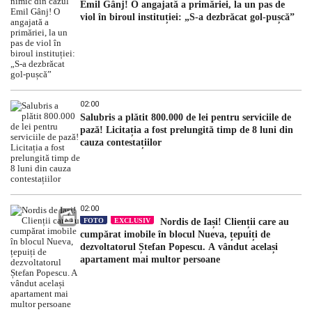
Emil Gânj! O angajată a primăriei, la un pas de
viol în biroul instituției: „S-a dezbrăcat gol-pușcă”
02:00
Salubris a plătit 800.000 de lei pentru serviciile de
pază! Licitația a fost prelungită timp de 8 luni din
cauza contestațiilor
02:00
FOTO
EXCLUSIV
Nordis de Iași! Clienții care au
cumpărat imobile în blocul Nueva, țepuiți de
dezvoltatorul Ștefan Popescu. A vândut același
apartament mai multor persoane