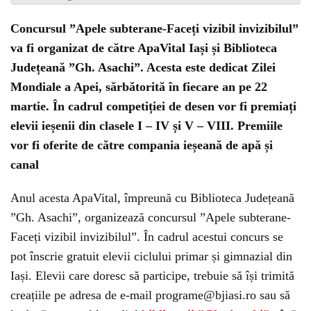
Concursul ”Apele subterane-Faceți vizibil invizibilul”
va fi organizat de către ApaVital Iași și Biblioteca
Județeană ”Gh. Asachi”. Acesta este dedicat Zilei
Mondiale a Apei, sărbătorită în fiecare an pe 22
martie. În cadrul competiției de desen vor fi premiați
elevii ieșenii din clasele I – IV și V – VIII. Premiile
vor fi oferite de către compania ieșeană de apă și
canal
Anul acesta ApaVital, împreună cu Biblioteca Județeană
”Gh. Asachi”, organizează concursul ”Apele subterane-
Faceți vizibil invizibilul”. În cadrul acestui concurs se
pot înscrie gratuit elevii ciclului primar și gimnazial din
Iași. Elevii care doresc să participe, trebuie să își trimită
creațiile pe adresa de e-mail programe@bjiasi.ro sau să