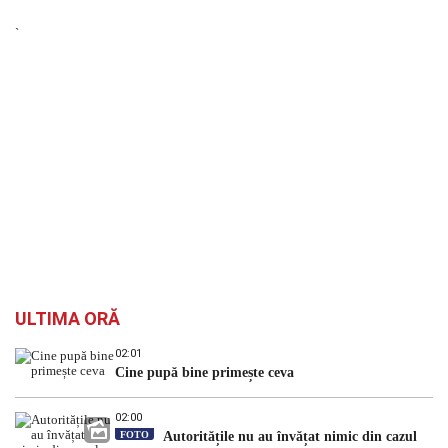
`
ULTIMA ORĂ
02:01
Cine pupă bine primește ceva
02:00
FOTO
Autoritățile nu au învățat nimic din cazul