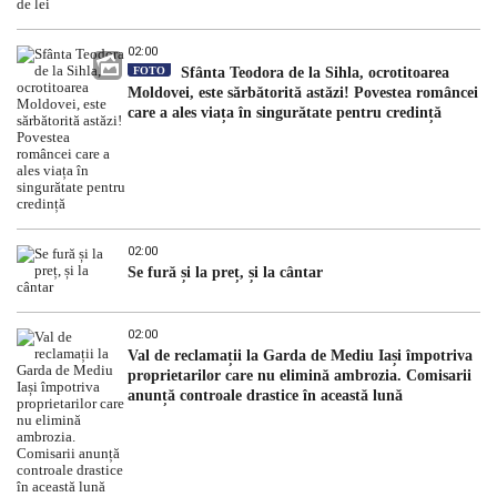
02:00
FOTO
Sfânta Teodora de la Sihla, ocrotitoarea
Moldovei, este sărbătorită astăzi! Povestea româncei
care a ales viața în singurătate pentru credință
02:00
Se fură și la preț, și la cântar
02:00
Val de reclamații la Garda de Mediu Iași împotriva
proprietarilor care nu elimină ambrozia. Comisarii
anunță controale drastice în această lună