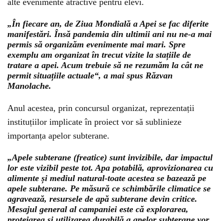
alte evenimente atractive pentru elevi.
„În fiecare an, de Ziua Mondială a Apei se fac diferite
manifestări. Însă pandemia din ultimii ani nu ne-a mai
permis să organizăm evenimente mai mari. Spre
exemplu am organizat în trecut vizite la stațiile de
tratare a apei. Acum trebuie să ne rezumăm la cât ne
permit situațiile actuale“, a mai spus Răzvan
Manolache.
Anul acestea, prin concursul organizat, reprezentații
instituțiilor implicate în proiect vor să sublinieze
importanța apelor subterane.
„Apele subterane (freatice) sunt invizibile, dar impactul
lor este vizibil peste tot. Apa potabilă, aprovizionarea cu
alimente și mediul natural-toate acestea se bazează pe
apele subterane. Pe măsură ce schimbările climatice se
agravează, resursele de apă subterane devin critice.
Mesajul general al campaniei este că explorarea,
protejarea și utilizarea durabilă a apelor subterane vor