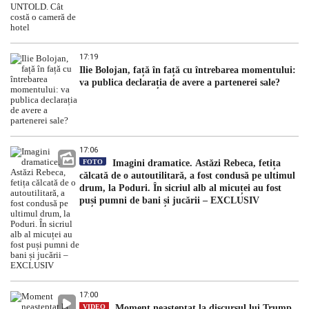
17:19
Ilie Bolojan, față în față cu întrebarea momentului:
va publica declarația de avere a partenerei sale?
17:06
FOTO
Imagini dramatice. Astăzi Rebeca, fetița
călcată de o autoutilitară, a fost condusă pe ultimul
drum, la Poduri. În sicriul alb al micuței au fost
puși pumni de bani și jucării – EXCLUSIV
17:00
VIDEO
Moment neașteptat la discursul lui Trump.