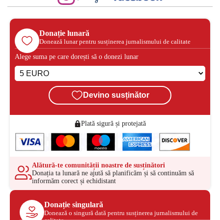
Donație lunară
Donează lunar pentru susținerea jurnalismului de calitate
Alege suma pe care dorești să o donezi lunar
Devino susținător
Plată sigură și protejată
Alătură-te comunității noastre de susținători
Donația ta lunară ne ajută să planificăm și să continuăm să
informăm corect și echidistant
Donație singulară
Donează o singură dată pentru susținerea jurnalismului de