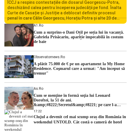
ÎCCJ a respins contestațiile din dosarul Georgescu-Potra,
deschizând calea pentru începerea judecății pe fond. Înalta
Curte de Casație și Justiție a deblocat definitiv procesul
penal în care Călin Georgescu, Horațiu Potra și alte 20 de
persoane sunt acuzați de acțiuni îndreptate împotriva
A1.ro
ordinii constituționale. În ședința din camera preliminară,
Cum a surprins-o Dani Oțil pe soția lui în vacanță.
judecătorii de la instanța supremă au […]
Gabriela Prisăcariu, apariție impecabilă în costum
de baie
Observatornews.ro
A plătit 75.000 de € pe un apartament la My Home
Residence. Coşmarul care a urmat: "Am început să
tremur"
As.ro
Cum se menţine în formă soţia lui Leonard
Doroftei, la 51 de ani.
&amp;#8222;Secretul&amp;#8221; pe care l-a
dezvăluit
17:22
Clujul a devenit cel mai scump oraș din România în
weekendul UNTOLD. Cât costă o cameră de hotel