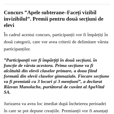
Concurs ”Apele subterane–Faceți vizibil
invizibilul”. Premii pentru două secțiuni de
elevi
În cadrul acestui concurs, participanții vor fi împărțiți în
două categorii, care vor avea criterii de delimitare vârsta
participanților.
”Participanții vor fi împărțiți în două secțiuni, în
funcție de vârsta acestora. Prima secțiune va fi
alcătuită din elevii claselor primare, a doua fiind
formată din elevii claselor gimnaziale. Fiecare secțiune
va fi premiată cu 3 locuri și 3 mențiuni”, a declarat
Răzvan Manolache, purtătorul de cuvânt al ApaVital
SA.
Jurizarea va avea loc imediat după încheierea perioadei
în care se pot depune creațiile. Premianții vor fi anunțați