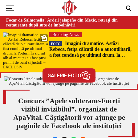
Focar de Salmonella! Ardeii jalapeño din Mexic, retrași din
restaurante după sute de îmbolnăviri
Breaking News
Imagini dramatice. Astăzi
FOTO
Rebeca, fetița călcată de o autoutilitară,
a fost condusă pe ultimul drum, la
Poduri. În sicriul alb al micuței au fost
puși pumni de bani și jucării –
EXCLUSIV
GALERIE FOTO
3
Concurs ”Apele subterane-Faceți
vizibil invizibilul”, organizat de
ApaVital. Câștigătorii vor ajunge pe
paginile de Facebook ale instituției