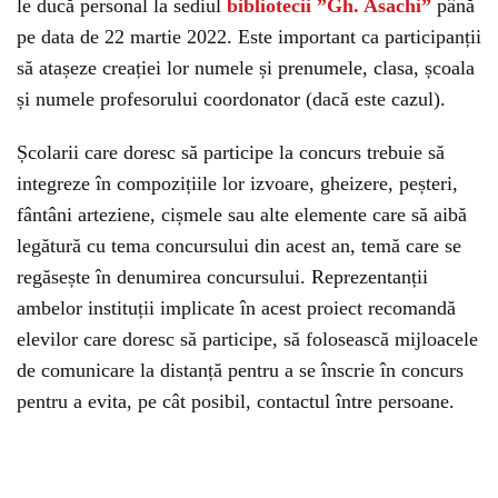
le ducă personal la sediul
bibliotecii ”Gh. Asachi”
până
pe data de 22 martie 2022. Este important ca participanții
să atașeze creației lor numele și prenumele, clasa, școala
și numele profesorului coordonator (dacă este cazul).
Școlarii care doresc să participe la concurs trebuie să
integreze în compozițiile lor izvoare, gheizere, peșteri,
fântâni arteziene, cișmele sau alte elemente care să aibă
legătură cu tema concursului din acest an, temă care se
regăsește în denumirea concursului. Reprezentanții
ambelor instituții implicate în acest proiect recomandă
elevilor care doresc să participe, să folosească mijloacele
de comunicare la distanță pentru a se înscrie în concurs
pentru a evita, pe cât posibil, contactul între persoane.