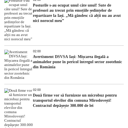
Posturile s-au ocupat unul câte unul! Sute de
profesori au trecut prin emoțiile ședințelor de
repartizare la Iași. „Mă gândesc că alții nu au avut
nici norocul meu”
02:00
Avertisment DSVSA Iași: Mișcarea ilegală a
animalelor pune în pericol întregul sector zootehnic
din România
02:00
Două firme vor să furnizeze un microbuz pentru
transportul elevilor din comuna Miroslovești!
Contractul depășește 300.000 de lei