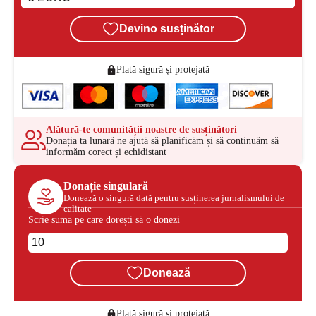
Devino susținător
Plată sigură și protejată
Alătură-te comunității noastre de susținători
Donația ta lunară ne ajută să planificăm și să continuăm să
informăm corect și echidistant
Donație singulară
Donează o singură dată pentru susținerea jurnalismului de
calitate
Scrie suma pe care dorești să o donezi
Donează
Plată sigură și protejată