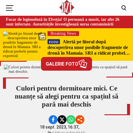
Focar de legioneloză în Elveția! O persoană a murit, iar alte 26
sunt infectate. Autoritățile investighează sursa contaminării
Breaking News
Alertă pe litoral după
FOTO
descoperirea unor posibile fragmente de
dronă în Mamaia. SRI a ridicat probele
pentru expertiză
GALERIE FOTO
4
Culori pentru dormitoare mici. Ce
nuanțe să alegi pentru ca spațiul să
pară mai deschis
18 sept. 2023, 16:37,
în