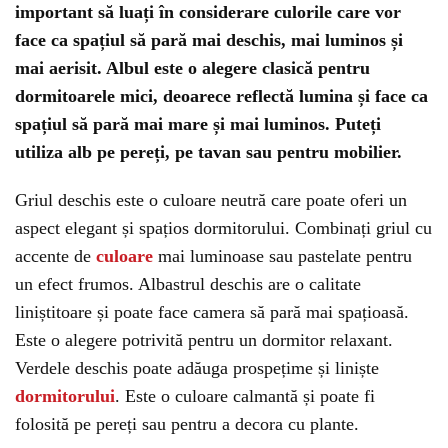
important să luați în considerare culorile care vor
face ca spațiul să pară mai deschis, mai luminos și
mai aerisit. Albul este o alegere clasică pentru
dormitoarele mici, deoarece reflectă lumina și face ca
spațiul să pară mai mare și mai luminos. Puteți
utiliza alb pe pereți, pe tavan sau pentru mobilier.
Griul deschis este o culoare neutră care poate oferi un
aspect elegant și spațios dormitorului. Combinați griul cu
accente de
culoare
mai luminoase sau pastelate pentru
un efect frumos. Albastrul deschis are o calitate
liniștitoare și poate face camera să pară mai spațioasă.
Este o alegere potrivită pentru un dormitor relaxant.
Verdele deschis poate adăuga prospețime și liniște
dormitorului
. Este o culoare calmantă și poate fi
folosită pe pereți sau pentru a decora cu plante.