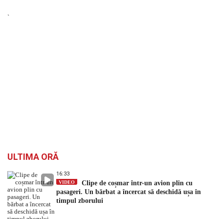
`
ULTIMA ORĂ
16:33
VIDEO
Clipe de coșmar într-un avion plin cu
pasageri. Un bărbat a încercat să deschidă ușa în
timpul zborului