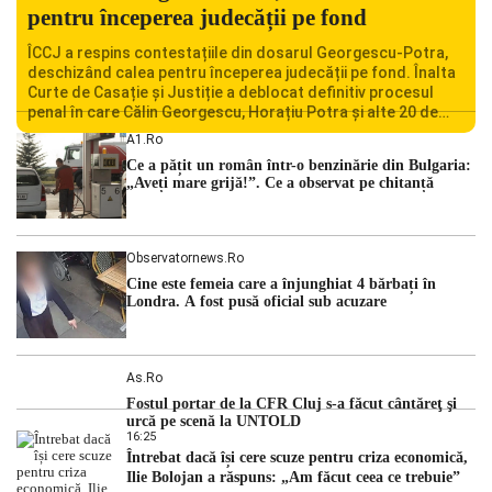
pentru începerea judecății pe fond
ÎCCJ a respins contestațiile din dosarul Georgescu-Potra,
deschizând calea pentru începerea judecății pe fond. Înalta
Curte de Casație și Justiție a deblocat definitiv procesul
penal în care Călin Georgescu, Horațiu Potra și alte 20 de
persoane sunt acuzați de acțiuni îndreptate împotriva
A1.ro
ordinii constituționale. În ședința din camera preliminară,
Ce a pățit un român într-o benzinărie din Bulgaria:
judecătorii de la instanța supremă au […]
„Aveți mare grijă!”. Ce a observat pe chitanță
Observatornews.ro
Cine este femeia care a înjunghiat 4 bărbați în
Londra. A fost pusă oficial sub acuzare
As.ro
Fostul portar de la CFR Cluj s-a făcut cântăreţ şi
urcă pe scenă la UNTOLD
16:25
Întrebat dacă își cere scuze pentru criza economică,
Ilie Bolojan a răspuns: „Am făcut ceea ce trebuie”