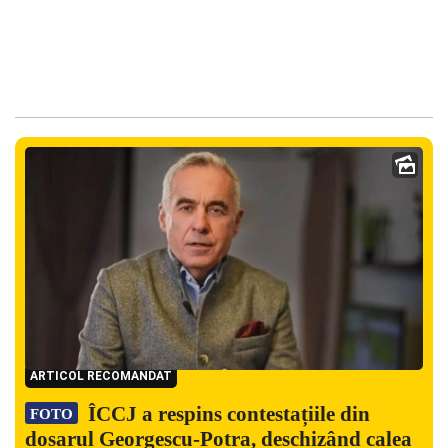
ARTICOL RECOMANDAT
ÎCCJ a respins contestațiile din
FOTO
dosarul Georgescu-Potra, deschizând calea