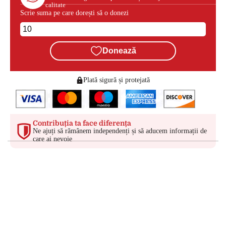
calitate
Scrie suma pe care dorești să o donezi
Donează
Plată sigură și protejată
Contribuția ta face diferența
Ne ajuți să rămânem independenți și să aducem informații de
care ai nevoie