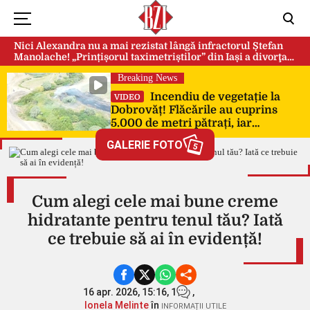
Nici Alexandra nu a mai rezistat lângă infractorul Ștefan
Manolache! „Prințișorul taximetriștilor” din Iași a divorţat
după doi ani de căsnicie
Breaking News
Incendiu de vegetație la
VIDEO
Dobrovăț! Flăcările au cuprins
5.000 de metri pătrați, iar
pompierii au intervenit de urgență
GALERIE FOTO
5
Cum alegi cele mai bune creme
hidratante pentru tenul tău? Iată
ce trebuie să ai în evidență!
16 apr. 2026, 15:16,
1
,
Ionela Melinte
în
INFORMAȚII UTILE