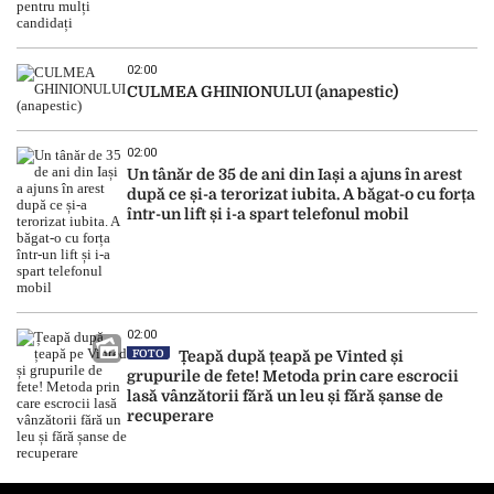
02:00
CULMEA GHINIONULUI (anapestic)
02:00
Un tânăr de 35 de ani din Iași a ajuns în arest
după ce și-a terorizat iubita. A băgat-o cu forța
într-un lift și i-a spart telefonul mobil
02:00
FOTO
Țeapă după țeapă pe Vinted și
grupurile de fete! Metoda prin care escrocii
lasă vânzătorii fără un leu și fără șanse de
recuperare