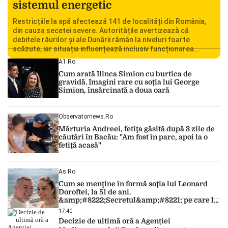
sistemul energetic
Restricțiile la apă afectează 141 de localități din România,
din cauza secetei severe. Autoritățile avertizează că
debitele râurilor și ale Dunării rămân la niveluri foarte
scăzute, iar situația influențează inclusiv funcționarea
Centralei Nucleare de la Cernavodă. România se confruntă
A1.ro
cu una dintre cele mai dificile perioade din punct de vedere
Cum arată Ilinca Simion cu burtica de
hidrologic din ultimii ani. Lipsa […]
gravidă. Imagini rare cu soția lui George
Simion, însărcinată a doua oară
Observatornews.ro
Mărturia Andreei, fetiţa găsită după 3 zile de
căutări în Bacău: "Am fost în parc, apoi la o
fetiţă acasă"
As.ro
Cum se menţine în formă soţia lui Leonard
Doroftei, la 51 de ani.
&amp;#8222;Secretul&amp;#8221; pe care l-a
dezvăluit
17:40
Decizie de ultimă oră a Agenției