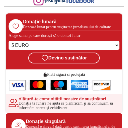
Donație lunară
Donează lunar pentru susținerea jurnalismului de calitate
Alege suma pe care dorești să o donezi lunar
Devino susținător
Plată sigură și protejată
Alătură-te comunității noastre de susținători
Donația ta lunară ne ajută să planificăm și să continuăm să
informăm corect și echidistant
Donație singulară
Donează o singură dată pentru susținerea jurnalismului de