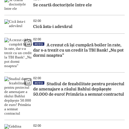
Se ceartă doctorițele între ele
02:00
Cică ăsta-i adevărul
02:00
FOTO
A crezut că își cumpără boiler în rate,
dar s-a trezit cu un credit la TBI Bank! „Nu pot
dormi noaptea”
02:00
FOTO
Studiul de fezabilitate pentru proiectul
de amenajare a râului Bahlui depășește
50.000 de euro! Primăria a semnat contractul
02:00