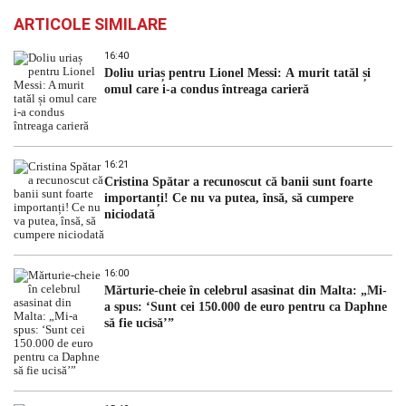
ARTICOLE SIMILARE
16:40
Doliu uriaș pentru Lionel Messi: A murit tatăl și
omul care i-a condus întreaga carieră
16:21
Cristina Spătar a recunoscut că banii sunt foarte
importanți! Ce nu va putea, însă, să cumpere
niciodată
16:00
Mărturie-cheie în celebrul asasinat din Malta: „Mi-
a spus: ‘Sunt cei 150.000 de euro pentru ca Daphne
să fie ucisă’”