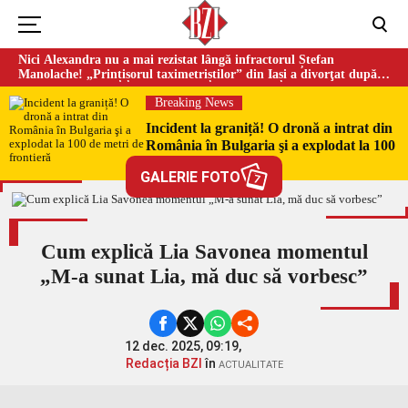
Nici Alexandra nu a mai rezistat lângă infractorul Ștefan
Manolache! „Prințișorul taximetriștilor” din Iași a divorţat după
doi ani de căsnicie
Breaking News
Incident la graniță! O dronă a intrat din
România în Bulgaria şi a explodat la 100
de metri de frontieră
GALERIE FOTO
7
Cum explică Lia Savonea momentul
„M-a sunat Lia, mă duc să vorbesc”
12 dec. 2025, 09:19,
Redacția BZI
în
ACTUALITATE