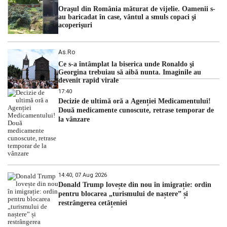
Oraşul din România măturat de vijelie. Oamenii s-
au baricadat în case, vântul a smuls copaci şi
acoperişuri
As.ro
Ce s-a întâmplat la biserica unde Ronaldo şi
Georgina trebuiau să aibă nunta. Imaginile au
devenit rapid virale
17:40
Decizie de ultimă oră a Agenției Medicamentului!
Două medicamente cunoscute, retrase temporar de
la vânzare
14:40, 07 Aug 2026
Donald Trump lovește din nou în imigrație: ordin
pentru blocarea „turismului de naștere” și
restrângerea cetățeniei