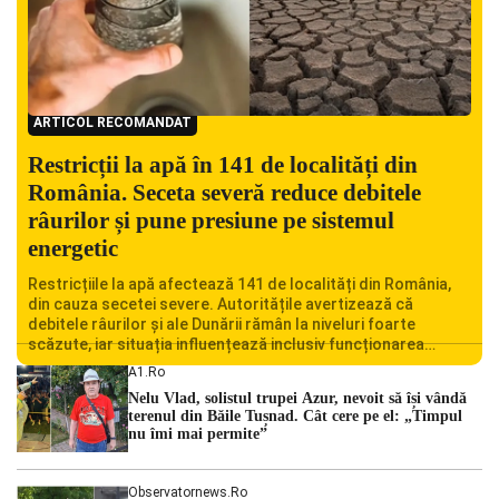
ARTICOL RECOMANDAT
Restricții la apă în 141 de localități din
România. Seceta severă reduce debitele
râurilor și pune presiune pe sistemul
energetic
Restricțiile la apă afectează 141 de localități din România,
din cauza secetei severe. Autoritățile avertizează că
debitele râurilor și ale Dunării rămân la niveluri foarte
scăzute, iar situația influențează inclusiv funcționarea
Centralei Nucleare de la Cernavodă. România se confruntă
A1.ro
cu una dintre cele mai dificile perioade din punct de vedere
Nelu Vlad, solistul trupei Azur, nevoit să își vândă
hidrologic din ultimii ani. Lipsa […]
terenul din Băile Tușnad. Cât cere pe el: „Timpul
nu îmi mai permite”
Observatornews.ro