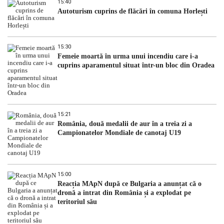
15:40
Autoturism cuprins de flăcări în comuna Horlești
15:30
Femeie moartă în urma unui incendiu care i-a
cuprins aparamentul situat într-un bloc din Oradea
15:21
România, două medalii de aur în a treia zi a
Campionatelor Mondiale de canotaj U19
15:00
Reacția MApN după ce Bulgaria a anunțat că o
dronă a intrat din România și a explodat pe
teritoriul său