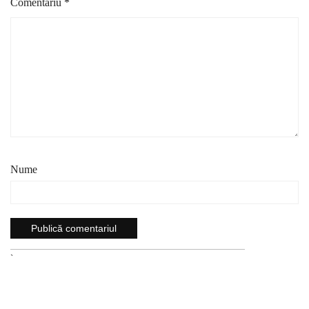
Comentariu
*
Nume
`