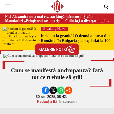
Nici Alexandra nu a mai rezistat lângă infractorul Ștefan
Manolache! „Prințișorul taximetriștilor” din Iași a divorţat după
doi ani de căsnicie
Breaking News
Incident la graniță! O dronă a intrat din
România în Bulgaria şi a explodat la 100
de metri de frontieră
GALERIE FOTO
5
Cum se manifestă andropauza? Iată
tot ce trebuie să știi!
30 iun. 2025, 08:42,
Redacția BZI
în
SANATATE