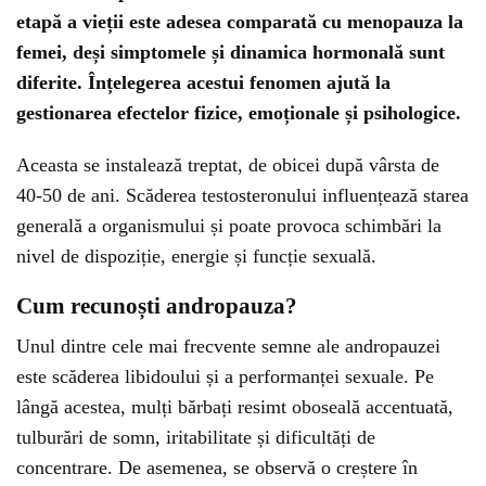
etapă a vieții este adesea comparată cu menopauza la
femei, deși simptomele și dinamica hormonală sunt
diferite. Înțelegerea acestui fenomen ajută la
gestionarea efectelor fizice, emoționale și psihologice.
Aceasta se instalează treptat, de obicei după vârsta de
40-50 de ani. Scăderea testosteronului influențează starea
generală a organismului și poate provoca schimbări la
nivel de dispoziție, energie și funcție sexuală.
Cum recunoști andropauza?
Unul dintre cele mai frecvente semne ale andropauzei
este scăderea libidoului și a performanței sexuale. Pe
lângă acestea, mulți bărbați resimt oboseală accentuată,
tulburări de somn, iritabilitate și dificultăți de
concentrare. De asemenea, se observă o creștere în