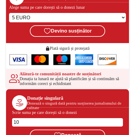
Alege suma pe care dorești să o donezi lunar
Devino susținător
Plată sigură și protejată
Alătură-te comunității noastre de susținători
Donația ta lunară ne ajută să planificăm și să continuăm să
informăm corect și echidistant
Donație singulară
Donează o singură dată pentru susținerea jurnalismului de
calitate
Scrie suma pe care dorești să o donezi