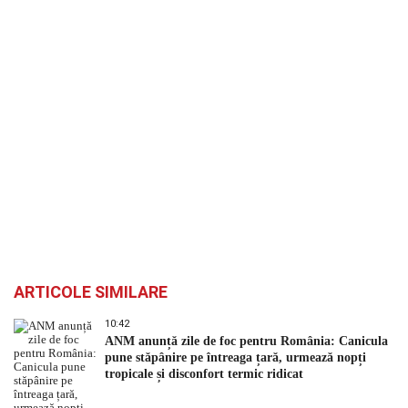
ARTICOLE SIMILARE
10:42
ANM anunță zile de foc pentru România: Canicula
pune stăpânire pe întreaga țară, urmează nopți
tropicale și disconfort termic ridicat