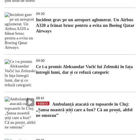
09:20
Incident grav pe un aeroport aglomerat. Un Airbus
A320 a frânat brusc pentru a evita un Boeing Qatar
Airways
09:00
Ce i-a promis Aleksandar Vučić lui Zelenski în fața
întregii lumi, dar și ce refuză categoric
08:41
VIDEO
Ambulanță atacată cu topoarele în Cluj:
„Șansa noastră știți care a fost? Că au proști, altfel
ne omorau”