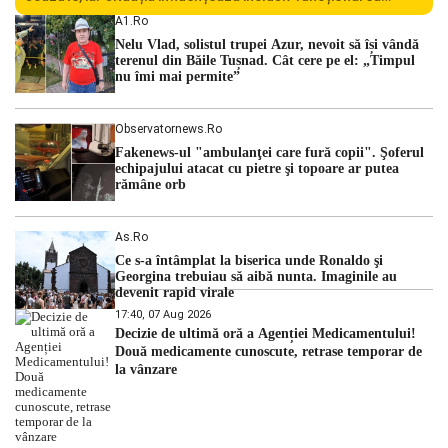
Centralei Nucleare de la Cernavodă. România se confruntă
A1.ro
cu una dintre cele mai dificile perioade din punct de vedere
Nelu Vlad, solistul trupei Azur, nevoit să își vândă
hidrologic din ultimii ani. Lipsa […]
terenul din Băile Tușnad. Cât cere pe el: „Timpul
nu îmi mai permite”
Observatornews.ro
Fakenews-ul "ambulanţei care fură copii". Şoferul
echipajului atacat cu pietre şi topoare ar putea
rămâne orb
As.ro
Ce s-a întâmplat la biserica unde Ronaldo şi
Georgina trebuiau să aibă nunta. Imaginile au
devenit rapid virale
17:40, 07 Aug 2026
Decizie de ultimă oră a Agenției Medicamentului!
Două medicamente cunoscute, retrase temporar de
la vânzare