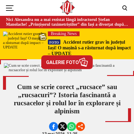
Nici Alexandra nu a mai rezistat lângă infractorul Ștefan
Manolache! „Prințișorul taximetriștilor” din Iași a divorţat după
doi ani de căsnicie
Breaking News
Accident rutier grav în județul
FOTO
Iași! O mașină s-a răsturnat după impact
– UPDATE
GALERIE FOTO
5
Cum se scrie corect „rucsace” sau
„rucsacuri”? Istoria fascinantă a
rucsacelor și rolul lor în explorare și
alpinism