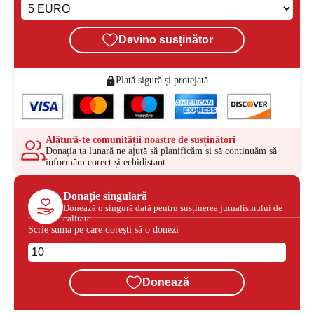
Devino susținător
Plată sigură și protejată
Alătură-te comunității noastre de susținători
Donația ta lunară ne ajută să planificăm și să continuăm să
informăm corect și echidistant
Donație singulară
Donează o singură dată pentru susținerea jurnalismului de
calitate
Scrie suma pe care dorești să o donezi
Donează