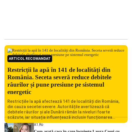
ARTICOL RECOMANDAT
Restricții la apă în 141 de localități din
România. Seceta severă reduce debitele
râurilor și pune presiune pe sistemul
energetic
Restricțiile la apă afectează 141 de localități din România,
din cauza secetei severe. Autoritățile avertizează că
debitele râurilor și ale Dunării rămân la niveluri foarte
scăzute, iar situația influențează inclusiv funcționarea
Centralei Nucleare de la Cernavodă. România se confruntă
A1.ro
cu una dintre cele mai dificile perioade din punct de vedere
Cum arată casa în care locuiește Laura Cosoi cu