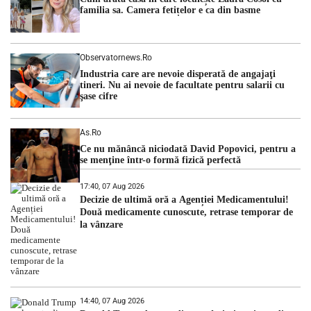
hidrologic din ultimii ani. Lipsa […]
familia sa. Camera fetițelor e ca din basme
Observatornews.ro
Industria care are nevoie disperată de angajaţi
tineri. Nu ai nevoie de facultate pentru salarii cu
şase cifre
As.ro
Ce nu mănâncă niciodată David Popovici, pentru a
se menţine într-o formă fizică perfectă
17:40, 07 Aug 2026
Decizie de ultimă oră a Agenției Medicamentului!
Două medicamente cunoscute, retrase temporar de
la vânzare
14:40, 07 Aug 2026