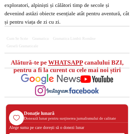
exploratori, alpiniști și călători timp de secole și
devenind astăzi obiecte esențiale atât pentru aventură, cât
și pentru viața de zi cu zi.
Cum Se Scrie
Gramatica
Gramatica Limbii Române
Greseli Gramaticale
Alătură-te pe
WHATSAPP
canalului BZI,
pentru a fi la curent cu cele mai noi știri
Donație lunară
Donează lunar pentru susținerea jurnalismului de calitate
Alege suma pe care dorești să o donezi lunar