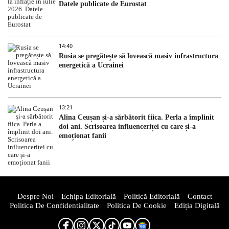
Datele publicate de Eurostat
14:40
Rusia se pregătește să lovească masiv infrastructura
energetică a Ucrainei
13:21
Alina Ceușan și-a sărbătorit fiica. Perla a împlinit
doi ani. Scrisoarea influenceriței cu care și-a
emoționat fanii
Despre Noi
Echipa Editorială
Politică Editorială
Contact
Politica De Confidentialitate
Politica De Cookie
Ediția Digitală