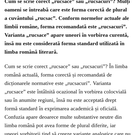
Cum se scrie corect „rucsace” sau „rucsacuri”? Mulți
oameni se întreabă care este forma corectă de plural
a cuvântului „rucsac”. Conform normelor actuale ale
limbii române, forma recomandată este „rucsacuri”.
Varianta „rucsace” apare uneori în vorbirea curentă,
însă nu este considerată forma standard utilizată în
limba română literară.
Cum se scrie corect „rucsace” sau „rucsacuri”? În limba
română actuală, forma corectă și recomandată de
dicționarele normative este „rucsacuri”. Varianta
„rucsace” este întâlnită ocazional în vorbirea colocvială
sau în anumite regiuni, însă nu este acceptată drept
formă standard în exprimarea academică și oficială.
Confuzia apare deoarece multe substantive neutre din
limba română pot avea forme de plural diferite, iar
uneori vorbitorii tind să creeze variante analogice care nu