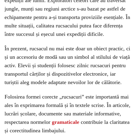
expediții ale lumii. Exploratori celebri care au traversat
jungle, munți sau regiuni arctice s-au bazat pe astfel de
echipamente pentru a-și transporta proviziile esențiale. În
multe situații, calitatea rucsacului putea face diferența
între succesul și eșecul unei expediții dificile.
În prezent, rucsacul nu mai este doar un obiect practic, ci
și un accesoriu de modă sau un simbol al stilului de viață
activ. Elevii și studenții folosesc zilnic rucsacuri pentru
transportul cărților și dispozitivelor electronice, iar
turiștii aleg modele adaptate nevoilor lor de călătorie.
Folosirea formei corecte „rucsacuri” este importantă mai
ales în exprimarea formală și în textele scrise. În articole,
lucrări școlare, documente sau materiale informative,
respectarea normelor
gramaticale
contribuie la claritatea
și corectitudinea limbajului.