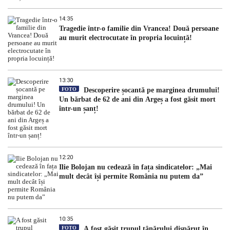
14:35
Tragedie într-o familie din Vrancea! Două persoane
au murit electrocutate în propria locuință!
13:30
FOTO
Descoperire șocantă pe marginea drumului!
Un bărbat de 62 de ani din Argeș a fost găsit mort
într-un șanț!
12:20
Ilie Bolojan nu cedează în fața sindicatelor: „Mai
mult decât își permite România nu putem da”
10:35
FOTO
A fost găsit trupul tânărului dispărut în