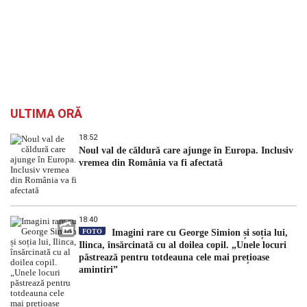
ULTIMA ORĂ
18:52
Noul val de căldură care ajunge în Europa. Inclusiv
vremea din România va fi afectată
18:40
FOTO
Imagini rare cu George Simion și soția lui,
Ilinca, însărcinată cu al doilea copil. „Unele locuri
păstrează pentru totdeauna cele mai prețioase
amintiri”