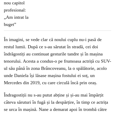
În imagini, se vede clar că noului cuplu nu-i pasă de
restul lumii. După ce s-au sărutat în stradă, cei doi
îndrăgostiți au continuat gesturile tandre și în mașina
tenorului. Acesta a condus-o pe frumoasa actriță cu SUV-
ul său până în zona Brâncoveanu, la o spălătorie, acolo
unde Daniela își lăsase mașina fostului ei soț, un
Mercedes din 2019, cu care circulă încă prin oraș.
Îndragostiții nu s-au putut abține și și-au mai împărțit
câteva săruturi în fugă și la despărțire, în timp ce actrița
se urca în mașină. Nane a demarat apoi în trombă către