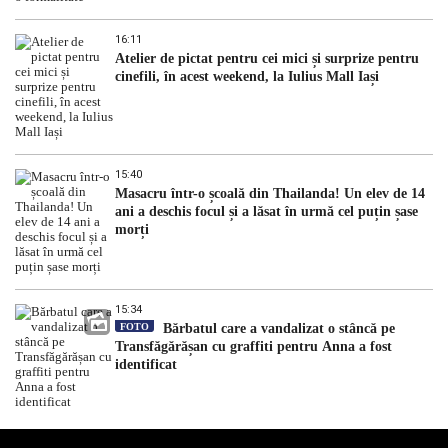
16:11
Atelier de pictat pentru cei mici și surprize pentru
cinefili, în acest weekend, la Iulius Mall Iași
15:40
Masacru într-o școală din Thailanda! Un elev de 14
ani a deschis focul și a lăsat în urmă cel puțin șase
morți
15:34
FOTO
Bărbatul care a vandalizat o stâncă pe
Transfăgărășan cu graffiti pentru Anna a fost
identificat