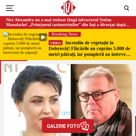
Nici Alexandra nu a mai rezistat lângă infractorul Ștefan
Manolache! „Prințișorul taximetriștilor” din Iași a divorţat după
doi ani de căsnicie
Breaking News
Incendiu de vegetație la
VIDEO
Dobrovăț! Flăcările au cuprins 5.000 de
metri pătrați, iar pompierii au intervenit
de urgență
GALERIE FOTO
8