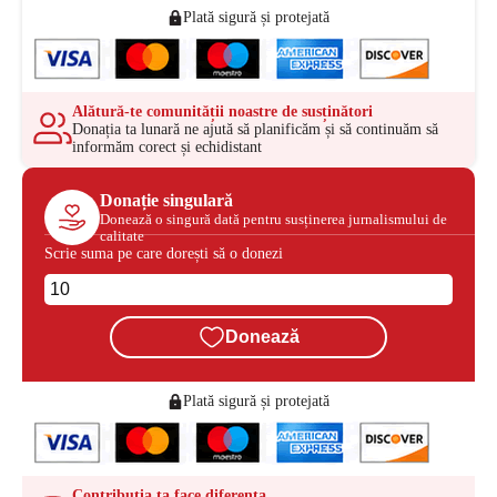
Plată sigură și protejată
Alătură-te comunității noastre de susținători
Donația ta lunară ne ajută să planificăm și să continuăm să
informăm corect și echidistant
Donație singulară
Donează o singură dată pentru susținerea jurnalismului de
calitate
Scrie suma pe care dorești să o donezi
Donează
Plată sigură și protejată
Contribuția ta face diferența