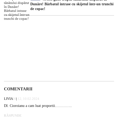
Dunăre! Bărbatul intrase cu skijetul într-un trunchi
de copac!
COMENTARII
LIVIA
09:12, 10.02.2024
Dl. Cioroianu a cam luat proportii…………..
RĂSPUNDE