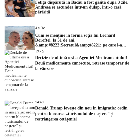
Fetiţa dispărută în Bacău a fost găsită după 3 zile.
Andreea se ascundea într-un dulap, într-o casă
părăsită
As.ro
Cum se menţine în formă soţia lui Leonard
Doroftei, la 51 de ani.
&amp;#8222;Secretul&amp;#8221; pe care l-a
dezvăluit
17:40
Decizie de ultimă oră a Agenției Medicamentului!
Două medicamente cunoscute, retrase temporar de
la vânzare
14:40
Donald Trump lovește din nou în imigrație: ordin
pentru blocarea „turismului de naștere” și
restrângerea cetățeniei