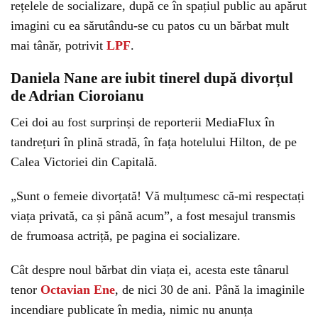
rețelele de socializare, după ce în spațiul public au apărut
imagini cu ea sărutându-se cu patos cu un bărbat mult
mai tânăr, potrivit
LPF
.
Daniela Nane are iubit tinerel după divorțul
de Adrian Cioroianu
Cei doi au fost surprinși de reporterii MediaFlux în
tandrețuri în plină stradă, în fața hotelului Hilton, de pe
Calea Victoriei din Capitală.
„Sunt o femeie divorțată! Vă mulțumesc că-mi respectați
viața privată, ca și până acum”, a fost mesajul transmis
de frumoasa actriță, pe pagina ei socializare.
Cât despre noul bărbat din viața ei, acesta este tânarul
tenor
Octavian Ene
, de nici 30 de ani. Până la imaginile
incendiare publicate în media, nimic nu anunța