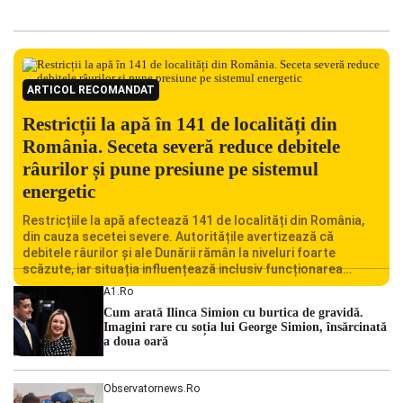
ARTICOL RECOMANDAT
Restricții la apă în 141 de localități din
România. Seceta severă reduce debitele
râurilor și pune presiune pe sistemul
energetic
Restricțiile la apă afectează 141 de localități din România,
din cauza secetei severe. Autoritățile avertizează că
debitele râurilor și ale Dunării rămân la niveluri foarte
scăzute, iar situația influențează inclusiv funcționarea
Centralei Nucleare de la Cernavodă. România se confruntă
A1.ro
cu una dintre cele mai dificile perioade din punct de vedere
Cum arată Ilinca Simion cu burtica de gravidă.
hidrologic din ultimii ani. Lipsa […]
Imagini rare cu soția lui George Simion, însărcinată
a doua oară
Observatornews.ro