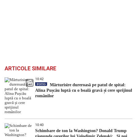
ARTICOLE SIMILARE
10:42
FOTO
Mărturisire dureroasă pe patul de spital:
Alina Pușcău luptă cu o boală gravă și cere sprijinul
românilor
10:40
Schimbare de ton la Washington? Donald Trump
răspunde cererilor lui Volodimir Zelenski: „Și noi