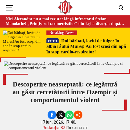
Nici Alexandra nu a mai rezistat lângă infractorul Ștefan
Manolache! „Prințișorul taximetriștilor” din Iași a divorţat după
doi ani de căsnicie
Breaking News
Doi bărbați, loviți de fulger în
FOTO
albia râului Mureș! Au fost scoși din apă
în stop cardio-respirator!
Descoperire neașteptată: ce legătură
au găsit cercetătorii între Ozempic și
comportamentul violent
17 iun. 2026, 17:40,
Redacția BZI
în
SANATATE