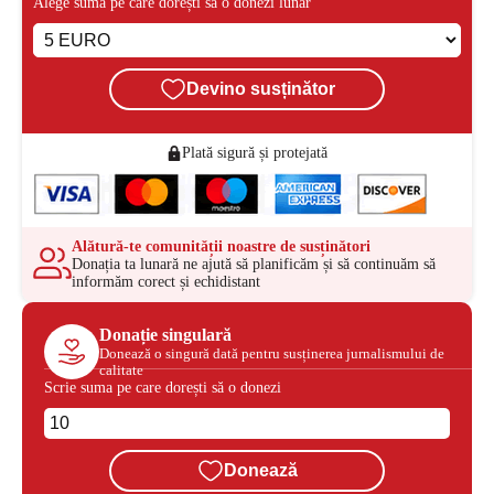
Alege suma pe care dorești să o donezi lunar
Devino susținător
Plată sigură și protejată
Alătură-te comunității noastre de susținători
Donația ta lunară ne ajută să planificăm și să continuăm să
informăm corect și echidistant
Donație singulară
Donează o singură dată pentru susținerea jurnalismului de
calitate
Scrie suma pe care dorești să o donezi
Donează