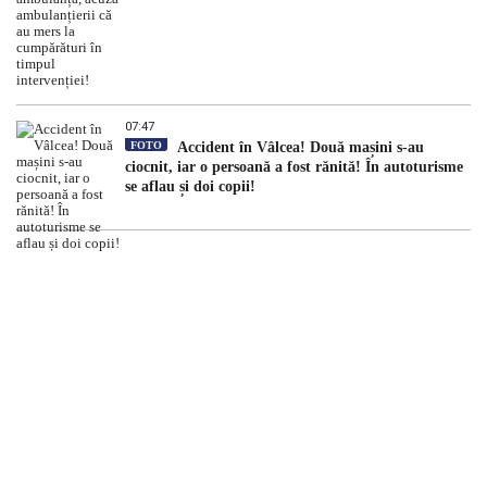
07:47
FOTO
Accident în Vâlcea! Două mașini s-au
ciocnit, iar o persoană a fost rănită! În autoturisme
se aflau și doi copii!