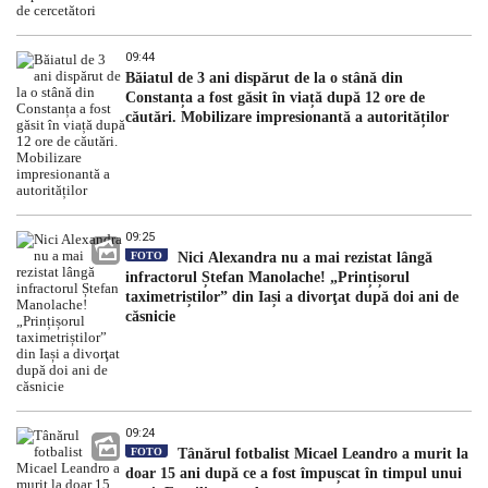
09:44
Băiatul de 3 ani dispărut de la o stână din
Constanța a fost găsit în viață după 12 ore de
căutări. Mobilizare impresionantă a autorităților
09:25
FOTO
Nici Alexandra nu a mai rezistat lângă
infractorul Ștefan Manolache! „Prințișorul
taximetriștilor” din Iași a divorţat după doi ani de
căsnicie
09:24
FOTO
Tânărul fotbalist Micael Leandro a murit la
doar 15 ani după ce a fost împușcat în timpul unui