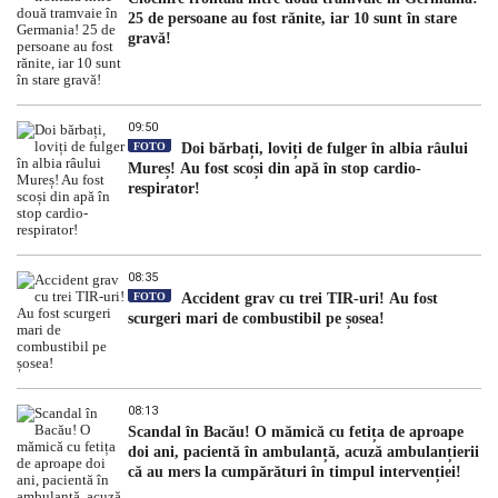
25 de persoane au fost rănite, iar 10 sunt în stare
gravă!
09:50
FOTO
Doi bărbați, loviți de fulger în albia râului
Mureș! Au fost scoși din apă în stop cardio-
respirator!
08:35
FOTO
Accident grav cu trei TIR-uri! Au fost
scurgeri mari de combustibil pe șosea!
08:13
Scandal în Bacău! O mămică cu fetița de aproape
doi ani, pacientă în ambulanță, acuză ambulanțierii
că au mers la cumpărături în timpul intervenției!