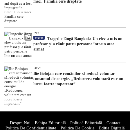
meci. Familia cere dreptate
09:18
FOTO
Tragedie lângă Bangkok: Un elev a ucis un
profesor și a rănit patru persoane într-un atac
armat
08:26
Ilie Bolojan cere românilor să reducă voluntar
consumul de energie. „Reducerea voluntară este un
lucru foarte important”
Despre Noi
Echipa Editorială
Politică Editorială
Contact
Politica De Confidentialitate
Politica De Cookie
Ediția Digitală