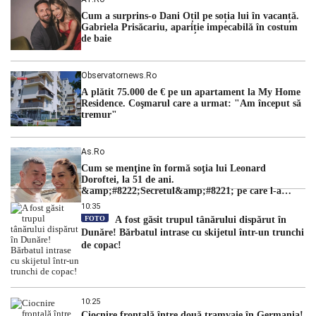
cu una dintre cele mai dificile perioade din punct de vedere
Cum a surprins-o Dani Oțil pe soția lui în vacanță.
hidrologic din ultimii ani. Lipsa […]
Gabriela Prisăcariu, apariție impecabilă în costum
de baie
Observatornews.ro
A plătit 75.000 de € pe un apartament la My Home
Residence. Coşmarul care a urmat: "Am început să
tremur"
As.ro
Cum se menţine în formă soţia lui Leonard
Doroftei, la 51 de ani.
&amp;#8222;Secretul&amp;#8221; pe care l-a
dezvăluit
10:35
FOTO
A fost găsit trupul tânărului dispărut în
Dunăre! Bărbatul intrase cu skijetul într-un trunchi
de copac!
10:25
Ciocnire frontală între două tramvaie în Germania!