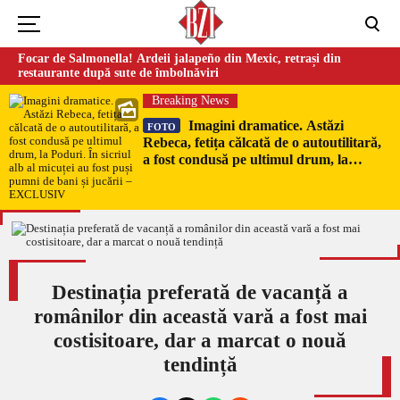
Focar de Salmonella! Ardeii jalapeño din Mexic, retrași din
restaurante după sute de îmbolnăviri
Breaking News
Imagini dramatice. Astăzi
FOTO
Rebeca, fetița călcată de o autoutilitară,
a fost condusă pe ultimul drum, la
Poduri. În sicriul alb al micuței au fost
puși pumni de bani și jucării –
EXCLUSIV
Destinația preferată de vacanță a
românilor din această vară a fost mai
costisitoare, dar a marcat o nouă
tendință