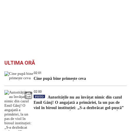
ULTIMA ORĂ
02:01
Cine pupă bine primește ceva
02:00
FOTO
Autoritățile nu au învățat nimic din cazul
Emil Gânj! O angajată a primăriei, la un pas de
viol în biroul instituției: „S-a dezbrăcat gol-pușcă”