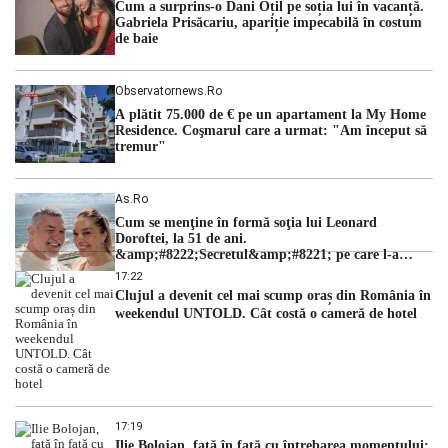
Cum a surprins-o Dani Oțil pe soția lui în vacanță.
judecătorii de la instanța supremă au […]
Gabriela Prisăcariu, apariție impecabilă în costum
de baie
Observatornews.ro
A plătit 75.000 de € pe un apartament la My Home
Residence. Coşmarul care a urmat: "Am început să
tremur"
As.ro
Cum se menţine în formă soţia lui Leonard
Doroftei, la 51 de ani.
&amp;#8222;Secretul&amp;#8221; pe care l-a
dezvăluit
17:22
Clujul a devenit cel mai scump oraș din România în
weekendul UNTOLD. Cât costă o cameră de hotel
17:19
Ilie Bolojan, față în față cu întrebarea momentului: