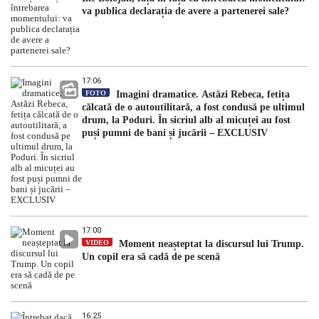
va publica declarația de avere a partenerei sale?
17:06
FOTO
Imagini dramatice. Astăzi Rebeca, fetița
călcată de o autoutilitară, a fost condusă pe ultimul
drum, la Poduri. În sicriul alb al micuței au fost
puși pumni de bani și jucării – EXCLUSIV
17:00
VIDEO
Moment neașteptat la discursul lui Trump.
Un copil era să cadă de pe scenă
16:25