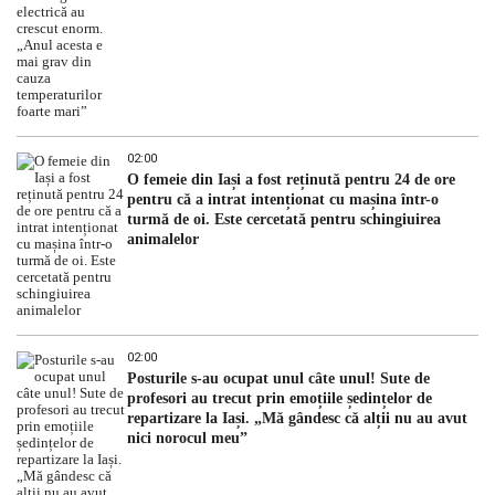
02:00
O femeie din Iași a fost reținută pentru 24 de ore
pentru că a intrat intenționat cu mașina într-o
turmă de oi. Este cercetată pentru schingiuirea
animalelor
02:00
Posturile s-au ocupat unul câte unul! Sute de
profesori au trecut prin emoțiile ședințelor de
repartizare la Iași. „Mă gândesc că alții nu au avut
nici norocul meu”