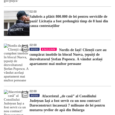
02:00
Salubris a plătit 800.000 de lei pentru serviciile de
pază! Licitația a fost prelungită timp de 8 luni din
cauza contestațiilor
02:00
FOTO
EXCLUSIV
Nordis de Iași! Clienții care au
cumpărat imobile în blocul Nueva, țepuiți de
dezvoltatorul Ștefan Popescu. A vândut același
apartament mai multor persoane
02:00
FOTO
Afaceristul „de casă” al Consiliului
Județean Iași a fost servit cu un nou contract!
Daroconstruct încasează 7 milioane de lei pentru
mutarea țevilor de apă din Bularga