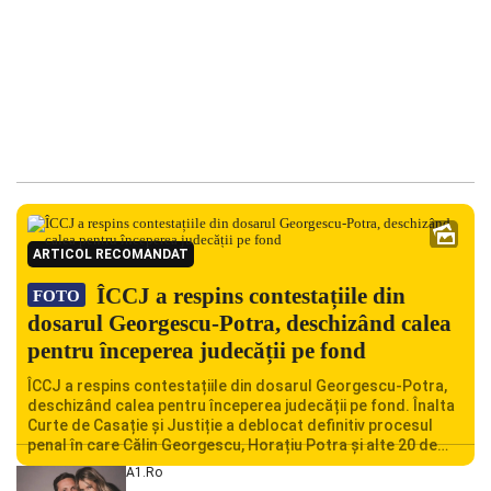
ARTICOL RECOMANDAT
ÎCCJ a respins contestațiile din
FOTO
dosarul Georgescu-Potra, deschizând calea
pentru începerea judecății pe fond
ÎCCJ a respins contestațiile din dosarul Georgescu-Potra,
deschizând calea pentru începerea judecății pe fond. Înalta
Curte de Casație și Justiție a deblocat definitiv procesul
penal în care Călin Georgescu, Horațiu Potra și alte 20 de
persoane sunt acuzați de acțiuni îndreptate împotriva
A1.ro
ordinii constituționale. În ședința din camera preliminară,