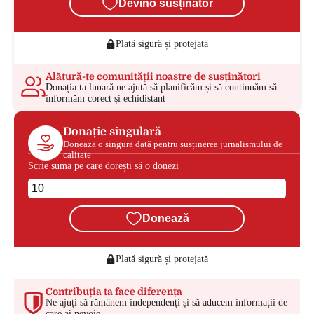
Devino susținător
Plată sigură și protejată
Alătură-te comunității noastre de susținători
Donația ta lunară ne ajută să planificăm și să continuăm să
informăm corect și echidistant
Donație singulară
Donează o singură dată pentru susținerea jurnalismului de
calitate
Scrie suma pe care dorești să o donezi
Donează
Plată sigură și protejată
Contribuția ta face diferența
Ne ajuți să rămânem independenți și să aducem informații de
care ai nevoie