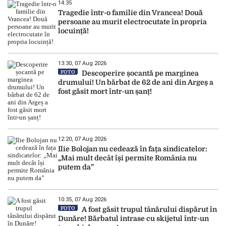
14:35
Tragedie într-o familie din Vrancea! Două
persoane au murit electrocutate în propria
locuință!
13:30, 07 Aug 2026
FOTO
Descoperire șocantă pe marginea
drumului! Un bărbat de 62 de ani din Argeș a
fost găsit mort într-un șanț!
12:20, 07 Aug 2026
Ilie Bolojan nu cedează în fața sindicatelor:
„Mai mult decât își permite România nu
putem da”
10:35, 07 Aug 2026
FOTO
A fost găsit trupul tânărului dispărut în
Dunăre! Bărbatul intrase cu skijetul într-un