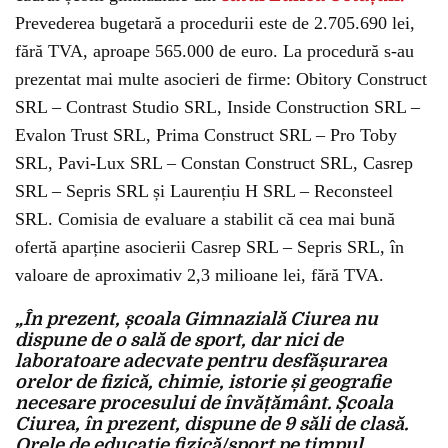
Prevederea bugetară a procedurii este de 2.705.690 lei,
fără TVA, aproape 565.000 de euro. La procedură s-au
prezentat mai multe asocieri de firme: Obitory Construct
SRL – Contrast Studio SRL, Inside Construction SRL –
Evalon Trust SRL, Prima Construct SRL – Pro Toby
SRL, Pavi-Lux SRL – Constan Construct SRL, Casrep
SRL – Sepris SRL și Laurențiu H SRL – Reconsteel
SRL. Comisia de evaluare a stabilit că cea mai bună
ofertă aparține asocierii Casrep SRL – Sepris SRL, în
valoare de aproximativ 2,3 milioane lei, fără TVA.
„În prezent, școala Gimnazială Ciurea nu
dispune de o sală de sport, dar nici de
laboratoare adecvate pentru desfășurarea
orelor de fizică, chimie, istorie și geografie
necesare procesului de învățământ. Școala
Ciurea, în prezent, dispune de 9 săli de clasă.
Orele de educație fizică/sport pe timpul