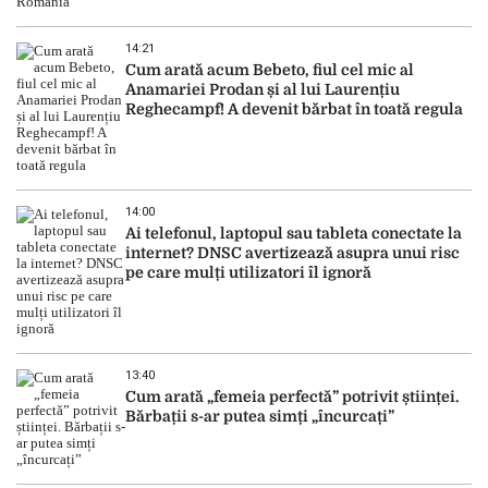
14:21
Cum arată acum Bebeto, fiul cel mic al
Anamariei Prodan și al lui Laurențiu
Reghecampf! A devenit bărbat în toată regula
14:00
Ai telefonul, laptopul sau tableta conectate la
internet? DNSC avertizează asupra unui risc
pe care mulți utilizatori îl ignoră
13:40
Cum arată „femeia perfectă” potrivit științei.
Bărbații s-ar putea simți „încurcați”