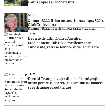
smuls copaci şi acoperişuri
As.ro
&amp;#8222;Îi dau eu unul bun&amp;#8221;.
Gică Craioveanu a
&amp;#8222;găsit&amp;#8221; atacant
pentru FCSB. Propunere directă pentru Gigi
17:40
Becali
Decizie de ultimă oră a Agenției
Medicamentului! Două medicamente
cunoscute, retrase temporar de la vânzare
14:40
Donald Trump lovește din nou în imigrație:
ordin pentru blocarea „turismului de naștere”
și restrângerea cetățeniei