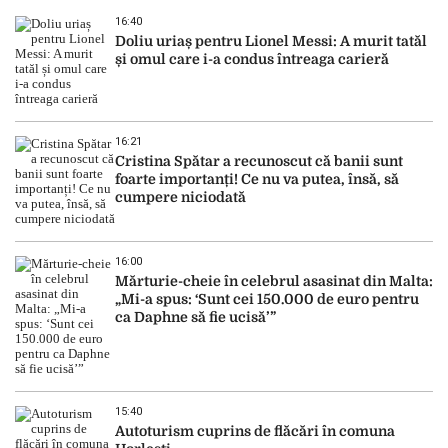
16:40
Doliu uriaș pentru Lionel Messi: A murit tatăl
și omul care i-a condus întreaga carieră
16:21
Cristina Spătar a recunoscut că banii sunt
foarte importanți! Ce nu va putea, însă, să
cumpere niciodată
16:00
Mărturie-cheie în celebrul asasinat din Malta:
„Mi-a spus: ‘Sunt cei 150.000 de euro pentru
ca Daphne să fie ucisă’”
15:40
Autoturism cuprins de flăcări în comuna