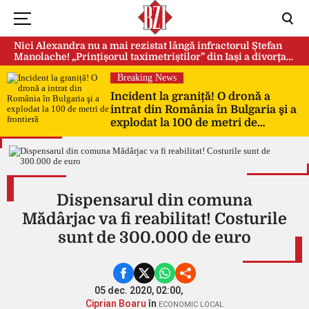
Nici Alexandra nu a mai rezistat lângă infractorul Ștefan
Manolache! „Prințișorul taximetriștilor” din Iași a divorţat
după doi ani de căsnicie
Breaking News
Incident la graniță! O dronă a
intrat din România în Bulgaria şi a
explodat la 100 de metri de
frontieră
Dispensarul din comuna
Mădârjac va fi reabilitat! Costurile
sunt de 300.000 de euro
05 dec. 2020, 02:00,
Ciprian Boaru
în
ECONOMIC LOCAL