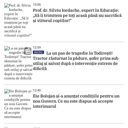
13:05
Prof. dr. Silviu Iordache, expert în Educație:
„Să îi trimitem pe toți acasă până nu sacrifică
și viitorul copiilor!”
12:59
FOTO
La un pas de tragedie în Todirești!
Tractor răsturnat în pădure, șofer prins sub
utilaj și salvat după o intervenție extrem de
dificilă
12:40
Ilie Bolojan și-a anunțat condițiile pentru un
nou Guvern. Ce nu este dispus să accepte
interimarul