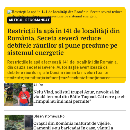
ARTICOL RECOMANDAT
Restricții la apă în 141 de localități din
România. Seceta severă reduce
debitele râurilor și pune presiune pe
sistemul energetic
Restricțiile la apă afectează 141 de localități din România,
din cauza secetei severe. Autoritățile avertizează că
debitele râurilor și ale Dunării rămân la niveluri foarte
scăzute, iar situația influențează inclusiv funcționarea
Centralei Nucleare de la Cernavodă. România se confruntă
A1.ro
cu una dintre cele mai dificile perioade din punct de vedere
Nelu Vlad, solistul trupei Azur, nevoit să își
hidrologic din ultimii ani. Lipsa […]
vândă terenul din Băile Tușnad. Cât cere pe el:
„Timpul nu îmi mai permite”
Observatornews.ro
Oraşul din România măturat de vijelie.
Oamenii s-au baricadat în case, vântul a