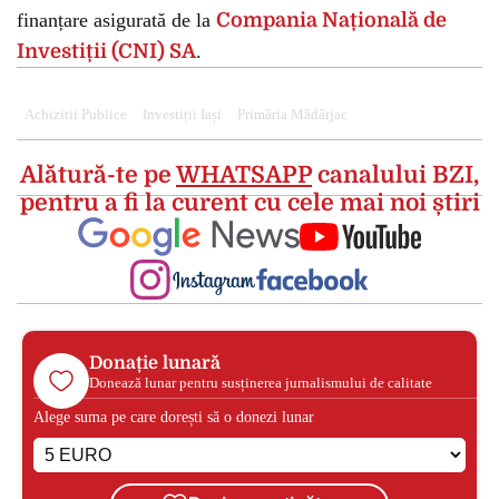
finanțare asigurată de la
Compania Națională de
Investiții (CNI) SA
.
Achizitii Publice
Investiții Iași
Primăria Mădârjac
Alătură-te pe
WHATSAPP
canalului BZI,
pentru a fi la curent cu cele mai noi știri
Donație lunară
Donează lunar pentru susținerea jurnalismului de calitate
Alege suma pe care dorești să o donezi lunar