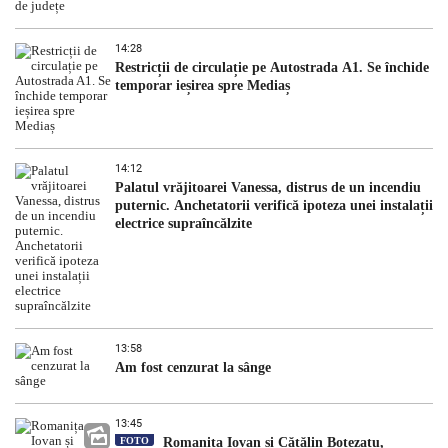
14:28
Restricții de circulație pe Autostrada A1. Se închide
temporar ieșirea spre Mediaș
14:12
Palatul vrăjitoarei Vanessa, distrus de un incendiu
puternic. Anchetatorii verifică ipoteza unei instalații
electrice supraîncălzite
13:58
Am fost cenzurat la sânge
13:45
FOTO
Romanița Iovan și Cătălin Botezatu,