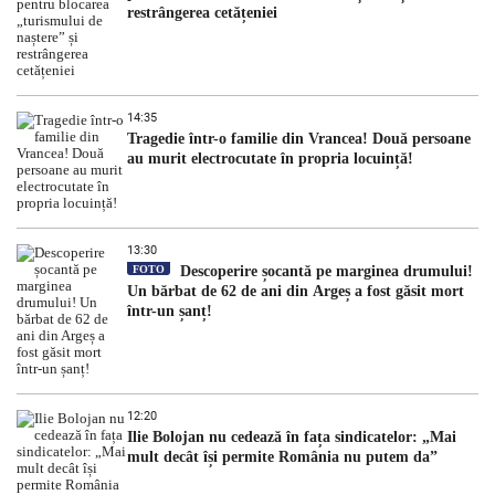
restrângerea cetățeniei
14:35
Tragedie într-o familie din Vrancea! Două persoane
au murit electrocutate în propria locuință!
13:30
FOTO
Descoperire șocantă pe marginea drumului!
Un bărbat de 62 de ani din Argeș a fost găsit mort
într-un șanț!
12:20
Ilie Bolojan nu cedează în fața sindicatelor: „Mai
mult decât își permite România nu putem da”