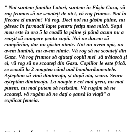
” Noi suntem familia Latari, suntem în Fâșia Gaza, vă
rog frumos să ne scoateți de aici, vă rog frumos. Noi în
fiecare zi murim! Vă rog. Deci noi nu găsim pâine, nu
găsesc în farmacii lapte pentru fetița mea mică. Soţul
meu este la ora 5 la coadă la pâine și până acum nu a
reușit să cumpere pentu copii. Noi ne ducem să
cumpărăm, dar nu găsim nimic. Noi nu avem apă, nu
avem lumină, nu avem nimic. Vă rog să ne scoateți din
Gaza. Vă rog frumos să ajutați copiii mei, să trăiască și
ei, vă rog să ne scoateți din Gaza. Copiilor le este frică,
se scoală la 2 noaptea când aud bombardamentele.
Așteptăm să vină dimineața, şi după aia, seara. Seara
așteptăm dimineața. La noapte e cel mai greu, nu mai
putem, nu mai putem să rezistăm. Vă rugăm să ne
scoateți, vă rugăm să ne dați o șansă la viață” a
Could not play video.
explicat femeia.
There was a problem trying to load the video.
Error code: html5_video:4