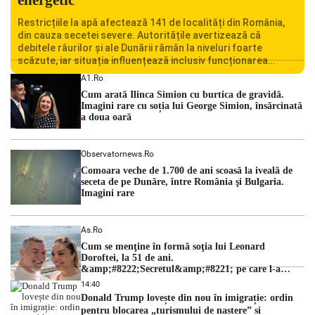
Restricțiile la apă afectează 141 de localități din România,
din cauza secetei severe. Autoritățile avertizează că
debitele râurilor și ale Dunării rămân la niveluri foarte
scăzute, iar situația influențează inclusiv funcționarea
Centralei Nucleare de la Cernavodă. România se confruntă
A1.ro
cu una dintre cele mai dificile perioade din punct de vedere
Cum arată Ilinca Simion cu burtica de gravidă.
hidrologic din ultimii ani. Lipsa […]
Imagini rare cu soția lui George Simion, însărcinată
a doua oară
Observatornews.ro
Comoara veche de 1.700 de ani scoasă la iveală de
seceta de pe Dunăre, între România şi Bulgaria.
Imagini rare
As.ro
Cum se menţine în formă soţia lui Leonard
Doroftei, la 51 de ani.
&amp;#8222;Secretul&amp;#8221; pe care l-a
dezvăluit
14:40
Donald Trump lovește din nou în imigrație: ordin
pentru blocarea „turismului de naștere” și