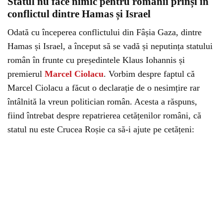
Statul nu face nimic pentru românii prinși în
conflictul dintre Hamas și Israel
Odată cu începerea conflictului din Fâșia Gaza, dintre
Hamas și Israel, a început să se vadă și neputința statului
român în frunte cu președintele Klaus Iohannis și
premierul
Marcel Ciolacu
. Vorbim despre faptul că
Marcel Ciolacu a făcut o declarație de o nesimțire rar
întâlnită la vreun politician român. Acesta a răspuns,
fiind întrebat despre repatrierea cetățenilor români, că
statul nu este Crucea Roșie ca să-i ajute pe cetățeni: