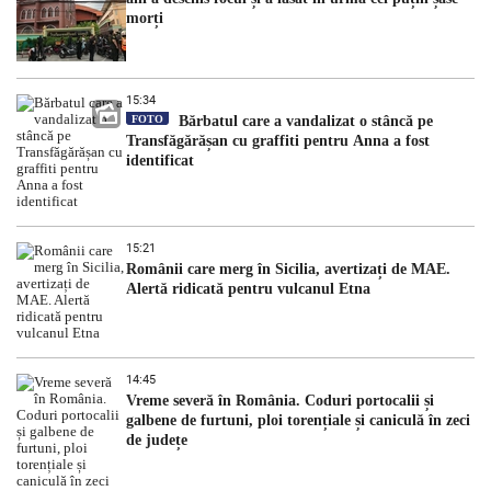
morți
15:34
FOTO
Bărbatul care a vandalizat o stâncă pe
Transfăgărășan cu graffiti pentru Anna a fost
identificat
15:21
Românii care merg în Sicilia, avertizați de MAE.
Alertă ridicată pentru vulcanul Etna
14:45
Vreme severă în România. Coduri portocalii și
galbene de furtuni, ploi torențiale și caniculă în zeci
de județe