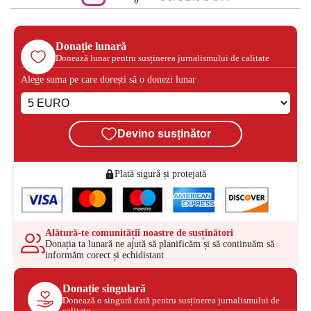
Donație lunară
Donează lunar pentru susținerea jurnalismului de calitate
Alege suma pe care dorești să o donezi lunar
Devino susținător
Plată sigură și protejată
Alătură-te comunității noastre de susținători
Donația ta lunară ne ajută să planificăm și să continuăm să
informăm corect și echidistant
Donație singulară
Donează o singură dată pentru susținerea jurnalismului de
calitate