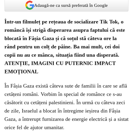
Adaugă-ne ca sursă preferată în Google
Într-un filmuleț pe rețeaua de socializare Tik Tok, o
româncă își strigă disperarea asupra faptului că este
blocată în Fâșia Gaza și că soțul stă câteva ore la
rând pentru un colț de pâine. Ba mai mult, cei doi
copii nu au ce mânca, situația fiind una disperată.
ATENȚIE, IMAGINI CU PUTERNIC IMPACT
EMOŢIONAL
În Fâșia Gaza există câteva sute de familii în care se află
cetățeni români. Vorbim în special de românce ce s-au
căsătorit cu cetățeni palestinieni. În urmă cu câteva zeci
de zile, Israelul a blocat în întregime ieșirea din Fâșia
Gaza, a întrerupt furnizarea de energie electrică și a sistat
orice fel de ajutor umanitar.