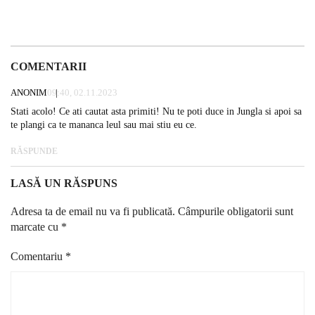
COMENTARII
ANONIM
09:40, 02.11.2023
Stati acolo! Ce ati cautat asta primiti! Nu te poti duce in Jungla si apoi sa
te plangi ca te mananca leul sau mai stiu eu ce.
RĂSPUNDE
LASĂ UN RĂSPUNS
Adresa ta de email nu va fi publicată.
Câmpurile obligatorii sunt
marcate cu
*
Comentariu
*