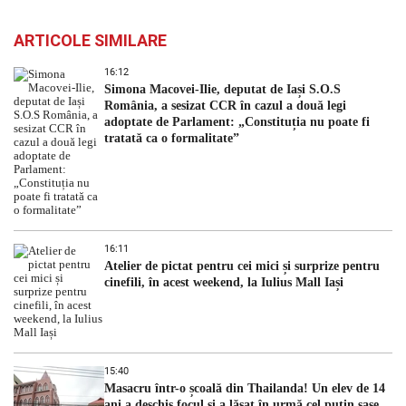
ARTICOLE SIMILARE
16:12
Simona Macovei-Ilie, deputat de Iași S.O.S
România, a sesizat CCR în cazul a două legi
adoptate de Parlament: „Constituția nu poate fi
tratată ca o formalitate”
16:11
Atelier de pictat pentru cei mici și surprize pentru
cinefili, în acest weekend, la Iulius Mall Iași
15:40
Masacru într-o școală din Thailanda! Un elev de 14
ani a deschis focul și a lăsat în urmă cel puțin șase