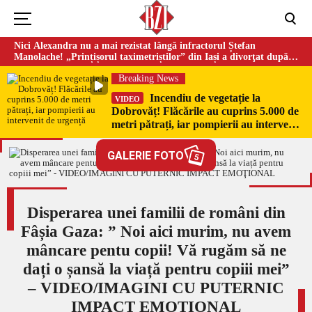
Nici Alexandra nu a mai rezistat lângă infractorul Ștefan
Manolache! „Prințișorul taximetriștilor” din Iași a divorţat după
doi ani de căsnicie
Breaking News
Incendiu de vegetație la
VIDEO
Dobrovăț! Flăcările au cuprins 5.000 de
metri pătrați, iar pompierii au intervenit
de urgență
GALERIE FOTO
5
Disperarea unei familii de români din
Fâșia Gaza: ” Noi aici murim, nu avem
mâncare pentu copii! Vă rugăm să ne
dați o șansă la viață pentru copiii mei”
– VIDEO/IMAGINI CU PUTERNIC
IMPACT EMOŢIONAL