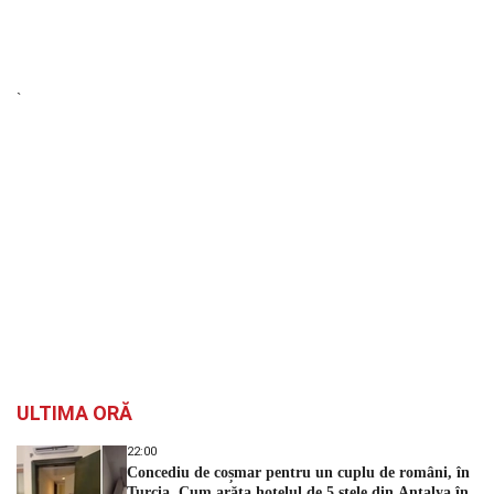
`
ULTIMA ORĂ
22:00
Concediu de coșmar pentru un cuplu de români, în
Turcia. Cum arăta hotelul de 5 stele din Antalya în