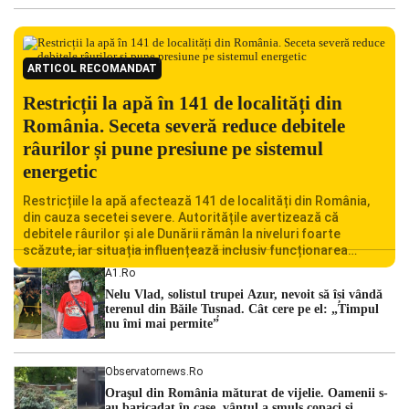
ARTICOL RECOMANDAT
Restricții la apă în 141 de localități din
România. Seceta severă reduce debitele
râurilor și pune presiune pe sistemul
energetic
Restricțiile la apă afectează 141 de localități din România,
din cauza secetei severe. Autoritățile avertizează că
debitele râurilor și ale Dunării rămân la niveluri foarte
scăzute, iar situația influențează inclusiv funcționarea
Centralei Nucleare de la Cernavodă. România se confruntă
A1.ro
cu una dintre cele mai dificile perioade din punct de vedere
Nelu Vlad, solistul trupei Azur, nevoit să își vândă
hidrologic din ultimii ani. Lipsa […]
terenul din Băile Tușnad. Cât cere pe el: „Timpul
nu îmi mai permite”
Observatornews.ro
Oraşul din România măturat de vijelie. Oamenii s-
au baricadat în case, vântul a smuls copaci şi