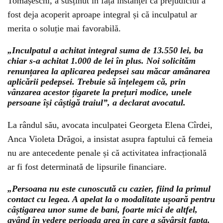
Tomașeschi, a susținut în fața instanței că prejudiciul a
fost deja acoperit aproape integral și că inculpatul ar
merita o soluție mai favorabilă.
„Inculpatul a achitat integral suma de 13.550 lei, ba
chiar s-a achitat 1.000 de lei în plus. Noi solicităm
renunțarea la aplicarea pedepsei sau măcar amânarea
aplicării pedepsei. Trebuie să înțelegem că, prin
vânzarea acestor țigarete la prețuri modice, unele
persoane își câștigă traiul”, a declarat avocatul.
La rândul său, avocata inculpatei Georgeta Elena Cîrdei,
Anca Violeta Drăgoi, a insistat asupra faptului că femeia
nu are antecedente penale și că activitatea infracțională
ar fi fost determinată de lipsurile financiare.
„Persoana nu este cunoscută cu cazier, fiind la primul
contact cu legea. A apelat la o modalitate ușoară pentru
câștigarea unor sume de bani, foarte mici de altfel,
având în vedere perioada grea în care a săvârșit fapta.