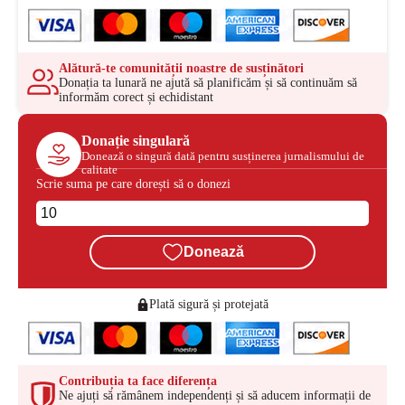
Alătură-te comunității noastre de susținători
Donația ta lunară ne ajută să planificăm și să continuăm să
informăm corect și echidistant
Donație singulară
Donează o singură dată pentru susținerea jurnalismului de
calitate
Scrie suma pe care dorești să o donezi
Donează
Plată sigură și protejată
Contribuția ta face diferența
Ne ajuți să rămânem independenți și să aducem informații de