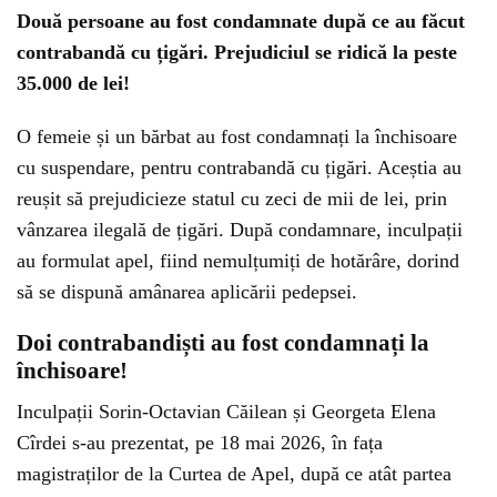
Două persoane au fost condamnate după ce au făcut
contrabandă cu țigări. Prejudiciul se ridică la peste
35.000 de lei!
O femeie și un bărbat au fost condamnați la închisoare
cu suspendare, pentru contrabandă cu țigări. Aceștia au
reușit să prejudicieze statul cu zeci de mii de lei, prin
vânzarea ilegală de țigări. După condamnare, inculpații
au formulat apel, fiind nemulțumiți de hotărâre, dorind
să se dispună amânarea aplicării pedepsei.
Doi contrabandiști au fost condamnați la
închisoare!
Inculpații Sorin-Octavian Căilean și Georgeta Elena
Cîrdei s-au prezentat, pe 18 mai 2026, în fața
magistraților de la Curtea de Apel, după ce atât partea