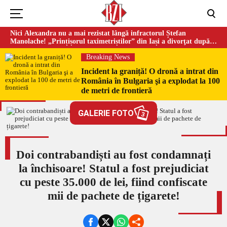
Nici Alexandra nu a mai rezistat lângă infractorul Ștefan
Manolache! „Prințișorul taximetriștilor” din Iași a divorţat după
doi ani de căsnicie
Breaking News
Incident la graniță! O dronă a intrat din
România în Bulgaria şi a explodat la 100
de metri de frontieră
GALERIE FOTO
3
Doi contrabandiști au fost condamnați
la închisoare! Statul a fost prejudiciat
cu peste 35.000 de lei, fiind confiscate
mii de pachete de țigarete!