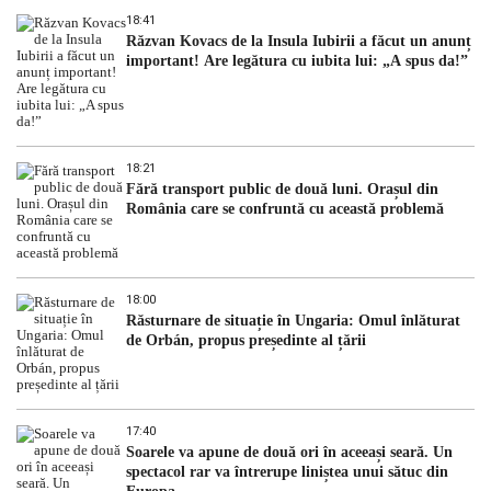
18:41
Răzvan Kovacs de la Insula Iubirii a făcut un anunț
important! Are legătura cu iubita lui: „A spus da!”
18:21
Fără transport public de două luni. Orașul din
România care se confruntă cu această problemă
18:00
Răsturnare de situație în Ungaria: Omul înlăturat
de Orbán, propus președinte al țării
17:40
Soarele va apune de două ori în aceeași seară. Un
spectacol rar va întrerupe liniștea unui sătuc din