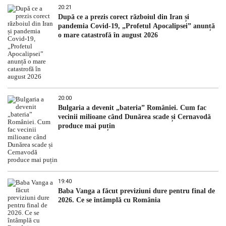
20:21
După ce a prezis corect războiul din Iran și
pandemia Covid-19, „Profetul Apocalipsei” anunță
o mare catastrofă în august 2026
20:00
Bulgaria a devenit „bateria” României. Cum fac
vecinii milioane când Dunărea scade și Cernavodă
produce mai puțin
19:40
Baba Vanga a făcut previziuni dure pentru final de
2026. Ce se întâmplă cu România