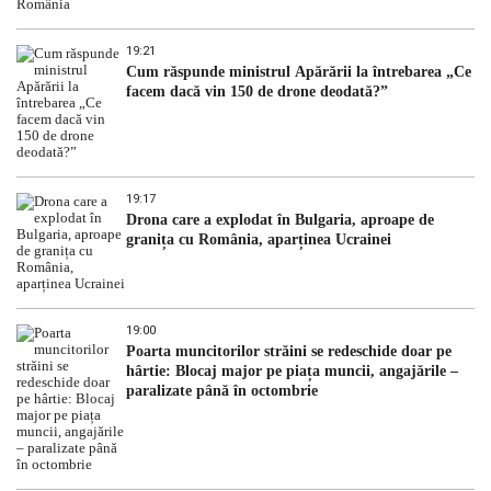
19:21
Cum răspunde ministrul Apărării la întrebarea „Ce
facem dacă vin 150 de drone deodată?”
19:17
Drona care a explodat în Bulgaria, aproape de
granița cu România, aparținea Ucrainei
19:00
Poarta muncitorilor străini se redeschide doar pe
hârtie: Blocaj major pe piața muncii, angajările –
paralizate până în octombrie