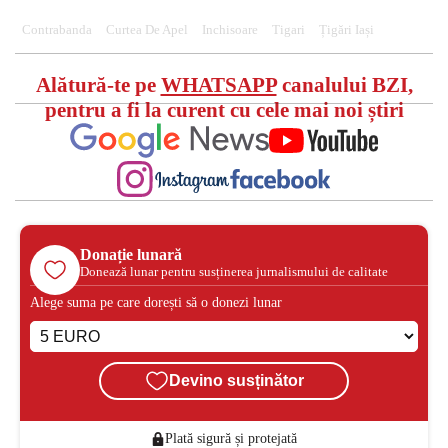
Contrabanda
Curtea De Apel
Inchisoare
Tigari
Țigări Iași
Alătură-te pe
WHATSAPP
canalului BZI,
pentru a fi la curent cu cele mai noi știri
Donație lunară
Donează lunar pentru susținerea jurnalismului de calitate
Alege suma pe care dorești să o donezi lunar
Devino susținător
Plată sigură și protejată