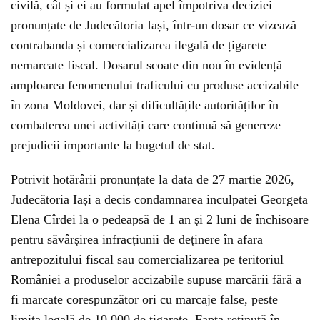
civilă, cât și ei au formulat apel împotriva deciziei
pronunțate de Judecătoria Iași, într-un dosar ce vizează
contrabanda și comercializarea ilegală de țigarete
nemarcate fiscal. Dosarul scoate din nou în evidență
amploarea fenomenului traficului cu produse accizabile
în zona Moldovei, dar și dificultățile autorităților în
combaterea unei activități care continuă să genereze
prejudicii importante la bugetul de stat.
Potrivit hotărârii pronunțate la data de 27 martie 2026,
Judecătoria Iași a decis condamnarea inculpatei Georgeta
Elena Cîrdei la o pedeapsă de 1 an și 2 luni de închisoare
pentru săvârșirea infracțiunii de deținere în afara
antrepozitului fiscal sau comercializarea pe teritoriul
României a produselor accizabile supuse marcării fără a
fi marcate corespunzător ori cu marcaje false, peste
limita legală de 10.000 de țigarete. Fapta reținută în