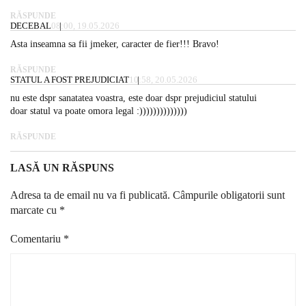
RĂSPUNDE
DECEBAL
08:00, 19.05.2026
Asta inseamna sa fii jmeker, caracter de fier!!! Bravo!
RĂSPUNDE
STATUL A FOST PREJUDICIAT
10:58, 20.05.2026
nu este dspr sanatatea voastra, este doar dspr prejudiciul statului
doar statul va poate omora legal :))))))))))))))
RĂSPUNDE
LASĂ UN RĂSPUNS
Adresa ta de email nu va fi publicată.
Câmpurile obligatorii sunt
marcate cu
*
Comentariu
*