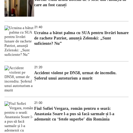
care au fost cazați
21:40
Ucraina a bătut palma cu SUA pentru livrări lunare
de rachete Patriot, anunță Zelenski: „Sunt
suficiente? Nu”
21:20
Accident violent pe DN58, urmat de incendiu.
Șoferul unui autoturism a murit
21:00
Fiul Sofiei Vergara, român pentru o seară:
Anastasia Soare l-a pus să facă sarmale și l-a
ademenit cu ‘fetele superbe’ din România