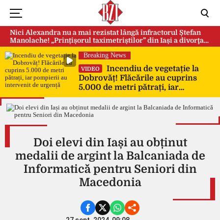
Nici Alexandra nu a mai rezistat lângă infractorul Ștefan
Manolache! „Prințișorul taximetriștilor” din Iași a divorţat
după doi ani de căsnicie
Breaking News
Incendiu de vegetație la
VIDEO
Dobrovăț! Flăcările au cuprins
5.000 de metri pătrați, iar
pompierii au intervenit de urgență
Doi elevi din Iași au obținut
medalii de argint la Balcaniada de
Informatică pentru Seniori din
Macedonia