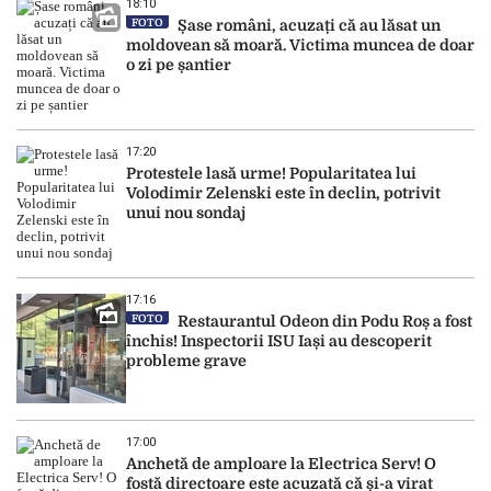
18:10
FOTO
Șase români, acuzați că au lăsat un
moldovean să moară. Victima muncea de doar
o zi pe șantier
17:20
Protestele lasă urme! Popularitatea lui
Volodimir Zelenski este în declin, potrivit
unui nou sondaj
17:16
FOTO
Restaurantul Odeon din Podu Roș a fost
închis! Inspectorii ISU Iași au descoperit
probleme grave
17:00
Anchetă de amploare la Electrica Serv! O
fostă directoare este acuzată că și-a virat