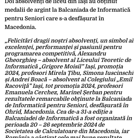
Doi absolvenți de liceu din Iași au obținut
medalii de argint la Balcaniada de Informatică
pentru Seniori care s-a desfășurat în
Macedonia.
„Felicitări dragii noștri absolvenți, un simbol al
excelenței, performanței și pasiunii pentru
programarea competitivă, Alexandru
Gheorghieș – absolvent al Liceului Teoretic de
Informatică „Grigore Moisil” Iași, promoția
2024, profesori Mirela Țibu, Simona Iuscinschi
și Andrei Boacă – absolvent al Colegiului „Emil
Racoviţă” Iași, tot promoția 2024, profesori
Emanuela Cerchez, Marinel Șerban pentru
rezultatele remarcabile obținute la Balcaniada
de Informatică pentru Seniori, desfășurată în
Ohrid, Macedonia. Cea de-a 31-a ediție a
Balcaniadei de Informatică a fost organizată în
perioada 20 – 26 septembrie 2024 de
Societatea de Calculatoare din Macedonia, iar
România a câștigat cele mai bune rezultate