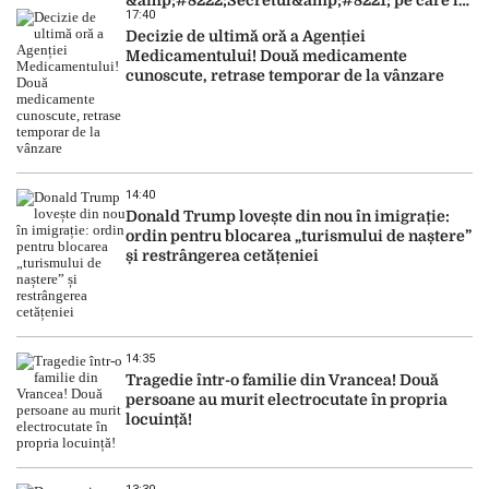
17:40
dezvăluit
Decizie de ultimă oră a Agenției
Medicamentului! Două medicamente
cunoscute, retrase temporar de la vânzare
14:40
Donald Trump lovește din nou în imigrație:
ordin pentru blocarea „turismului de naștere”
și restrângerea cetățeniei
14:35
Tragedie într-o familie din Vrancea! Două
persoane au murit electrocutate în propria
locuință!