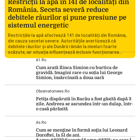
Restricții la apă în 141 de localități din
România. Seceta severă reduce
debitele râurilor și pune presiune pe
sistemul energetic
Restricțiile la apă afectează 141 de localități din România,
din cauza secetei severe. Autoritățile avertizează că
debitele râurilor și ale Dunării rămân la niveluri foarte
scăzute, iar situația influențează inclusiv funcționarea
Centralei Nucleare de la Cernavodă. România se confruntă
A1.ro
cu una dintre cele mai dificile perioade din punct de vedere
Cum arată Ilinca Simion cu burtica de
hidrologic din ultimii ani. Lipsa […]
gravidă. Imagini rare cu soția lui George
Simion, însărcinată a doua oară
Observatornews.ro
Fetiţa dispărută în Bacău a fost găsită după 3
zile. Andreea se ascundea într-un dulap, într-
o casă părăsită
As.ro
Cum se menţine în formă soţia lui Leonard
Doroftei, la 51 de ani.
&amp;#8222;Secretul&amp;#8221; pe care l-a