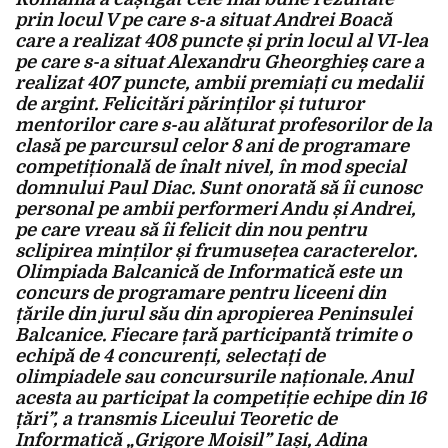
prin locul V pe care s-a situat Andrei Boacă
care a realizat 408 puncte și prin locul al VI-lea
pe care s-a situat Alexandru Gheorghieș care a
realizat 407 puncte, ambii premiați cu medalii
de argint. Felicitări părinților și tuturor
mentorilor care s-au alăturat profesorilor de la
clasă pe parcursul celor 8 ani de programare
competițională de înalt nivel, în mod special
domnului Paul Diac. Sunt onorată să îi cunosc
personal pe ambii performeri Andu și Andrei,
pe care vreau să îi felicit din nou pentru
sclipirea minților și frumusețea caracterelor.
Olimpiada Balcanică de Informatică este un
concurs de programare pentru liceeni din
țările din jurul său din apropierea Peninsulei
Balcanice. Fiecare țară participantă trimite o
echipă de 4 concurenți, selectați de
olimpiadele sau concursurile naționale. Anul
acesta au participat la competiție echipe din 16
țări”, a transmis Liceului Teoretic de
Informatică „Grigore Moisil” Iași, Adina