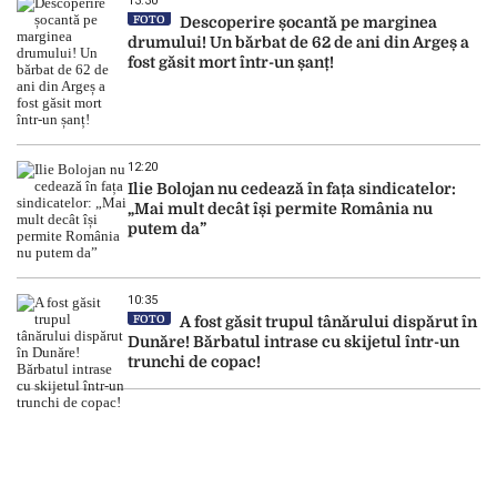
13:30
FOTO
Descoperire șocantă pe marginea
drumului! Un bărbat de 62 de ani din Argeș a
fost găsit mort într-un șanț!
12:20
Ilie Bolojan nu cedează în fața sindicatelor:
„Mai mult decât își permite România nu
putem da”
10:35
FOTO
A fost găsit trupul tânărului dispărut în
Dunăre! Bărbatul intrase cu skijetul într-un
trunchi de copac!