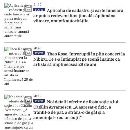
21:10
FOTO
Aplicația de cadastru și carte funciară
ar putea redeveni funcțională săptămâna
viitoare, anunță autoritățile
20:40
FOTO
Theo Rose, întreruptă în plin concert la
Nibiru. Ce s-a întâmplat pe scenă înainte ca
artista să împlinească 29 de ani
20:10
FOTO
Noi detalii oferite de fosta soție a lui
Cătălin Avramescu. „A agresat-o fizic, a
trântit-o de pat, a strâns-o de gât și a
amenințat-o cu un cuțit”