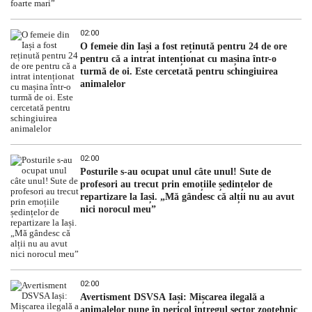
02:00
O femeie din Iași a fost reținută pentru 24 de ore
pentru că a intrat intenționat cu mașina într-o
turmă de oi. Este cercetată pentru schingiuirea
animalelor
02:00
Posturile s-au ocupat unul câte unul! Sute de
profesori au trecut prin emoțiile ședințelor de
repartizare la Iași. „Mă gândesc că alții nu au avut
nici norocul meu”
02:00
Avertisment DSVSA Iași: Mișcarea ilegală a
animalelor pune în pericol întregul sector zootehnic