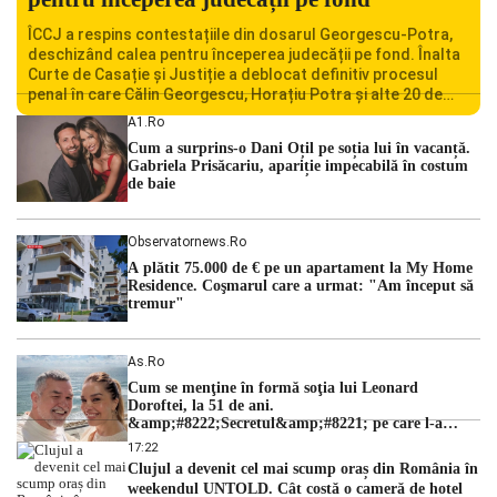
ÎCCJ a respins contestațiile din dosarul Georgescu-Potra,
deschizând calea pentru începerea judecății pe fond. Înalta
Curte de Casație și Justiție a deblocat definitiv procesul
penal în care Călin Georgescu, Horațiu Potra și alte 20 de
persoane sunt acuzați de acțiuni îndreptate împotriva
A1.ro
ordinii constituționale. În ședința din camera preliminară,
Cum a surprins-o Dani Oțil pe soția lui în vacanță.
judecătorii de la instanța supremă au […]
Gabriela Prisăcariu, apariție impecabilă în costum
de baie
Observatornews.ro
A plătit 75.000 de € pe un apartament la My Home
Residence. Coşmarul care a urmat: "Am început să
tremur"
As.ro
Cum se menţine în formă soţia lui Leonard
Doroftei, la 51 de ani.
&amp;#8222;Secretul&amp;#8221; pe care l-a
dezvăluit
17:22
Clujul a devenit cel mai scump oraș din România în
weekendul UNTOLD. Cât costă o cameră de hotel