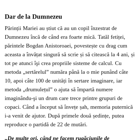
Dar de la Dumnezeu
Părinții Mariei au știut că au un copil înzestrat de
Dumnezeu încă de când era foarte mică. Tatăl fetiței,
părintele Bogdan Anistoroaei, povestește cu drag cum
aceasta a învățat singură să scrie și să citească la 4 ani, și
tot pe atunci îşi crea propriile sisteme de calcul. Cu
metoda „sertărelul” număra până la o mie punând câte
10, apoi câte 100 de unități în sertare imaginare, iar
metoda „drumulețul” o ajuta să împartă numere
imaginându-şi un drum care trece printre grupuri de
copaci. Când a început să învețe șah, memoria puternică
i-a venit de ajutor. După primele două ședințe, putea
reproduce o partidă de 22 de mutări.
„De multe ori, când ne facem rugăciunile de