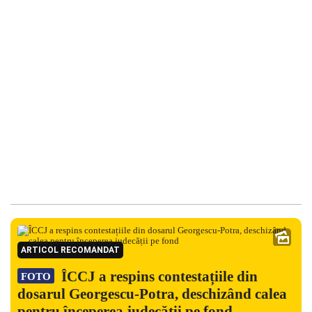
ARTICOL RECOMANDAT
ÎCCJ a respins contestațiile din
FOTO
dosarul Georgescu-Potra, deschizând calea
pentru începerea judecății pe fond