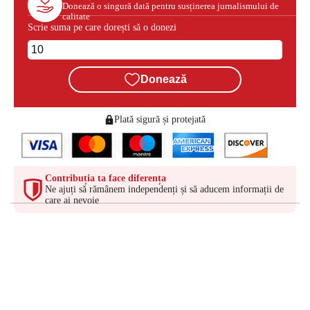
Donează o singură dată pentru susținerea jurnalismului de
calitate
Scrie suma pe care dorești să o donezi
Donează
Plată sigură și protejată
Contribuția ta face diferența
Ne ajuți să rămânem independenți și să aducem informații de
care ai nevoie