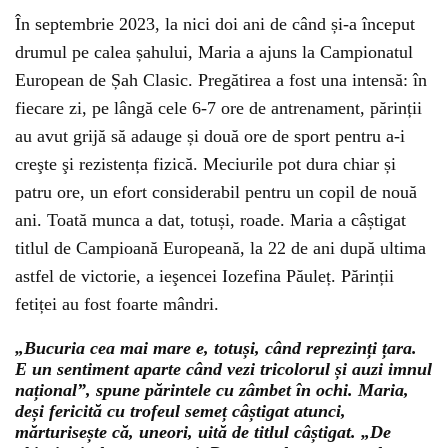
În septembrie 2023, la nici doi ani de când și-a început
drumul pe calea șahului, Maria a ajuns la Campionatul
European de Șah Clasic. Pregătirea a fost una intensă: în
fiecare zi, pe lângă cele 6-7 ore de antrenament, părinții
au avut grijă să adauge și două ore de sport pentru a-i
creşte şi rezistența fizică. Meciurile pot dura chiar și
patru ore, un efort considerabil pentru un copil de nouă
ani. Toată munca a dat, totuși, roade. Maria a câștigat
titlul de Campioană Europeană, la 22 de ani după ultima
astfel de victorie, a ieşencei Iozefina Păuleț. Părinții
fetiței au fost foarte mândri.
„Bucuria cea mai mare e, totuși, când reprezinți țara.
E un sentiment aparte când vezi tricolorul și auzi imnul
național”, spune părintele cu zâmbet în ochi. Maria,
deși fericită cu trofeul semeț câștigat atunci,
mărturisește că, uneori, uită de titlul câștigat. „De