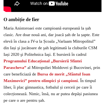
O ambiție de fier
Maria Anistoroaei este campioană europeană la șah
clasic. Are doar nouă ani, dar joacă șah de la șapte. Este
elevă în clasa a IV-a la Școala „Varlaam Mitropolitul”
din Iași şi jucătoare de şah legitimată la cluburile CSM
Iași 2020 şi Politehnica Iaşi. E bursieră în cadrul
Programului
Educațional „Bursierii Sfintei
Parascheva
”
al Mitropoliei Moldovei şi Bucovinei, prin
care beneficiază de
Bursa de merit „Sfântul Ioan
Maximovici” pentru olimpici și campioni
. În timpul
liber, îi plac gimnastica, fotbalul și cerceii pe care îi
colecționează. Nimic, însă, nu ar putea depăși pasiunea
pe care o are pentru șah.