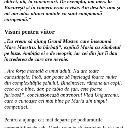
obicei, uit, la concursuri. De exemplu, am mers la
București și în cameră erau reviste. Am deschis una și
mi-am adus atunci aminte că sunt campioană
europeană.”
Visuri pentru viitor
„Eu vreau să ajung Grand Master, care înseamnă
Mare Maestru, la bărbați”, explică Maria cu zâmbetul
pe buze. Ambiția ei e de neoprit, iar cei din jur îi dau
încrederea de care are nevoie.
„Are forța mentală a unui adult. Nu are toate
cunoștințele, încă, dar poate să înțeleagă foarte multe
din complexitățile șahului. Bineînțeles, rămâne un copil,
ceea ce e bine, dar, pe tabla de șah, este foarte
furioasă”, concluzionează antrenorul Vlad Ungureanu,
care o cunoaște cel mai bine pe Maria din timpul
competiției.
Pentru a ajunge cât mai departe pe podiumurile
competițiilor de șah, Maria trebuie să participe la cât mai