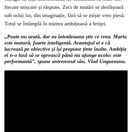
fiecare mișcare și răspuns. Zeci de mutări se desfășoară
sub ochii lor, din imaginație, fără să se miște vreo piesă.
Totul se întâmplă în mintea ambițioasă a fetiței.
„Poate nu arată, dar ea întotdeauna știe ce vrea. Maria
este matură, foarte inteligentă. Avantajul ei e că
lucrează pe obiective și își propune ținte înalte. Ambiția
ei n-o lasă să se oprească până nu ajunge acolo: este
performantă”, spune antrenorul său, Vlad Ungureanu.