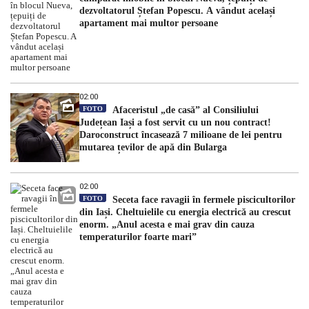
dezvoltatorul Ștefan Popescu. A vândut același
apartament mai multor persoane
02:00
FOTO
Afaceristul „de casă” al Consiliului
Județean Iași a fost servit cu un nou contract!
Daroconstruct încasează 7 milioane de lei pentru
mutarea țevilor de apă din Bularga
02:00
FOTO
Seceta face ravagii în fermele piscicultorilor
din Iași. Cheltuielile cu energia electrică au crescut
enorm. „Anul acesta e mai grav din cauza
temperaturilor foarte mari”