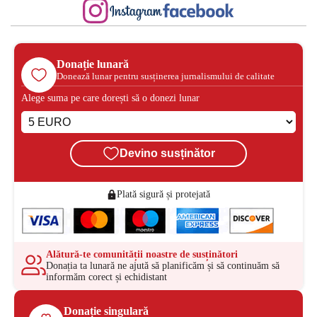
Donație lunară
Donează lunar pentru susținerea jurnalismului de calitate
Alege suma pe care dorești să o donezi lunar
Devino susținător
Plată sigură și protejată
Alătură-te comunității noastre de susținători
Donația ta lunară ne ajută să planificăm și să continuăm să
informăm corect și echidistant
Donație singulară