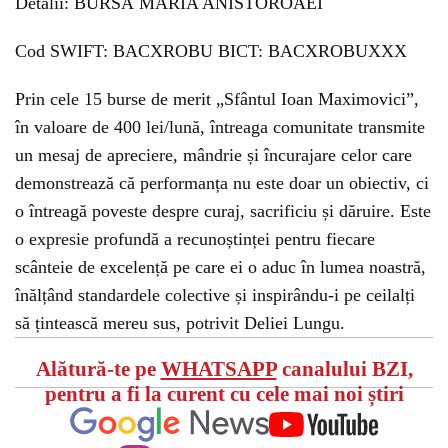
Detalii: BURSĂ MARIA ANISTOROAEI
Cod SWIFT: BACXROBU BICT: BACXROBUXXX
Prin cele 15 burse de merit „Sfântul Ioan Maximovici”,
în valoare de 400 lei/lună, întreaga comunitate transmite
un mesaj de apreciere, mândrie și încurajare celor care
demonstrează că performanța nu este doar un obiectiv, ci
o întreagă poveste despre curaj, sacrificiu și dăruire. Este
o expresie profundă a recunoștinței pentru fiecare
scânteie de excelență pe care ei o aduc în lumea noastră,
înălțând standardele colective și inspirându-i pe ceilalți
să țintească mereu sus, potrivit Deliei Lungu.
Alătură-te pe
WHATSAPP
canalului BZI,
pentru a fi la curent cu cele mai noi știri