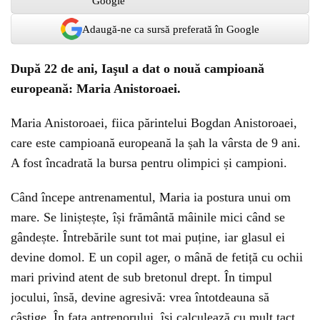
Adaugă-ne ca sursă preferată în Google
După 22 de ani, Iaşul a dat o nouă campioană
europeană: Maria Anistoroaei.
Maria Anistoroaei, fiica părintelui Bogdan Anistoroaei,
care este campioană europeană la șah la vârsta de 9 ani.
A fost încadrată la bursa pentru olimpici și campioni.
Când începe antrenamentul, Maria ia postura unui om
mare. Se liniștește, își frământă mâinile mici când se
gândește. Întrebările sunt tot mai puține, iar glasul ei
devine domol. E un copil ager, o mână de fetiță cu ochii
mari privind atent de sub bretonul drept. În timpul
jocului, însă, devine agresivă: vrea întotdeauna să
câștige. În fața antrenorului, își calculează cu mult tact