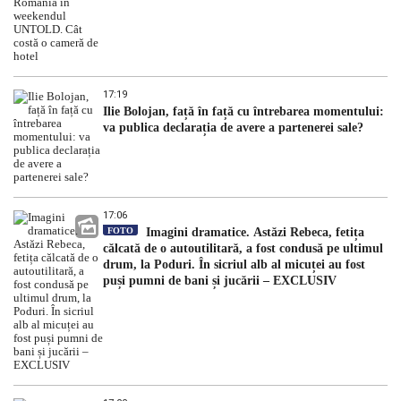
17:19
Ilie Bolojan, față în față cu întrebarea momentului:
va publica declarația de avere a partenerei sale?
17:06
FOTO
Imagini dramatice. Astăzi Rebeca, fetița
călcată de o autoutilitară, a fost condusă pe ultimul
drum, la Poduri. În sicriul alb al micuței au fost
puși pumni de bani și jucării – EXCLUSIV