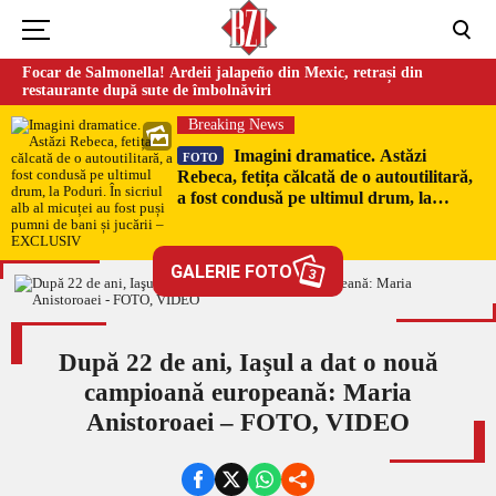
Focar de Salmonella! Ardeii jalapeño din Mexic, retrași din
restaurante după sute de îmbolnăviri
Breaking News
Imagini dramatice. Astăzi
FOTO
Rebeca, fetița călcată de o autoutilitară,
a fost condusă pe ultimul drum, la
Poduri. În sicriul alb al micuței au fost
puși pumni de bani și jucării –
EXCLUSIV
GALERIE FOTO
3
După 22 de ani, Iaşul a dat o nouă
campioană europeană: Maria
Anistoroaei – FOTO, VIDEO