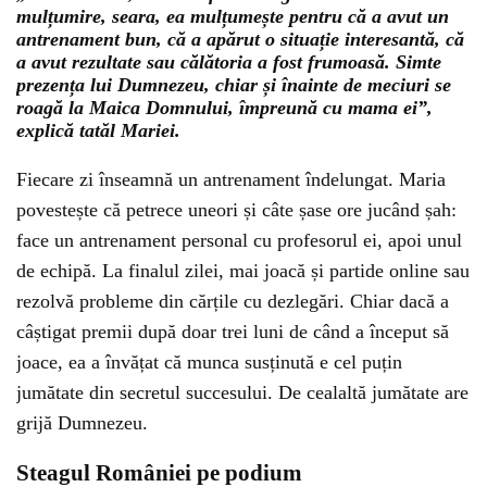
mulțumire, seara, ea mulțumește pentru că a avut un
antrenament bun, că a apărut o situație interesantă, că
a avut rezultate sau călătoria a fost frumoasă. Simte
prezența lui Dumnezeu, chiar și înainte de meciuri se
roagă la Maica Domnului, împreună cu mama ei”,
explică tatăl Mariei.
Fiecare zi înseamnă un antrenament îndelungat. Maria
povestește că petrece uneori și câte șase ore jucând șah:
face un antrenament personal cu profesorul ei, apoi unul
de echipă. La finalul zilei, mai joacă și partide online sau
rezolvă probleme din cărțile cu dezlegări. Chiar dacă a
câștigat premii după doar trei luni de când a început să
joace, ea a învățat că munca susținută e cel puțin
jumătate din secretul succesului. De cealaltă jumătate are
grijă Dumnezeu.
Steagul României pe podium