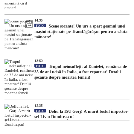
14:35
FOTO
Scene șocante! Un urs a spart geamul unei
mașini staționate pe Transfăgărășan pentru a căuta
mâncare!
13:50
FOTO
Trupul neînsuflețit al Danielei, românca de
35 de ani ucisă în Italia, a fost repatriat! Detalii
șocante despre moartea femeii!
12:35
FOTO
Doliu la ISU Gorj! A murit fostul inspector-
șef Liviu Dumitrașcu!