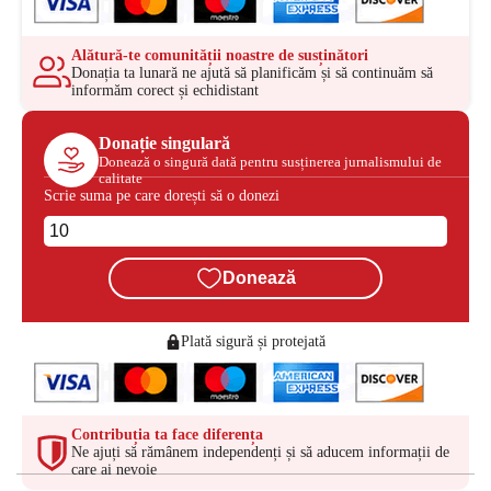
Alătură-te comunității noastre de susținători
Donația ta lunară ne ajută să planificăm și să continuăm să
informăm corect și echidistant
Donație singulară
Donează o singură dată pentru susținerea jurnalismului de
calitate
Scrie suma pe care dorești să o donezi
Donează
Plată sigură și protejată
Contribuția ta face diferența
Ne ajuți să rămânem independenți și să aducem informații de
care ai nevoie