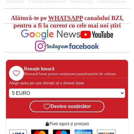
Clădiri Iași
Consiliul Judetean Iasi
Cultura În Iași
Fonduri Europene
Alătură-te pe
WHATSAPP
canalului BZI,
pentru a fi la curent cu cele mai noi știri
Donație lunară
Donează lunar pentru susținerea jurnalismului de calitate
Alege suma pe care dorești să o donezi lunar
Devino susținător
Plată sigură și protejată