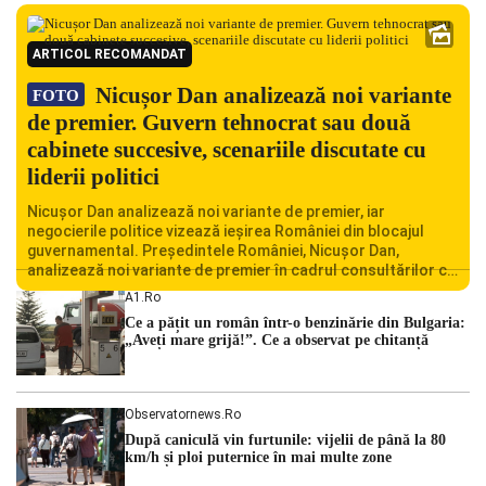
ARTICOL RECOMANDAT
Nicușor Dan analizează noi variante
FOTO
de premier. Guvern tehnocrat sau două
cabinete succesive, scenariile discutate cu
liderii politici
Nicușor Dan analizează noi variante de premier, iar
negocierile politice vizează ieșirea României din blocajul
guvernamental. Președintele României, Nicușor Dan,
analizează noi variante de premier în cadrul consultărilor cu
liderii politici. Ciprian Ciucu vorbește despre scenariul unui
A1.ro
guvern tehnocrat și despre posibilitatea a două cabinete
Ce a pățit un român într-o benzinărie din Bulgaria:
succesive. Nicușor Dan analizează noi variante de premier
„Aveți mare grijă!”. Ce a observat pe chitanță
România traversează […]
Observatornews.ro
După caniculă vin furtunile: vijelii de până la 80
km/h și ploi puternice în mai multe zone