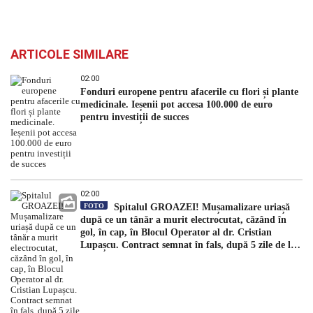
ARTICOLE SIMILARE
02:00
Fonduri europene pentru afacerile cu flori și plante
medicinale. Ieșenii pot accesa 100.000 de euro
pentru investiții de succes
02:00
FOTO
Spitalul GROAZEI! Mușamalizare uriașă
după ce un tânăr a murit electrocutat, căzând în
gol, în cap, în Blocul Operator al dr. Cristian
Lupașcu. Contract semnat în fals, după 5 zile de la
accident, de managerul Daniel Timofte, la Spitalul
„Sfântul Spiridon”