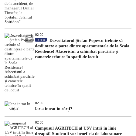
02:00
FOTO
Dezvoltatorul Ștefan Popescu trebuie să
desființeze o parte dintre apartamentele de la Scala
Residence! Afaceristul a schimbat parcările și
camerele tehnice în spații de locuit
02:00
Iar a intrat în cărți?
02:00
Campusul AGRITECH al USV intră în linie
dreaptă! Studenții vor beneficia de laboratoare