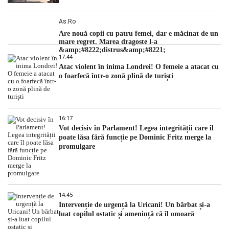
As.ro
Are nouă copii cu patru femei, dar e măcinat de un
mare regret. Marea dragoste l-a
&amp;#8222;distrus&amp;#8221;
17:44
Atac violent în inima Londrei! O femeie a atacat cu
o foarfecă într-o zonă plină de turiști
16:17
Vot decisiv în Parlament! Legea integrității care îl
poate lăsa fără funcție pe Dominic Fritz merge la
promulgare
14:45
Intervenție de urgență la Uricani! Un bărbat și-a
luat copilul ostatic și amenință că îl omoară