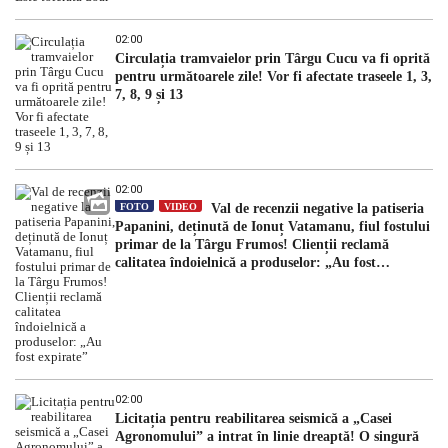
02:00
Circulația tramvaielor prin Târgu Cucu va fi oprită
pentru următoarele zile! Vor fi afectate traseele 1, 3,
7, 8, 9 și 13
02:00
FOTO
VIDEO
Val de recenzii negative la patiseria
Papanini, deținută de Ionuț Vatamanu, fiul fostului
primar de la Târgu Frumos! Clienții reclamă
calitatea îndoielnică a produselor: „Au fost
expirate”
02:00
Licitația pentru reabilitarea seismică a „Casei
Agronomului” a intrat în linie dreaptă! O singură