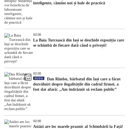
inteligente, cămine noi și hale de practică
02:00
La Baia Turcească din Iași se deschide expoziția care
se schimbă de fiecare dată când o privești!
02:00
FOTO
Dan Rîmbu, bărbatul din Iași care a făcut
dezvăluiri despre ilegalitățile din cadrul firmei, a
fost dat afară: „Am îndrăznit să reclam public”
02:00
Astăzi are loc marele praznic al Schimbării la Față!