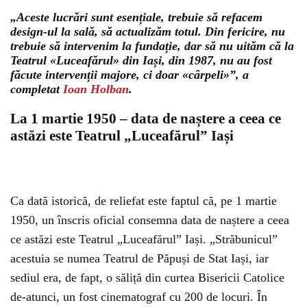
„Aceste lucrări sunt esențiale, trebuie să refacem
design-ul la sală, să actualizăm totul. Din fericire, nu
trebuie să intervenim la fundație, dar să nu uităm că la
Teatrul «Luceafărul» din Iași, din 1987, nu au fost
făcute intervenții majore, ci doar «cârpeli»”, a
completat
Ioan Holban
.
La 1 martie 1950 – data de naștere a ceea ce
astăzi este Teatrul „Luceafărul” Iași
Ca dată istorică, de reliefat este faptul că, pe 1 martie
1950, un înscris oficial consemna data de naștere a ceea
ce astăzi este Teatrul „Luceafărul” Iași. „Străbunicul”
acestuia se numea Teatrul de Păpuși de Stat Iași, iar
sediul era, de fapt, o săliță din curtea Bisericii Catolice
de-atunci, un fost cinematograf cu 200 de locuri. În