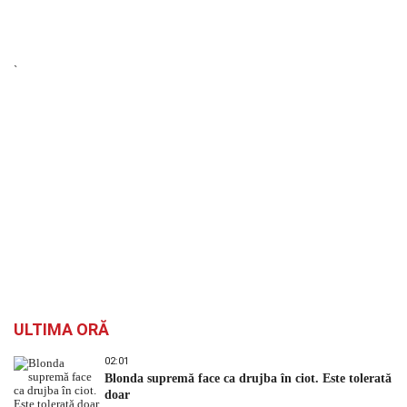
`
ULTIMA ORĂ
02:01
Blonda supremă face ca drujba în ciot. Este tolerată
doar