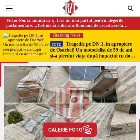
Victor Ponta anunță că își face un nou partid pentru alegerile
parlamentare: „Trebuie să eliberăm România de această sectă
globalistă”
Breaking News
Tragedie pe DN 1, în apropiere
FOTO
de Oșorhei! Un motociclist de 59 de ani
și-a pierdut viața după impactul cu două
mașini!
GALERIE FOTO
25