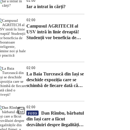
02:00
Iar a intrat în cărți?
02:00
Campusul AGRITECH al
USV intră în linie dreaptă!
Studenții vor beneficia de
laboratoare inteligente,
cămine noi și hale de practică
02:00
La Baia Turcească din Iași se
deschide expoziția care se
schimbă de fiecare dată când
o privești!
02:00
Dan Rîmbu, bărbatul
FOTO
din Iași care a făcut
dezvăluiri despre ilegalitățile