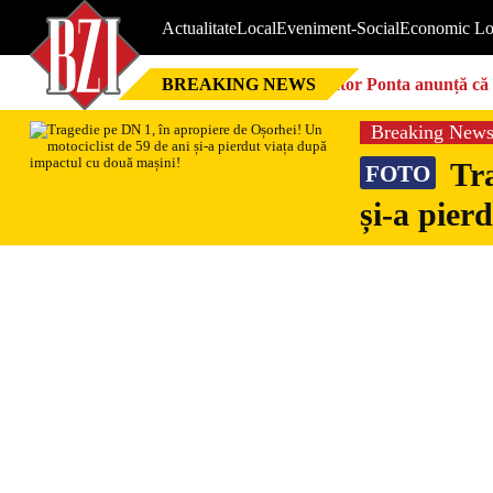
Actualitate
Local
Eveniment-Social
Economic Lo
BREAKING NEWS
Victor Ponta anunță că 
Breaking New
Tra
FOTO
și-a pier