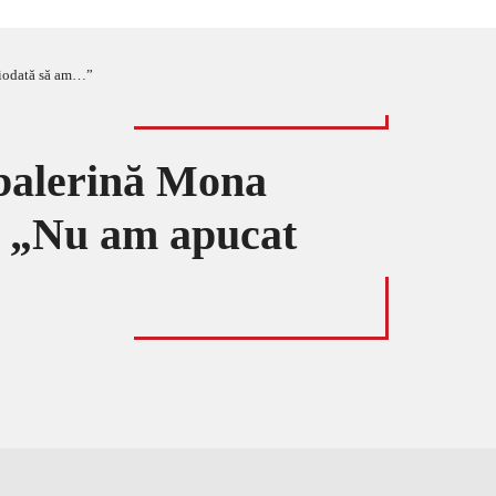
iciodată să am…”
-balerină Mona
: „Nu am apucat