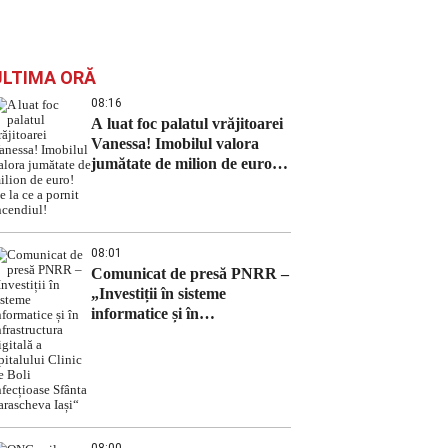
ULTIMA ORĂ
08:16
A luat foc palatul vrăjitoarei
Vanessa! Imobilul valora
jumătate de milion de euro!
De la ce a pornit incendiul!
08:01
Comunicat de presă PNRR –
„Investiții în sisteme
informatice și în
infrastructura digitală a
Spitalului Clinic de Boli
Infecțioase Sfânta
Parascheva Iași“