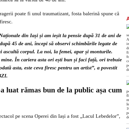
ragerii poate fi unul traumatizant, fosta balerină spune că
firesc.
aționale din Iași și am ieșit la pensie după 31 de ani de
 după 45 de ani, începi să observi schimbările legate de
i ascultă corpul. La noi, la femei, apar și monturile.
ine. În cariera asta ori ești bun și faci față, ori trebuie
odată asta, este ceva firesc pentru un artist”, a povestit
BZI.
-a luat rămas bun de la public așa cum
pectacol pe scena Operei din Iași a fost „Lacul Lebedelor”,