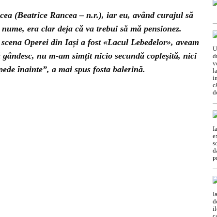
ea (Beatrice Rancea – n.r.), iar eu, având curajul să
e nume, era clar deja că va trebui să mă pensionez.
 scena Operei din Iași a fost «Lacul Lebedelor», aveam
 gândesc, nu m-am simțit nicio secundă copleșită, nici
pede înainte”, a mai spus fosta balerină.