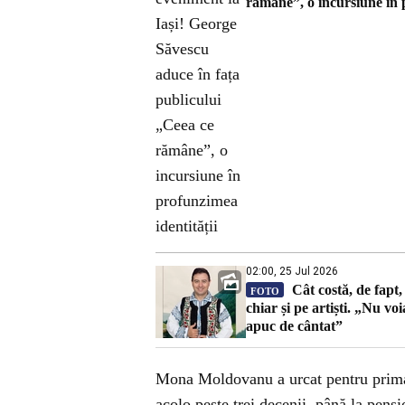
rămâne”, o incursiune în 
02:00, 25 Jul 2026
Cât costă, de fapt,
FOTO
chiar și pe artiști. „Nu vo
apuc de cântat”
Mona Moldovanu a urcat pentru prima 
acolo peste trei decenii, până la pensi