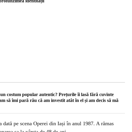
profunzimea identității
 un costum popular autentic? Prețurile îi lasă fără cuvinte
iam să îmi pară rău că am investit atât în el și am decis să mă
dată pe scena Operei din Iași în anul 1987. A rămas
onarea sa la vârsta de 48 de ani.