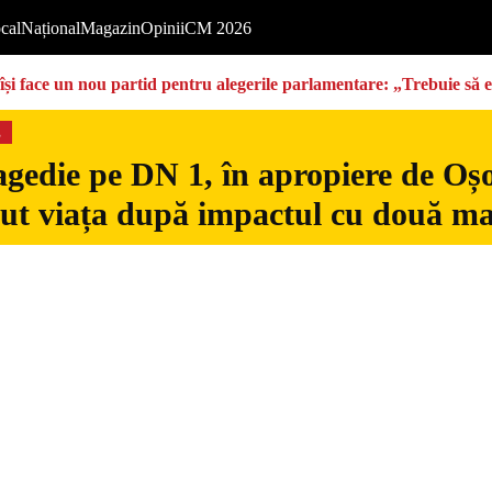
cal
Național
Magazin
Opinii
CM 2026
își face un nou partid pentru alegerile parlamentare: „Trebuie să 
s
gedie pe DN 1, în apropiere de Oșo
dut viața după impactul cu două ma