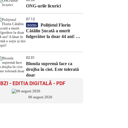
08:00
ONG-urile licurici
07:12
Polițistul Florin
FOTO
Cătălin Șucată a murit
fulgerător la doar 44 ani! A
lăsat în urmă o soție și doi
copii!
02:01
Blonda supremă face ca
drujba în ciot. Este tolerată
doar
BZI - EDITIA DIGITALĂ - PDF
06 august 2026