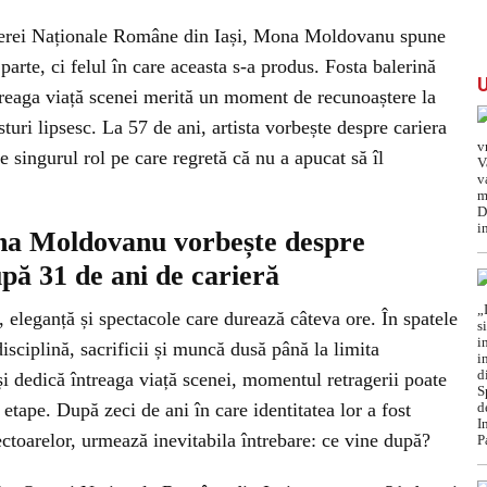
perei Naționale Române din Iași, Mona Moldovanu spune
arte, ci felul în care aceasta s-a produs. Fosta balerină
întreaga viață scenei merită un moment de recunoaștere la
sturi lipsesc. La 57 de ani, artista vorbește despre cariera
e singurul rol pe care regretă că nu a apucat să îl
na Moldovanu vorbește despre
pă 31 de ani de carieră
, eleganță și spectacole care durează câteva ore. În spatele
disciplină, sacrificii și muncă dusă până la limita
 își dedică întreaga viață scenei, momentul retragerii poate
 etape. După zeci de ani în care identitatea lor a fost
ectoarelor, urmează inevitabila întrebare: ce vine după?