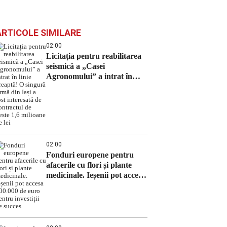
ARTICOLE SIMILARE
02:00
Licitația pentru reabilitarea
seismică a „Casei
Agronomului” a intrat în
linie dreaptă! O singură
firmă din Iași a fost
interesată de contractul de
peste 1,6 milioane de lei
02:00
Fonduri europene pentru
afacerile cu flori și plante
medicinale. Ieșenii pot accesa
100.000 de euro pentru
investiții de succes