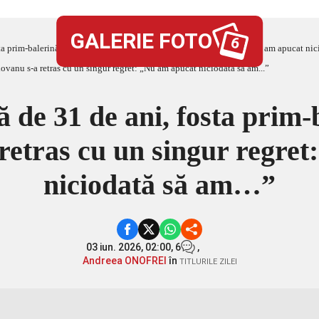
GALERIE FOTO
6
sta prim-balerină Mona Moldovanu s-a retras cu un singur regret: „Nu am apucat n
ă de 31 de ani, fosta prim
retras cu un singur regret
niciodată să am…”
03 iun. 2026, 02:00,
6
,
Andreea ONOFREI
în
TITLURILE ZILEI