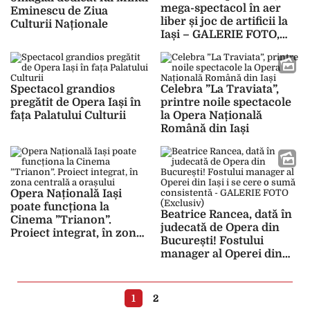
mega-spectacol în aer
Eminescu de Ziua
liber și joc de artificii la
Culturii Naționale
Iași – GALERIE FOTO,
VIDEO
Spectacol grandios
Celebra ”La Traviata”,
pregătit de Opera Iași în
printre noile spectacole
fața Palatului Culturii
la Opera Națională
Română din Iași
Opera Națională Iași
poate funcționa la
Beatrice Rancea, dată în
Cinema ”Trianon”.
judecată de Opera din
Proiect integrat, în zona
București! Fostului
centrală a orașului
manager al Operei din
Iași i se cere o sumă
consistentă – GALERIE
FOTO (Exclusiv)
1
2