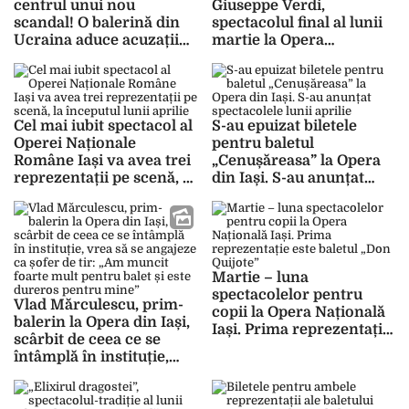
centrul unui nou
Giuseppe Verdi,
scandal! O balerină din
spectacolul final al lunii
Ucraina aduce acuzații
martie la Opera
grave: „Eu nu i-am dat
Națională Română Iași.
bani Cristinei Todi,
Cele două reprezentații
cadouri. Nu am pupat-o,
programate sunt sold out
cum fac toți ceilalți”
Cel mai iubit spectacol al
S-au epuizat biletele
Operei Naționale
pentru baletul
Române Iași va avea trei
„Cenușăreasa” la Opera
reprezentații pe scenă, la
din Iași. S-au anunțat
începutul lunii aprilie
spectacolele lunii aprilie
Martie – luna
spectacolelor pentru
Vlad Mărculescu, prim-
copii la Opera Națională
balerin la Opera din Iași,
Iași. Prima reprezentație
scârbit de ceea ce se
este baletul „Don
întâmplă în instituție,
Quijote”
vrea să se angajeze ca
șofer de tir: „Am muncit
foarte mult pentru balet