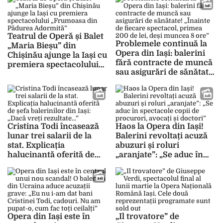
eveniment dedicat lui
Sergiu Celibidache
Teatrul de Operă și Balet
Problemele continuă la
„Maria Bieșu” din
Opera din Iași: balerini
Chișinău ajunge la Iași cu
fără contracte de muncă
premiera spectacolului
sau asigurări de sănătate!
„Frumoasa din Pădurea
„Înainte de fiecare
Adormită”
spectacol, primea 200 de
lei, deși muncea 8 ore”
Cristina Todi încasează
Haos la Opera din Iași!
lunar trei salarii de la
Balerini revoltați acuză
stat. Explicația
abuzuri și roluri
halucinantă oferită de
„aranjate”: „Se aduc în
șefa balerinilor din Iași:
spectacole copii de
„Dacă vreți rezultate…”
procurori, avocați și
doctori”
Opera din Iași este în
„Il trovatore” de