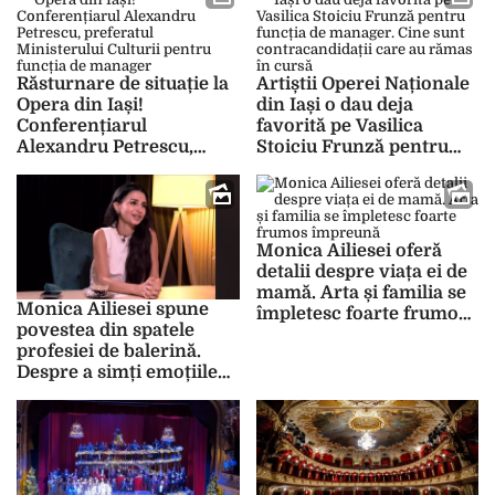
loc minorilor
din elevi minori, fapt
inacceptabil”
Răsturnare de situație la
Artiștii Operei Naționale
Opera din Iași!
din Iași o dau deja
Conferențiarul
favorită pe Vasilica
Alexandru Petrescu,
Stoiciu Frunză pentru
preferatul Ministerului
funcția de manager. Cine
Culturii pentru funcția de
sunt contracandidații
manager
care au rămas în cursă
Monica Ailiesei oferă
detalii despre viața ei de
mamă. Arta și familia se
Monica Ailiesei spune
împletesc foarte frumos
povestea din spatele
împreună
profesiei de balerină.
Despre a simți emoțiile
scenei