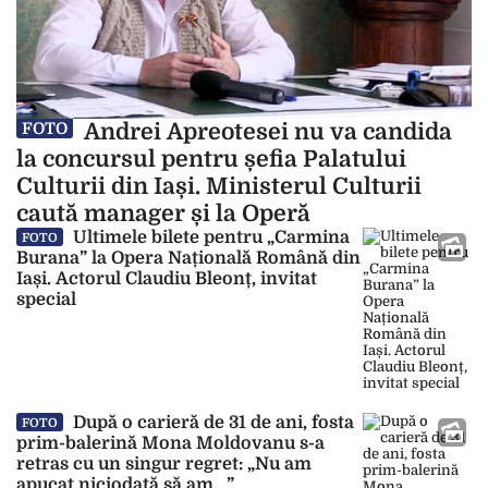
Andrei Apreotesei nu va candida
FOTO
la concursul pentru șefia Palatului
Culturii din Iași. Ministerul Culturii
caută manager și la Operă
Ultimele bilete pentru „Carmina
FOTO
Burana” la Opera Națională Română din
Iași. Actorul Claudiu Bleonț, invitat
special
După o carieră de 31 de ani, fosta
FOTO
prim-balerină Mona Moldovanu s-a
retras cu un singur regret: „Nu am
apucat niciodată să am…”