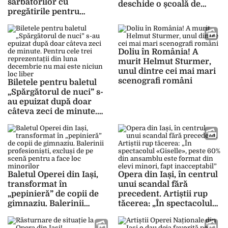
sărbătorilor cu
deschide o școală de
pregătirile pentru
muzică. Ce l-a făcut să
aniversarea de 70 de ani.
lase în urmă cariera
Copiii îi pot scrie lui Moș
internațională
Crăciun chiar de la
Operă
Doliu în România! A
murit Helmut Sturmer,
unul dintre cei mai mari
scenografi români
Biletele pentru baletul
„Spărgătorul de nuci” s-
au epuizat după doar
câteva zeci de minute.
Pentru cele trei
reprezentații din luna
decembrie nu mai este
niciun loc liber
Baletul Operei din Iași,
Opera din Iași, în centrul
transformat în
unui scandal fără
„pepinieră” de copii de
precedent. Artiștii rup
gimnaziu. Balerinii
tăcerea: „În spectacolul
profesioniști, excluși de
«Giselle», peste 60% din
pe scenă pentru a face
ansamblu este format