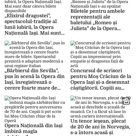
și este dureros pentru
Biletele pentru ambele
mine”
„Elixirul dragostei”,
reprezentații ale
spectacolul-tradiție al
baletului „Romeo și
lunii iubirii, la Opera
Julieta” de la Opera
Națională Iași. Mai sunt
Națională Iași s-au
doar câteva bilete
epuizat
disponibile
„Bărbierul din Sevilla”,
Concursul de scrisori
pus în scenă la Opera din
pentru Moș Crăciun de la
Iași, înregistrează o
Opera Iași și-a desemnat
cerere foarte mare de
câștigătorii. Copiii au
bilete. Spectacolul
impresionat prin
prezintă o adaptare
empatie și dragostea față
modernă a unui regizor
de artă
italian
Un tenor ieșean, plecat
Opera Națională din Iași
de 20 de ani în Norvegia,
îmbină magia
s-a întors acasă și