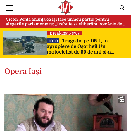
Victor Ponta anunță că își face un nou partid pentru
alegerile parlamentare: „Trebuie să eliberăm România de
această sectă globalistă”
Breaking News
Tragedie pe DN 1, în
FOTO
apropiere de Oșorhei! Un
motociclist de 59 de ani și-a
pierdut viața după impactul cu
două mașini!
Opera Iași