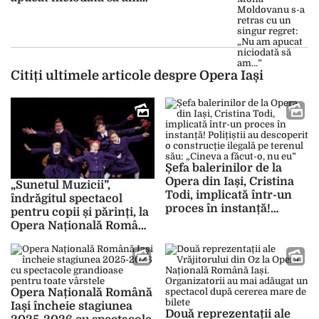
Citiți ultimele articole despre Opera Iași
Șefa balerinilor de la
Opera din Iași, Cristina
„Sunetul Muzicii”,
Todi, implicată într-un
îndrăgitul spectacol
proces în instanță!
pentru copii și părinți, la
Polițiștii au descoperit o
Opera Națională Română
construcție ilegală pe
din Iași, de Ziua Copilului
terenul său: „Cineva a
făcut-o, nu eu”
Opera Națională Română
Iași încheie stagiunea
Două reprezentații ale