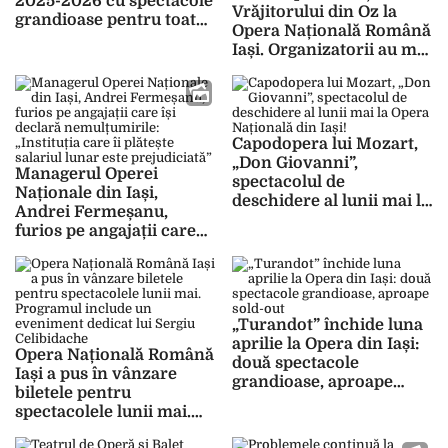
2025-2026 cu spectacole
Vrăjitorului din Oz la
grandioase pentru toate
Opera Națională Română
vârstele
Iași. Organizatorii au mai
adăugat un spectacol
după cererea mare de
bilete
Capodopera lui Mozart,
„Don Giovanni”,
Managerul Operei
spectacolul de
Naționale din Iași,
deschidere al lunii mai la
Andrei Fermeșanu,
Opera Națională din Iași!
furios pe angajații care
își declară
nemulțumirile:
„Instituția care îi plătește
salariul lunar este
„Turandot” închide luna
prejudiciată”
aprilie la Opera din Iași:
Opera Națională Română
două spectacole
Iași a pus în vânzare
grandioase, aproape
biletele pentru
sold-out
spectacolele lunii mai.
Programul include un