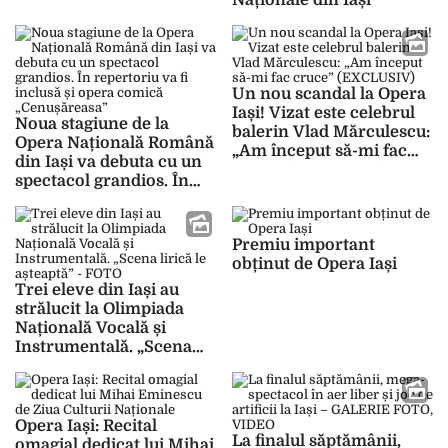
Naționale din Iași
Națională
Un nou scandal la Opera
Iași! Vizat este celebrul
Noua stagiune de la
balerin Vlad Mărculescu:
Opera Națională Română
„Am început să-mi fac
din Iași va debuta cu un
cruce” (EXCLUSIV)
spectacol grandios. În
repertoriu va fi inclusă și
opera comică
„Cenușăreasa”
Premiu important
obținut de Opera Iași
Trei eleve din Iași au
strălucit la Olimpiada
Națională Vocală și
Instrumentală. „Scena
lirică le așteaptă” – FOTO
Opera Iași: Recital
La finalul săptămânii,
omagial dedicat lui Mihai