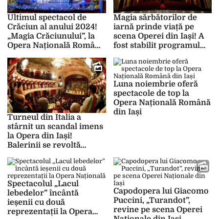
Ultimul spectacol de
Magia sărbătorilor de
Crăciun al anului 2024!
iarnă prinde viață pe
„Magia Crăciunului”, la
scena Operei din Iași! A
Opera Națională Română
fost stabilit programul
Iași
artistic pentru luna
decembrie
Luna noiembrie oferă
spectacole de top la
Opera Națională Română
din Iași
Turneul din Italia a
stârnit un scandal imens
la Opera din Iași!
Balerinii se revoltă
împotriva managerului
Andrei Fermeșanu: „Unii
au fost amenințați”
Spectacolul „Lacul
Capodopera lui Giacomo
lebedelor” încântă
Puccini, „Turandot”,
ieșenii cu două
revine pe scena Operei
reprezentații la Opera