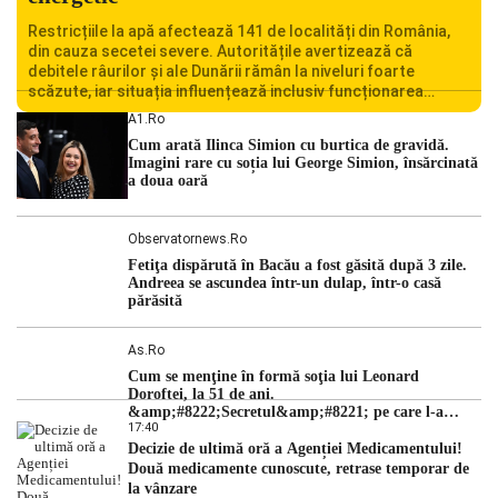
Restricțiile la apă afectează 141 de localități din România,
din cauza secetei severe. Autoritățile avertizează că
debitele râurilor și ale Dunării rămân la niveluri foarte
scăzute, iar situația influențează inclusiv funcționarea
Centralei Nucleare de la Cernavodă. România se confruntă
A1.ro
cu una dintre cele mai dificile perioade din punct de vedere
Cum arată Ilinca Simion cu burtica de gravidă.
hidrologic din ultimii ani. Lipsa […]
Imagini rare cu soția lui George Simion, însărcinată
a doua oară
Observatornews.ro
Fetiţa dispărută în Bacău a fost găsită după 3 zile.
Andreea se ascundea într-un dulap, într-o casă
părăsită
As.ro
Cum se menţine în formă soţia lui Leonard
Doroftei, la 51 de ani.
&amp;#8222;Secretul&amp;#8221; pe care l-a
17:40
dezvăluit
Decizie de ultimă oră a Agenției Medicamentului!
Două medicamente cunoscute, retrase temporar de
la vânzare