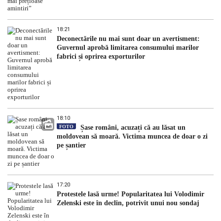
18:21
Deconectările nu mai sunt doar un avertisment:
Guvernul aprobă limitarea consumului marilor
fabrici și oprirea exporturilor
18:10
FOTO
Șase români, acuzați că au lăsat un
moldovean să moară. Victima muncea de doar o zi
pe șantier
17:20
Protestele lasă urme! Popularitatea lui Volodimir
Zelenski este în declin, potrivit unui nou sondaj