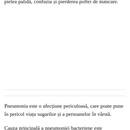
pielea palidă, confuzia și pierderea poftei de mâncare.
Pneumonia este o afecțiune periculoasă, care poate pune
în pericol viața sugarilor și a persoanelor în vârstă.
Cauza principală a pneumoniei bacteriene este