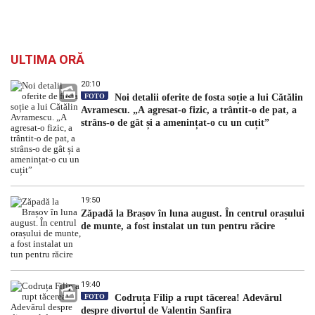
ULTIMA ORĂ
20:10
FOTO
Noi detalii oferite de fosta soție a lui Cătălin
Avramescu. „A agresat-o fizic, a trântit-o de pat, a
strâns-o de gât și a amenințat-o cu un cuțit”
19:50
Zăpadă la Brașov în luna august. În centrul orașului
de munte, a fost instalat un tun pentru răcire
19:40
FOTO
Codruța Filip a rupt tăcerea! Adevărul
despre divorțul de Valentin Sanfira