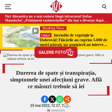
Nici Alexandra nu a mai rezistat lângă infractorul Ștefan
Manolache! „Prințișorul taximetriștilor” din Iași a divorţat după
doi ani de căsnicie
Breaking News
Incendiu de vegetație la
VIDEO
Dobrovăț! Flăcările au cuprins 5.000 de
metri pătrați, iar pompierii au intervenit
de urgență
GALERIE FOTO
5
Durerea de spate și transpirația,
simptomele unei afecțiuni grave. Află
ce măsuri trebuie să iei
25 mai 2022, 12:27,
1
,
în
SANATATE