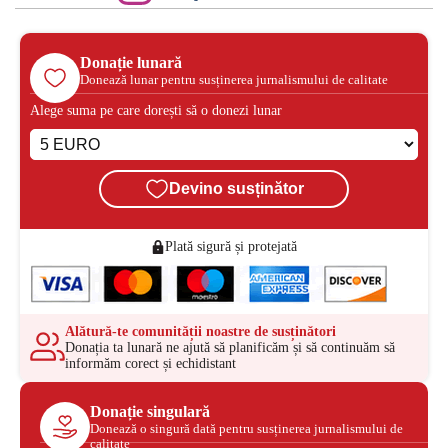
Donație lunară
Donează lunar pentru susținerea jurnalismului de calitate
Alege suma pe care dorești să o donezi lunar
Devino susținător
Plată sigură și protejată
Alătură-te comunității noastre de susținători
Donația ta lunară ne ajută să planificăm și să continuăm să
informăm corect și echidistant
Donație singulară
Donează o singură dată pentru susținerea jurnalismului de
calitate