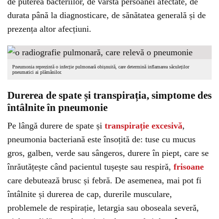
de puterea bacteriilor, de vârsta persoanei afectate, de
durata până la diagnosticare, de sănătatea generală și de
prezența altor afecțiuni.
Pneumonia reprezintă o infecție pulmonară obișnuită, care determină inflamarea săculeților
pneumatici ai plămânilor.
Durerea de spate și transpirația, simptome des
întâlnite în pneumonie
Pe lângă durere de spate și
transpirație excesivă
,
pneumonia bacteriană este însoțită de: tuse cu mucus
gros, galben, verde sau sângeros, durere în piept, care se
înrăutățește când pacientul tușește sau respiră,
frisoane
care debutează brusc și febră. De asemenea, mai pot fi
întâlnite și durerea de cap, durerile musculare,
problemele de respirație, letargia sau oboseala severă,