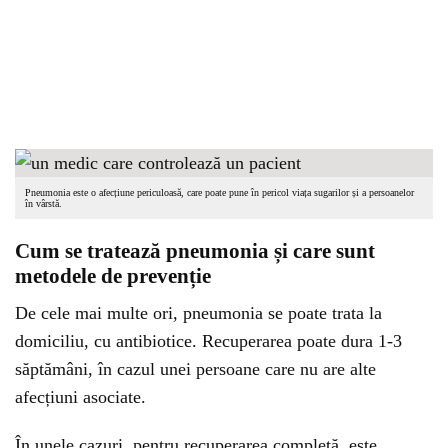
Pneumonia este o afecțiune periculoasă, care poate pune în pericol viața sugarilor și a persoanelor
în vârstă.
Cum se tratează pneumonia și care sunt
metodele de prevenție
De cele mai multe ori, pneumonia se poate trata la
domiciliu, cu antibiotice. Recuperarea poate dura 1-3
săptămâni, în cazul unei persoane care nu are alte
afecțiuni asociate.
În unele cazuri, pentru recuperarea completă, este