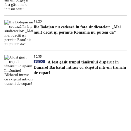
12:20
Ilie Bolojan nu cedează în fața sindicatelor: „Mai
mult decât își permite România nu putem da”
10:35
FOTO
A fost găsit trupul tânărului dispărut în
Dunăre! Bărbatul intrase cu skijetul într-un trunchi
de copac!