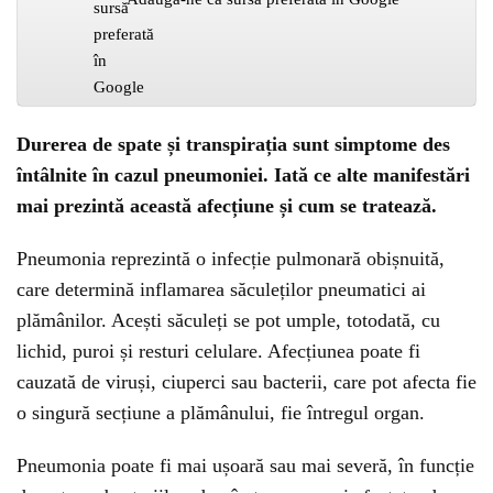
Durerea de spate și transpirația sunt simptome des
întâlnite în cazul pneumoniei. Iată ce alte manifestări
mai prezintă această afecțiune și cum se tratează.
Pneumonia reprezintă o infecție pulmonară obișnuită,
care determină inflamarea săculeților pneumatici ai
plămânilor. Acești săculeți se pot umple, totodată, cu
lichid, puroi și resturi celulare. Afecțiunea poate fi
cauzată de viruși, ciuperci sau bacterii, care pot afecta fie
o singură secțiune a plămânului, fie întregul organ.
Pneumonia poate fi mai ușoară sau mai severă, în funcție