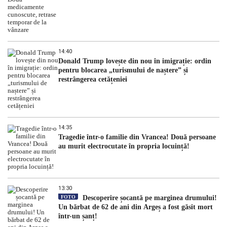
14:40
Donald Trump lovește din nou în imigrație: ordin
pentru blocarea „turismului de naștere” și
restrângerea cetățeniei
14:35
Tragedie într-o familie din Vrancea! Două persoane
au murit electrocutate în propria locuință!
13:30
FOTO
Descoperire șocantă pe marginea drumului!
Un bărbat de 62 de ani din Argeș a fost găsit mort
într-un șanț!