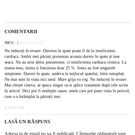
COMENTARII
NICU
12:39, 25.05.2022
Nu induceți în eroare. Durerea în spate poate fi de la insuficienta
cardiaca. Ambii mei părinți prezentau aceasta durere în spate și tuse
seaca. Nu au avut deloc pneumonie, ci insuficienta cardiaca cronica. La
mama mea, inima ii funcționa doar 25 %. Astea au fost singurele
simptome. Durere în spate, undeva la mijlocul spatelui, între omoplați.
Nu mai sunt în viata nici unul. Mare grija va rog. Nu induceți în eroare.
Mai citește cineva, se apuca singur sa-si aplice tratament după cele scrise
în articol. Deci pot fi multiple cauze, unele care pot pune viata în pericol,
cum s-a întâmplat la părinții mei.
RĂSPUNDE
LASĂ UN RĂSPUNS
Adresa ta de email nu va fi publicată.
Câmpurile obligatorii sunt