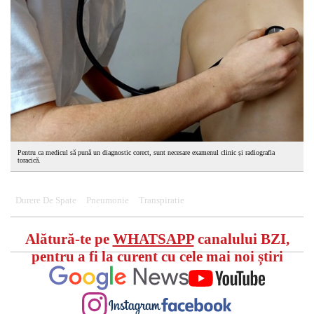
Pentru ca medicul să pună un diagnostic corect, sunt necesare examenul clinic și radiografia
toracică.
Durere De Spate
Pneumonie
Transpiratie
Alătură-te pe
WHATSAPP
canalului BZI,
pentru a fi la curent cu cele mai noi știri