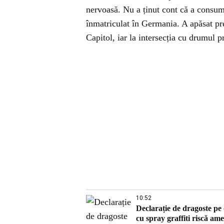
nervoasă. Nu a ținut cont că a consum
înmatriculat în Germania. A apăsat pre
Capitol, iar la intersecția cu drumul p
10:52
Declarație de dragoste pe
cu spray graffiti riscă am