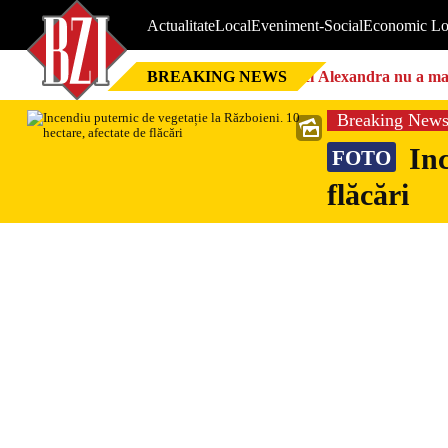
Actualitate
Local
Eveniment-Social
Economic Lo
BREAKING NEWS
Nici Alexandra nu a mai 
Breaking New
Inc
FOTO
flăcări