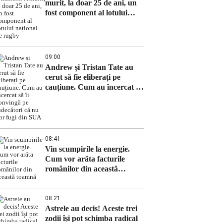
murit, la doar 25 de ani, un
fost component al lotului
național de rugby
09:00
Andrew și Tristan Tate au
cerut să fie eliberați pe
cauțiune. Cum au încercat să
îi convingă pe judecători că
nu vor fugi din SUA
08:41
Vin scumpirile la energie.
Cum vor arăta facturile
românilor din această
toamnă
08:21
Astrele au decis! Aceste trei
zodii își pot schimba radical