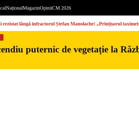
cal
Național
Magazin
Opinii
CM 2026
rezistat lângă infractorul Ștefan Manolache! „Prințișorul taximetri
s
endiu puternic de vegetație la Războ