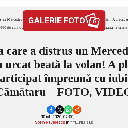
GALERIE FOTO
rcedes de peste 100.000 de euro după ce s-a urcat beată la volan! A plecat supărată de la nunta la car
6
 care a distrus un Merced
 urcat beată la volan! A p
articipat împreună cu iubitul
Cămătaru – FOTO, VIDE
30 iul. 2020, 02:00,
Sorin Pavelescu
în
TITLURILE ZILEI