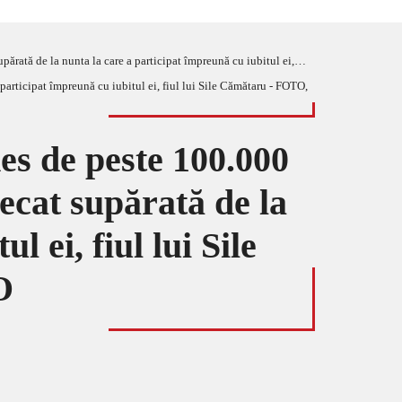
e a participat împreună cu iubitul ei, fiul lui Sile Cămătaru – FOTO, VIDEO
es de peste 100.000
lecat supărată de la
 ei, fiul lui Sile
O