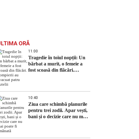
ULTIMA ORĂ
11:00
Tragedie în toiul nopții: Un
bărbat a murit, o femeie a
fost scoasă din flăcări.
Pompierii au evacuat patru
butelii
10:40
Ziua care schimbă planurile
pentru trei zodii. Apar vești,
bani și o decizie care nu mai
poate fi amânată