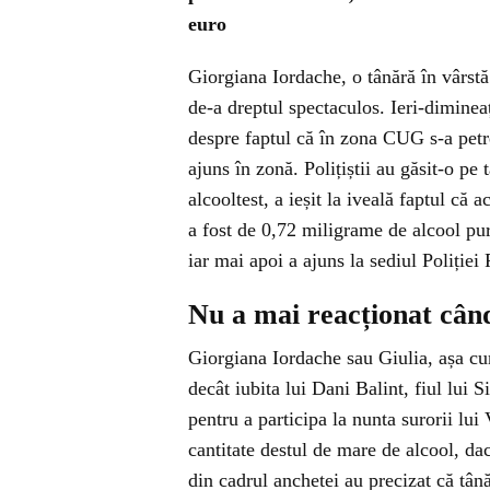
euro
Giorgiana Iordache, o tânără în vârstă
de-a dreptul spectaculos. Ieri-dimineață
despre faptul că în zona CUG s-a petre
ajuns în zonă. Polițiștii au găsit-o pe
alcooltest, a ieșit la iveală faptul că 
a fost de 0,72 miligrame de alcool pur
iar mai apoi a ajuns la sediul Poliției
Nu a mai reacționat când
Giorgiana Iordache sau Giulia, așa cum
decât iubita lui Dani Balint, fiul lui
pentru a participa la nunta surorii lu
cantitate destul de mare de alcool, da
din cadrul anchetei au precizat că tânăr