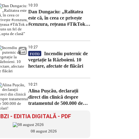
10:33
Dan Dungaciu: „Ralitatea
este că, în ceea ce privește
#cenzura, rețeaua #TikTok a
ajuns un fel de „Lupta de
clasă”
10:27
Incendiu puternic de
FOTO
vegetație la Războieni. 10
hectare, afectate de flăcări
10:21
Alina Pușcău, declarații
direct din clinică despre
tratamentul de 500.000 de
dolari!
BZI - EDITIA DIGITALĂ - PDF
08 august 2026