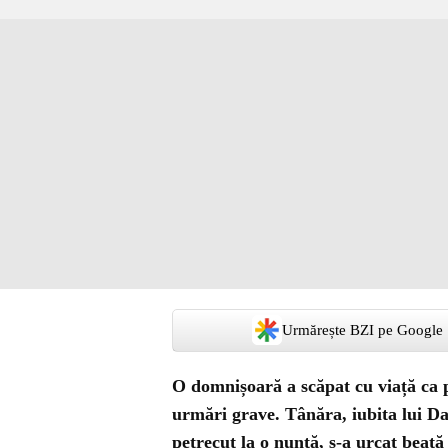
Urmărește BZI pe Google
O domnișoară a scăpat cu viață ca p
urmări grave. Tânăra, iubita lui Da
petrecut la o nuntă, s-a urcat beată