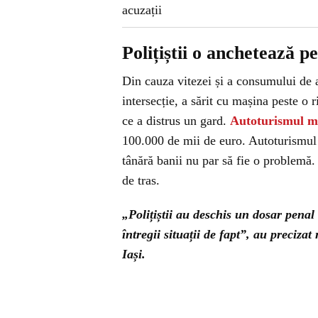
Polițiștii o anchetează p
Din cauza vitezei și a consumului de a
intersecție, a sărit cu mașina peste o 
ce a distrus un gard.
Autoturismul m
100.000 de mii de euro. Autoturismul a
tânără banii nu par să fie o problemă.
de tras.
„Polițiștii au deschis un dosar penal 
întregii situații de fapt”, au preciza
Iași.