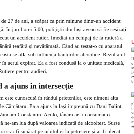
 de 27 de ani, a scăpat ca prin minune dintr-un accident
, în jurul orei 5:00, polițiștii din Iași aveau să fie sesizați
cut un accident rutier. Imediat un echipaj de la rutieră a
 tânără teafără și nevătămată. Când au testat-o cu aparatul
aceasta se afla sub influența băuturilor alcoolice. Rezultatul
 în aerul expirat. Ea a fost condusă la o unitate medicală,
 Rutiere pentru audieri.
 a ajuns în intersecție
 este cunoscută în rândul prietenilor, este nimeni alta
 Sile Cămătaru. Ea a ajuns la Iași împreună cu Dani Balint
i Vandam Constantin. Acolo, tânăra ar fi consumat o
că ne-am lua după valoarea indicată de alcooltest. Surse
a s-ar fi supărat pe iubitul ei la petrecere și ar fi plecat