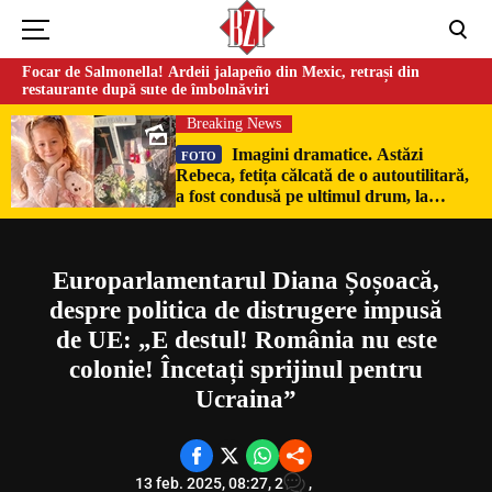
Focar de Salmonella! Ardeii jalapeño din Mexic, retrași din
restaurante după sute de îmbolnăviri
Breaking News
Imagini dramatice. Astăzi
FOTO
Rebeca, fetița călcată de o autoutilitară,
Could not play video.
a fost condusă pe ultimul drum, la
Poduri. În sicriul alb al micuței au fost
There was a problem trying to load the video.
puși pumni de bani și jucării –
Error code: html5_video:4
EXCLUSIV
Europarlamentarul Diana Șoșoacă,
despre politica de distrugere impusă
de UE: „E destul! România nu este
colonie! Încetați sprijinul pentru
Ucraina”
13 feb. 2025, 08:27,
2
,