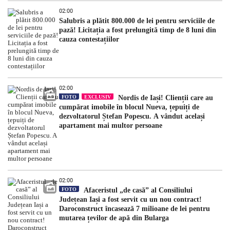
02:00
Salubris a plătit 800.000 de lei pentru serviciile de
pază! Licitația a fost prelungită timp de 8 luni din
cauza contestațiilor
02:00
FOTO
EXCLUSIV
Nordis de Iași! Clienții care au
cumpărat imobile în blocul Nueva, țepuiți de
dezvoltatorul Ștefan Popescu. A vândut același
apartament mai multor persoane
02:00
FOTO
Afaceristul „de casă” al Consiliului
Județean Iași a fost servit cu un nou contract!
Daroconstruct încasează 7 milioane de lei pentru
mutarea țevilor de apă din Bularga