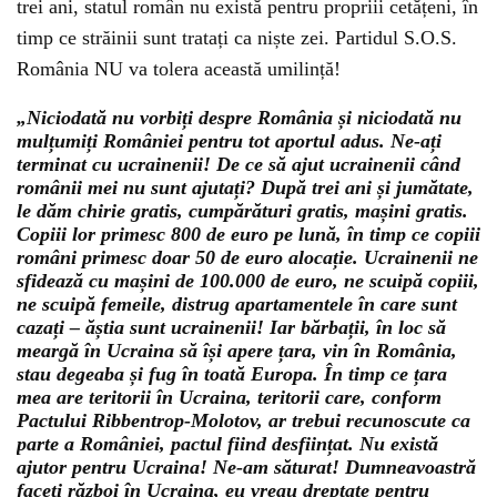
trei ani, statul român nu există pentru propriii cetățeni, în
timp ce străinii sunt tratați ca niște zei. Partidul S.O.S.
România NU va tolera această umilință!
„Niciodată nu vorbiți despre România și niciodată nu
mulțumiți României pentru tot aportul adus. Ne-ați
terminat cu ucrainenii! De ce să ajut ucrainenii când
românii mei nu sunt ajutați? După trei ani și jumătate,
le dăm chirie gratis, cumpărături gratis, mașini gratis.
Copiii lor primesc 800 de euro pe lună, în timp ce copiii
români primesc doar 50 de euro alocație. Ucrainenii ne
sfidează cu mașini de 100.000 de euro, ne scuipă copiii,
ne scuipă femeile, distrug apartamentele în care sunt
cazați – ăștia sunt ucrainenii! Iar bărbații, în loc să
meargă în Ucraina să își apere țara, vin în România,
stau degeaba și fug în toată Europa. În timp ce țara
mea are teritorii în Ucraina, teritorii care, conform
Pactului Ribbentrop-Molotov, ar trebui recunoscute ca
parte a României, pactul fiind desființat. Nu există
ajutor pentru Ucraina! Ne-am săturat! Dumneavoastră
faceți război în Ucraina, eu vreau dreptate pentru