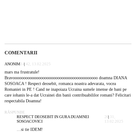
COMENTARII
ANONIM
14:42, 13.02.2025
mars ma frustratule!
Bravoooooooooooooooooooooooooooooooooooooooo doamna DIANA
SOSOACA ! Respect deosebit, romanca noastra adevarata, vocea
Romaniei in PE ! Cand ne inapoiaza Ucraina sumele imense de bani pe
care iohanis le-a dat Ucrainei din banii contribuabililor romani? Felicitari
respectabila Doamna!
RĂSPUNDE
RESPECT DEOSEBIT IN GURA DUAMNEI
20:31,
SOSOACOVICI
13.02.2025
…si tie IDEM!