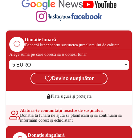
Donație lunară
Donează lunar pentru susținerea jurnalismului de calitate
Alege suma pe care dorești să o donezi lunar
Devino susținător
Plată sigură și protejată
Alătură-te comunității noastre de susținători
Donația ta lunară ne ajută să planificăm și să continuăm să
informăm corect și echidistant
Donație singulară