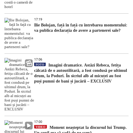
17:19
Ilie Bolojan, față în față cu întrebarea momentului:
va publica declarația de avere a partenerei sale?
17:06
FOTO
Imagini dramatice. Astăzi Rebeca, fetița
călcată de o autoutilitară, a fost condusă pe ultimul
drum, la Poduri. În sicriul alb al micuței au fost
puși pumni de bani și jucării – EXCLUSIV
17:00
VIDEO
Moment neașteptat la discursul lui Trump.
Un copil era să cadă de pe scenă