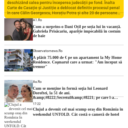
deschizând calea pentru începerea judecății pe fond. Înalta
Curte de Casație și Justiție a deblocat definitiv procesul penal
în care Călin Georgescu, Horațiu Potra și alte 20 de persoane
sunt acuzați de acțiuni îndreptate împotriva ordinii
A1.ro
constituționale. În ședința din camera preliminară, judecătorii
Cum a surprins-o Dani Oțil pe soția lui în vacanță.
de la instanța supremă au […]
Gabriela Prisăcariu, apariție impecabilă în costum
de baie
Observatornews.ro
A plătit 75.000 de € pe un apartament la My Home
Residence. Coşmarul care a urmat: "Am început să
tremur"
As.ro
Cum se menţine în formă soţia lui Leonard
Doroftei, la 51 de ani.
&amp;#8222;Secretul&amp;#8221; pe care l-a
dezvăluit
17:22
Clujul a devenit cel mai scump oraș din România în
weekendul UNTOLD. Cât costă o cameră de hotel