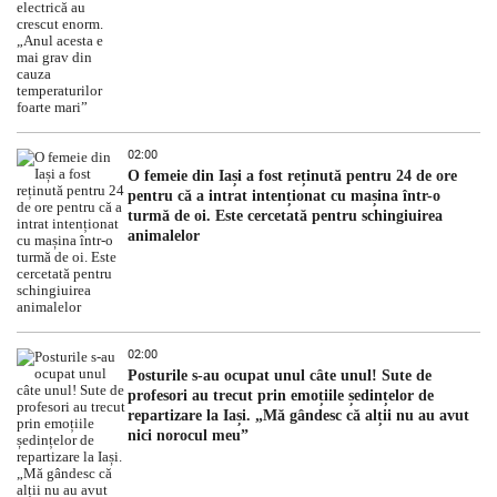
02:00
O femeie din Iași a fost reținută pentru 24 de ore
pentru că a intrat intenționat cu mașina într-o
turmă de oi. Este cercetată pentru schingiuirea
animalelor
02:00
Posturile s-au ocupat unul câte unul! Sute de
profesori au trecut prin emoțiile ședințelor de
repartizare la Iași. „Mă gândesc că alții nu au avut
nici norocul meu”