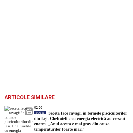
ARTICOLE SIMILARE
02:00
FOTO
Seceta face ravagii în fermele piscicultorilor
din Iași. Cheltuielile cu energia electrică au crescut
enorm. „Anul acesta e mai grav din cauza
temperaturilor foarte mari”