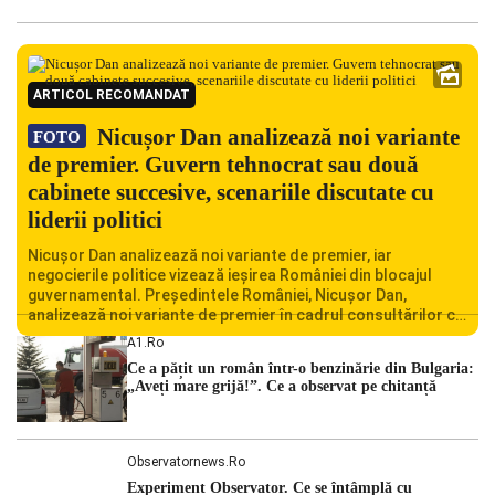
ARTICOL RECOMANDAT
Nicușor Dan analizează noi variante
FOTO
de premier. Guvern tehnocrat sau două
cabinete succesive, scenariile discutate cu
liderii politici
Nicușor Dan analizează noi variante de premier, iar
negocierile politice vizează ieșirea României din blocajul
guvernamental. Președintele României, Nicușor Dan,
analizează noi variante de premier în cadrul consultărilor cu
liderii politici. Ciprian Ciucu vorbește despre scenariul unui
A1.ro
guvern tehnocrat și despre posibilitatea a două cabinete
Ce a pățit un român într-o benzinărie din Bulgaria:
succesive. Nicușor Dan analizează noi variante de premier
„Aveți mare grijă!”. Ce a observat pe chitanță
România traversează […]
Observatornews.ro
Experiment Observator. Ce se întâmplă cu