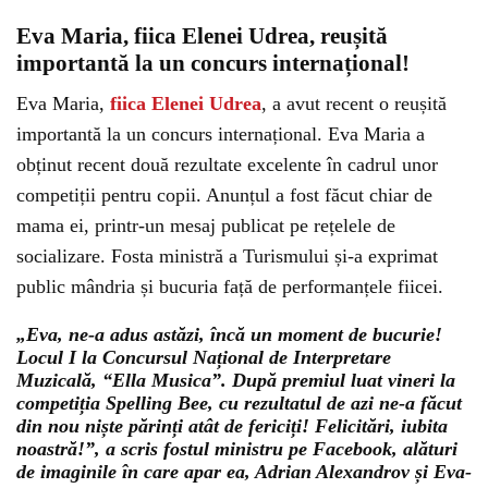
Eva Maria, fiica Elenei Udrea, reușită
importantă la un concurs internațional!
Eva Maria,
fiica Elenei Udrea
, a avut recent o reușită
importantă la un concurs internațional. Eva Maria a
obținut recent două rezultate excelente în cadrul unor
competiții pentru copii. Anunțul a fost făcut chiar de
mama ei, printr-un mesaj publicat pe rețelele de
socializare. Fosta ministră a Turismului și-a exprimat
public mândria și bucuria față de performanțele fiicei.
„Eva, ne-a adus astăzi, încă un moment de bucurie!
Locul I la Concursul Național de Interpretare
Muzicală, “Ella Musica”. După premiul luat vineri la
competiția Spelling Bee, cu rezultatul de azi ne-a făcut
din nou niște părinți atât de fericiți! Felicitări, iubita
noastră!”, a scris fostul ministru pe Facebook, alături
de imaginile în care apar ea, Adrian Alexandrov și Eva-