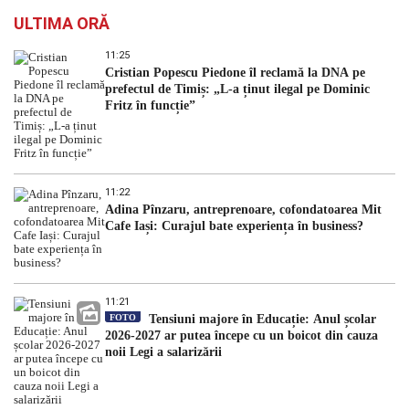
ULTIMA ORĂ
11:25
Cristian Popescu Piedone îl reclamă la DNA pe
prefectul de Timiș: „L-a ținut ilegal pe Dominic
Fritz în funcție”
11:22
Adina Pînzaru, antreprenoare, cofondatoarea Mit
Cafe Iași: Curajul bate experiența în business?
11:21
FOTO
Tensiuni majore în Educație: Anul școlar
2026-2027 ar putea începe cu un boicot din cauza
noii Legi a salarizării