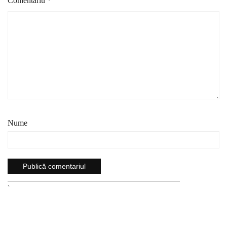
Comentariu
*
Nume
`