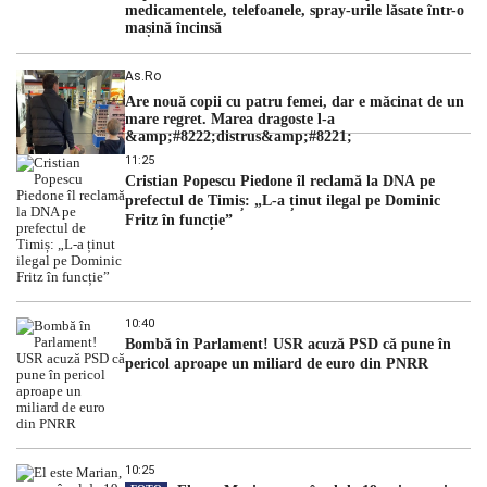
medicamentele, telefoanele, spray-urile lăsate într-o
mașină încinsă
As.ro
Are nouă copii cu patru femei, dar e măcinat de un
mare regret. Marea dragoste l-a
&amp;#8222;distrus&amp;#8221;
11:25
Cristian Popescu Piedone îl reclamă la DNA pe
prefectul de Timiș: „L-a ținut ilegal pe Dominic
Fritz în funcție”
10:40
Bombă în Parlament! USR acuză PSD că pune în
pericol aproape un miliard de euro din PNRR
10:25