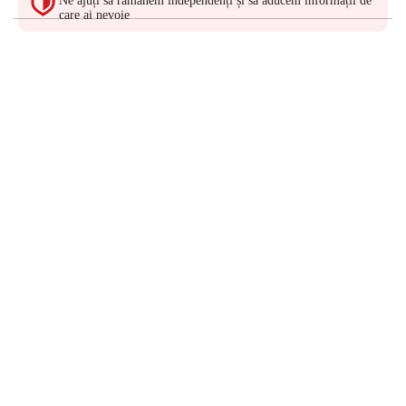
Ne ajuți să rămânem independenți și să aducem informații de
care ai nevoie