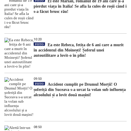
FOTO
El este Marian, românul de 19 ani care și-a
pierdut viața în Italia! Se afla la cules de roșii când i
s-a făcut brusc rău!
10:20
FOTO
Ea este Rebeca, fetița de 6 ani care a murit
în accidentul din Moinești! Șoferul unei
autoutilitare a lovit-o în plin!
09:50
FOTO
Accident cumplit pe Drumul Morții! O
șoferiță din Suceava s-a urcat la volan sub influența
alcoolului și a lovit două mașini!
08:50