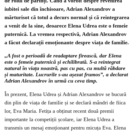
de rolul de părinți. Când a vorbit despre revenirea
iubitei sale din închisoare, Adrian Alexandrov a
mărturisot că totul a decurs normal și că reintegrarea
a venit de la sine, deoarece Elena Udrea este o femeie
puternică. La vremea respectivă, Adrian Alexandrov
a făcut declarații emoționante despre viața de familie.
„A fost o perioadă de readaptare firească, dar Elena
este o femeie puternică și echilibrată. S-a reintegrat
natural în viața noastră, pas cu pas, cu multă răbdare
și maturitate. Lucrurile s-au așezat frumos”, a declarat
Adrian Alexandrov în urmă cu ceva timp.
În prezent, Elena Udrea și Adrian Alexandrov se bucură
din plin de viața de familie și se declară mândri de fiica
lor, Eva Maria. Fetița a obținut recent două premii
importante la competiții școlare, iar Elena Udrea a
transmis un mesaj emoționant pentru micuța Eva. Elena