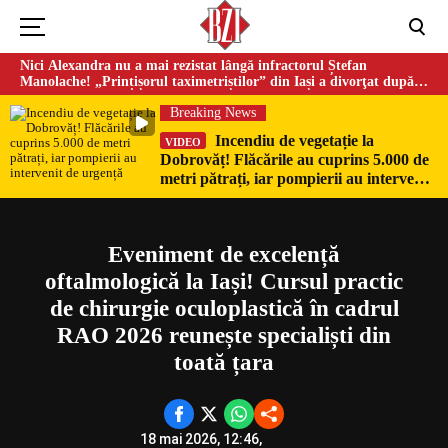
Nici Alexandra nu a mai rezistat lângă infractorul Ștefan
Manolache! „Prințișorul taximetriștilor” din Iași a divorţat după
doi ani de căsnicie
Breaking News
Incendiu de vegetație la
VIDEO
Dobrovăț! Flăcările au cuprins 5.000 de
Could not play video.
metri pătrați, iar pompierii au intervenit
There was a problem trying to load the video.
de urgență
Error code: html5_video:4
Eveniment de excelență
oftalmologică la Iași! Cursul practic
de chirurgie oculoplastică în cadrul
RAO 2026 reunește specialiști din
toată țara
18 mai 2026, 12:46,