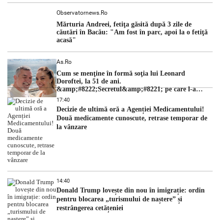
Observatornews.ro
Mărturia Andreei, fetiţa găsită după 3 zile de
căutări în Bacău: "Am fost în parc, apoi la o fetiţă
acasă"
As.ro
Cum se menţine în formă soţia lui Leonard
Doroftei, la 51 de ani.
&amp;#8222;Secretul&amp;#8221; pe care l-a
dezvăluit
17:40
Decizie de ultimă oră a Agenției Medicamentului!
Două medicamente cunoscute, retrase temporar de
la vânzare
14:40
Donald Trump lovește din nou în imigrație: ordin
pentru blocarea „turismului de naștere” și
restrângerea cetățeniei