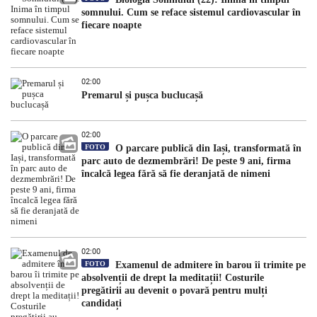
somnului. Cum se reface sistemul cardiovascular în
fiecare noapte
02:00
Premarul și pușca buclucașă
02:00
FOTO
O parcare publică din Iași, transformată în
parc auto de dezmembrări! De peste 9 ani, firma
încalcă legea fără să fie deranjată de nimeni
02:00
FOTO
Examenul de admitere în barou îi trimite pe
absolvenții de drept la meditații! Costurile
pregătirii au devenit o povară pentru mulți
candidați