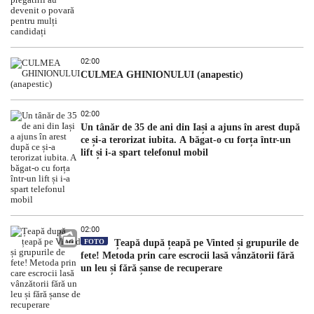
02:00
CULMEA GHINIONULUI (anapestic)
02:00
Un tânăr de 35 de ani din Iași a ajuns în arest după
ce și-a terorizat iubita. A băgat-o cu forța într-un
lift și i-a spart telefonul mobil
02:00
FOTO
Țeapă după țeapă pe Vinted și grupurile de
fete! Metoda prin care escrocii lasă vânzătorii fără
un leu și fără șanse de recuperare