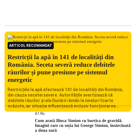
ARTICOL RECOMANDAT
Restricții la apă în 141 de localități din
România. Seceta severă reduce debitele
râurilor și pune presiune pe sistemul
energetic
Restricțiile la apă afectează 141 de localități din România,
din cauza secetei severe. Autoritățile avertizează că
debitele râurilor și ale Dunării rămân la niveluri foarte
scăzute, iar situația influențează inclusiv funcționarea
Centralei Nucleare de la Cernavodă. România se confruntă
A1.ro
cu una dintre cele mai dificile perioade din punct de vedere
Cum arată Ilinca Simion cu burtica de gravidă.
hidrologic din ultimii ani. Lipsa […]
Imagini rare cu soția lui George Simion, însărcinată
a doua oară