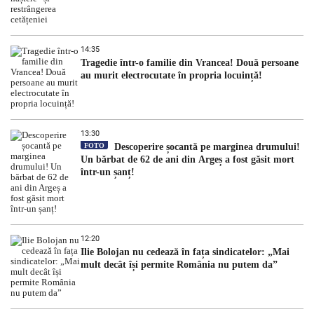
14:35
Tragedie într-o familie din Vrancea! Două persoane
au murit electrocutate în propria locuință!
13:30
FOTO
Descoperire șocantă pe marginea drumului!
Un bărbat de 62 de ani din Argeș a fost găsit mort
într-un șanț!
12:20
Ilie Bolojan nu cedează în fața sindicatelor: „Mai
mult decât își permite România nu putem da”