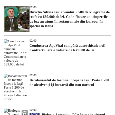
02:00
Direcția Silvică Iași a vândut 5.500 de kilograme de
trufe cu 660.000 de lei. Ca în fiecare an, ciupercile
de lux au ajuns în restaurantele din Europa, în
special în Italia
02:00
Conducerea ApaVital cumpără autovehicule noi!
Contractul are o valoare de 639.000 de lei
02:00
Bacalaureatul de toamnă începe la Iași! Peste 1.200
de absolvenți își încearcă din nou norocul
02:00
FOTO
Biologia Somnului (22): Inima în timpul