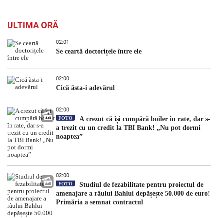
ULTIMA ORĂ
02:01
Se ceartă doctorițele între ele
02:00
Cică ăsta-i adevărul
02:00
FOTO
A crezut că își cumpără boiler în rate, dar s-
a trezit cu un credit la TBI Bank! „Nu pot dormi
noaptea”
02:00
FOTO
Studiul de fezabilitate pentru proiectul de
amenajare a râului Bahlui depășește 50.000 de euro!
Primăria a semnat contractul