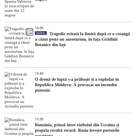
16:09
FOTO
Tragedie evitată la limită după ce o creangă
a căzut peste un autoturism, în fața Grădinii
Botanice din Iași
15:40
O dronă de luptă s-a prăbușit și a explodat în
Republica Moldova: A provocat un incendiu
puternic
15:20
România, prinsă între războiul din Ucraina și
propria recoltă record. Rusia lovește porturile
ucrainene