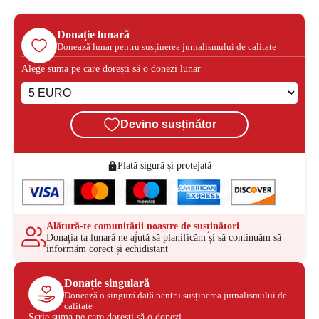
Donație lunară
Donează lunar pentru susținerea jurnalismului de calitate
Alege suma pe care dorești să o donezi lunar
Devino susținător
Plată sigură și protejată
Alătură-te comunității noastre de susținători
Donația ta lunară ne ajută să planificăm și să continuăm să
informăm corect și echidistant
Donație singulară
Donează o singură dată pentru susținerea jurnalismului de
calitate
Scrie suma pe care dorești să o donezi