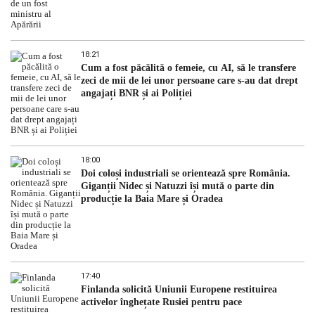
18:21
Cum a fost păcălită o femeie, cu AI, să le transfere
zeci de mii de lei unor persoane care s-au dat drept
angajați BNR și ai Poliției
18:00
Doi coloși industriali se orientează spre România.
Giganții Nidec și Natuzzi își mută o parte din
producție la Baia Mare și Oradea
17:40
Finlanda solicită Uniunii Europene restituirea
activelor înghețate Rusiei pentru pace