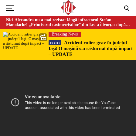
Nici Alexandra nu a mai rezistat lângă infractorul Ștefan
Manolache! „Prințișorul taximetriștilor” din Iași a divorţat după
doi ani de căsnicie
Breaking News
Accident rutier grav în județul
FOTO
Iași! O mașină s-a răsturnat după impact
– UPDATE