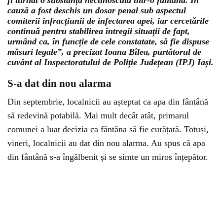
cauză a fost deschis un dosar penal sub aspectul
comiterii infracțiunii de infectarea apei, iar cercetările
continuă pentru stabilirea întregii situații de fapt,
urmând ca, în funcție de cele constatate, să fie dispuse
măsuri legale”, a precizat Ioana Bîlea, purtătorul de
cuvânt al Inspectoratului de Poliție Județean (IPJ) Iași.
S-a dat din nou alarma
Din septembrie, localnicii au așteptat ca apa din fântână
să redevină potabilă. Mai mult decât atât, primarul
comunei a luat decizia ca făntâna să fie curățată. Totuși,
vineri, localnicii au dat din nou alarma. Au spus că apa
din fântână s-a îngălbenit și se simte un miros înțepător.