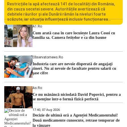
Restricțiile la apă afectează 141 de localități din România,
din cauza secetei severe. Autoritățile avertizează că
debitele râurilor și ale Dunării rămân la niveluri foarte
scăzute, iar situația influențează inclusiv funcționarea
Centralei Nucleare de la Cernavodă. România se confruntă
A1.ro
cu una dintre cele mai dificile perioade din punct de vedere
Cum arată casa în care locuiește Laura Cosoi cu
hidrologic din ultimii ani. Lipsa […]
familia sa. Camera fetițelor e ca din basme
Observatornews.ro
Industria care are nevoie disperată de angajaţi
tineri. Nu ai nevoie de facultate pentru salarii cu
şase cifre
As.ro
Ce nu mănâncă niciodată David Popovici, pentru a
se menţine într-o formă fizică perfectă
17:40, 07 Aug 2026
Decizie de ultimă oră a Agenției Medicamentului!
Două medicamente cunoscute, retrase temporar de
la vânzare