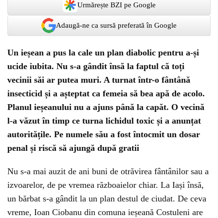
Urmărește BZI pe Google
Adaugă-ne ca sursă preferată în Google
Un ieșean a pus la cale un plan diabolic pentru a-și
ucide iubita. Nu s-a gândit însă la faptul că toți
vecinii săi ar putea muri. A turnat într-o fântână
insecticid și a așteptat ca femeia să bea apă de acolo.
Planul ieșeanului nu a ajuns până la capăt. O vecină
l-a văzut în timp ce turna lichidul toxic și a anunțat
autoritățile. Pe numele său a fost întocmit un dosar
penal și riscă să ajungă după gratii
Nu s-a mai auzit de ani buni de otrăvirea fântânilor sau a
izvoarelor, de pe vremea războaielor chiar. La Iași însă,
un bărbat s-a gândit la un plan destul de ciudat. De ceva
vreme, Ioan Ciobanu din comuna ieșeană Costuleni are