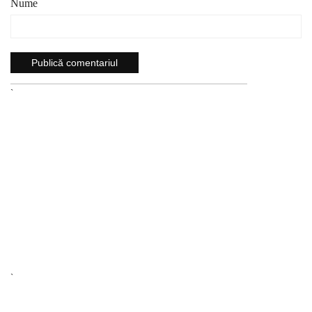
Nume
`
`