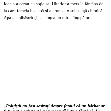
Ioan s-a certat cu soția sa. Ulterior a mers la fântâna de
la care femeia bea apă și a aruncat o substanță chimică.
Apa s-a albăstrit și se simțea un miros înțepător.
„Polițiștii au fost sesizați despre faptul că un bărbat ar
fi turnat o substanță necunoscută într-o fântănă. În