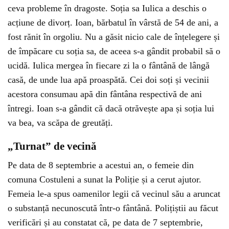
ceva probleme în dragoste. Soția sa Iulica a deschis o
acțiune de divorț. Ioan, bărbatul în vârstă de 54 de ani, a
fost rănit în orgoliu. Nu a găsit nicio cale de înțelegere și
de împăcare cu soția sa, de aceea s-a gândit probabil să o
ucidă. Iulica mergea în fiecare zi la o fântână de lângă
casă, de unde lua apă proaspătă. Cei doi soți și vecinii
acestora consumau apă din fântâna respectivă de ani
întregi. Ioan s-a gândit că dacă otrăvește apa și soția lui
va bea, va scăpa de greutăți.
„Turnat” de vecină
Pe data de 8 septembrie a acestui an, o femeie din
comuna Costuleni a sunat la Poliție și a cerut ajutor.
Femeia le-a spus oamenilor legii că vecinul său a aruncat
o substanță necunoscută într-o fântână. Polițiștii au făcut
verificări și au constatat că, pe data de 7 septembrie,