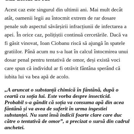
Acest caz este singurul din ultimii ani. Mai mult decât
atât, oamenii legii au întocmit extrem de rar dosare
penale sub aspectul săvărșirii infracțiunii de infectarea a
apei. În orice caz, polițiștii continuă cercetările. Dacă va
fi găsit vinovat, Ioan Ciobanu riscă să ajungă în spatele
gratiilor. Până acum nu s-a luat în calcul întocmirea unui
dosar penal pentru tentativă de omor, deși există voci
care spun că individul ar fi otrăvit fântâna sperând că
iubita lui va bea apă de acolo.
„A aruncat o substanță chimică în fântână, după o
ceartă cu soția lui. Este vorba despre insecticid.
Probabil s-a gândit că soția va consuma apă din acea
fântână și va avea de suferit în urma ingestiei
substanței. Nu sunt însă indicii foarte clare care duc
către o tentativă de omor”, a precizat o sursă din cadrul
anchetei.