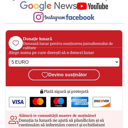
Donație lunară
Donează lunar pentru susținerea jurnalismului de
calitate
Alege suma pe care dorești să o donezi lunar
Devino susținător
Plată sigură și protejată
Alătură-te comunității noastre de susținători
Donația ta lunară ne ajută să planificăm și să
continuăm să informăm corect și echidistant