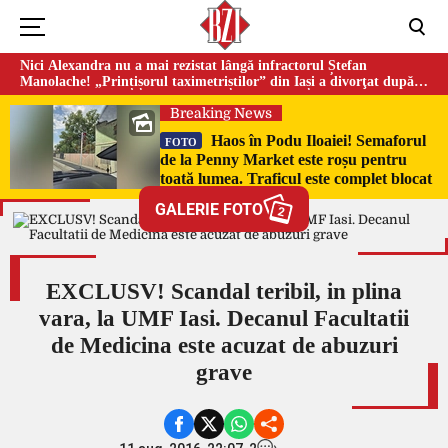
Nici Alexandra nu a mai rezistat lângă infractorul Ștefan
Manolache! „Prințișorul taximetriștilor” din Iași a divorţat după
doi ani de căsnicie
Breaking News
Haos în Podu Iloaiei! Semaforul
FOTO
de la Penny Market este roșu pentru
toată lumea. Traficul este complet blocat
GALERIE FOTO
2
EXCLUSV! Scandal teribil, in plina
vara, la UMF Iasi. Decanul Facultatii
de Medicina este acuzat de abuzuri
grave