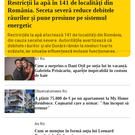
Restricții la apă în 141 de localități din
România. Seceta severă reduce debitele
râurilor și pune presiune pe sistemul
energetic
Restricțiile la apă afectează 141 de localități din România,
din cauza secetei severe. Autoritățile avertizează că
debitele râurilor și ale Dunării rămân la niveluri foarte
scăzute, iar situația influențează inclusiv funcționarea
Centralei Nucleare de la Cernavodă. România se confruntă
A1.ro
cu una dintre cele mai dificile perioade din punct de vedere
Cum a surprins-o Dani Oțil pe soția lui în vacanță.
hidrologic din ultimii ani. Lipsa […]
Gabriela Prisăcariu, apariție impecabilă în costum
de baie
Observatornews.ro
A plătit 75.000 de € pe un apartament la My Home
Residence. Coşmarul care a urmat: "Am început să
tremur"
As.ro
Cum se menţine în formă soţia lui Leonard