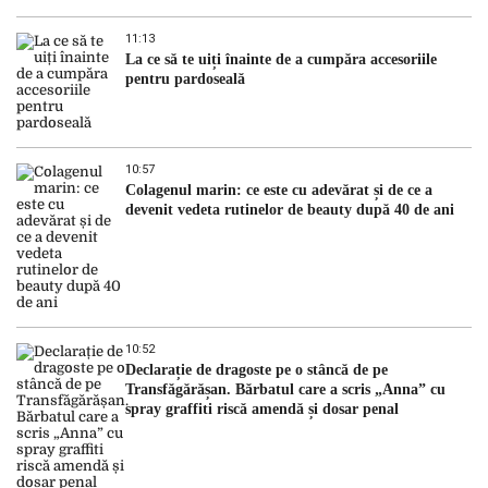
11:13
La ce să te uiți înainte de a cumpăra accesoriile
pentru pardoseală
10:57
Colagenul marin: ce este cu adevărat și de ce a
devenit vedeta rutinelor de beauty după 40 de ani
10:52
Declarație de dragoste pe o stâncă de pe
Transfăgărășan. Bărbatul care a scris „Anna” cu
spray graffiti riscă amendă și dosar penal