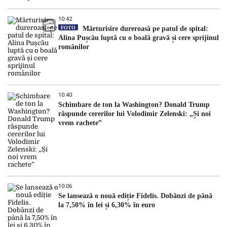
10:42
FOTO
Mărturisire dureroasă pe patul de spital:
Alina Pușcău luptă cu o boală gravă și cere sprijinul
românilor
10:40
Schimbare de ton la Washington? Donald Trump
răspunde cererilor lui Volodimir Zelenski: „Și noi
vrem rachete”
10:06
Se lansează o nouă ediție Fidelis. Dobânzi de până
la 7,50% în lei și 6,30% în euro