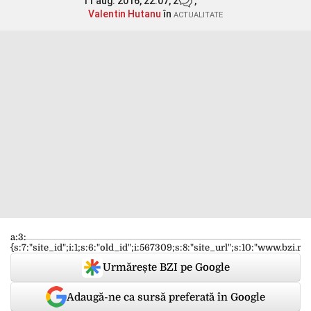
11 aug. 2016, 22:07,
2
,
Valentin Hutanu
în
ACTUALITATE
a:3:
{s:7:"site_id";i:1;s:6:"old_id";i:567309;s:8:"site_url";s:10:"www.bzi.ro"
Urmărește BZI pe Google
Adaugă-ne ca sursă preferată în Google