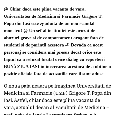
@ Chiar daca este plina vacanta de vara,
Universitatea de Medicina si Farmacie Grigore T.
Popa din Iasi este zguduita de un nou scandal
monstru! @ Un sef al institutiei este acuzat de
abuzuri grave si de comportament arogant fata de
studenti si de parintii acestora @ Dovada ca acest
personaj se considera mai presus decat orice este
faptul ca a refuzat brutal orice dialog cu reporterii
BUNå ZIUA IASI in incercarea acestora de a obtine o
pozitie oficiala fata de acuzatiile care ii sunt aduse
O noua pata neagra pe imaginea Universitatii de
Medicina si Farmacie (
UMF
) Grigore T. Popa din
Iasi. Astfel, chiar daca este plina vacanta de
vara, actualul decan al Facultatii de Medicina –
prof. univ. dr. Ionela Lacramioara Serban
este