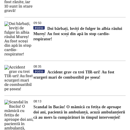
09:50
FOTO
Doi bărbați, loviți de fulger în albia râului
Mureș! Au fost scoși din apă în stop cardio-
respirator!
08:35
FOTO
Accident grav cu trei TIR-uri! Au fost
scurgeri mari de combustibil pe șosea!
08:13
Scandal în Bacău! O mămică cu fetița de aproape
doi ani, pacientă în ambulanță, acuză ambulanțierii
că au mers la cumpărături în timpul intervenției!