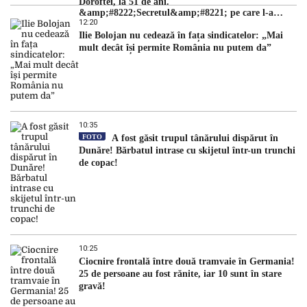
Doroftei, la 51 de ani.
&amp;#8222;Secretul&amp;#8221; pe care l-a
12:20
dezvăluit
Ilie Bolojan nu cedează în fața sindicatelor: „Mai
mult decât își permite România nu putem da”
10:35
FOTO
A fost găsit trupul tânărului dispărut în
Dunăre! Bărbatul intrase cu skijetul într-un trunchi
de copac!
10:25
Ciocnire frontală între două tramvaie în Germania!
25 de persoane au fost rănite, iar 10 sunt în stare
gravă!