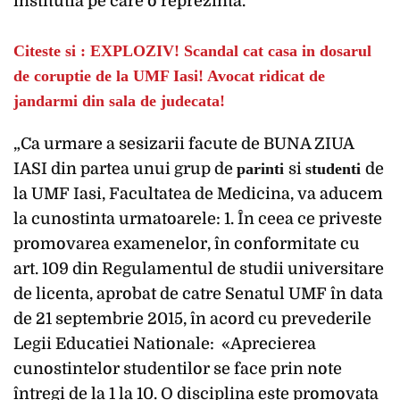
institutia pe care o reprezinta.
Citeste si : EXPLOZIV! Scandal cat casa in dosarul
de coruptie de la UMF Iasi! Avocat ridicat de
jandarmi din sala de judecata!
„Ca urmare a sesizarii facute de BUNA ZIUA
IASI din partea unui grup de
parinti
si
studenti
de
la UMF Iasi, Facultatea de Medicina, va aducem
la cunostinta urmatoarele: 1. În ceea ce priveste
promovarea examenelor, în conformitate cu
art. 109 din Regulamentul de studii universitare
de licenta, aprobat de catre Senatul UMF în data
de 21 septembrie 2015, în acord cu prevederile
Legii Educatiei Nationale: «Aprecierea
cunostintelor studentilor se face prin note
întregi de la 1 la 10. O disciplina este promovata