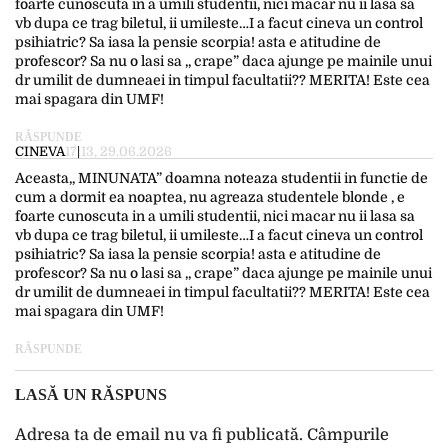
foarte cunoscuta in a umili studentii, nici macar nu ii lasa sa
vb dupa ce trag biletul, ii umileste…I a facut cineva un control
psihiatric? Sa iasa la pensie scorpia! asta e atitudine de
profescor? Sa nu o lasi sa ,, crape” daca ajunge pe mainile unui
dr umilit de dumneaei in timpul facultatii?? MERITA! Este cea
mai spagara din UMF!
RĂSPUNDE
CINEVA
17:13, 29.06.2026
Aceasta,, MINUNATA” doamna noteaza studentii in functie de
cum a dormit ea noaptea, nu agreaza studentele blonde , e
foarte cunoscuta in a umili studentii, nici macar nu ii lasa sa
vb dupa ce trag biletul, ii umileste…I a facut cineva un control
psihiatric? Sa iasa la pensie scorpia! asta e atitudine de
profescor? Sa nu o lasi sa ,, crape” daca ajunge pe mainile unui
dr umilit de dumneaei in timpul facultatii?? MERITA! Este cea
mai spagara din UMF!
RĂSPUNDE
LASĂ UN RĂSPUNS
Adresa ta de email nu va fi publicată.
Câmpurile