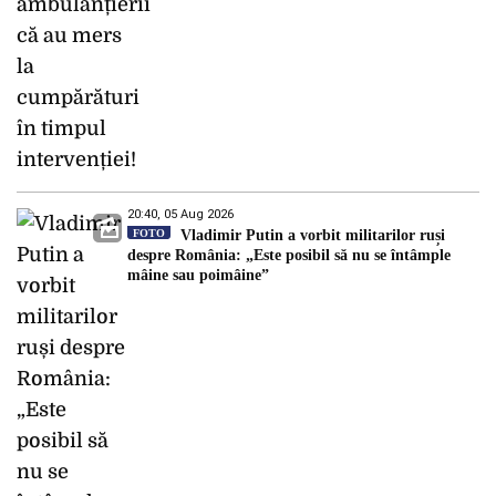
20:40, 05 Aug 2026
FOTO
Vladimir Putin a vorbit militarilor ruși
despre România: „Este posibil să nu se întâmple
mâine sau poimâine”