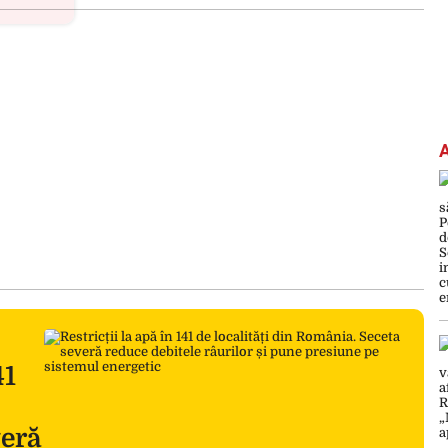
41
veră