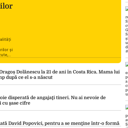
ilor
alități
rilor și
zute,
ionarea
omânia
cile
i Dragoș Dolănescu la 21 de ani în Costa Rica. Mama lui
c din
imp după ce el s-a născut
oie disperată de angajaţi tineri. Nu ai nevoie de
i cu şase cifre
tă David Popovici, pentru a se menţine într-o formă