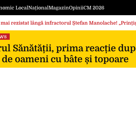
nomic Local
Național
Magazin
Opinii
CM 2026
mai rezistat lângă infractorul Ștefan Manolache! „Prințișo
ews
ul Sănătății, prima reacție dup
 de oameni cu bâte și topoare