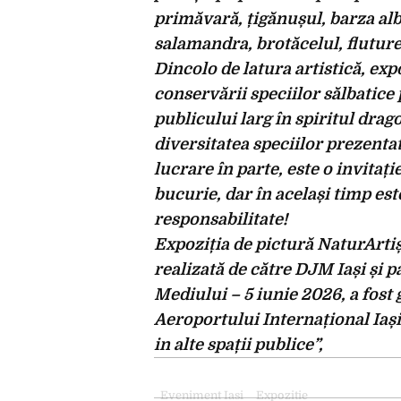
primăvară, țigănușul, barza alb
salamandra, brotăcelul, fluture
Dincolo de latura artistică, ex
conservării speciilor sălbatice 
publicului larg în spiritul drag
diversitatea speciilor prezentat
lucrare în parte, este o invitați
bucurie, dar în același timp es
responsabilitate!
Expoziția de pictură NaturArtișt
realizată de către DJM Iași și 
Mediului – 5 iunie 2026, a fost 
Aeroportului Internațional Iași
in alte spații publice”,
Eveniment Iasi
Expozitie