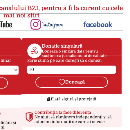
analului BZI, pentru a fi la curent cu cele
mai noi știri
Donație singulară
Donează o singură dată pentru
susținerea jurnalismului de calitate
 lunar
Scrie suma pe care dorești să o donezi
Donează
Plată sigură și protejată
Contribuția ta face diferența
e
Ne ajuți să rămânem independenți și să
aducem informații de care ai nevoie
ificăm și
 și