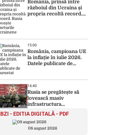
România, prinsă între
războiul din Ucraina și
propria recoltă record.
Rusia lovește porturile
ucrainene
15:00
România, campioana UE
la inflație în iulie 2026.
Datele publicate de
Eurostat
14:40
Rusia se pregătește să
lovească masiv
infrastructura
energetică a Ucrainei
BZI - EDITIA DIGITALĂ - PDF
08 august 2026