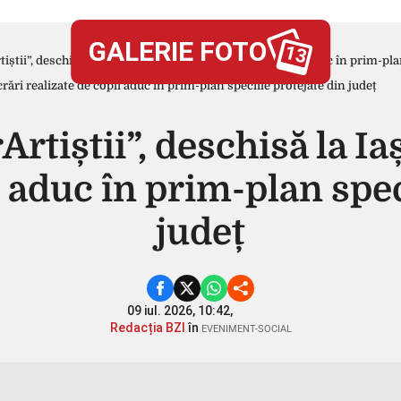
GALERIE FOTO
13
știi”, deschisă la Iași. Zeci de lucrări realizate de copii aduc în prim-pl
rtiștii”, deschisă la Iaș
i aduc în prim-plan spec
județ
09 iul. 2026, 10:42,
Redacția BZI
în
EVENIMENT-SOCIAL