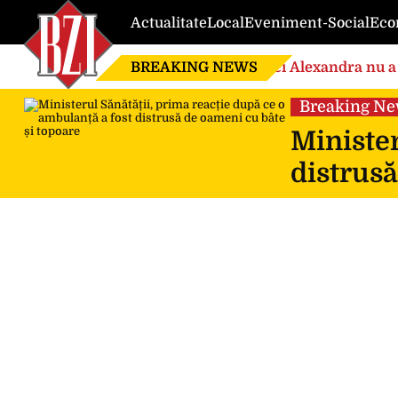
Actualitate
Local
Eveniment-Social
Eco
BREAKING NEWS
Nici Alexandra nu a 
de căsnicie
Breaking N
Minister
distrusă