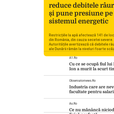
reduce debitele râur
și pune presiune pe
sistemul energetic
Restricțiile la apă afectează 141 de loc
din România, din cauza secetei severe.
Autoritățile avertizează că debitele râu
ale Dunării rămân la niveluri foarte scă
iar situația influențează inclusiv funcț
Centralei Nucleare de la Cernavodă. R
A1.ro
se confruntă cu una dintre cele mai difi
Cu ce se ocupă fiul lu
perioade din punct de vedere hidrologi
Ion a murit la scurt t
ultimii ani. Lipsa […]
Observatornews.ro
Industria care are nev
facultate pentru salari
As.ro
Ce nu mănâncă nicioda