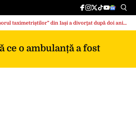
rul taximetriștilor” din Iași a divorţat după doi ani
ă ce o ambulanță a fost