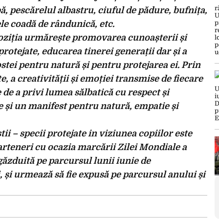
ă, pescărelul albastru, ciuful de pădure, bufnița,
le coadă de rândunică, etc.
poziția urmărește promovarea cunoașterii și
protejate, educarea tinerei generații dar și a
ostei pentru natură și pentru protejarea ei. Prin
e, a creativității și emoției transmise de fiecare
e de a privi lumea sălbatică cu respect și
te și un manifest pentru natură, empatie și
ii – specii protejate in viziunea copiilor este
parteneri cu ocazia marcării Zilei Mondiale a
găzduită pe parcursul lunii iunie de
, și urmează să fie expusă pe parcursul anului și