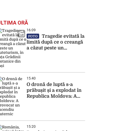
ULTIMA ORĂ
16:09
Tragedie evitată la
FOTO
limită după ce o creangă
a căzut peste un
autoturism, în fața
Grădinii Botanice din
Iași
15:40
O dronă de luptă s-a
prăbușit și a explodat în
Republica Moldova: A
provocat un incendiu
puternic
15:20