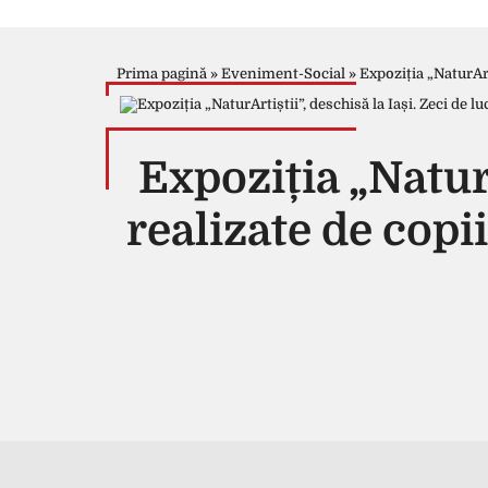
Prima pagină
»
Eveniment-Social
»
Expoziția „NaturArti
Expoziția „NaturA
realizate de copi