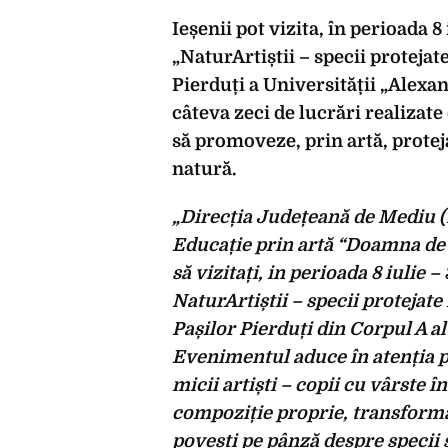
Ieșenii pot vizita, în perioada 
„NaturArtiștii – specii protejate
Pierduți a Universității „Alex
câteva zeci de lucrări realizate 
să promoveze, prin artă, proteja
natură.
„Direcția Județeană de Mediu 
Educație prin artă “Doamna de Pi
să vizitați, in perioada 8 iulie 
NaturArtiștii – specii protejate 
Pașilor Pierduți din Corpul A al
Evenimentul aduce în atenția pu
micii artiști – copii cu vârste în
compoziție proprie, transformă
povești pe pânză despre specii s