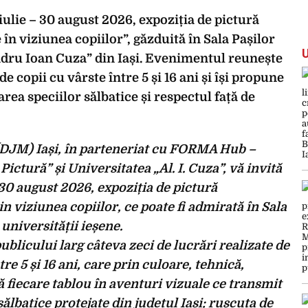
8 iulie – 30 august 2026, expoziția de pictură
 în viziunea copiilor”, găzduită în Sala Pașilor
andru Ioan Cuza” din Iași. Evenimentul reunește
de copii cu vârste între 5 și 16 ani și își propune
rea speciilor sălbatice și respectul față de
(DJM) Iași, în parteneriat cu FORMA Hub –
ctură” și Universitatea „Al. I. Cuza”, vă invită
– 30 august 2026, expoziția de pictură
in viziunea copiilor, ce poate fi admirată în Sala
 universității ieșene.
blicului larg câteva zeci de lucrări realizate de
tre 5 și 16 ani, care prin culoare, tehnică,
 fiecare tablou în aventuri vizuale ce transmit
ălbatice protejate din județul Iași: rușcuța de