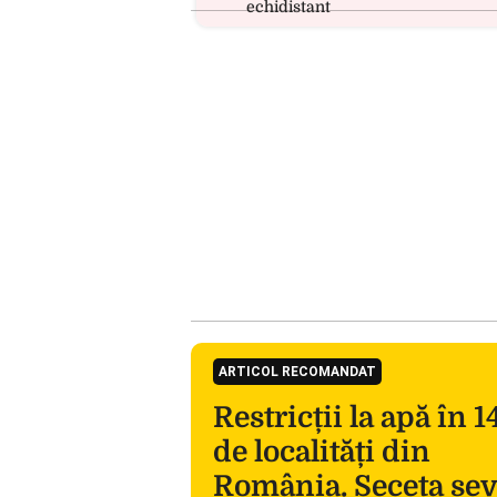
echidistant
ARTICOL RECOMANDAT
Restricții la apă în 1
de localități din
România. Seceta se