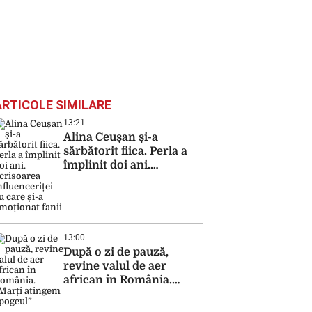
ARTICOLE SIMILARE
13:21
Alina Ceușan și-a
sărbătorit fiica. Perla a
împlinit doi ani.
Scrisoarea influenceriței
cu care și-a emoționat
fanii
13:00
După o zi de pauză,
revine valul de aer
african în România.
„Marți atingem apogeul”