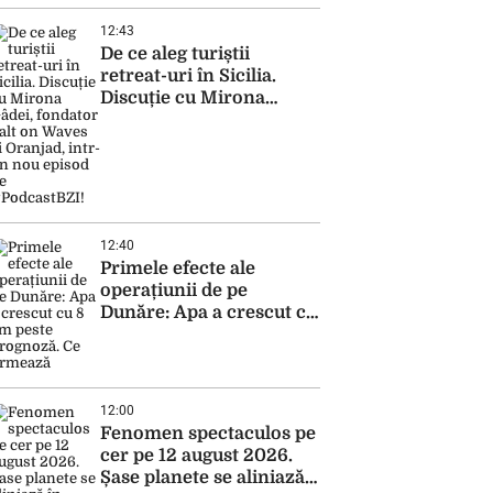
12:43
De ce aleg turiștii
retreat-uri în Sicilia.
Discuție cu Mirona
Gâdei, fondator Salt on
Waves și Oranjad, intr-
un nou episod de
#PodcastBZI!
12:40
Primele efecte ale
operațiunii de pe
Dunăre: Apa a crescut cu
8 cm peste prognoză. Ce
urmează
12:00
Fenomen spectaculos pe
cer pe 12 august 2026.
Șase planete se aliniază